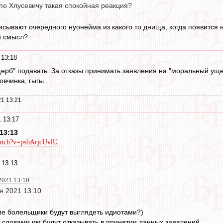
по Хлусевичу такая спокойная реакция?
писывают очередного нуонейма из какого то днища, когда появится 
й смысл?
 13:18
ерб" подавать. За отказы принимать заявления на "моральный ущер
овчинка, гыгы..
1 13:21
 13:17
13:13
atch?v=psbArjcUvlU
 13:13
2021 13:10
я 2021 13:10
кие болельщики будут выглядеть идиотами?)
 словами им будут отказывать в принятии данных заявлений