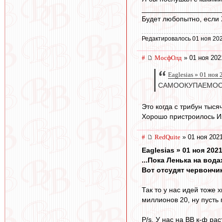
____________________
Будет любопытно, если Х
Редактировалось 01 ноя 202
#
МосфОлд
» 01 ноя 202
Eaglesias » 01 ноя
САМООКУПАЕМОС
Это когда с трибун тыс
Хорошо пристроилось И
#
RedQuite
» 01 ноя 2021
Eaglesias » 01 ноя 2021
...Пока Ленька на вод
Вот отсудят червончик
Так то у нас идей тоже 
миллионов 20, ну пусть 
P/s. У нас на ВВ к-ф ра