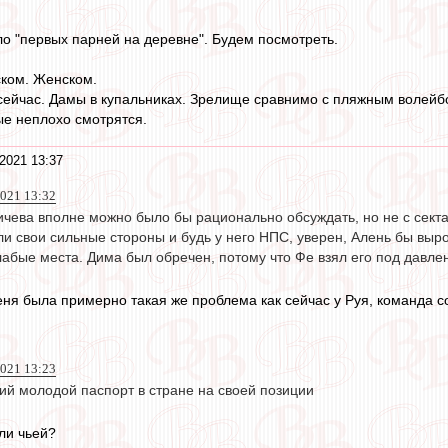
ло "первых парней на деревне". Будем посмотреть.
ском. Женском.
сейчас. Дамы в купальниках. Зрелище сравнимо с пляжным волейб
е неплохо смотрятся.
2021 13:37
021 13:32
ичева вполне можно было бы рационально обсуждать, но не с сект
ли свои сильные стороны и будь у него НПС, уверен, Алень бы выро
лабые места. Дима был обречен, потому что Фе взял его под давле
еня была примерно такая же проблема как сейчас у Руя, команда 
2021 13:23
ий молодой паспорт в стране на своей позиции
ли чьей?