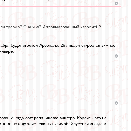
 если травма? Она чья? И травмированный игрок чей?
екабря будет игроком Арсенала. 26 января откроется зимнее
январе.
рава. Иногда латераля, иногда вингера. Короче - это не
 тоже походу хочет свинтить зимой. Хлусевич иногда и