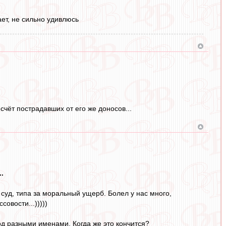
ает, не сильно удивлюсь
чёт пострадавших от его же доносов...
.
 суд, типа за моральный ущерб. Болел у нас много,
овости...)))))
 под разными именами. Когда же это кончится?