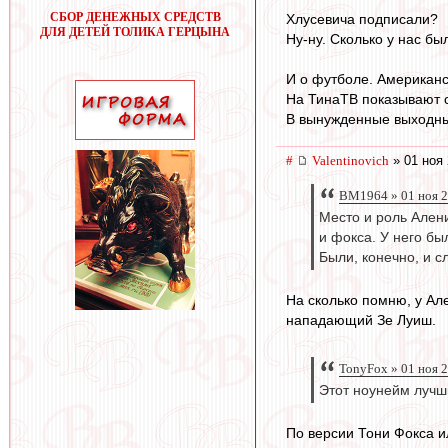
СБОР ДЕНЕЖНЫХ СРЕДСТВ
Хлусевича подписали?
ДЛЯ ДЕТЕЙ ТОЛИКА ГЕРЦЫНА
Ну-ну. Сколько у нас бы
И о футболе. Американ
На ТинаТВ показывают 
В вынужденные выходны
#
Valentinovich
» 01 ноя 
BM1964 » 01 ноя 2
Место и роль Ален
и фокса. У него бы
Были, конечно, и с
На сколько помню, у Ал
нападающий Зе Луиш.
TonyFox » 01 ноя 
Этот ноунейм лучш
По версии Тони Фокса и