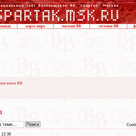
оманда
карта мира
магазин ВВ
гостевая ВВ
ф
вая книга ВВ
21
Сооб
 13:38