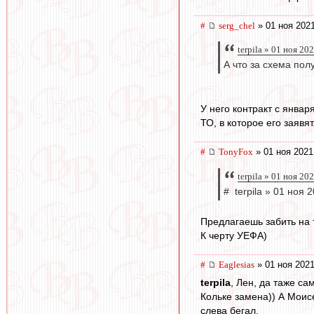
#
serg_chel
» 01 ноя 2021
terpila » 01 ноя 20
А что за схема пол
У него контракт с январ
ТО, в которое его заявя
#
TonyFox
» 01 ноя 2021
terpila » 01 ноя 20
# terpila » 01 ноя 
Предлагаешь забить на 
К черту УЕФА)
#
Eaglesias
» 01 ноя 2021
terpila
, Лен, да таже са
Кольке замена)) А Моис
слева бегал.