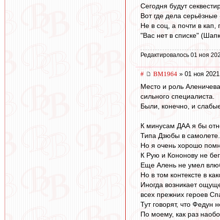
Сегодня будут секвестир
Вот где дела серьёзные -
Не в соц, а почти в кап, 
"Вас нет в списке" (Шапк
Редактировалось 01 ноя 202
#
BM1964
» 01 ноя 2021
Место и роль Аленичева
сильного специалиста.
Были, конечно, и слабы
К минусам ДАА я бы отне
Типа Дзюбы в самолете.
Но я очень хорошо помн
К Рую и Кононову не бег
Еще Алень не умел влюби
Но в том контексте в к
Иногда возникает ощуще
всех прежних героев Спа
Тут говорят, что Федун 
По моему, как раз наобо