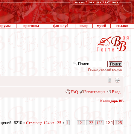
орумы
прогнозы
фан-клуб
юмор
музей
ссылки
Расширенный поиск
FAQ
Регистрация
Вход
Календарь ВВ
124
щений: 6210 •
Страница
124
из
125
•
1
...
121
122
123
125