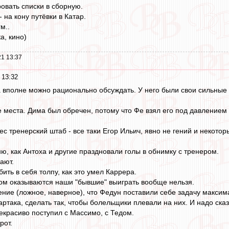
овать списки в сборную.
 на кону путёвки в Катар.
гм..
а, кино)
1 13:37
 13:32
 вполне можно рационально обсуждать. У него были свои сильные с
е места. Дима был обречен, потому что Фе взял его под давлением 
с тренерский штаб - все таки Егор Ильич, явно не гений и некото
ю, как Антоха и другие праздновали голы в обнимку с тренером.
ают.
ть в себя толпу, как это умел Каррера.
аком оказываются наши "бывшие" выиграть вообще нельзя.
ние (ложное, наверное), что Федун поставили себе задачу максим
ртака, сделать так, чтобы болельщики плевали на них. И надо сказ
некрасиво поступил с Массимо, с Тедом.
рот.