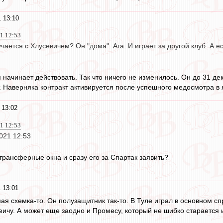
 13:10
21 12:53
учается с Хлусевичем? Он "дома". Ага. И играет за другой клуб. А
я начинает действовать. Так что ничего не изменилось. Он до 31 д
т. Наверняка контракт активируется после успешного медосмотра в 
 13:02
21 12:53
2021 12:53
трансферные окна и сразу его за Спартак заявить?
 13:01
мая схемка-то. Он полузащитник так-то. В Туле играл в основном сп
еичу. А может еще заодно и Промесу, который не шибко старается и