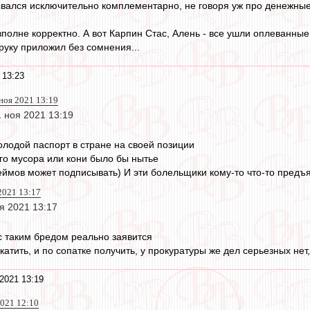
вался исключительно комплементарно, не говоря уж про денежные
вполне корректно. А вот Карпин Стас, Алень - все ушли оплеванные
руку приложил без сомнения...
 13:23
 ноя 2021 13:19
1 ноя 2021 13:19
лодой паспорт в стране на своей позиции
го мусора или кони было бы нытье
еймов может подписывать) И эти болельщики кому-то что-то предъ
2021 13:17
я 2021 13:17
 с таким бредом реально заявится
атить, и по сопатке получить, у прокуратуры же дел серьезных нет
2021 13:19
2021 12:10