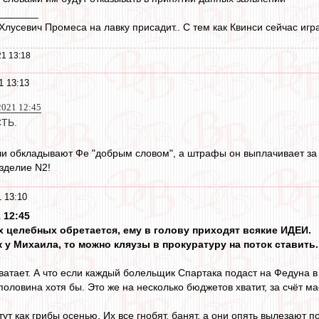
_______
лусевич Промеса на лавку присадит.. С тем как Квинси сейчас игр
1 13:18
1 13:13
 2021 12:45
ТЬ.
ячи обкладывают Фе "добрым словом", а штрафы он выплачивает за с
зделие N2!
 13:10
 12:45
ах целебных обретается, ему в голову приходят всякие ИДЕИ.
 у Михаила, то можно кляузы в прокуратуру на поток ставить..
хватает. А что если каждый болельщик Спартака подаст на Федуна в
половина хотя бы. Это же на несколько бюджетов хватит, за счёт масс
стут как грибы осенью. Их все гнобят, банят, а они опять вылезают