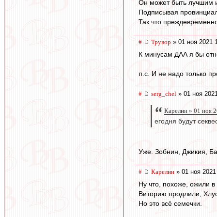
Он может быть лучшим и
Подписывая провинциала 
Так что преждевременно 
#
Трувор
» 01 ноя 2021 
К минусам ДАА я бы отне
п.с. И не надо только п
#
serg_chel
» 01 ноя 2021
Карелин » 01 ноя 
егодня будут секве
Уже. Зобнин, Джикия, Ба
#
Карелин
» 01 ноя 2021
Ну что, похоже, ожили в
Виторию продлили, Хлус
Но это всё семечки.