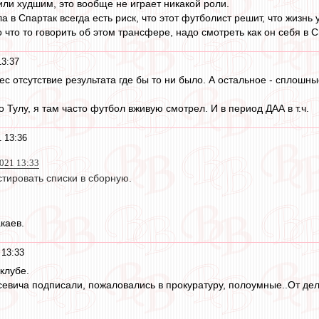
ли худшим, это вообще не играет никакой роли.
в Спартак всегда есть риск, что этот футболист решит, что жизнь
что то говорить об этом трансфере, надо смотреть как он себя в С
13:37
с отсутствие результата где бы то ни было. А остальное - сплошн
ро Тулу, я там часто футбол вживую смотрел. И в период ДАА в т.ч.
 13:36
2021 13:33
стировать списки в сборную.
каев.
 13:33
 клубе.
евича подписали, пожаловались в прокуратуру, полоумные..От дел 