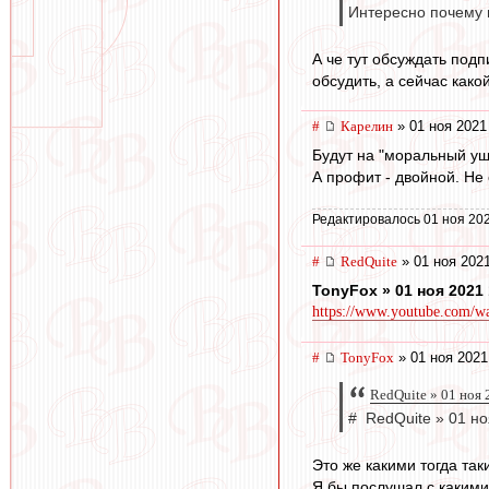
Интересно почему 
А че тут обсуждать под
обсудить, а сейчас како
#
Карелин
» 01 ноя 2021
Будут на "моральный ущ
А профит - двойной. Не 
Редактировалось 01 ноя 202
#
RedQuite
» 01 ноя 2021
TonyFox » 01 ноя 2021 
https://www.youtube.com/w
#
TonyFox
» 01 ноя 2021
RedQuite » 01 ноя 
# RedQuite » 01 но
Это же какими тогда та
Я бы послушал с какими