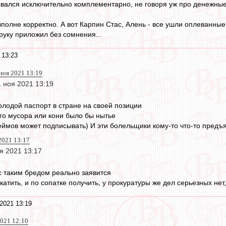
вался исключительно комплементарно, не говоря уж про денежные
вполне корректно. А вот Карпин Стас, Алень - все ушли оплеванные
руку приложил без сомнения...
 13:23
 ноя 2021 13:19
1 ноя 2021 13:19
лодой паспорт в стране на своей позиции
го мусора или кони было бы нытье
еймов может подписывать) И эти болельщики кому-то что-то предъ
2021 13:17
я 2021 13:17
 с таким бредом реально заявится
атить, и по сопатке получить, у прокуратуры же дел серьезных нет
2021 13:19
2021 12:10