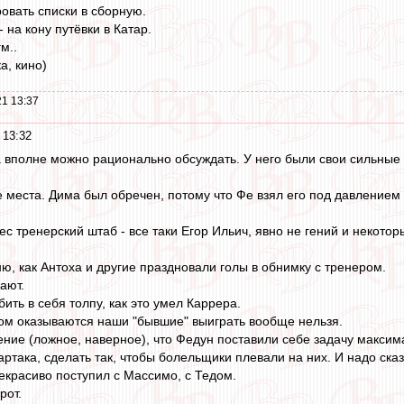
овать списки в сборную.
 на кону путёвки в Катар.
гм..
а, кино)
1 13:37
 13:32
 вполне можно рационально обсуждать. У него были свои сильные с
е места. Дима был обречен, потому что Фе взял его под давлением 
с тренерский штаб - все таки Егор Ильич, явно не гений и некото
ю, как Антоха и другие праздновали голы в обнимку с тренером.
ают.
ть в себя толпу, как это умел Каррера.
аком оказываются наши "бывшие" выиграть вообще нельзя.
ние (ложное, наверное), что Федун поставили себе задачу максим
ртака, сделать так, чтобы болельщики плевали на них. И надо сказ
некрасиво поступил с Массимо, с Тедом.
рот.