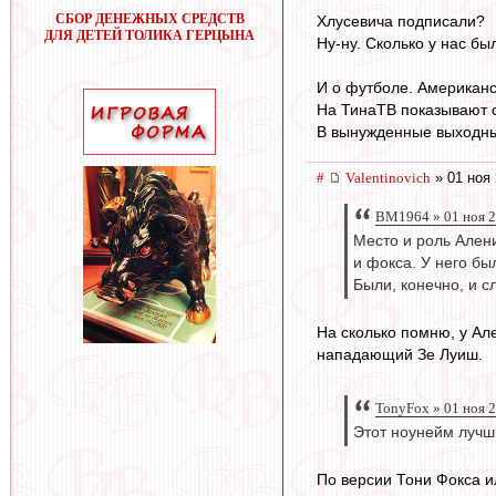
СБОР ДЕНЕЖНЫХ СРЕДСТВ
Хлусевича подписали?
ДЛЯ ДЕТЕЙ ТОЛИКА ГЕРЦЫНА
Ну-ну. Сколько у нас бы
И о футболе. Американ
На ТинаТВ показывают 
В вынужденные выходны
#
Valentinovich
» 01 ноя 
BM1964 » 01 ноя 2
Место и роль Ален
и фокса. У него бы
Были, конечно, и с
На сколько помню, у Ал
нападающий Зе Луиш.
TonyFox » 01 ноя 
Этот ноунейм лучш
По версии Тони Фокса и