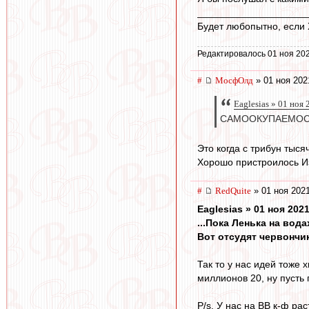
____________________
Будет любопытно, если Х
Редактировалось 01 ноя 202
#
МосфОлд
» 01 ноя 202
Eaglesias » 01 ноя
САМООКУПАЕМОС
Это когда с трибун тыс
Хорошо пристроилось И
#
RedQuite
» 01 ноя 2021
Eaglesias » 01 ноя 2021
...Пока Ленька на вод
Вот отсудят червончик
Так то у нас идей тоже 
миллионов 20, ну пусть 
P/s. У нас на ВВ к-ф ра