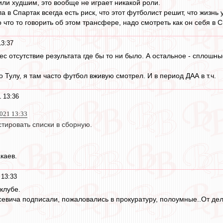
ли худшим, это вообще не играет никакой роли.
в Спартак всегда есть риск, что этот футболист решит, что жизнь
что то говорить об этом трансфере, надо смотреть как он себя в С
13:37
с отсутствие результата где бы то ни было. А остальное - сплошн
ро Тулу, я там часто футбол вживую смотрел. И в период ДАА в т.ч.
 13:36
2021 13:33
стировать списки в сборную.
каев.
 13:33
 клубе.
евича подписали, пожаловались в прокуратуру, полоумные..От дел 