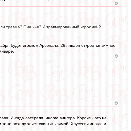
 если травма? Она чья? И травмированный игрок чей?
екабря будет игроком Арсенала. 26 января откроется зимнее
январе.
рава. Иногда латераля, иногда вингера. Короче - это не
 тоже походу хочет свинтить зимой. Хлусевич иногда и