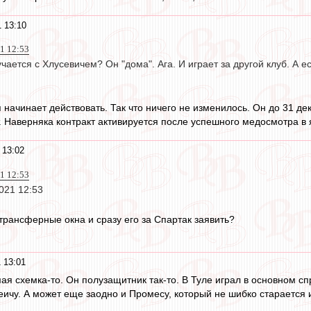
 13:10
21 12:53
учается с Хлусевичем? Он "дома". Ага. И играет за другой клуб. А
я начинает действовать. Так что ничего не изменилось. Он до 31 д
т. Наверняка контракт активируется после успешного медосмотра в 
 13:02
21 12:53
2021 12:53
трансферные окна и сразу его за Спартак заявить?
 13:01
мая схемка-то. Он полузащитник так-то. В Туле играл в основном сп
еичу. А может еще заодно и Промесу, который не шибко старается и