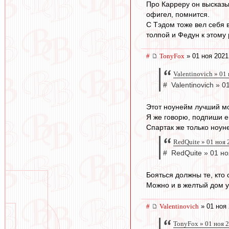
Про Карреру он высказы
офигел, помнится.
С Тэдом тоже вел себя 
толпой и Федун к этому 
#
TonyFox
» 01 ноя 2021
Valentinovich » 01
# Valentinovich » 0
Этот ноунейм лучший мо
Я же говорю, подпиши е
Спартак же только ноун
RedQuite » 01 ноя 
# RedQuite » 01 но
Бояться должны те, кто
Можно и в желтый дом ук
#
Valentinovich
» 01 ноя 
TonyFox » 01 ноя 