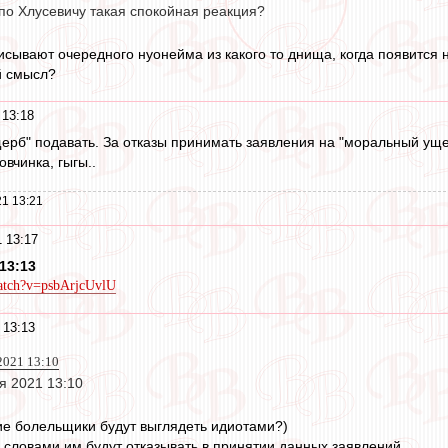
по Хлусевичу такая спокойная реакция?
писывают очередного нуонейма из какого то днища, когда появится 
й смысл?
 13:18
ерб" подавать. За отказы принимать заявления на "моральный ущер
овчинка, гыгы..
1 13:21
 13:17
13:13
atch?v=psbArjcUvlU
 13:13
2021 13:10
я 2021 13:10
кие болельщики будут выглядеть идиотами?)
 словами им будут отказывать в принятии данных заявлений