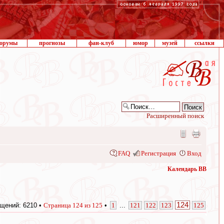
орумы
прогнозы
фан-клуб
юмор
музей
ссылки
Расширенный поиск
FAQ
Регистрация
Вход
Календарь ВВ
124
щений: 6210 •
Страница
124
из
125
•
1
...
121
122
123
125