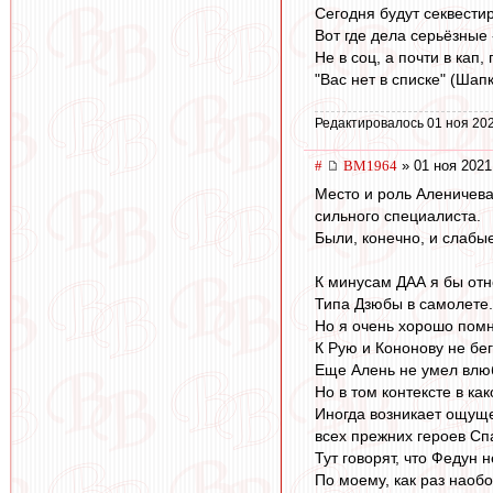
Сегодня будут секвестир
Вот где дела серьёзные -
Не в соц, а почти в кап, 
"Вас нет в списке" (Шапк
Редактировалось 01 ноя 202
#
BM1964
» 01 ноя 2021
Место и роль Аленичева
сильного специалиста.
Были, конечно, и слабы
К минусам ДАА я бы отне
Типа Дзюбы в самолете.
Но я очень хорошо помн
К Рую и Кононову не бег
Еще Алень не умел влюби
Но в том контексте в к
Иногда возникает ощуще
всех прежних героев Спа
Тут говорят, что Федун 
По моему, как раз наобо