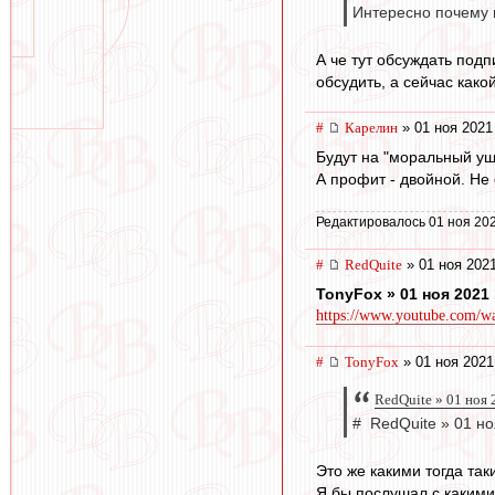
Интересно почему 
А че тут обсуждать под
обсудить, а сейчас како
#
Карелин
» 01 ноя 2021
Будут на "моральный ущ
А профит - двойной. Не 
Редактировалось 01 ноя 202
#
RedQuite
» 01 ноя 2021
TonyFox » 01 ноя 2021 
https://www.youtube.com/w
#
TonyFox
» 01 ноя 2021
RedQuite » 01 ноя 
# RedQuite » 01 но
Это же какими тогда та
Я бы послушал с какими