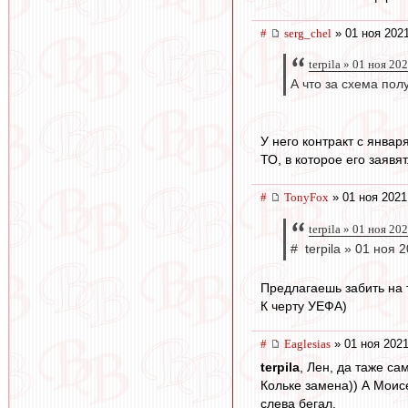
#
serg_chel
» 01 ноя 2021
terpila » 01 ноя 20
А что за схема пол
У него контракт с январ
ТО, в которое его заявя
#
TonyFox
» 01 ноя 2021
terpila » 01 ноя 20
# terpila » 01 ноя 
Предлагаешь забить на 
К черту УЕФА)
#
Eaglesias
» 01 ноя 2021
terpila
, Лен, да таже са
Кольке замена)) А Моис
слева бегал.