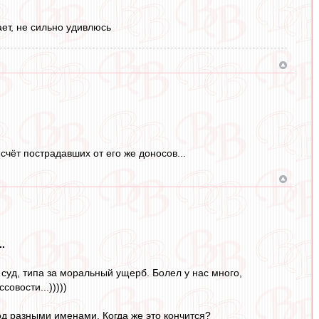
ает, не сильно удивлюсь
чёт пострадавших от его же доносов...
.
 суд, типа за моральный ущерб. Болел у нас много,
овости...)))))
 под разными именами. Когда же это кончится?