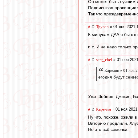
Он может быть лучшим и
Подписывая провинциала 
Так что преждевременно 
#
Трувор
» 01 ноя 2021 
К минусам ДАА я бы отне
п.с. И не надо только п
#
serg_chel
» 01 ноя 2021
Карелин » 01 ноя 
егодня будут секве
Уже. Зобнин, Джикия, Ба
#
Карелин
» 01 ноя 2021
Ну что, похоже, ожили в
Виторию продлили, Хлус
Но это всё семечки.