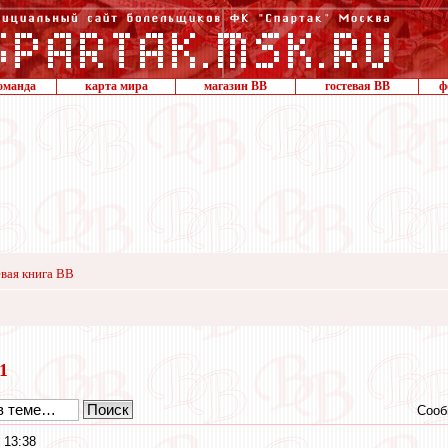
оманда
карта мира
магазин ВВ
гостевая ВВ
ф
вая книга ВВ
21
Сооб
 13:38