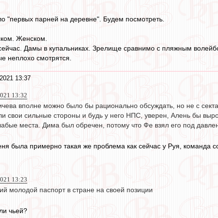
ло "первых парней на деревне". Будем посмотреть.
ском. Женском.
сейчас. Дамы в купальниках. Зрелище сравнимо с пляжным волейб
е неплохо смотрятся.
2021 13:37
021 13:32
ичева вполне можно было бы рационально обсуждать, но не с сект
ли свои сильные стороны и будь у него НПС, уверен, Алень бы выро
лабые места. Дима был обречен, потому что Фе взял его под давле
еня была примерно такая же проблема как сейчас у Руя, команда 
2021 13:23
ий молодой паспорт в стране на своей позиции
ли чьей?