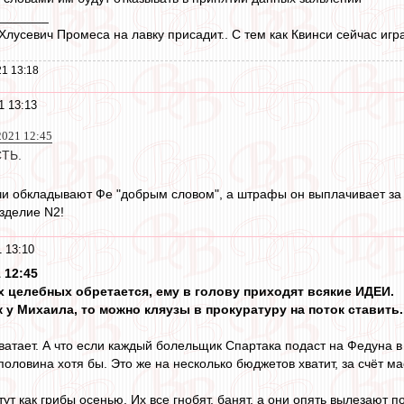
_______
лусевич Промеса на лавку присадит.. С тем как Квинси сейчас игр
1 13:18
1 13:13
 2021 12:45
ТЬ.
ячи обкладывают Фе "добрым словом", а штрафы он выплачивает за с
зделие N2!
 13:10
 12:45
ах целебных обретается, ему в голову приходят всякие ИДЕИ.
 у Михаила, то можно кляузы в прокуратуру на поток ставить..
хватает. А что если каждый болельщик Спартака подаст на Федуна в
половина хотя бы. Это же на несколько бюджетов хватит, за счёт масс
стут как грибы осенью. Их все гнобят, банят, а они опять вылезают