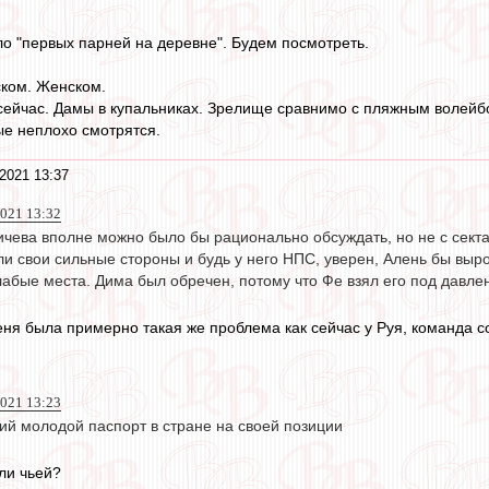
ло "первых парней на деревне". Будем посмотреть.
ском. Женском.
сейчас. Дамы в купальниках. Зрелище сравнимо с пляжным волейб
е неплохо смотрятся.
2021 13:37
021 13:32
ичева вполне можно было бы рационально обсуждать, но не с сект
ли свои сильные стороны и будь у него НПС, уверен, Алень бы выро
лабые места. Дима был обречен, потому что Фе взял его под давле
еня была примерно такая же проблема как сейчас у Руя, команда 
2021 13:23
ий молодой паспорт в стране на своей позиции
ли чьей?