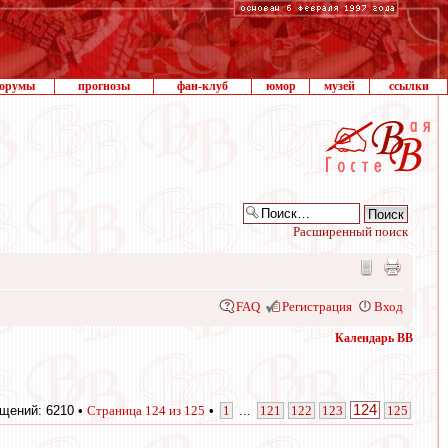
орумы
прогнозы
фан-клуб
юмор
музей
ссылки
Расширенный поиск
FAQ
Регистрация
Вход
Календарь ВВ
124
щений: 6210 •
Страница
124
из
125
•
1
...
121
122
123
125