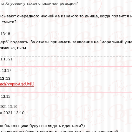
по Хлусевичу такая спокойная реакция?
писывают очередного нуонейма из какого то днища, когда появится 
й смысл?
 13:18
ерб" подавать. За отказы принимать заявления на "моральный ущер
овчинка, гыгы..
1 13:21
 13:17
13:13
atch?v=psbArjcUvlU
 13:13
2021 13:10
я 2021 13:10
кие болельщики будут выглядеть идиотами?)
 словами им будут отказывать в принятии данных заявлений