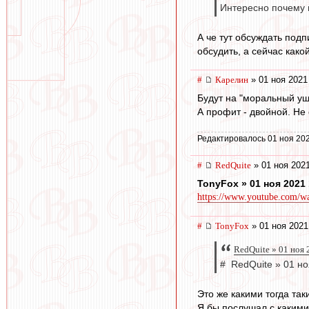
Интересно почему 
А че тут обсуждать под
обсудить, а сейчас како
#
Карелин
» 01 ноя 2021
Будут на "моральный ущ
А профит - двойной. Не 
Редактировалось 01 ноя 202
#
RedQuite
» 01 ноя 2021
TonyFox » 01 ноя 2021 
https://www.youtube.com/w
#
TonyFox
» 01 ноя 2021
RedQuite » 01 ноя 
# RedQuite » 01 но
Это же какими тогда та
Я бы послушал с какими