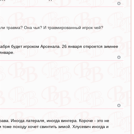
 если травма? Она чья? И травмированный игрок чей?
екабря будет игроком Арсенала. 26 января откроется зимнее
январе.
рава. Иногда латераля, иногда вингера. Короче - это не
 тоже походу хочет свинтить зимой. Хлусевич иногда и