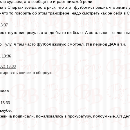
ли худшим, это вообще не играет никакой роли.
в Спартак всегда есть риск, что этот футболист решит, что жизнь
что то говорить об этом трансфере, надо смотреть как он себя в С
13:37
с отсутствие результата где бы то ни было. А остальное - сплошн
ро Тулу, я там часто футбол вживую смотрел. И в период ДАА в т.ч.
 13:36
2021 13:33
стировать списки в сборную.
каев.
 13:33
 клубе.
евича подписали, пожаловались в прокуратуру, полоумные..От дел 