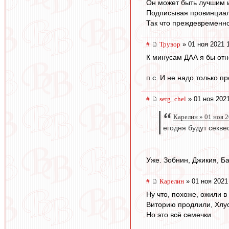
Он может быть лучшим и
Подписывая провинциала 
Так что преждевременно 
#
Трувор
» 01 ноя 2021 
К минусам ДАА я бы отне
п.с. И не надо только п
#
serg_chel
» 01 ноя 2021
Карелин » 01 ноя 
егодня будут секве
Уже. Зобнин, Джикия, Ба
#
Карелин
» 01 ноя 2021
Ну что, похоже, ожили в
Виторию продлили, Хлус
Но это всё семечки.