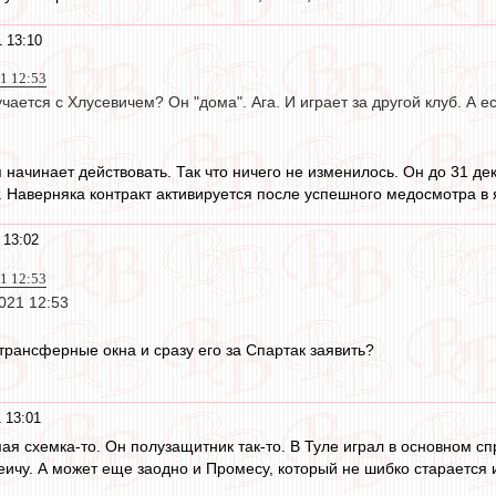
 13:10
21 12:53
учается с Хлусевичем? Он "дома". Ага. И играет за другой клуб. А
я начинает действовать. Так что ничего не изменилось. Он до 31 д
т. Наверняка контракт активируется после успешного медосмотра в 
 13:02
21 12:53
2021 12:53
трансферные окна и сразу его за Спартак заявить?
 13:01
мая схемка-то. Он полузащитник так-то. В Туле играл в основном сп
еичу. А может еще заодно и Промесу, который не шибко старается и