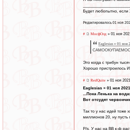
____________________
Будет любопытно, если Х
Редактировалось 01 ноя 202
#
МосфОлд
» 01 ноя 202
Eaglesias » 01 ноя
САМООКУПАЕМОС
Это когда с трибун тыс
Хорошо пристроилось И
#
RedQuite
» 01 ноя 2021
Eaglesias » 01 ноя 2021
...Пока Ленька на вод
Вот отсудят червончик
Так то у нас идей тоже 
миллионов 20, ну пусть 
P/s. У нас на ВВ к-ф ра