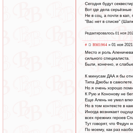
Сегодня будут секвестир
Вот где дела серьёзные -
Не в соц, а почти в кап, 
"Вас нет в списке" (Шапк
Редактировалось 01 ноя 202
#
BM1964
» 01 ноя 2021
Место и роль Аленичева
сильного специалиста.
Были, конечно, и слабы
К минусам ДАА я бы отне
Типа Дзюбы в самолете.
Но я очень хорошо помн
К Рую и Кононову не бег
Еще Алень не умел влюби
Но в том контексте в к
Иногда возникает ощуще
всех прежних героев Спа
Тут говорят, что Федун 
По моему, как раз наобо