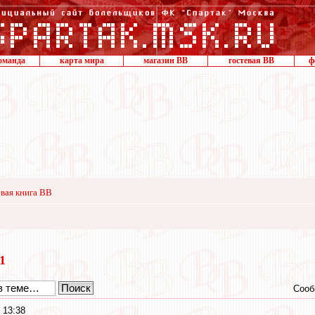
оманда
карта мира
магазин ВВ
гостевая ВВ
ф
вая книга ВВ
21
Сооб
 13:38