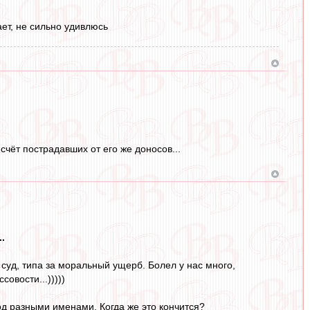
ает, не сильно удивлюсь
чёт пострадавших от его же доносов...
.
 суд, типа за моральный ущерб. Болел у нас много,
овости...)))))
 под разными именами. Когда же это кончится?