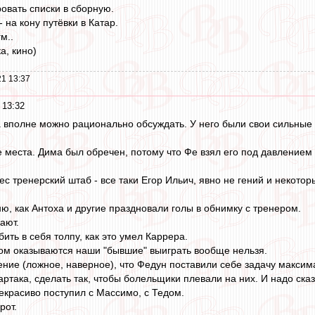
овать списки в сборную.
 на кону путёвки в Катар.
гм..
а, кино)
1 13:37
 13:32
 вполне можно рационально обсуждать. У него были свои сильные с
е места. Дима был обречен, потому что Фе взял его под давлением 
с тренерский штаб - все таки Егор Ильич, явно не гений и некото
ю, как Антоха и другие праздновали голы в обнимку с тренером.
ают.
ть в себя толпу, как это умел Каррера.
аком оказываются наши "бывшие" выиграть вообще нельзя.
ние (ложное, наверное), что Федун поставили себе задачу максим
ртака, сделать так, чтобы болельщики плевали на них. И надо сказ
некрасиво поступил с Массимо, с Тедом.
рот.