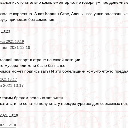
вался исключительно комплементарно, не говоря уж про денежные
вполне корректно. А вот Карпин Стас, Алень - все ушли оплеванные
руку приложил без сомнения...
 13:23
 ноя 2021 13:19
1 ноя 2021 13:19
лодой паспорт в стране на своей позиции
го мусора или кони было бы нытье
еймов может подписывать) И эти болельщики кому-то что-то предъ
2021 13:17
я 2021 13:17
 с таким бредом реально заявится
атить, и по сопатке получить, у прокуратуры же дел серьезных нет
2021 13:19
2021 12:10