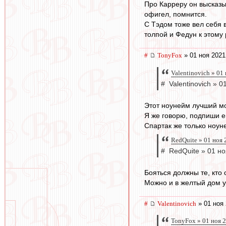
Про Карреру он высказы
офигел, помнится.
С Тэдом тоже вел себя 
толпой и Федун к этому 
#
TonyFox
» 01 ноя 2021
Valentinovich » 01
# Valentinovich » 0
Этот ноунейм лучший мо
Я же говорю, подпиши е
Спартак же только ноун
RedQuite » 01 ноя 
# RedQuite » 01 но
Бояться должны те, кто
Можно и в желтый дом ук
#
Valentinovich
» 01 ноя 
TonyFox » 01 ноя 