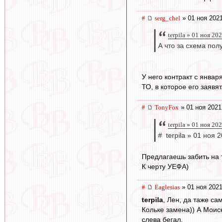
#
serg_chel
» 01 ноя 2021
terpila » 01 ноя 20
А что за схема пол
У него контракт с январ
ТО, в которое его заявя
#
TonyFox
» 01 ноя 2021
terpila » 01 ноя 20
# terpila » 01 ноя 
Предлагаешь забить на 
К черту УЕФА)
#
Eaglesias
» 01 ноя 2021
terpila
, Лен, да таже са
Кольке замена)) А Моис
слева бегал.