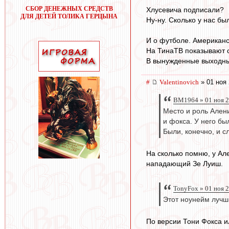
СБОР ДЕНЕЖНЫХ СРЕДСТВ
Хлусевича подписали?
ДЛЯ ДЕТЕЙ ТОЛИКА ГЕРЦЫНА
Ну-ну. Сколько у нас бы
И о футболе. Американ
На ТинаТВ показывают 
В вынужденные выходны
#
Valentinovich
» 01 ноя 
BM1964 » 01 ноя 2
Место и роль Ален
и фокса. У него бы
Были, конечно, и с
На сколько помню, у Ал
нападающий Зе Луиш.
TonyFox » 01 ноя 
Этот ноунейм лучш
По версии Тони Фокса и