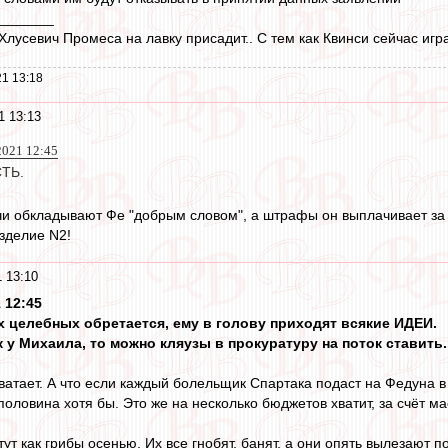
_______
лусевич Промеса на лавку присадит.. С тем как Квинси сейчас игр
1 13:18
1 13:13
 2021 12:45
ТЬ.
ячи обкладывают Фе "добрым словом", а штрафы он выплачивает за с
зделие N2!
 13:10
 12:45
ах целебных обретается, ему в голову приходят всякие ИДЕИ.
 у Михаила, то можно кляузы в прокуратуру на поток ставить..
хватает. А что если каждый болельщик Спартака подаст на Федуна в
половина хотя бы. Это же на несколько бюджетов хватит, за счёт масс
стут как грибы осенью. Их все гнобят, банят, а они опять вылезают