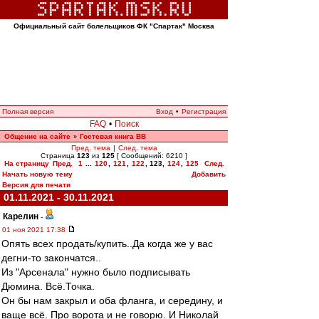
Официальный сайт болельщиков ФК "Спартак" Москва
Полная версия
Вход
•
Регистрация
FAQ
•
Поиск
Общение на сайте
Гостевая книга ВВ
»
Пред. тема
|
След. тема
Страница
123
из
125
[ Сообщений: 6210 ]
На страницу
Пред.
1
...
120
,
121
,
122
,
123
,
124
,
125
След.
Начать новую тему
Добавить
Версия для печати
01.11.2021 - 30.11.2021
Карелин
-
01 ноя 2021 17:38
Опять всех продать/купить..Да когда же у вас
дегни-то закончатся..
Из "Арсенала" нужно было подписывать
Дюмина. Всё.Точка.
Он бы нам закрыл и оба фланга, и середину, и
ваще всё. Про ворота и не говорю. И Николай