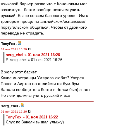
языковой барьер разве что с Кононовым мог
возникнуть. Легам вообще незачем учить
русский. Выше совсем базового уровня. Им с
тренером проще на английском/испанском/
португальском общаться. Чтобы от двойного
перевода не страдать.
TonyFox
-
01 ноя 2021 16:29
serg_chel » 01 ноя 2021 16:26
# serg_chel » 01 ноя 2021 16:26
В жопу этот баскет
Какие иностранцы Умярова любят? Уверен
Понсе и Аиртон по анлийски ни бум-бум
Ваноли вообще-то с Конте в Челси был) знает
Но леги должны учить русский и все
serg_chel
-
01 ноя 2021 16:26
TonyFox » 01 ноя 2021 16:22
Слух по Ваноли вызвал улыбку)