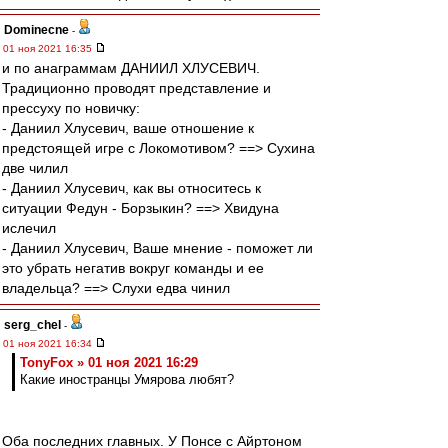
Dominecne
-
01 ноя 2021 16:35
и по анаграммам ДАНИИЛ ХЛУСЕВИЧ.
Традиционно проводят представление и
прессуху по новичку:
- Даниил Хлусевич, ваше отношение к
предстоящей игре с Локомотивом? ==> Сухина
две чилил
- Даниил Хлусевич, как вы относитесь к
ситуации Федун - Борзыкин? ==> Хвидуна
ислечил
- Даниил Хлусевич, Ваше мнение - поможет ли
это убрать негатив вокруг команды и ее
владельца? ==> Слухи едва чинил
serg_chel
-
01 ноя 2021 16:34
TonyFox » 01 ноя 2021 16:29
Какие иностранцы Умярова любят?
Оба последних главных. У Понсе с Айртоном