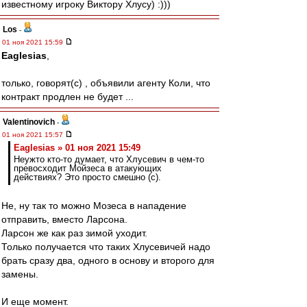
известному игроку Виктору Хлусу) :)))
Los
-
01 ноя 2021 15:59
Eaglesias
,
только, говорят(с) , объявили агенту Коли, что
контракт продлен не будет ...
Valentinovich
-
01 ноя 2021 15:57
Eaglesias » 01 ноя 2021 15:49
Неужто кто-то думает, что Хлусевич в чем-то
превосходит Мойзеса в атакующих
действиях? Это просто смешно (с).
Не, ну так то можно Мозеса в нападение
отправить, вместо Ларсона.
Ларсон же как раз зимой уходит.
Только получается что таких Хлусевичей надо
брать сразу два, одного в основу и второго для
замены.
И еще момент.