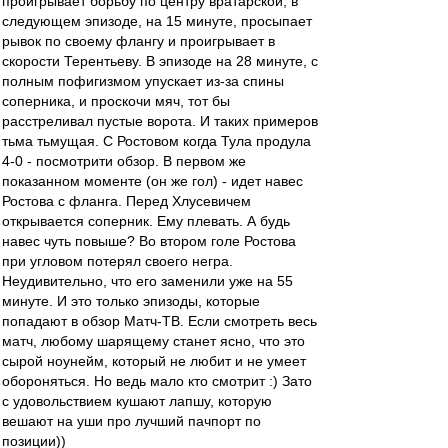
проигрывает борьбу по центру вратарской, в
следующем эпизоде, на 15 минуте, просыпает
рывок по своему флангу и проигрывает в
скорости Терентьеву. В эпизоде на 28 минуте, с
полным пофигизмом упускает из-за спины
соперника, и проскочи мяч, тот бы
расстреливал пустые ворота. И таких примеров
тьма тьмущая. С Ростовом когда Тула продула
4-0 - посмотрити обзор. В первом же
показанном моменте (он же гол) - идет навес
Ростова с фланга. Перед Хлусевичем
открывается соперник. Ему плевать. А будь
навес чуть повыше? Во втором голе Ростова
при угловом потерял своего негра.
Неудивительно, что его заменили уже на 55
минуте. И это только эпизоды, которые
попадают в обзор Матч-ТВ. Если смотреть весь
матч, любому шарящему станет ясно, что это
сырой ноунейм, который не любит и не умеет
обороняться. Но ведь мало кто смотрит :) Зато
с удовольствием кушают лапшу, которую
вешают на уши про лучший пачпорт по
позиции))