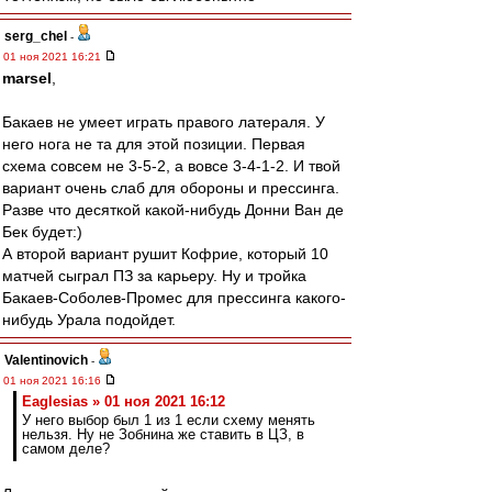
serg_chel
-
01 ноя 2021 16:21
marsel
,
Бакаев не умеет играть правого латераля. У
него нога не та для этой позиции. Первая
схема совсем не 3-5-2, а вовсе 3-4-1-2. И твой
вариант очень слаб для обороны и прессинга.
Разве что десяткой какой-нибудь Донни Ван де
Бек будет:)
А второй вариант рушит Кофрие, который 10
матчей сыграл ПЗ за карьеру. Ну и тройка
Бакаев-Соболев-Промес для прессинга какого-
нибудь Урала подойдет.
Valentinovich
-
01 ноя 2021 16:16
Eaglesias » 01 ноя 2021 16:12
У него выбор был 1 из 1 если схему менять
нельзя. Ну не Зобнина же ставить в ЦЗ, в
самом деле?