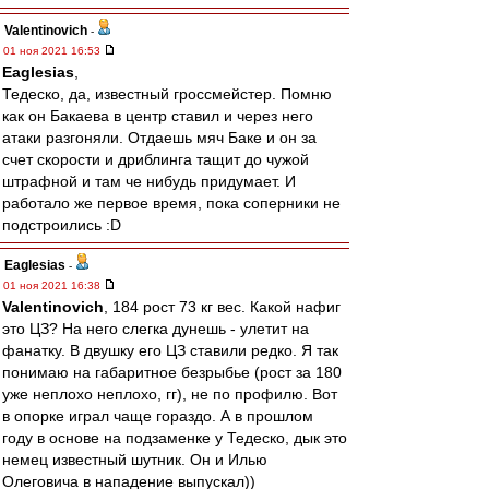
Valentinovich
-
01 ноя 2021 16:53
Eaglesias
,
Тедеско, да, известный гроссмейстер. Помню
как он Бакаева в центр ставил и через него
атаки разгоняли. Отдаешь мяч Баке и он за
счет скорости и дриблинга тащит до чужой
штрафной и там че нибудь придумает. И
работало же первое время, пока соперники не
подстроились :D
Eaglesias
-
01 ноя 2021 16:38
Valentinovich
, 184 рост 73 кг вес. Какой нафиг
это ЦЗ? На него слегка дунешь - улетит на
фанатку. В двушку его ЦЗ ставили редко. Я так
понимаю на габаритное безрыбье (рост за 180
уже неплохо неплохо, гг), не по профилю. Вот
в опорке играл чаще гораздо. А в прошлом
году в основе на подзаменке у Тедеско, дык это
немец известный шутник. Он и Илью
Олеговича в нападение выпускал))