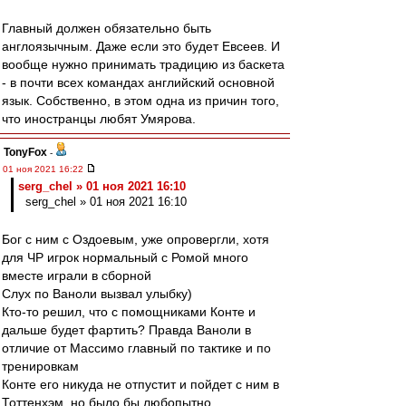
Главный должен обязательно быть
англоязычным. Даже если это будет Евсеев. И
вообще нужно принимать традицию из баскета
- в почти всех командах английский основной
язык. Собственно, в этом одна из причин того,
что иностранцы любят Умярова.
TonyFox
-
01 ноя 2021 16:22
serg_chel » 01 ноя 2021 16:10
serg_chel » 01 ноя 2021 16:10
Бог с ним с Оздоевым, уже опровергли, хотя
для ЧР игрок нормальный с Ромой много
вместе играли в сборной
Слух по Ваноли вызвал улыбку)
Кто-то решил, что с помощниками Конте и
дальше будет фартить? Правда Ваноли в
отличие от Массимо главный по тактике и по
тренировкам
Конте его никуда не отпустит и пойдет с ним в
Тоттенхэм, но было бы любопытно