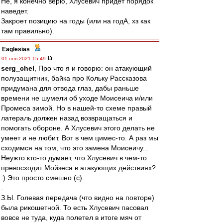
Не, я конечно верю, Хлусевич придет порядок
наведет.
Закроет позицию на годы (или на годА, хз как
там правильно).
Eaglesias
-
01 ноя 2021 15:49
serg_chel
, Про что я и говорю: он атакующий
полузащитник, байка про Кольку Рассказова
придумана для отвода глаз, дабы раньше
времени не шумели об уходе Моисеича и/или
Промеса зимой. Но в нашей-то схеме правый
латераль должен назад возвращаться и
помогать обороне. А Хлусевич этого делать не
умеет и не любит. Вот в чем цимес-то. А раз мы
сходимся на том, что это замена Моисеичу...
Неужто кто-то думает, что Хлусевич в чем-то
превосходит Мойзеса в атакующих действиях?
:) Это просто смешно (с).
.
З.Ы. Голевая передача (что видно на повторе)
была рикошетной. То есть Хлусевич пасовал
вовсе не туда, куда полетел в итоге мяч от