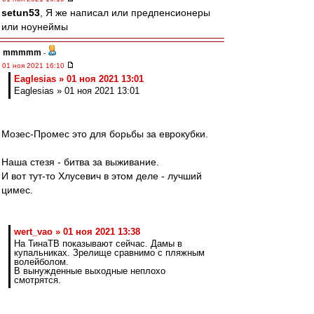
setun53
, Я же написал или предпенсионеры
или ноунеймы
mmmmm
-
01 ноя 2021 16:10
Eaglesias » 01 ноя 2021 13:01
Eaglesias » 01 ноя 2021 13:01
Мозес-Промес это для борьбы за еврокубки.
Наша стезя - битва за выживание.
И вот тут-то Хлусевич в этом деле - лучший
цимес.
wert_vao » 01 ноя 2021 13:38
На ТинаТВ показывают сейчас. Дамы в
купальниках. Зрелище сравнимо с пляжным
волейболом.
В вынужденные выходные неплохо
смотрятся.