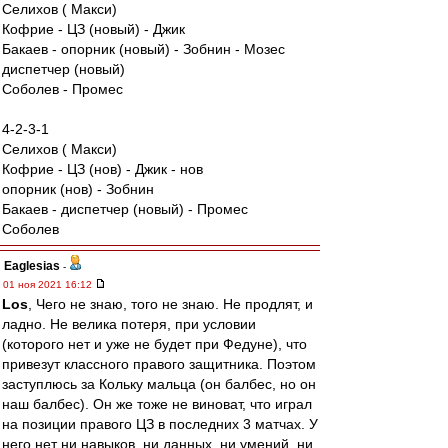
Селихов ( Макси)
Кофрие - ЦЗ (новый) - Джик
Бакаев - опорник (новый) - Зобнин - Мозес
диспетчер (новый)
Соболев - Промес
4-2-3-1
Селихов ( Макси)
Кофрие - ЦЗ (нов) - Джик - нов
опорник (нов) - Зобнин
Бакаев - диспетчер (новый) - Промес
Соболев
Eaglesias
-
01 ноя 2021 16:12
Los
, Чего не знаю, того не знаю. Не продлят, и
ладно. Не велика потеря, при условии
(которого нет и уже не будет при Федуне), что
привезут классного правого защитника. Поэтом
заступлюсь за Кольку мальца (он балбес, но он
наш балбес). Он же тоже не виноват, что играл
на позиции правого ЦЗ в последних 3 матчах. У
него нет ни навыков, ни данных, ни умений, ни