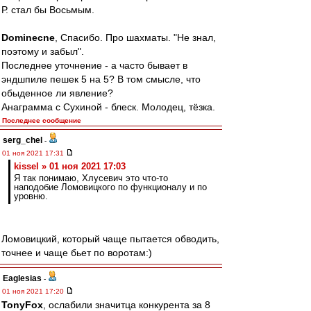
Р. стал бы Восьмым.
Dominecne
, Спасибо. Про шахматы. "Не знал,
поэтому и забыл".
Последнее уточнение - а часто бывает в
эндшпиле пешек 5 на 5? В том смысле, что
обыденное ли явление?
Анаграмма с Сухиной - блеск. Молодец, тёзка.
Последнее сообщение
serg_chel
-
01 ноя 2021 17:31
kissel » 01 ноя 2021 17:03
Я так понимаю, Хлусевич это что-то
наподобие Ломовицкого по функционалу и по
уровню.
Ломовицкий, который чаще пытается обводить,
точнее и чаще бьет по воротам:)
Eaglesias
-
01 ноя 2021 17:20
TonyFox
, ослабили значитца конкурента за 8