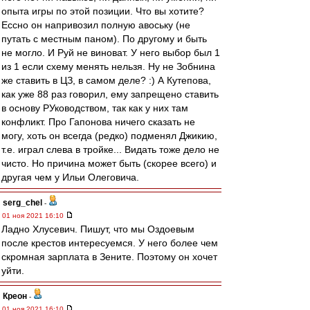
опыта игры по этой позиции. Что вы хотите?
Ессно он напривозил полную авоську (не
путать с местным паном). По другому и быть
не могло. И Руй не виноват. У него выбор был 1
из 1 если схему менять нельзя. Ну не Зобнина
же ставить в ЦЗ, в самом деле? :) А Кутепова,
как уже 88 раз говорил, ему запрещено ставить
в основу РУководством, так как у них там
конфликт. Про Гапонова ничего сказать не
могу, хоть он всегда (редко) подменял Джикию,
т.е. играл слева в тройке... Видать тоже дело не
чисто. Но причина может быть (скорее всего) и
другая чем у Ильи Олеговича.
serg_chel
-
01 ноя 2021 16:10
Ладно Хлусевич. Пишут, что мы Оздоевым
после крестов интересуемся. У него более чем
скромная зарплата в Зените. Поэтому он хочет
уйти.
Креон
-
01 ноя 2021 16:10