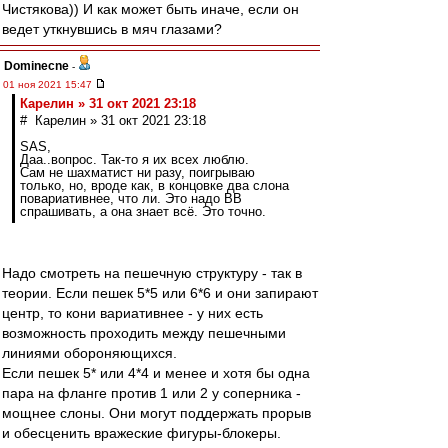
Чистякова)) И как может быть иначе, если он
ведет уткнувшись в мяч глазами?
Dominecne
-
01 ноя 2021 15:47
Карелин » 31 окт 2021 23:18
# Карелин » 31 окт 2021 23:18
SAS,
Даа..вопрос. Так-то я их всех люблю.
Сам не шахматист ни разу, поигрываю
только, но, вроде как, в концовке два слона
повариативнее, что ли. Это надо ВВ
спрашивать, а она знает всё. Это точно.
Надо смотреть на пешечную структуру - так в
теории. Если пешек 5*5 или 6*6 и они запирают
центр, то кони вариативнее - у них есть
возможность проходить между пешечными
линиями обороняющихся.
Если пешек 5* или 4*4 и менее и хотя бы одна
пара на фланге против 1 или 2 у соперника -
мощнее слоны. Они могут поддержать прорыв
и обесценить вражеские фигуры-блокеры.