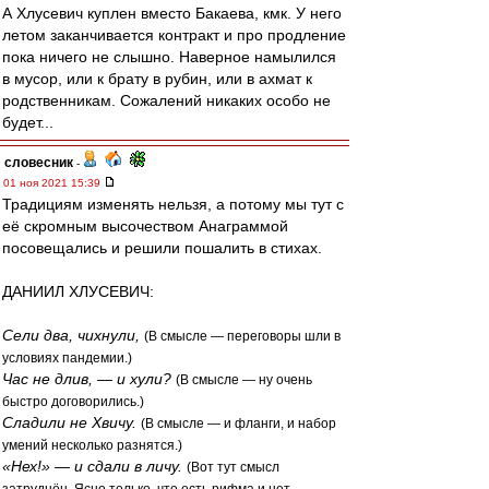
А Хлусевич куплен вместо Бакаева, кмк. У него
летом заканчивается контракт и про продление
пока ничего не слышно. Наверное намылился
в мусор, или к брату в рубин, или в ахмат к
родственникам. Сожалений никаких особо не
будет...
словесник
-
01 ноя 2021 15:39
Традициям изменять нельзя, а потому мы тут с
её скромным высочеством Анаграммой
посовещались и решили пошалить в стихах.
ДАНИИЛ ХЛУСЕВИЧ:
Сели два, чихнули,
(В смысле — переговоры шли в
условиях пандемии.)
Час не длив, — и хули?
(В смысле — ну очень
быстро договорились.)
Сладили не Хвичу.
(В смысле — и фланги, и набор
умений несколько разнятся.)
«Нех!» — и сдали в личу.
(Вот тут смысл