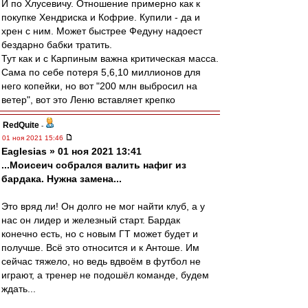
И по Хлусевичу. Отношение примерно как к
покупке Хендриска и Кофрие. Купили - да и
хрен с ним. Может быстрее Федуну надоест
бездарно бабки тратить.
Тут как и с Карпиным важна критическая масса.
Сама по себе потеря 5,6,10 миллионов для
него копейки, но вот "200 млн выбросил на
ветер", вот это Леню вставляет крепко
RedQuite
-
01 ноя 2021 15:46
Eaglesias » 01 ноя 2021 13:41
...Моисеич собрался валить нафиг из
бардака. Нужна замена...
Это вряд ли! Он долго не мог найти клуб, а у
нас он лидер и железный старт. Бардак
конечно есть, но с новым ГТ может будет и
получше. Всё это относится и к Антоше. Им
сейчас тяжело, но ведь вдвоём в футбол не
играют, а тренер не подошёл команде, будем
ждать...