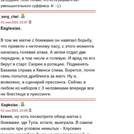
затруднён. Ясно только, что есть рифма и нет
уменьшительного суффикса -К- :-).)
serg_chel
-
01 ноя 2021 15:37
Eaglesias
,
В том же матче с бомжами он навязал борьбу,
что привело к неточному пасу, с этого момента
началась голевая атака. А затем отдал две
передачи, в том числе и голевую. И вряд ли его
берут в старт. Скорее в ротацию. Подменять
Бакаева справа и Квинси слева. Борется, почти
семь попыток дриблинга за матч. Ну и,
возможно, в сценарий прессинга. Сейчас в
любом из наборов с 3 человеками впереди все
не блестяще в прессинге.
Eaglesias
-
01 ноя 2021 15:29
kreon
, ну хоть посмотрити обзор матча с
бомжами, где Тула, кстати, выиграла. В самом
начале при угловом немытых - Хлусевич