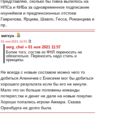
Представляю, сколько бы говна вылилось на
НПСа и КИБа за одновременное подписание
ноунеймов и предпенсионных отстоев
Гаврилова, Ярцева, Шавло, Гесса, Романцева и
пр..
митхун
-
01 ноя 2021 14:51
serg_chel » 01 ноя 2021 11:57
Более того, состав из ФНЛ переносить не
обязательно. Переносить надо стиль и
принципы.
Не всегда с новым составом можно чего то
добиться.Аленичев с Енисеем мог бы добиться
хорошего результата если бы его не кинули.
Мало что он больше половины команды
потерял,так и денег не дали на новые покупки.
Хорошо попались игроки Амкара. Сказка
Оренбурга не долго была.
AndreyTLT63
-
01 ноя 2021 14:50
RedQuite » Сегодня, 00:40