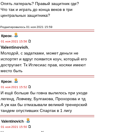
Опять латераль? Правый защитник где?
Что так и играть до конца веков в три
центральных защитника?
Редактировалось 01 ноя 2021 15:59
Креон
-
01 ноя 2021 15:56
Valentinovich
,
Молодой, с задатками, может деньги не
испортят и вдруг появится коуч, который его
достругает. Тк Иглесиас прав, косяки имеют
место быть
Креон
-
01 ноя 2021 15:52
И ещё больше бы говна вылилось при уходе
легенд, Ловчеву, Булгакова, Прохорова и тд
А уж как бы отмазывали великий тренерский
тандем опустивших Спартак в 1 лигу
Valentinovich
-
01 ноя 2021 15:50