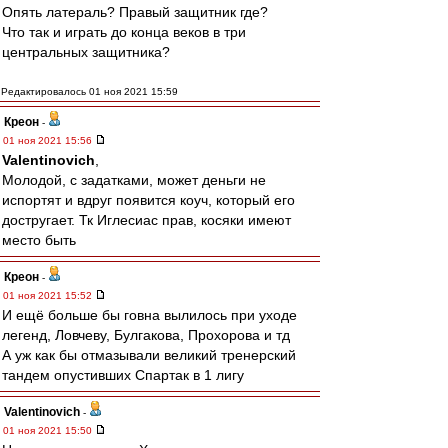
Опять латераль? Правый защитник где?
Что так и играть до конца веков в три
центральных защитника?
Редактировалось 01 ноя 2021 15:59
Креон
-
01 ноя 2021 15:56
Valentinovich
,
Молодой, с задатками, может деньги не
испортят и вдруг появится коуч, который его
достругает. Тк Иглесиас прав, косяки имеют
место быть
Креон
-
01 ноя 2021 15:52
И ещё больше бы говна вылилось при уходе
легенд, Ловчеву, Булгакова, Прохорова и тд
А уж как бы отмазывали великий тренерский
тандем опустивших Спартак в 1 лигу
Valentinovich
-
01 ноя 2021 15:50