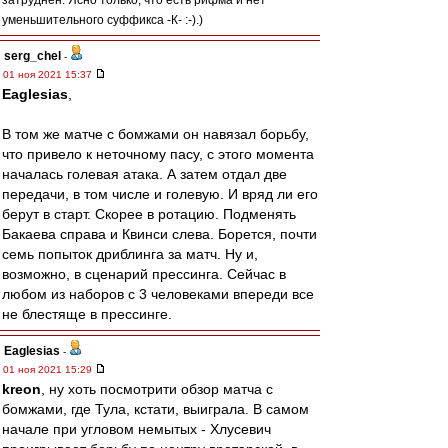
затруднён. Ясно только, что есть рифма и нет
уменьшительного суффикса -К- :-).)
serg_chel
-
01 ноя 2021 15:37
Eaglesias
,
В том же матче с бомжами он навязал борьбу,
что привело к неточному пасу, с этого момента
началась голевая атака. А затем отдал две
передачи, в том числе и голевую. И вряд ли его
берут в старт. Скорее в ротацию. Подменять
Бакаева справа и Квинси слева. Борется, почти
семь попыток дриблинга за матч. Ну и,
возможно, в сценарий прессинга. Сейчас в
любом из наборов с 3 человеками впереди все
не блестяще в прессинге.
Eaglesias
-
01 ноя 2021 15:29
kreon
, ну хоть посмотрити обзор матча с
бомжами, где Тула, кстати, выиграла. В самом
начале при угловом немытых - Хлусевич