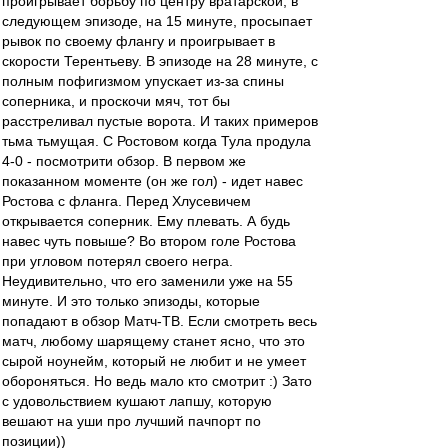
проигрывает борьбу по центру вратарской, в
следующем эпизоде, на 15 минуте, просыпает
рывок по своему флангу и проигрывает в
скорости Терентьеву. В эпизоде на 28 минуте, с
полным пофигизмом упускает из-за спины
соперника, и проскочи мяч, тот бы
расстреливал пустые ворота. И таких примеров
тьма тьмущая. С Ростовом когда Тула продула
4-0 - посмотрити обзор. В первом же
показанном моменте (он же гол) - идет навес
Ростова с фланга. Перед Хлусевичем
открывается соперник. Ему плевать. А будь
навес чуть повыше? Во втором голе Ростова
при угловом потерял своего негра.
Неудивительно, что его заменили уже на 55
минуте. И это только эпизоды, которые
попадают в обзор Матч-ТВ. Если смотреть весь
матч, любому шарящему станет ясно, что это
сырой ноунейм, который не любит и не умеет
обороняться. Но ведь мало кто смотрит :) Зато
с удовольствием кушают лапшу, которую
вешают на уши про лучший пачпорт по
позиции))