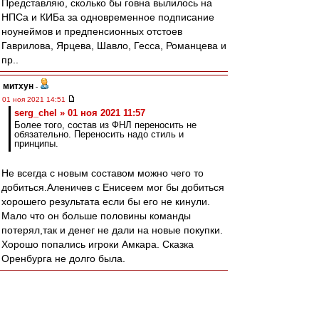
Представляю, сколько бы говна вылилось на
НПСа и КИБа за одновременное подписание
ноунеймов и предпенсионных отстоев
Гаврилова, Ярцева, Шавло, Гесса, Романцева и
пр..
митхун
-
01 ноя 2021 14:51
serg_chel » 01 ноя 2021 11:57
Более того, состав из ФНЛ переносить не
обязательно. Переносить надо стиль и
принципы.
Не всегда с новым составом можно чего то
добиться.Аленичев с Енисеем мог бы добиться
хорошего результата если бы его не кинули.
Мало что он больше половины команды
потерял,так и денег не дали на новые покупки.
Хорошо попались игроки Амкара. Сказка
Оренбурга не долго была.
AndreyTLT63
-
01 ноя 2021 14:50
RedQuite » Сегодня, 00:40