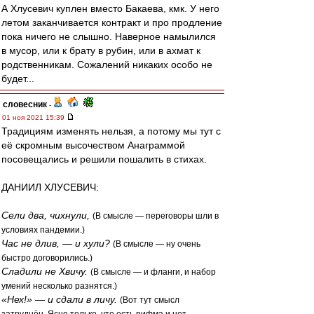
А Хлусевич куплен вместо Бакаева, кмк. У него
летом заканчивается контракт и про продление
пока ничего не слышно. Наверное намылился
в мусор, или к брату в рубин, или в ахмат к
родственникам. Сожалений никаких особо не
будет...
словесник
-
01 ноя 2021 15:39
Традициям изменять нельзя, а потому мы тут с
её скромным высочеством Анаграммой
посовещались и решили пошалить в стихах.
ДАНИИЛ ХЛУСЕВИЧ:
Сели два, чихнули,
(В смысле — переговоры шли в
условиях пандемии.)
Час не длив, — и хули?
(В смысле — ну очень
быстро договорились.)
Сладили не Хвичу.
(В смысле — и фланги, и набор
умений несколько разнятся.)
«Нех!» — и сдали в личу.
(Вот тут смысл