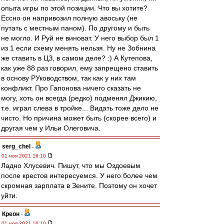
опыта игры по этой позиции. Что вы хотите?
Ессно он напривозил полную авоську (не
путать с местным паном). По другому и быть
не могло. И Руй не виноват. У него выбор был 1
из 1 если схему менять нельзя. Ну не Зобнина
же ставить в ЦЗ, в самом деле? :) А Кутепова,
как уже 88 раз говорил, ему запрещено ставить
в основу РУководством, так как у них там
конфликт. Про Гапонова ничего сказать не
могу, хоть он всегда (редко) подменял Джикию,
т.е. играл слева в тройке... Видать тоже дело не
чисто. Но причина может быть (скорее всего) и
другая чем у Ильи Олеговича.
serg_chel
-
01 ноя 2021 16:10
Ладно Хлусевич. Пишут, что мы Оздоевым
после крестов интересуемся. У него более чем
скромная зарплата в Зените. Поэтому он хочет
уйти.
Креон
-
01 ноя 2021 16:10