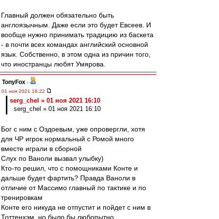
Главный должен обязательно быть
англоязычным. Даже если это будет Евсеев. И
вообще нужно принимать традицию из баскета
- в почти всех командах английский основной
язык. Собственно, в этом одна из причин того,
что иностранцы любят Умярова.
TonyFox
-
01 ноя 2021 16:22
serg_chel » 01 ноя 2021 16:10
serg_chel » 01 ноя 2021 16:10
Бог с ним с Оздоевым, уже опровергли, хотя
для ЧР игрок нормальный с Ромой много
вместе играли в сборной
Слух по Ваноли вызвал улыбку)
Кто-то решил, что с помощниками Конте и
дальше будет фартить? Правда Ваноли в
отличие от Массимо главный по тактике и по
тренировкам
Конте его никуда не отпустит и пойдет с ним в
Тоттенхэм, но было бы любопытно