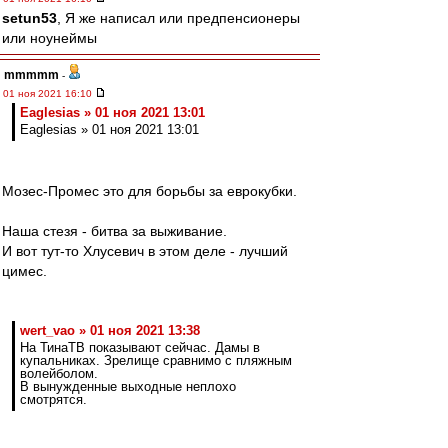
setun53
, Я же написал или предпенсионеры
или ноунеймы
mmmmm
-
01 ноя 2021 16:10
Eaglesias » 01 ноя 2021 13:01
Eaglesias » 01 ноя 2021 13:01
Мозес-Промес это для борьбы за еврокубки.
Наша стезя - битва за выживание.
И вот тут-то Хлусевич в этом деле - лучший
цимес.
wert_vao » 01 ноя 2021 13:38
На ТинаТВ показывают сейчас. Дамы в
купальниках. Зрелище сравнимо с пляжным
волейболом.
В вынужденные выходные неплохо
смотрятся.