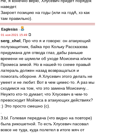
Не, я конечно верю, Хлусевич придет порядок
наведет.
Закроет позицию на годы (или на годА, хз как
там правильно).
Eaglesias
-
01 ноя 2021 15:49
serg_chel
, Про что я и говорю: он атакующий
полузащитник, байка про Кольку Рассказова
придумана для отвода глаз, дабы раньше
времени не шумели об уходе Моисеича и/или
Промеса зимой. Но в нашей-то схеме правый
латераль должен назад возвращаться и
помогать обороне. А Хлусевич этого делать не
умеет и не любит. Вот в чем цимес-то. А раз мы
сходимся на том, что это замена Моисеичу...
Неужто кто-то думает, что Хлусевич в чем-то
превосходит Мойзеса в атакующих действиях?
:) Это просто смешно (с).
.
З.Ы. Голевая передача (что видно на повторе)
была рикошетной. То есть Хлусевич пасовал
вовсе не туда, куда полетел в итоге мяч от