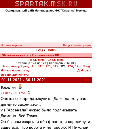
Официальный сайт болельщиков ФК "Спартак" Москва
Полная версия
Вход
•
Регистрация
FAQ
•
Поиск
Общение на сайте
Гостевая книга ВВ
»
Пред. тема
|
След. тема
Страница
123
из
125
[ Сообщений: 6210 ]
На страницу
Пред.
1
...
120
,
121
,
122
,
123
,
124
,
125
След.
Начать новую тему
Добавить
Версия для печати
01.11.2021 - 30.11.2021
Карелин
-
01 ноя 2021 17:38
Опять всех продать/купить..Да когда же у вас
дегни-то закончатся..
Из "Арсенала" нужно было подписывать
Дюмина. Всё.Точка.
Он бы нам закрыл и оба фланга, и середину, и
ваще всё. Про ворота и не говорю. И Николай