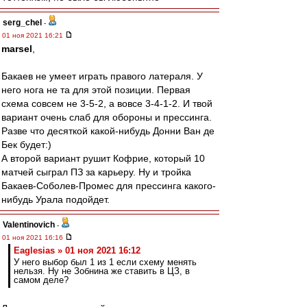
serg_chel
-
01 ноя 2021 16:21
marsel
,
Бакаев не умеет играть правого латераля. У
него нога не та для этой позиции. Первая
схема совсем не 3-5-2, а вовсе 3-4-1-2. И твой
вариант очень слаб для обороны и прессинга.
Разве что десяткой какой-нибудь Донни Ван де
Бек будет:)
А второй вариант рушит Кофрие, который 10
матчей сыграл ПЗ за карьеру. Ну и тройка
Бакаев-Соболев-Промес для прессинга какого-
нибудь Урала подойдет.
Valentinovich
-
01 ноя 2021 16:16
Eaglesias » 01 ноя 2021 16:12
У него выбор был 1 из 1 если схему менять
нельзя. Ну не Зобнина же ставить в ЦЗ, в
самом деле?