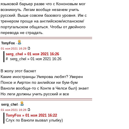
языковой барьер разве что с Кононовым мог
возникнуть. Легам вообще незачем учить
русский. Выше совсем базового уровня. Им с
тренером проще на английском/испанском/
португальском общаться. Чтобы от двойного
перевода не страдать.
TonyFox
-
01 ноя 2021 16:29
serg_chel » 01 ноя 2021 16:26
# serg_chel » 01 ноя 2021 16:26
В жопу этот баскет
Какие иностранцы Умярова любят? Уверен
Понсе и Аиртон по анлийски ни бум-бум
Ваноли вообще-то с Конте в Челси был) знает
Но леги должны учить русский и все
serg_chel
-
01 ноя 2021 16:26
TonyFox » 01 ноя 2021 16:22
Слух по Ваноли вызвал улыбку)