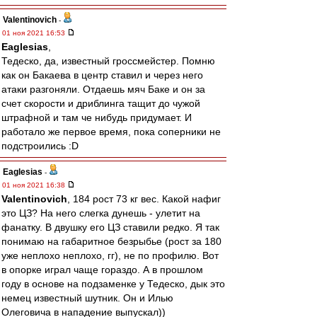
Valentinovich
-
01 ноя 2021 16:53
Eaglesias
,
Тедеско, да, известный гроссмейстер. Помню
как он Бакаева в центр ставил и через него
атаки разгоняли. Отдаешь мяч Баке и он за
счет скорости и дриблинга тащит до чужой
штрафной и там че нибудь придумает. И
работало же первое время, пока соперники не
подстроились :D
Eaglesias
-
01 ноя 2021 16:38
Valentinovich
, 184 рост 73 кг вес. Какой нафиг
это ЦЗ? На него слегка дунешь - улетит на
фанатку. В двушку его ЦЗ ставили редко. Я так
понимаю на габаритное безрыбье (рост за 180
уже неплохо неплохо, гг), не по профилю. Вот
в опорке играл чаще гораздо. А в прошлом
году в основе на подзаменке у Тедеско, дык это
немец известный шутник. Он и Илью
Олеговича в нападение выпускал))