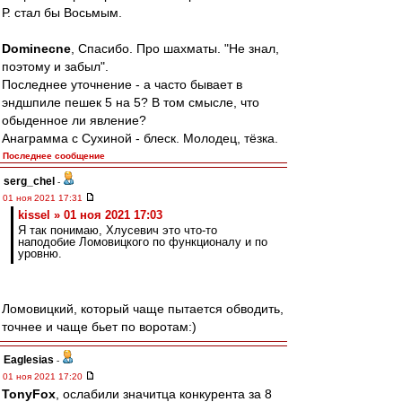
Р. стал бы Восьмым.
Dominecne
, Спасибо. Про шахматы. "Не знал,
поэтому и забыл".
Последнее уточнение - а часто бывает в
эндшпиле пешек 5 на 5? В том смысле, что
обыденное ли явление?
Анаграмма с Сухиной - блеск. Молодец, тёзка.
Последнее сообщение
serg_chel
-
01 ноя 2021 17:31
kissel » 01 ноя 2021 17:03
Я так понимаю, Хлусевич это что-то
наподобие Ломовицкого по функционалу и по
уровню.
Ломовицкий, который чаще пытается обводить,
точнее и чаще бьет по воротам:)
Eaglesias
-
01 ноя 2021 17:20
TonyFox
, ослабили значитца конкурента за 8