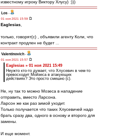
известному игроку Виктору Хлусу) :)))
Los
-
01 ноя 2021 15:59
Eaglesias
,
только, говорят(с) , объявили агенту Коли, что
контракт продлен не будет ...
Valentinovich
-
01 ноя 2021 15:57
Eaglesias » 01 ноя 2021 15:49
Неужто кто-то думает, что Хлусевич в чем-то
превосходит Мойзеса в атакующих
действиях? Это просто смешно (с).
Не, ну так то можно Мозеса в нападение
отправить, вместо Ларсона.
Ларсон же как раз зимой уходит.
Только получается что таких Хлусевичей надо
брать сразу два, одного в основу и второго для
замены.
И еще момент.