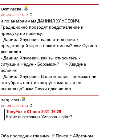
Dominecne
-
01 ноя 2021 16:35
и по анаграммам ДАНИИЛ ХЛУСЕВИЧ.
Традиционно проводят представление и
прессуху по новичку:
- Даниил Хлусевич, ваше отношение к
предстоящей игре с Локомотивом? ==> Сухина
две чилил
- Даниил Хлусевич, как вы относитесь к
ситуации Федун - Борзыкин? ==> Хвидуна
ислечил
- Даниил Хлусевич, Ваше мнение - поможет ли
это убрать негатив вокруг команды и ее
владельца? ==> Слухи едва чинил
serg_chel
-
01 ноя 2021 16:34
TonyFox » 01 ноя 2021 16:29
Какие иностранцы Умярова любят?
Оба последних главных. У Понсе с Айртоном