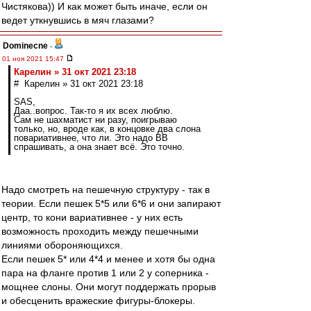
Чистякова)) И как может быть иначе, если он
ведет уткнувшись в мяч глазами?
Dominecne
-
01 ноя 2021 15:47
Карелин » 31 окт 2021 23:18
# Карелин » 31 окт 2021 23:18
SAS,
Даа..вопрос. Так-то я их всех люблю.
Сам не шахматист ни разу, поигрываю
только, но, вроде как, в концовке два слона
повариативнее, что ли. Это надо ВВ
спрашивать, а она знает всё. Это точно.
Надо смотреть на пешечную структуру - так в
теории. Если пешек 5*5 или 6*6 и они запирают
центр, то кони вариативнее - у них есть
возможность проходить между пешечными
линиями обороняющихся.
Если пешек 5* или 4*4 и менее и хотя бы одна
пара на фланге против 1 или 2 у соперника -
мощнее слоны. Они могут поддержать прорыв
и обесценить вражеские фигуры-блокеры.