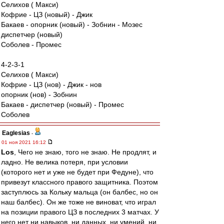
Селихов ( Макси)
Кофрие - ЦЗ (новый) - Джик
Бакаев - опорник (новый) - Зобнин - Мозес
диспетчер (новый)
Соболев - Промес
4-2-3-1
Селихов ( Макси)
Кофрие - ЦЗ (нов) - Джик - нов
опорник (нов) - Зобнин
Бакаев - диспетчер (новый) - Промес
Соболев
Eaglesias
-
01 ноя 2021 16:12
Los
, Чего не знаю, того не знаю. Не продлят, и
ладно. Не велика потеря, при условии
(которого нет и уже не будет при Федуне), что
привезут классного правого защитника. Поэтом
заступлюсь за Кольку мальца (он балбес, но он
наш балбес). Он же тоже не виноват, что играл
на позиции правого ЦЗ в последних 3 матчах. У
него нет ни навыков, ни данных, ни умений, ни