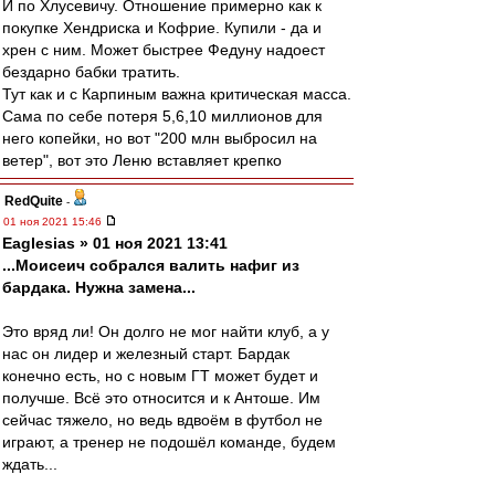
И по Хлусевичу. Отношение примерно как к
покупке Хендриска и Кофрие. Купили - да и
хрен с ним. Может быстрее Федуну надоест
бездарно бабки тратить.
Тут как и с Карпиным важна критическая масса.
Сама по себе потеря 5,6,10 миллионов для
него копейки, но вот "200 млн выбросил на
ветер", вот это Леню вставляет крепко
RedQuite
-
01 ноя 2021 15:46
Eaglesias » 01 ноя 2021 13:41
...Моисеич собрался валить нафиг из
бардака. Нужна замена...
Это вряд ли! Он долго не мог найти клуб, а у
нас он лидер и железный старт. Бардак
конечно есть, но с новым ГТ может будет и
получше. Всё это относится и к Антоше. Им
сейчас тяжело, но ведь вдвоём в футбол не
играют, а тренер не подошёл команде, будем
ждать...