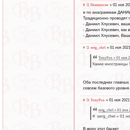
#
Dominecne
» 01 ноя 20
и по анаграммам ДАНИ
Традиционно проводят п
- Даниил Хлусевич, ваш
- Даниил Хлусевич, как 
- Даниил Хлусевич, Ваш
#
serg_chel
» 01 ноя 2021
TonyFox » 01 ноя 
Какие иностранцы 
Оба последних главных.
совсем базового уровня
#
TonyFox
» 01 ноя 2021
serg_chel » 01 ноя
# serg_chel » 01 н
В жопу этот баскет