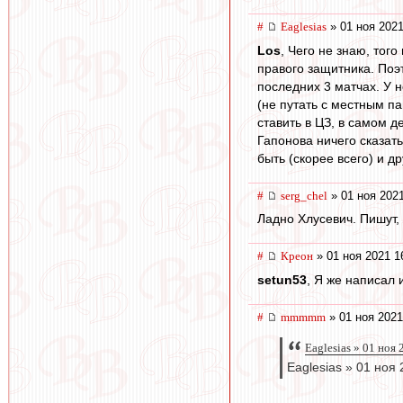
#
Eaglesias
» 01 ноя 2021
Los
, Чего не знаю, того
правого защитника. Поэт
последних 3 матчах. У н
(не путать с местным па
ставить в ЦЗ, в самом д
Гапонова ничего сказать
быть (скорее всего) и д
#
serg_chel
» 01 ноя 2021
Ладно Хлусевич. Пишут,
#
Креон
» 01 ноя 2021 1
setun53
, Я же написал
#
mmmmm
» 01 ноя 2021
Eaglesias » 01 ноя
Eaglesias » 01 ноя