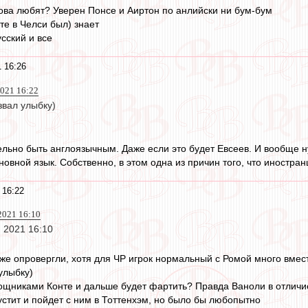
ва любят? Уверен Понсе и Аиртон по анлийски ни бум-бум
те в Челси был) знает
сский и все
 16:26
2021 16:22
звал улыбку)
льно быть англоязычным. Даже если это будет Евсеев. И вообще ну
новной язык. Собственно, в этом одна из причин того, что иностра
 16:22
 2021 16:10
 2021 16:10
уже опровергли, хотя для ЧР игрок нормальный с Ромой много вмес
улыбку)
мощниками Конте и дальше будет фартить? Правда Ваноли в отличи
устит и пойдет с ним в Тоттенхэм, но было бы любопытно