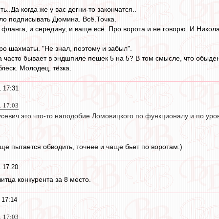
ь..Да когда же у вас дегни-то закончатся..
ло подписывать Дюмина. Всё.Точка.
фланга, и середину, и ваще всё. Про ворота и не говорю. И Никол
ро шахматы. "Не знал, поэтому и забыл".
а часто бывает в эндшпиле пешек 5 на 5? В том смысле, что обыде
леск. Молодец, тёзка.
 17:31
1 17:03
усевич это что-то наподобие Ломовицкого по функционалу и по уро
ще пытается обводить, точнее и чаще бьет по воротам:)
 17:20
читца конкурента за 8 место.
 17:14
1 17:03