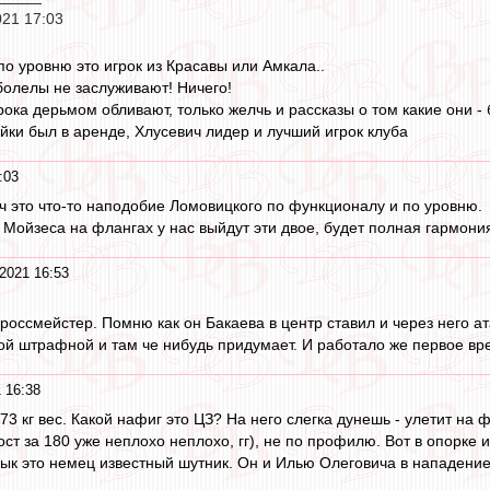
021 17:03
по уровню это игрок из Красавы или Амкала..
болелы не заслуживают! Ничего!
ока дерьмом обливают, только желчь и рассказы о том какие они 
йки был в аренде, Хлусевич лидер и лучший игрок клуба
:03
ч это что-то наподобие Ломовицкого по функционалу и по уровню.
 Мойзеса на флангах у нас выйдут эти двое, будет полная гармони
2021 16:53
гроссмейстер. Помню как он Бакаева в центр ставил и через него ат
ой штрафной и там че нибудь придумает. И работало же первое вре
 16:38
 73 кг вес. Какой нафиг это ЦЗ? На него слегка дунешь - улетит на
ст за 180 уже неплохо неплохо, гг), не по профилю. Вот в опорке 
дык это немец известный шутник. Он и Илью Олеговича в нападение