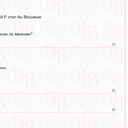
ай Р. стал бы Восьмым.
нное ли явление?
вню.