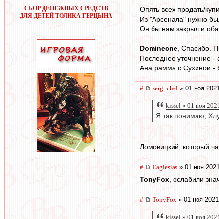
СБОР ДЕНЕЖНЫХ СРЕДСТВ
Опять всех продать/купит
ДЛЯ ДЕТЕЙ ТОЛИКА ГЕРЦЫНА
Из "Арсенала" нужно бы
Он бы нам закрыл и оба 
Dominecne
, Спасибо. П
Последнее уточнение - 
Анаграмма с Сухиной - б
#
serg_chel
» 01 ноя 2021
kissel » 01 ноя 202
Я так понимаю, Хл
Ломовицкий, который ча
#
Eaglesias
» 01 ноя 2021
TonyFox
, ослабили зна
#
TonyFox
» 01 ноя 2021
kissel » 01 ноя 202