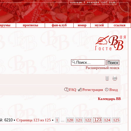
орумы
прогнозы
фан-клуб
юмор
музей
ссылки
Расширенный поиск
FAQ
Регистрация
Вход
Календарь ВВ
123
й: 6210 •
Страница
123
из
125
•
1
...
120
121
122
124
125