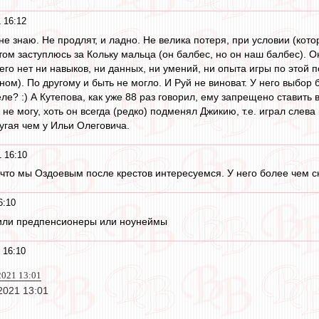
 16:12
 не знаю. Не продлят, и ладно. Не велика потеря, при условии (кото
ом заступлюсь за Кольку мальца (он балбес, но он наш балбес). Он
его нет ни навыков, ни данных, ни умений, ни опыта игры по этой 
ном). По другому и быть не могло. И Руй не виноват. У него выбор 
еле? :) А Кутепова, как уже 88 раз говорил, ему запрещено ставить 
 не могу, хоть он всегда (редко) подменял Джикию, т.е. играл слева
ругая чем у Ильи Олеговича.
 16:10
 что мы Оздоевым после крестов интересуемся. У него более чем ск
6:10
 или предпенсионеры или ноунеймы
 16:10
 2021 13:01
 2021 13:01