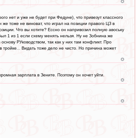
рого нет и уже не будет при Федуне), что привезут классного
 же тоже не виноват, что играл на позиции правого ЦЗ в
позиции. Что вы хотите? Ессно он напривозил полную авоську
был 1 из 1 если схему менять нельзя. Ну не Зобнина же
в основу РУководством, так как у них там конфликт. Про
 в тройке... Видать тоже дело не чисто. Но причина может
ромная зарплата в Зените. Поэтому он хочет уйти.