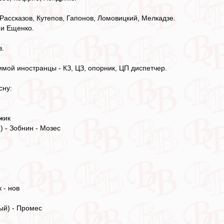
 Рассказов, Кутепов, Гапонов, Ломовицкий, Мелкадзе.
 и Ещенко.
в.
имой иностранцы - КЗ, ЦЗ, опорник, ЦП диспетчер.
сну:
жик
) - Зобнин - Мозес
 - нов
ый) - Промес