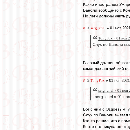
Какие иностранцы Умяро
Ваноли вообще-то с Кон
Но леги должны учить ру
#
serg_chel
» 01 ноя 2021
TonyFox » 01 ноя 
Слух по Ваноли вы
Главный должен обязате
командах английский ос
#
TonyFox
» 01 ноя 2021
serg_chel » 01 ноя
serg_chel » 01 ноя
Бог с ним с Оздоевым, 
Слух по Ваноли вызвал 
Кто-то решил, что с по
Конте его никуда не отп