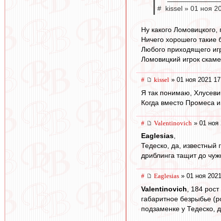
# kissel » 01 ноя 2
Ну какого Ломовицкого, 
Ничего хорошего такие 
Любого приходящего игр
Ломовицкий игрок скаме
#
kissel
» 01 ноя 2021 17
Я так понимаю, Хлусеви
Когда вместо Промеса и
#
Valentinovich
» 01 ноя 
Eaglesias
,
Тедеско, да, известный 
дриблинга тащит до чуж
#
Eaglesias
» 01 ноя 2021
Valentinovich
, 184 рост
габаритное безрыбье (ро
подзаменке у Тедеско, 