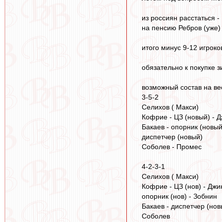
из россиян расстаться -
на пенсию Ребров (уже)
итого минус 9-12 игроко
обязательно к покупке з
возможный состав на ве
3-5-2
Селихов ( Макси)
Кофрие - ЦЗ (новый) - Д
Бакаев - опорник (новый
диспетчер (новый)
Соболев - Промес
4-2-3-1
Селихов ( Макси)
Кофрие - ЦЗ (нов) - Джик
опорник (нов) - Зобнин
Бакаев - диспетчер (нов
Соболев