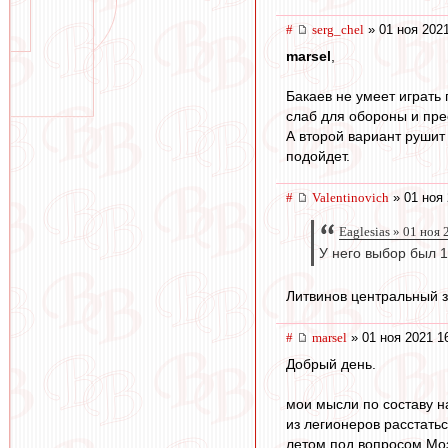
#
serg_chel
» 01 ноя 2021
marsel
,
Бакаев не умеет играть 
слаб для обороны и прес
А второй вариант рушит
подойдет.
#
Valentinovich
» 01 ноя 
Eaglesias » 01 ноя
У него выбор был 1
Литвинов центральный 
#
marsel
» 01 ноя 2021 1
Добрый день.
мои мысли по составу на
из легионеров расстатьс
летом под вопросом Моз