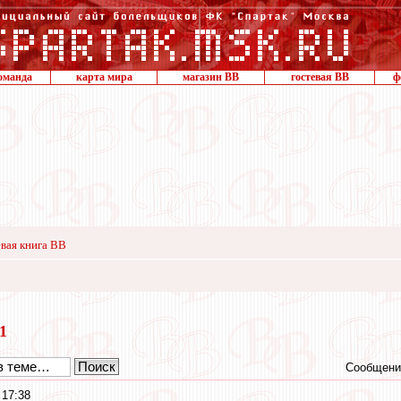
оманда
карта мира
магазин ВВ
гостевая ВВ
ф
вая книга ВВ
21
Сообщени
 17:38