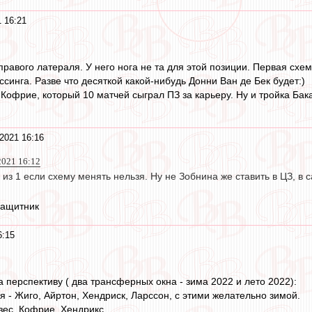
 16:21
правого латераля. У него нога не та для этой позиции. Первая схема
синга. Разве что десяткой какой-нибудь Донни Ван де Бек будет:)
 Кофрие, который 10 матчей сыграл ПЗ за карьеру. Ну и тройка Ба
2021 16:16
 2021 16:12
 из 1 если схему менять нельзя. Ну не Зобнина же ставить в ЦЗ, в
защитник
6:15
 перспективу ( два трансферных окна - зима 2022 и лето 2022):
я - Жиго, Айртон, Хендриск, Ларссон, с этими желательно зимой.
ес, Кофрие, Хендрикс.