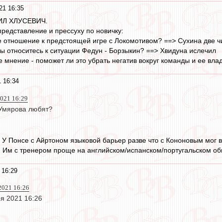
21 16:35
ИЛ ХЛУСЕВИЧ.
редставление и прессуху по новичку:
е отношение к предстоящей игре с Локомотивом? ==> Сухина две ч
вы относитесь к ситуации Федун - Борзыкин? ==> Хвидуна ислечил
е мнение - поможет ли это убрать негатив вокруг команды и ее вл
 16:34
2021 16:29
Умярова любят?
 У Понсе с Айртоном языковой барьер разве что с Кононовым мог в
. Им с тренером проще на английском/испанском/португальском общ
 16:29
 2021 16:26
оя 2021 16:26