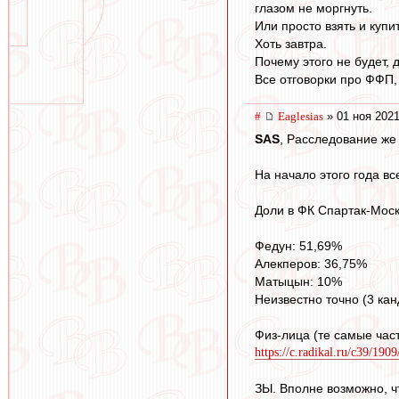
глазом не моргнуть.
Или просто взять и купи
Хоть завтра.
Почему этого не будет, 
Все отговорки про ФФП,
#
Eaglesias
» 01 ноя 2021
SAS
, Расследование же
На начало этого года в
Доли в ФК Спартак-Моск
Федун: 51,69%
Алекперов: 36,75%
Матыцын: 10%
Неизвестно точно (3 ка
Физ-лица (те самые ча
https://c.radikal.ru/c39/190
ЗЫ. Вполне возможно, ч