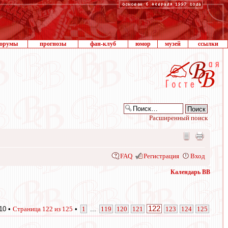
орумы
прогнозы
фан-клуб
юмор
музей
ссылки
Расширенный поиск
FAQ
Регистрация
Вход
Календарь ВВ
122
10 •
Страница
122
из
125
•
1
...
119
120
121
123
124
125