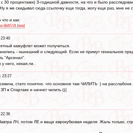
 с 30 процентами) 3-годишной давности, на что и было расследован
Ну я же скидывал сюда ссылочку еще тогда, могу еще раз, мне не 
 что и как:
com/468518.html
 23:40
нятный камуфлет может получиться.
ранились - нынешний и следующий. Если не примут гениальное пред
ть "Арсенал".
у него, некая,гм..
1 23:27
евича, стато понятно. что основное там ЧИЛИТЬ :) на расслабоне..
П в Спартаке и начнет чилить (((
 22:36
Завтра ЛЧ, потом ЛЕ и ваще еврокубковая неделя. Жаль только, ст