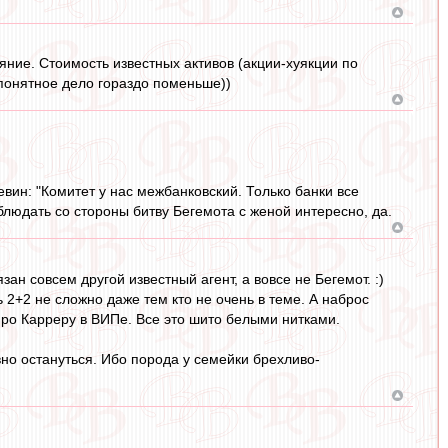
яние. Стоимость известных активов (акции-хуякции по
 понятное дело гораздо поменьше))
вин: "Комитет у нас межбанковский. Только банки все
блюдать со стороны битву Бегемота с женой интересно, да.
ан совсем другой известный агент, а вовсе не Бегемот. :)
 2+2 не сложно даже тем кто не очень в теме. А наброс
 про Карреру в ВИПе. Все это шито белыми нитками.
но остануться. Ибо порода у семейки брехливо-