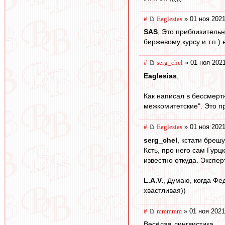
#
Eaglesias
» 01 ноя 2021
SAS
, Это приблизитель
биржевому курсу и т.п.)
#
serg_chel
» 01 ноя 2021
Eaglesias
,
Как написал в бессмерт
межкомитетские". Это п
#
Eaglesias
» 01 ноя 2021
serg_chel
, кстати бреш
Ксть, про него сам Гурц
известно откуда. Экспер
L.А.V.
, Думаю, когда Фе
хвастливая))
#
mmmmm
» 01 ноя 2021
Весёлая лингвистика.