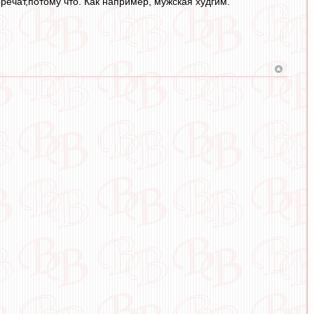
ечат,потому что. Как например, мужская худгим.