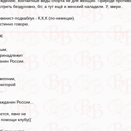
ждению, контактные виды спорта не для женщин. Природе противор
реть бездуховно, бгг, а тут ещё и женский наладили. У, звери..
инист-подкаблук - К,К,К (по-немецки).
Истинно говорю.
06
ным;
принадлежит
анин России.
мппнии,
 которой
..
ажданин России...
ается, явно не
по помощи клубу((