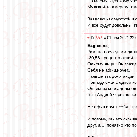
По моему глубокому убе
Мужской-то амерфут смот
Заявляю как мужской шов
И все будут довольны. 
#
SAS
» 01 ноя 2021 22:
Eaglesias
,
Ром, по последним дан
-30,56 процента акций 
Одному лицу . Он гражд
Себя не афиширует...
Раньше эта доля акций
Принадлежала одной ко
Одним из совладельцев
Был Андрей червиченко.
Не афиширует себя...гр
И потому, как это скрыв
Друг, а ... понятно кто 