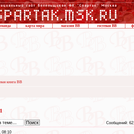
оманда
карта мира
магазин ВВ
гостевая ВВ
ф
вая книга ВВ
21
Сообщений: 62
 08:10