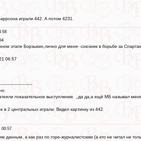
аррсона играли 442. А потом 4231.
4:58
04
анном этапе Борзыкин,лично для меня- союзник в борьбе за Спартак
021 06:57
---------------------
но.
теяли показательное выступление. ,,да да,а ещё МБ называл мен
е в 2 центральных играли. Видел картинку из 442.
 00:57
им данным, а как раз по горе-журналистским (а кто не читал не то