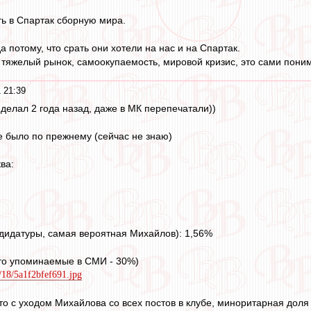
ть в Спартак сборную мира.
да потому, что срать они хотели на нас и на Спартак.
 тяжелый рынок, самоокупаемость, мировой кризис, это сами поним
 21:39
 делал 2 года назад, даже в МК перепечатали))
се было по прежнему (сейчас не знаю)
ва:
ндидатуры, самая вероятная Михайлов): 1,56%
сто упоминаемые в СМИ - 30%)
9/18/5a1f2bfef691.jpg
то с уходом Михайлова со всех постов в клубе, миноритарная дол