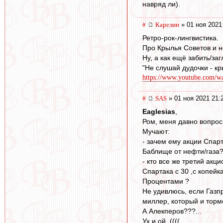
навряд ли).
#
Карелин
» 01 ноя 2021
Ретро-рок-лингвистика.
Про Крылья Советов и не
Ну, а как ещё забить/за
"Не слушай дудочки - кр
https://www.youtube.com
#
SAS
» 01 ноя 2021 21:
Eaglesias
,
Ром, меня давно вопрос
Мучают:
- зачем ему акции Спар
Баблище от нефти/газа
- кто все же третий акц
Спартака с 30 ,с копейк
Процентами ?
Не удивлюсь, если Газп
миллер, который и тормо
А Алекперов???...
Ух и ой ,((((