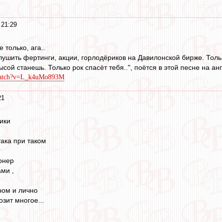
 21:29
 только, ага..
глушить фертинги, акции, горлодёриков на Давилонской бирже. Толь
ысой станешь. Только рок спасёт тебя..", поётся в этой песне на ан
/watch?v=L_k4uMo893M
21
ики
така при таком
?
ионер
ами ,
ром и лично
зит многое...