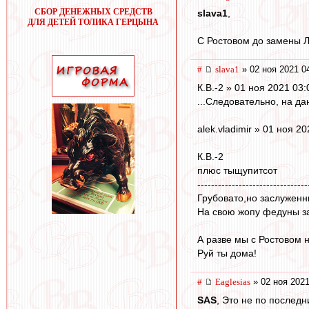
СБОР ДЕНЕЖНЫХ СРЕДСТВ
slava1
,
ДЛЯ ДЕТЕЙ ТОЛИКА ГЕРЦЫНА
С Ростовом до замены Л
#
slava1
» 02 ноя 2021 0
К.В.-2 » 01 ноя 2021 03:
...Следовательно, на д
alek.vladimir » 01 ноя 2
К.В.-2
плюс тыщупитсот
--------------------------------
Грубовато,но заслуженн
На свою жопу федуны за
А разве мы с Ростовом н
Руй ты дома!
#
Eaglesias
» 02 ноя 2021
SAS
, Это не по последн