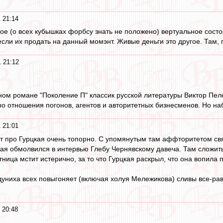
 21:14
ное (о всех кубышках форбсу знать не положено) вертуальное состо
 если их продать на данный момэнт. Живые деньги это другое. Там,
 21:12
ном романе "Поколение П" классик русской литературы Виктор Пеле
ро отношения погонов, агентов и авторитетных бизнесменов. Но на
 21:01
ут про Гурцкая очень топорно. С упомянутым там аффторитетом связ
кая обмолвился в интервью Глебу Чернявскому давеча. Там сложить
тница мстит истерично, за то что Гурцкая раскрыл, что она вопила
дуниха всех повыгоняет (включая холуя Мележикова) сливы все-рав
 20:48