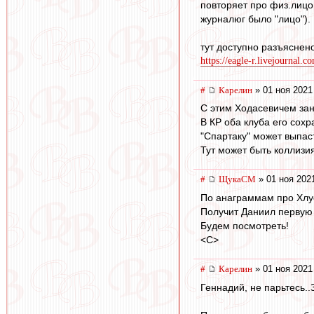
повторяет про физ.лицо
журналюг было "лицо"). 
тут доступно разъяснено
https://eagle-r.livejournal.
#
Карелин
» 01 ноя 2021
С этим Ходасевичем за
В КР оба клуба его сох
"Спартаку" может выпас
Тут может быть коллизия 
#
ЩукаСМ
» 01 ноя 202
По анаграммам про Хлус
Получит Даниил первую З
Будем посмотреть!
<C>
#
Карелин
» 01 ноя 2021
Геннадий, не парьтесь..