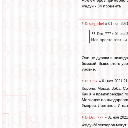
А Алекперов примерно 
Федун - 34 процента
...
#
serg_chel
» 01 ноя 2021
Den_777 » 01 ноя 
Или просто взять и
Они не дураки и никогд
бомжей. Выше этого уро
уровне.
#
Tirox
» 01 ноя 2021 21
Короче, Макси, Зоба, Со
Как я и предупреждал по
Мелкадзе по выздоровле
Умяров, Ливтинов, Игна
#
Den_777
» 01 ноя 2021
Федун/Алекперов могут 