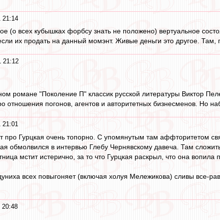
 21:14
ное (о всех кубышках форбсу знать не положено) вертуальное состо
 если их продать на данный момэнт. Живые деньги это другое. Там,
 21:12
ном романе "Поколение П" классик русской литературы Виктор Пеле
ро отношения погонов, агентов и авторитетных бизнесменов. Но на
 21:01
ут про Гурцкая очень топорно. С упомянутым там аффторитетом связ
кая обмолвился в интервью Глебу Чернявскому давеча. Там сложить
тница мстит истерично, за то что Гурцкая раскрыл, что она вопила
дуниха всех повыгоняет (включая холуя Мележикова) сливы все-рав
 20:48