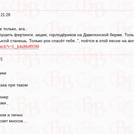
 21:29
 только, ага..
глушить фертинги, акции, горлодёриков на Давилонской бирже. Толь
ысой станешь. Только рок спасёт тебя..", поётся в этой песне на ан
/watch?v=L_k4uMo893M
21
ики
така при таком
?
ионер
ами ,
ром и лично
зит многое...