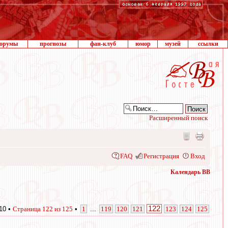
орумы
прогнозы
фан-клуб
юмор
музей
ссылки
Расширенный поиск
FAQ
Регистрация
Вход
Календарь ВВ
122
10 •
Страница
122
из
125
•
1
...
119
120
121
123
124
125