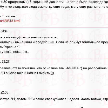
 с 30 процентами) 3-годишной давности, на что и было расследован
Ну я же скидывал сюда ссылочку еще тогда, могу еще раз, мне не 
 что и как:
com/468518.html
 23:40
нятный камуфлет может получиться.
ранились - нынешний и следующий. Если не примут гениальное пред
ть "Арсенал".
у него, некая,гм..
1 23:27
евича, стато понятно. что основное там ЧИЛИТЬ :) на расслабоне..
П в Спартаке и начнет чилить (((
 22:36
Завтра ЛЧ, потом ЛЕ и ваще еврокубковая неделя. Жаль только, ст