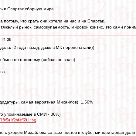
ть в Спартак сборную мира.
да потому, что срать они хотели на нас и на Спартак.
 тяжелый рынок, самоокупаемость, мировой кризис, это сами поним
 21:39
 делал 2 года назад, даже в МК перепечатали))
се было по прежнему (сейчас не знаю)
ва:
ндидатуры, самая вероятная Михайлов): 1,56%
сто упоминаемые в СМИ - 30%)
9/18/5a1f2bfef691.jpg
то с уходом Михайлова со всех постов в клубе, миноритарная дол