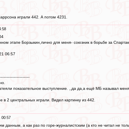
аррсона играли 442. А потом 4231.
4:58
04
анном этапе Борзыкин,лично для меня- союзник в борьбе за Спартак
021 06:57
---------------------
но.
теяли показательное выступление. ,,да да,а ещё МБ называл мен
е в 2 центральных играли. Видел картинку из 442.
 00:57
им данным, а как раз по горе-журналистским (а кто не читал не то