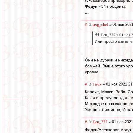
А Алекперов примерно 
Федун - 34 процента
...
#
serg_chel
» 01 ноя 2021
Den_777 » 01 ноя 
Или просто взять и
Они не дураки и никогд
бомжей. Выше этого уро
уровне.
#
Tirox
» 01 ноя 2021 21
Короче, Макси, Зоба, Со
Как я и предупреждал по
Мелкадзе по выздоровле
Умяров, Ливтинов, Игна
#
Den_777
» 01 ноя 2021
Федун/Алекперов могут 