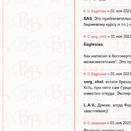
#
Eaglesias
» 01 ноя 2021
SAS
, Это приблизитель
биржевому курсу и т.п.)
#
serg_chel
» 01 ноя 2021
Eaglesias
,
Как написал в бессмерт
межкомитетские". Это п
#
Eaglesias
» 01 ноя 2021
serg_chel
, кстати бреш
Ксть, про него сам Гурц
известно откуда. Экспер
L.А.V.
, Думаю, когда Фе
хвастливая))
#
mmmmm
» 01 ноя 2021
Весёлая лингвистика.