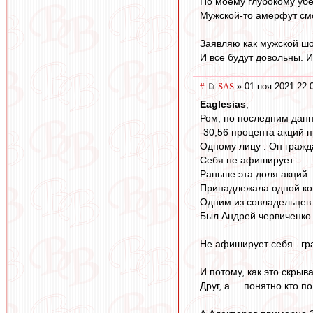
По моему глубокому убе
Мужской-то амерфут смот
Заявляю как мужской шов
И все будут довольны. 
#
SAS
» 01 ноя 2021 22:
Eaglesias
,
Ром, по последним дан
-30,56 процента акций 
Одному лицу . Он гражд
Себя не афиширует...
Раньше эта доля акций
Принадлежала одной ко
Одним из совладельцев
Был Андрей червиченко.
Не афиширует себя...гр
И потому, как это скрыв
Друг, а ... понятно кто 