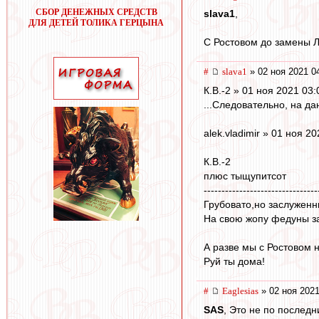
СБОР ДЕНЕЖНЫХ СРЕДСТВ
slava1
,
ДЛЯ ДЕТЕЙ ТОЛИКА ГЕРЦЫНА
С Ростовом до замены Л
#
slava1
» 02 ноя 2021 0
К.В.-2 » 01 ноя 2021 03:
...Следовательно, на д
alek.vladimir » 01 ноя 2
К.В.-2
плюс тыщупитсот
--------------------------------
Грубовато,но заслуженн
На свою жопу федуны за
А разве мы с Ростовом н
Руй ты дома!
#
Eaglesias
» 02 ноя 2021
SAS
, Это не по последн