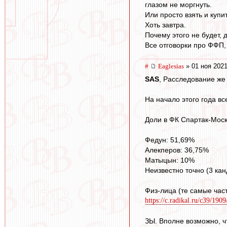
глазом не моргнуть.
Или просто взять и купи
Хоть завтра.
Почему этого не будет, 
Все отговорки про ФФП,
#
Eaglesias
» 01 ноя 2021
SAS
, Расследование же
На начало этого года в
Доли в ФК Спартак-Моск
Федун: 51,69%
Алекперов: 36,75%
Матыцын: 10%
Неизвестно точно (3 ка
Физ-лица (те самые ча
https://c.radikal.ru/c39/190
ЗЫ. Вполне возможно, ч