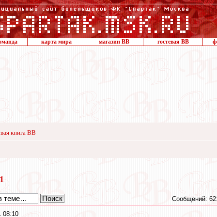
оманда
карта мира
магазин ВВ
гостевая ВВ
ф
вая книга ВВ
21
Сообщений: 62
 08:10