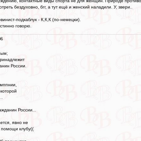
ждению, контактные виды спорта не для женщин. Природе противор
реть бездуховно, бгг, а тут ещё и женский наладили. У, звери..
инист-подкаблук - К,К,К (по-немецки).
Истинно говорю.
06
ным;
принадлежит
анин России.
мппнии,
 которой
..
ажданин России...
ается, явно не
по помощи клубу((