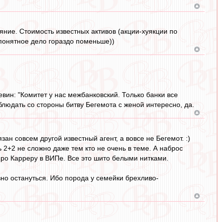
яние. Стоимость известных активов (акции-хуякции по
 понятное дело гораздо поменьше))
вин: "Комитет у нас межбанковский. Только банки все
блюдать со стороны битву Бегемота с женой интересно, да.
ан совсем другой известный агент, а вовсе не Бегемот. :)
 2+2 не сложно даже тем кто не очень в теме. А наброс
 про Карреру в ВИПе. Все это шито белыми нитками.
но остануться. Ибо порода у семейки брехливо-