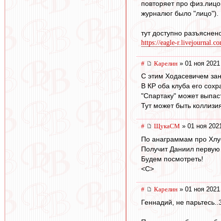
повторяет про физ.лицо
журналюг было "лицо"). 
тут доступно разъяснено
https://eagle-r.livejournal.
#
Карелин
» 01 ноя 2021
С этим Ходасевичем за
В КР оба клуба его сох
"Спартаку" может выпас
Тут может быть коллизия 
#
ЩукаСМ
» 01 ноя 202
По анаграммам про Хлус
Получит Даниил первую З
Будем посмотреть!
<C>
#
Карелин
» 01 ноя 2021
Геннадий, не парьтесь..