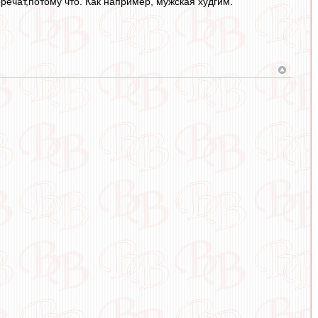
ечат,потому что. Как например, мужская худгим.