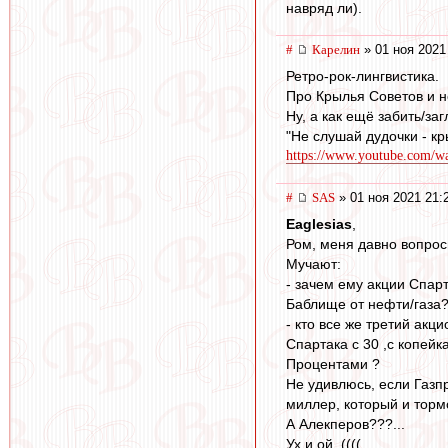
навряд ли).
#
Карелин
» 01 ноя 2021
Ретро-рок-лингвистика.
Про Крылья Советов и не
Ну, а как ещё забить/за
"Не слушай дудочки - кр
https://www.youtube.com
#
SAS
» 01 ноя 2021 21:
Eaglesias
,
Ром, меня давно вопрос
Мучают:
- зачем ему акции Спар
Баблище от нефти/газа
- кто все же третий акц
Спартака с 30 ,с копейк
Процентами ?
Не удивлюсь, если Газп
миллер, который и тормо
А Алекперов???...
Ух и ой ,((((