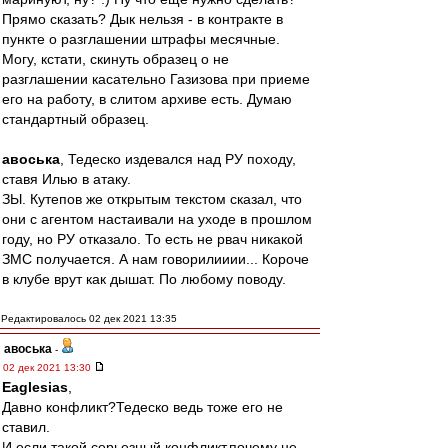
Прямо сказать? Дык нельзя - в контракте в
пункте о разглашении штрафы месячные.
Могу, кстати, скинуть образец о не
разглашении касательно Газизова при приеме
его на работу, в слитом архиве есть. Думаю
стандартный образец.
авоська
, Тедеско издевался над РУ походу,
ставя Илью в атаку.
ЗЫ. Кутепов же открытым текстом сказал, что
они с агентом настаивали на уходе в прошлом
году, но РУ отказало. То есть не рвач никакой
ЗМС получается. А нам говорилииии... Короче
в клубе врут как дышат. По любому поводу.
Редактировалось 02 дек 2021 13:35
авоська
-
02 дек 2021 13:30
Eaglesias
,
Давно конфликт?Тедеско ведь тоже его не
ставил.
И если такой серьезный конфликт,почему не