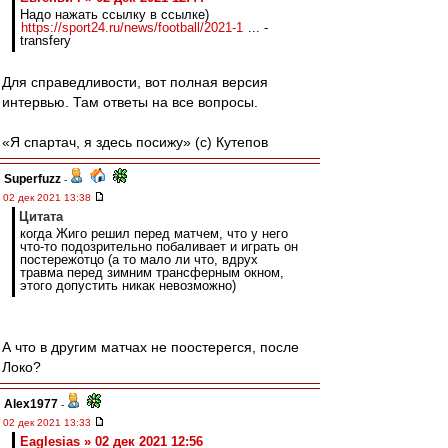
Надо нажать ссылку в ссылке)
https://sport24.ru/news/football/2021-1
... -
transfery
Для справедливости, вот полная версия
интервью. Там ответы на все вопросы.
«Я спартач, я здесь посижу» (с) Кутепов
Superfuzz
-
02 дек 2021 13:38
Цитата
когда Жиго решил перед матчем, что у него
что-то подозрительно побаливает и играть он
постережотцо (а то мало ли что, вдрух
травма перед зимним трансферным окном,
этого допустить никак невозможно)
А что в другим матчах не поостерегся, после
Локо?
Alex1977
-
02 дек 2021 13:33
Eaglesias » 02 дек 2021 12:56