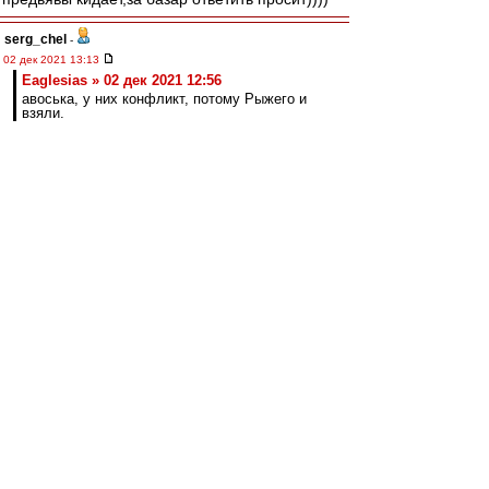
serg_chel
-
02 дек 2021 13:13
Eaglesias » 02 дек 2021 12:56
авоська, у них конфликт, потому Рыжего и
взяли.
Рыжий 4 матча играет на позиции правого
защитника в 4-4-2. На позиции, на которой
Кутепов не играет в принципе.
Arcade Fire
-
02 дек 2021 13:12
Dominecne » 02 дек 2021 11:17
Кутепов сказал, что готов снизить зп, если
это поможет чаще выходить на поле.
Там куда интереснее есть часть:
https://sport24.ru/news/football/2021-1 ... ny-
vitorii