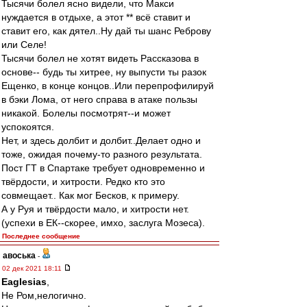
Тысячи болел ясно видели, что Макси
нуждается в отдыхе, а этот ** всё ставит и
ставит его, как дятел..Ну дай ты шанс Реброву
или Селе!
Тысячи болел не хотят видеть Рассказова в
основе-- будь ты хитрее, ну выпусти ты разок
Ещенко, в конце концов..Или перепрофилируй
в бэки Лома, от него справа в атаке пользы
никакой. Болелы посмотрят--и может
успокоятся.
Нет, и здесь долбит и долбит..Делает одно и
тоже, ожидая почему-то разного результата.
Пост ГТ в Спартаке требует одновременно и
твёрдости, и хитрости. Редко кто это
совмещает.. Как мог Бесков, к примеру.
А у Руя и твёрдости мало, и хитрости нет.
(успехи в ЕК--скорее, имхо, заслуга Мозеса).
Последнее сообщение
авоська
-
02 дек 2021 18:11
Eaglesias
,
Не Ром,нелогично.