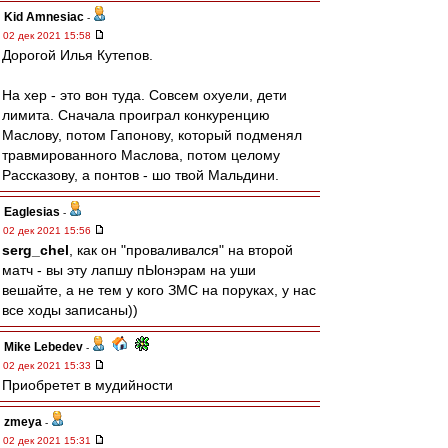
Kid Amnesiac
-
02 дек 2021 15:58
Дорогой Илья Кутепов.
На хер - это вон туда. Совсем охуели, дети
лимита. Сначала проиграл конкуренцию
Маслову, потом Гапонову, который подменял
травмированного Маслова, потом целому
Рассказову, а понтов - шо твой Мальдини.
Eaglesias
-
02 дек 2021 15:56
serg_chel
, как он "проваливался" на второй
матч - вы эту лапшу пЫонэрам на уши
вешайте, а не тем у кого ЗМС на поруках, у нас
все ходы записаны))
Mike Lebedev
-
02 дек 2021 15:33
Приобретет в мудийности
zmeya
-
02 дек 2021 15:31