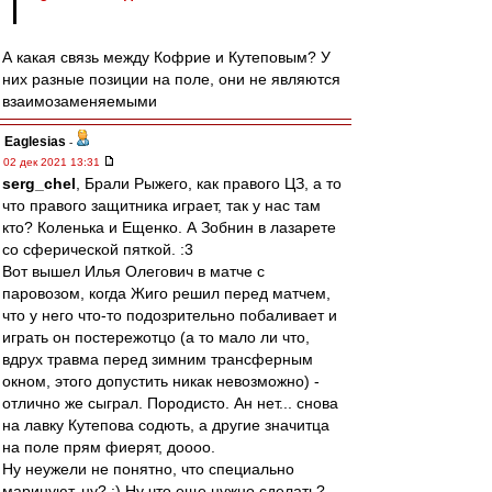
А какая связь между Кофрие и Кутеповым? У
них разные позиции на поле, они не являются
взаимозаменяемыми
Eaglesias
-
02 дек 2021 13:31
serg_chel
, Брали Рыжего, как правого ЦЗ, а то
что правого защитника играет, так у нас там
кто? Коленька и Ещенко. А Зобнин в лазарете
со сферической пяткой. :3
Вот вышел Илья Олегович в матче с
паровозом, когда Жиго решил перед матчем,
что у него что-то подозрительно побаливает и
играть он постережотцо (а то мало ли что,
вдрух травма перед зимним трансферным
окном, этого допустить никак невозможно) -
отлично же сыграл. Породисто. Ан нет... снова
на лавку Кутепова содють, а другие значитца
на поле прям фиерят, доооо.
Ну неужели не понятно, что специально
маринуют, ну? :) Ну что еще нужно сделать?