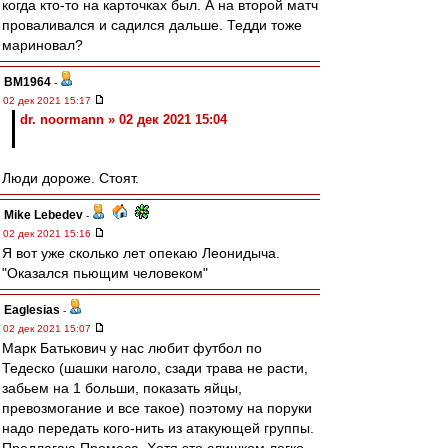
когда кто-то на карточках был. А на второй матч
проваливался и садился дальше. Тедди тоже
мариновал?
BM1964
-
02 дек 2021 15:17
dr. noormann » 02 дек 2021 15:04
Люди дороже. Стоят.
Mike Lebedev
-
02 дек 2021 15:16
Я вот уже сколько лет опекаю Леонидыча.
"Оказался пьющим человеком"
Eaglesias
-
02 дек 2021 15:07
Марк Батькович у нас любит футбол по
Тедеско (шашки наголо, сзади трава не расти,
забьем на 1 больши, показать яйцы,
превозмогание и все такое) поэтому на поруки
надо передать кого-нить из атакующей группы.