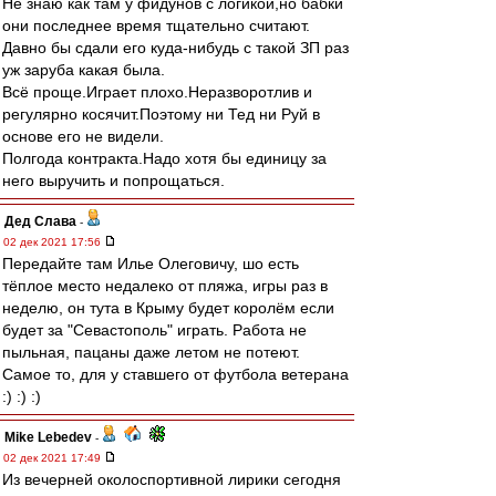
Не знаю как там у фидунов с логикой,но бабки
они последнее время тщательно считают.
Давно бы сдали его куда-нибудь с такой ЗП раз
уж заруба какая была.
Всё проще.Играет плохо.Неразворотлив и
регулярно косячит.Поэтому ни Тед ни Руй в
основе его не видели.
Полгода контракта.Надо хотя бы единицу за
него выручить и попрощаться.
Дед Слава
-
02 дек 2021 17:56
Передайте там Илье Олеговичу, шо есть
тёплое место недалеко от пляжа, игры раз в
неделю, он тута в Крыму будет королём если
будет за "Севастополь" играть. Работа не
пыльная, пацаны даже летом не потеют.
Самое то, для у ставшего от футбола ветерана
:) :) :)
Mike Lebedev
-
02 дек 2021 17:49
Из вечерней околоспортивной лирики сегодня