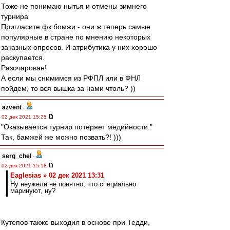
Тоже не понимаю нытья и отмены зимнего
турнира
Пригласите фк бомжи - они ж теперь самые
популярные в стране по мнению некоторых
заказных опросов. И атрибутика у них хорошо
раскупается.
Разочарован!
А если мы снимимся из РФПЛ или в ФНЛ
пойдем, то вся вышка за нами чтоль? ))
azvent
-
02 дек 2021 15:25
"Оказывается турнир потеряет медийности."
Так, бамжей же можно позвать?! )))
serg_chel
-
02 дек 2021 15:18
Eaglesias » 02 дек 2021 13:31
Ну неужели не понятно, что специально
маринуют, ну?
Кутепов также выходил в основе при Тедди,