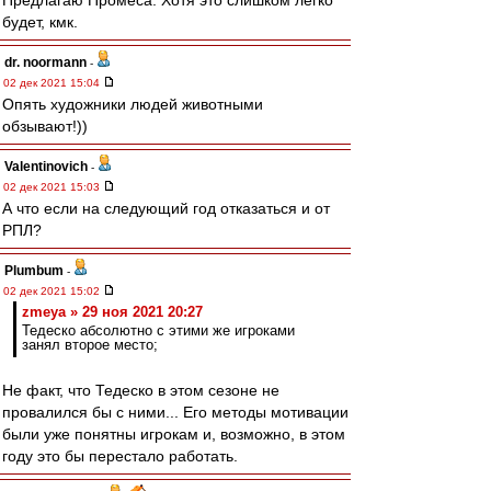
Предлагаю Промеса. Хотя это слишком легко
будет, кмк.
dr. noormann
-
02 дек 2021 15:04
Опять художники людей животными
обзывают!))
Valentinovich
-
02 дек 2021 15:03
А что если на следующий год отказаться и от
РПЛ?
Plumbum
-
02 дек 2021 15:02
zmeya » 29 ноя 2021 20:27
Тедеско абсолютно с этими же игроками
занял второе место;
Не факт, что Тедеско в этом сезоне не
провалился бы с ними... Его методы мотивации
были уже понятны игрокам и, возможно, в этом
году это бы перестало работать.