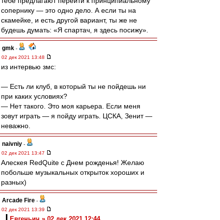
тебе предлагают перейти к принципиальному
сопернику — это одно дело. А если ты на
скамейке, и есть другой вариант, ты же не
будешь думать: «Я спартач, я здесь посижу».
gmk
-
02 дек 2021 13:48
из интервью змс:
— Есть ли клуб, в который ты не пойдешь ни
при каких условиях?
— Нет такого. Это моя карьера. Если меня
зовут играть — я пойду играть. ЦСКА, Зенит —
неважно.
naivniy
-
02 дек 2021 13:47
Алескея RedQuite с Днем рожденья! Желаю
побольше музыкальных открыток хороших и
разных)
Arcade Fire
-
02 дек 2021 13:39
Евгеньич » 02 дек 2021 12:44