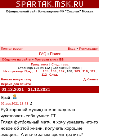
Официальный сайт болельщиков ФК "Спартак" Москва
Полная версия
Вход
•
Регистрация
FAQ
•
Поиск
Общение на сайте
Гостевая книга ВВ
»
Пред. тема
|
След. тема
Страница
108
из
112
[ Сообщений: 5558 ]
На страницу
Пред.
1
...
105
,
106
,
107
,
108
,
109
,
110
,
111
,
112
След.
Начать новую тему
Добавить
Версия для печати
01.12.2021 - 31.12.2021
Край
-
02 дек 2021 18:43
Руй хороший мужик,но мне надоело
чувствовать себя умнее ГТ.
Глядя футбольный матч, я хочу узнавать что-то
новое об этой жизни, получать хорошие
эмоции... А иначе зачем время тратить?