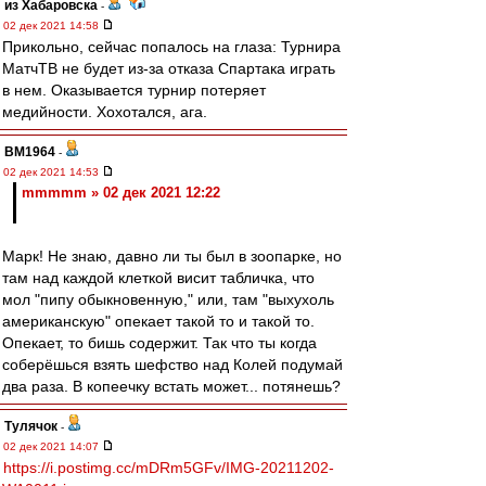
из Хабаровска
-
02 дек 2021 14:58
Прикольно, сейчас попалось на глаза: Турнира
МатчТВ не будет из-за отказа Спартака играть
в нем. Оказывается турнир потеряет
медийности. Хохотался, ага.
BM1964
-
02 дек 2021 14:53
mmmmm » 02 дек 2021 12:22
Марк! Не знаю, давно ли ты был в зоопарке, но
там над каждой клеткой висит табличка, что
мол "пипу обыкновенную," или, там "выхухоль
американскую" опекает такой то и такой то.
Опекает, то бишь содержит. Так что ты когда
соберёшься взять шефство над Колей подумай
два раза. В копеечку встать может... потянешь?
Тулячок
-
02 дек 2021 14:07
https://i.postimg.cc/mDRm5GFv/IMG-20211202-