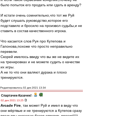
было попыток его продать или сдать в аренду?
И кстати очень сомнительно,что тот же Руй
будет слушать руководство,которое его
подставило и бросило на произвол судьбы,и не
ставить в состав качественного игрока.
Что касается слов Руя про Кутепова и
Гапонова,похоже что просто неправильно
перевели.
Скорей имелось ввиду что вы же не видите их
на тренировках и не можете судить о качестве
их игры.
А не то что они валяют дурака и плохо
тренируются.
Редактировалось 02 дек 2021 13:34
Спартачек-Казачек!
-
02 дек 2021 13:25
Arcade Fire
, так может Руй и имел в виду что
они мёртвые и не тренируются а Кутепов сразу
предьявы кидает,за базар ответить просит))))