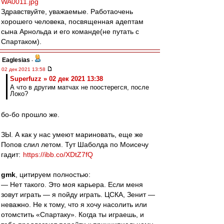
WA0011.jpg
Здравствуйте, уважаемые. Работаочень
хорошего человека, посвященная адептам
сына Арнольда и его команде(не путать с
Спартаком).
Eaglesias
-
02 дек 2021 13:58
Superfuzz » 02 дек 2021 13:38
А что в другим матчах не поостерегся, после
Локо?
бо-бо прошло же.
ЗЫ. А как у нас умеют мариновать, еще же
Попов слил летом. Тут Шаболда по Моисечу
гадит:
https://ibb.co/XDtZ7fQ
gmk
, цитируем полностью:
— Нет такого. Это моя карьера. Если меня
зовут играть — я пойду играть. ЦСКА, Зенит —
неважно. Не к тому, что я хочу насолить или
отомстить «Спартаку». Когда ты играешь, и