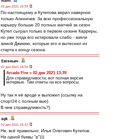
Rami
-
02 дек 2021 16:55
По-настоящему в Кутепова верил наверное
только Аленичев. За всю профессиональную
карьеру больше 20 полных матчей за сезон
Кутеп сыграл только в первом сезоне Карреры,
но уже тогда его котировали слабо - взяли
зимой Джикию, которые его и вытеснил из
старта к концу сезона.
Евгеньич
-
02 дек 2021 16:50
Arcade Fire » 02 дек 2021 13:39
Для справедливости, вот полная версия
интервью. Там ответы на все вопросы.
Ну так я её вроде и выложил (ссылку на
спорт24 с полным вью).
В чем справедливость?)
agk
-
02 дек 2021 16:12
Не, всё правильно: Илья Олегович Кутепов.
Ни одной буквы "р")))