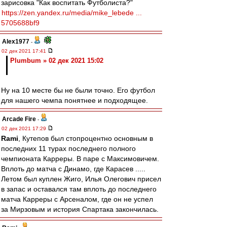
зарисовка "Как воспитать Футболиста?"
https://zen.yandex.ru/media/mike_lebede ...
5705688bf9
Alex1977
-
02 дек 2021 17:41
Plumbum » 02 дек 2021 15:02
Ну на 10 месте бы не были точно. Его футбол
для нашего чемпа понятнее и подходящее.
Arcade Fire
-
02 дек 2021 17:29
Rami
, Кутепов был стопроцентно основным в
последних 11 турах последнего полного
чемпионата Карреры. В паре с Максимовичем.
Вплоть до матча с Динамо, где Карасев .....
Летом был куплен Жиго, Илья Олегович присел
в запас и оставался там вплоть до последнего
матча Карреры с Арсеналом, где он не успел
за Мирзовым и история Спартака закончилась.