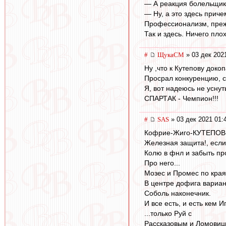
— А реакция болельщик
— Ну, а это здесь прич
Профессионализм, прежд
Так и здесь. Ничего пло
#
ЩукаСМ
» 03 дек 202
Ну ,что к Кутепову доко
Просрал конкуренцию, си
Я, вот надеюсь не уснут
СПАРТАК - Чемпион!!!
#
SAS
» 03 дек 2021 01:
Кофрие-Жиго-КУТЕПОВ-
Железная защита!, если
Колю в фнл и забыть пр
Про него...
Мозес и Промес по края
В центре дофига вариан
Соболь наконечник.
И все есть, и есть кем Иг
...только Руй с
Рассказовым и Ломовиц