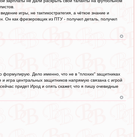
ной зарплаты не дали раскрыть свои таланты на футбольном
листов.
 видение игры, не тактикостратегия, а чёткое знание и
ен. Он как фрезеровщик из ПТУ - получил деталь, получил
хо формулирую. Дело именно, что не в "плохих" защитниках
е и игра центральных защитников напрямую связана с игрой
 сейчас придет Ирод и опять скажет, что я пишу очевидные