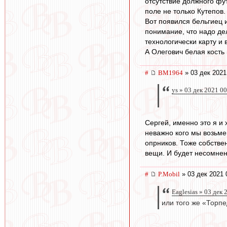
отсутствие должного фу
поле не только Кутепов.
Вот появился бельгиец и
понимание, что надо дел
технологически карту и 
А Олегович белая кость и
#
BM1964
» 03 дек 2021
ys » 03 дек 2021 0
Сергей, именно это я и
неважно кого мы возьме
опрников. Тоже собствен
вещи. И будет несомнен
#
P.Mobil
» 03 дек 2021 
Eaglesias » 03 дек 
или того же «Торпе