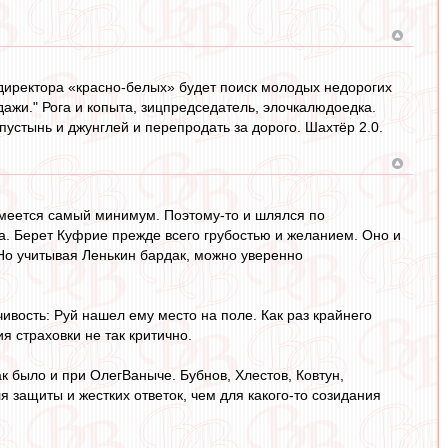
 директора «красно-белых» будет поиск молодых недорогих
жи." Рога и копыта, зицпредседатель, элочкалюдоедка.
пустынь и джунглей и перепродать за дорого. Шахтёр 2.0.
 имеется самый минимум. Поэтому-то и шлялся по
а. Берет Куфрие прежде всего грубостью и желанием. Оно и
 Но учитывая Ленькин бардак, можно уверенно
чивость: Руй нашел ему место на поле. Как раз крайнего
я страховки не так критично.
к было и при ОлегВаныче. Бубнов, Хлестов, Ковтун,
 защиты и жестких ответок, чем для какого-то созидания