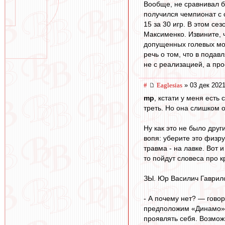
Вообще, не сравнивал б
получился чемпионат с 
15 за 30 игр. В этом с
Максименко. Извините, ч
допущенных голевых мом
речь о том, что в пода
не с реализацией, а пр
#
Eaglesias
» 03 дек 2021
mp
, кстати у меня есть
треть. Но она слишком о
Ну как это не было дру
вопя: уберите это физру
травма - на лавке. Вот 
то пойдут словеса про 
ЗЫ. Юр Василич Гаврило
- А почему нет? — говор
предположим «Динамо» и
проявлять себя. Возможн