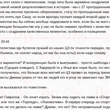
ы этот сезон с чемпионским, тогда лига была заражена синдромом 
самой низкой результативностью в истории - мы с 27 пропущенным
езоне мы вполне прилично обороняемся, стату по пропущенным на
то опять про Сашу, но если вратарь пускает каждый второй удар в 
ентов мы бы сейчас вообще лидировали в лиге, если бы не матч в 
вляющем большинстве игр у нас не было никаких проблем с качест
осто с созданием качественных моментов, особенно в позиционке.
 03:44
 статистика где Кутепов лучший из наших ЦЗ по точности передач, 
бъемна, не осилит народ, но как бы она есть)) если надо покажу.
гих вариантов? И конкуренция была и выигрывал... просто шаболды
ка (Гурцкая поведал). С Каррерой-то у Ильи все норм было, по-чес
и получилось, что больше всех матчей из ЦЗ провел за период трене
кресты Джикии ровно от тех же людей кто в упор не замечает пах З
в высказался по повесточке:
ит Гаврилов. - Он хочет играть. Зачем ему сидеть на лавке в «Спар
ли того же «Торпедо», «Локомотива». В первую очередь он спортс
о ли это делать на лавке? Думаю, что нет! Это неправильный подхо