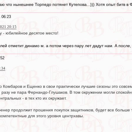
аю что нынешнее Торпедо потянет Кутепова...))) Хотя опыт битв в Ф
 06:23
021 20:15
 - юбилейное десятое место!
ей отметит динамо м. а потом через пару лет дадут нам. А после, 
:52
0:34
о Комбаров и Ещенко в свои практически лучшие сезоны это совсем
и разу не пара Фернандо-Глушаков. В том окружении могли спокойн
тральных - в тех кто их окружает.
енер продолжит прошения покупок защитников, будет все больше т
компетентные для этого уровня центрхавы.