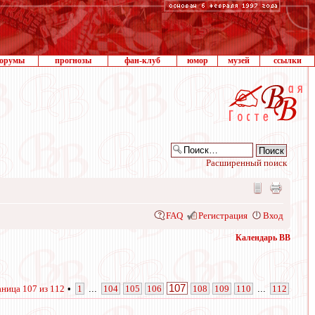
орумы
прогнозы
фан-клуб
юмор
музей
ссылки
Расширенный поиск
FAQ
Регистрация
Вход
Календарь ВВ
107
аница
107
из
112
•
1
...
104
105
106
108
109
110
...
112