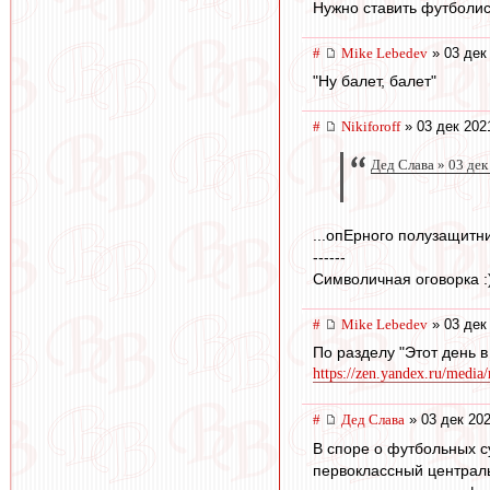
Нужно ставить футболис
#
Mike Lebedev
» 03 дек
"Ну балет, балет"
#
Nikiforoff
» 03 дек 202
Дед Слава » 03 дек
...опЕрного полузащитни
------
Символичная оговорка :
#
Mike Lebedev
» 03 дек
По разделу "Этот день в
https://zen.yandex.ru/media
#
Дед Слава
» 03 дек 202
В споре о футбольных с
первоклассный централь