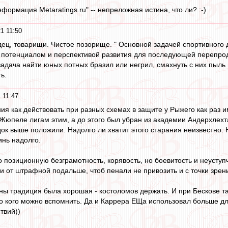
информация Metaratings.ru" -- непреложная истина, что ли? :-)
1 11:50
дец, товарищи. Чистое позорище. " Основной задачей спортивного
потенциалом и перспективой развития для последующей перепрода
задача найти юных потных бразил или негрил, смахнуть с них пыль 
ь.
 11:47
ия как действовать при разных схемах в защите у Рыжего как раз
Жюпеле лигам этим, а до этого был убран из академии Андерхлехт
док выше положили. Надолго ли хватит этого старания неизвестно.
инь надолго.
о позиционную безграмотность, корявость, но боевитость и неуступ
и от штрафной подальше, чтоб пенали не привозить и с точки зрени
ны традиция была хорошая - костоломов держать. И при Бескове та
го кого можно вспомнить. Да и Каррера ЕЩа использовал больше для
твий))