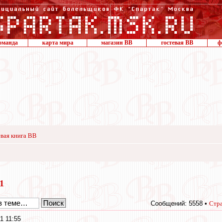
оманда
карта мира
магазин ВВ
гостевая ВВ
ф
вая книга ВВ
21
Сообщений: 5558 •
Стр
1 11:55