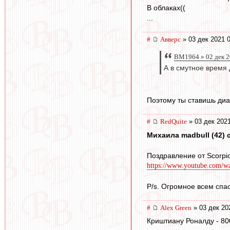
В облаках((
...
#
Авверс
» 03 дек 2021 
BM1964 » 02 дек 2
А в смутное время 
Поэтому ты ставишь диа
#
RedQuite
» 03 дек 2021
Михаила madbull (42) с
Поздравление от Scorpi
https://www.youtube.com/
P/s. Огромное всем спа
#
Alex Green
» 03 дек 20
Криштиану Роналду - 80