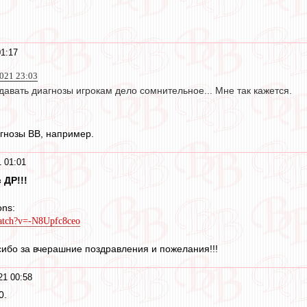
01:17
021 23:03
давать диагнозы игрокам дело сомнительное... Мне так кажется.
гнозы ВВ, например.
 01:01
 ДР!!!
ons:
watch?v=-N8Upfc8ceo
сибо за вчерашние поздравления и пожелания!!!
21 00:58
0.