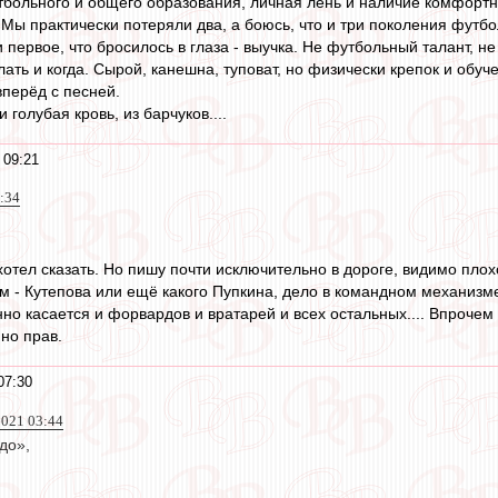
тбольного и общего образования, личная лень и наличие комфорт
 Мы практически потеряли два, а боюсь, что и три поколения футбо
 первое, что бросилось в глаза - выучка. Не футбольный талант, не
ать и когда. Сырой, канешна, туповат, но физически крепок и обуч
вперёд с песней.
 голубая кровь, из барчуков....
 09:21
0:34
 хотел сказать. Но пишу почти исключительно в дороге, видимо пло
м - Кутепова или ещё какого Пупкина, дело в командном механизм
но касается и форвардов и вратарей и всех остальных.... Впрочем
но прав.
07:30
2021 03:44
до»,