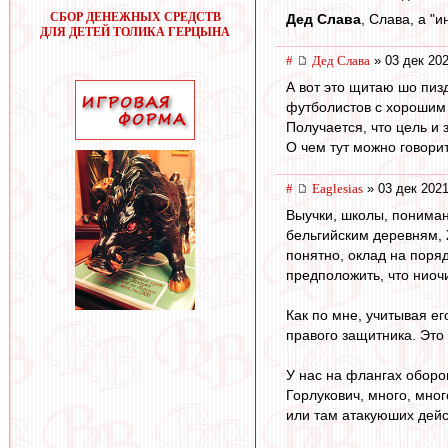
СБОР ДЕНЕЖНЫХ СРЕДСТВ
Дед Слава
, Слава, а "
ДЛЯ ДЕТЕЙ ТОЛИКА ГЕРЦЫНА
#
Дед Слава
» 03 дек 202
А вот это щитаю шо пиз
футболистов с хорошим 
Получается, что цель и 
О чем тут можно говорит
#
Eaglesias
» 03 дек 2021
Выучки, школы, пониман
бельгийским деревням, 
понятно, оклад на поря
предположить, что ниоч
Как по мне, учитывая ег
правого защитника. Это 
У нас на флангах оборо
Горлукович, много, мно
или там атакуюших дейс