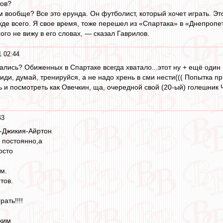
ов?
ем вообще? Все это ерунда. Он футболист, который хочет играть. 
е всего. Я свое время, тоже перешел из «Спартака» в «Днепропетр
хого не вижу в его словах, — сказал Гаврилов.
1 02:44
пались? Обиженных в Спартаке всегда хватало...этот ну + ещё один 
ди, думай, тренируйся, а не надо хрень в сми нести((( Попытка пр
ь и посмотреть как Овечкин, ща, очередной свой (20-ый) голешник 
43
Джикия-Айртон
 постоянно,а
осто
м.
тов.
рать!!!!
ким