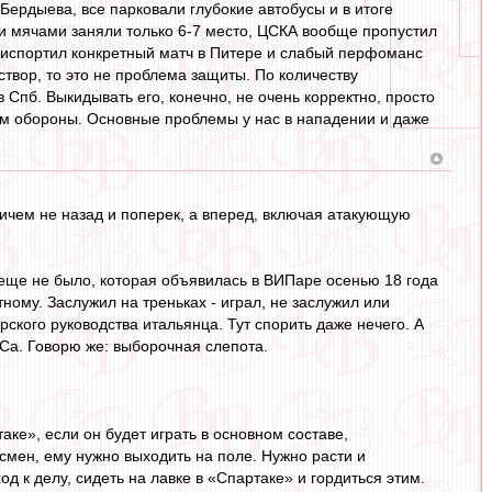
Бердыева, все парковали глубокие автобусы и в итоге
и мячами заняли только 6-7 место, ЦСКА вообще пропустил
м испортил конкретный матч в Питере и слабый перфоманс
створ, то это не проблема защиты. По количеству
Спб. Выкидывать его, конечно, не очень корректно, просто
вом обороны. Основные проблемы у нас в нападении и даже
причем не назад и поперек, а вперед, включая атакующую
 еще не было, которая объявилась в ВИПаре осенью 18 года
тному. Заслужил на треньках - играл, не заслужил или
рского руководства итальянца. Тут спорить даже нечего. А
МСа. Говорю же: выборочная слепота.
таке», если он будет играть в основном составе,
мен, ему нужно выходить на поле. Нужно расти и
д к делу, сидеть на лавке в «Спартаке» и гордиться этим.