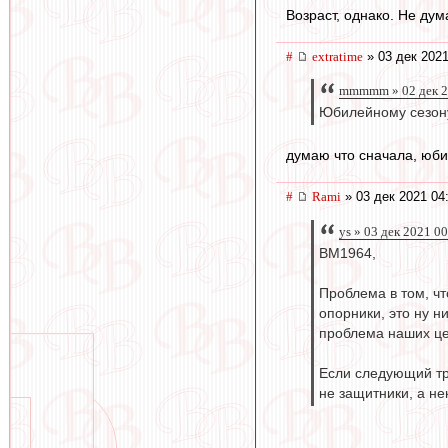
Возраст, однако. Не дум
#
extratime
» 03 дек 2021
mmmmm » 02 дек 2
Юбилейному сезону
думаю что сначала, юбил
#
Rami
» 03 дек 2021 04
ys » 03 дек 2021 0
BM1964,
Проблема в том, чт
опорники, это ну н
проблема наших цен
Если следующий тр
не защитники, а не