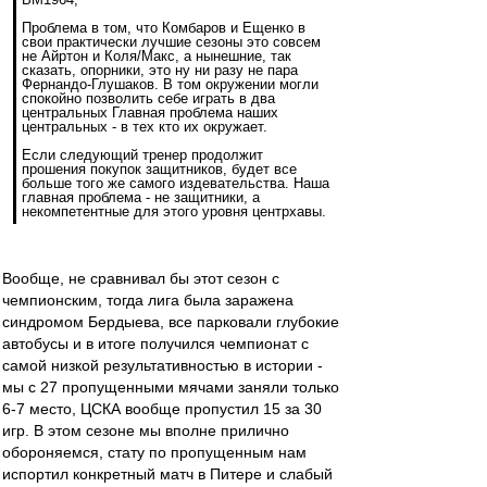
Проблема в том, что Комбаров и Ещенко в
свои практически лучшие сезоны это совсем
не Айртон и Коля/Макс, а нынешние, так
сказать, опорники, это ну ни разу не пара
Фернандо-Глушаков. В том окружении могли
спокойно позволить себе играть в два
центральных Главная проблема наших
центральных - в тех кто их окружает.
Если следующий тренер продолжит
прошения покупок защитников, будет все
больше того же самого издевательства. Наша
главная проблема - не защитники, а
некомпетентные для этого уровня центрхавы.
Вообще, не сравнивал бы этот сезон с
чемпионским, тогда лига была заражена
синдромом Бердыева, все парковали глубокие
автобусы и в итоге получился чемпионат с
самой низкой результативностью в истории -
мы с 27 пропущенными мячами заняли только
6-7 место, ЦСКА вообще пропустил 15 за 30
игр. В этом сезоне мы вполне прилично
обороняемся, стату по пропущенным нам
испортил конкретный матч в Питере и слабый