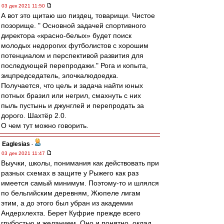
03 дек 2021 11:50
А вот это щитаю шо пиздец, товарищи. Чистое
позорище. " Основной задачей спортивного
директора «красно-белых» будет поиск
молодых недорогих футболистов с хорошим
потенциалом и перспективой развития для
последующей перепродажи." Рога и копыта,
зицпредседатель, элочкалюдоедка.
Получается, что цель и задача найти юных
потных бразил или негрил, смахнуть с них
пыль пустынь и джунглей и перепродать за
дорого. Шахтёр 2.0.
О чем тут можно говорить.
Eaglesias
-
03 дек 2021 11:47
Выучки, школы, понимания как действовать при
разных схемах в защите у Рыжего как раз
имеется самый минимум. Поэтому-то и шлялся
по бельгийским деревням, Жюпеле лигам
этим, а до этого был убран из академии
Андерхлехта. Берет Куфрие прежде всего
грубостью и желанием. Оно и понятно, оклад