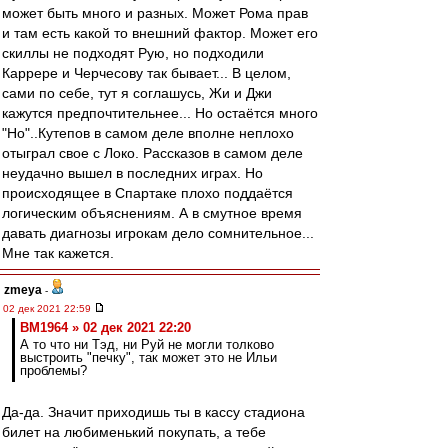
может быть много и разных. Может Рома прав
и там есть какой то внешний фактор. Может его
скиллы не подходят Рую, но подходили
Каррере и Черчесову так бывает... В целом,
сами по себе, тут я соглашусь, Жи и Джи
кажутся предпочтительнее... Но остаётся много
"Но"..Кутепов в самом деле вполне неплохо
отыграл свое с Локо. Рассказов в самом деле
неудачно вышел в последних играх. Но
происходящее в Спартаке плохо поддаётся
логическим объяснениям. А в смутное время
давать диагнозы игрокам дело сомнительное...
Мне так кажется.
zmeya
-
02 дек 2021 22:59
BM1964 » 02 дек 2021 22:20
А то что ни Тэд, ни Руй не могли толково
выстроить "печку", так может это не Ильи
проблемы?
Да-да. Значит приходишь ты в кассу стадиона
билет на любименький покупать, а тебе