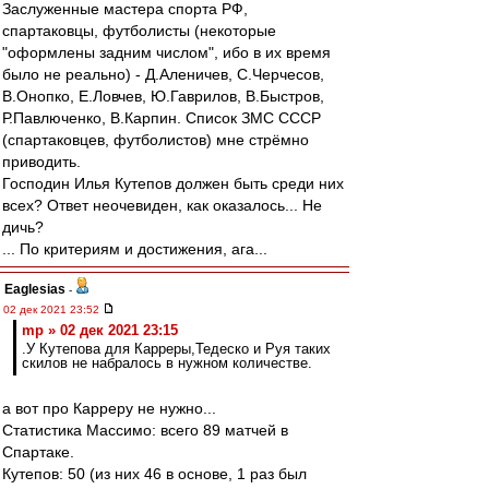
Заслуженные мастера спорта РФ,
спартаковцы, футболисты (некоторые
"оформлены задним числом", ибо в их время
было не реально) - Д.Аленичев, С.Черчесов,
В.Онопко, Е.Ловчев, Ю.Гаврилов, В.Быстров,
Р.Павлюченко, В.Карпин. Список ЗМС СССР
(спартаковцев, футболистов) мне стрёмно
приводить.
Господин Илья Кутепов должен быть среди них
всех? Ответ неочевиден, как оказалось... Не
дичь?
... По критериям и достижения, ага...
Eaglesias
-
02 дек 2021 23:52
mp » 02 дек 2021 23:15
.У Кутепова для Карреры,Тедеско и Руя таких
скилов не набралось в нужном количестве.
а вот про Карреру не нужно...
Статистика Массимо: всего 89 матчей в
Спартаке.
Кутепов: 50 (из них 46 в основе, 1 раз был