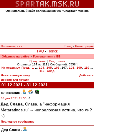
Официальный сайт болельщиков ФК "Спартак" Москва
Полная версия
Вход
•
Регистрация
FAQ
•
Поиск
Общение на сайте
Гостевая книга ВВ
»
Пред. тема
|
След. тема
Страница
107
из
112
[ Сообщений: 5558 ]
На страницу
Пред.
1
...
104
,
105
,
106
,
107
,
108
,
109
,
110
...
112
След.
Начать новую тему
Добавить
Версия для печати
01.12.2021 - 31.12.2021
словесник
-
03 дек 2021 11:55
Дед Слава
, Слава, а "информация
Metaratings.ru" -- непреложная истина, что ли?
:-)
Последнее сообщение
Дед Слава
-