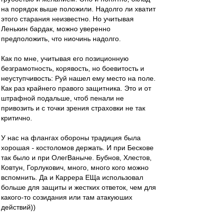
на порядок выше положили. Надолго ли хватит
этого старания неизвестно. Но учитывая
Ленькин бардак, можно уверенно
предположить, что ниочинь надолго.
Как по мне, учитывая его позиционную
безграмотность, корявость, но боевитость и
неуступчивость: Руй нашел ему место на поле.
Как раз крайнего правого защитника. Это и от
штрафной подальше, чтоб пенали не
привозить и с точки зрения страховки не так
критично.
У нас на флангах обороны традиция была
хорошая - костоломов держать. И при Бескове
так было и при ОлегВаныче. Бубнов, Хлестов,
Ковтун, Горлукович, много, много кого можно
вспомнить. Да и Каррера ЕЩа использовал
больше для защиты и жестких ответок, чем для
какого-то созидания или там атакуюших
действий))