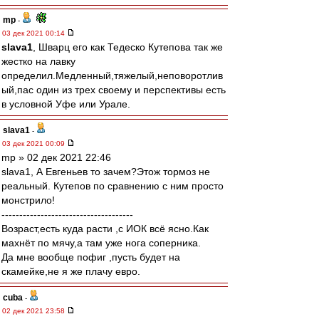
mp
-
03 дек 2021 00:14
slava1
, Шварц его как Тедеско Кутепова так же
жестко на лавку
определил.Медленный,тяжелый,неповоротлив
ый,пас один из трех своему и перспективы есть
в условной Уфе или Урале.
slava1
-
03 дек 2021 00:09
mp » 02 дек 2021 22:46
slava1, А Евгеньев то зачем?Этож тормоз не
реальный. Кутепов по сравнению с ним просто
монстрило!
-------------------------------------
Возраст,есть куда расти ,с ИОК всё ясно.Как
махнёт по мячу,а там уже нога соперника.
Да мне вообще пофиг ,пусть будет на
скамейке,не я же плачу евро.
cuba
-
02 дек 2021 23:58