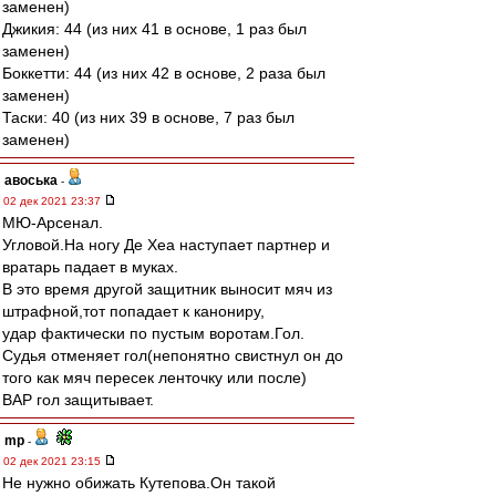
заменен)
Джикия: 44 (из них 41 в основе, 1 раз был
заменен)
Боккетти: 44 (из них 42 в основе, 2 раза был
заменен)
Таски: 40 (из них 39 в основе, 7 раз был
заменен)
авоська
-
02 дек 2021 23:37
МЮ-Арсенал.
Угловой.На ногу Де Хеа наступает партнер и
вратарь падает в муках.
В это время другой защитник выносит мяч из
штрафной,тот попадает к канониру,
удар фактически по пустым воротам.Гол.
Судья отменяет гол(непонятно свистнул он до
того как мяч пересек ленточку или после)
ВАР гол защитывает.
mp
-
02 дек 2021 23:15
Не нужно обижать Кутепова.Он такой