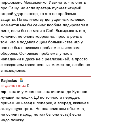
перфоманс Максименко. Извините, что опять
про Сашу, но если вратарь пускает каждый
второй удар в створ, то это не проблема
защиты. По количеству допущенных голевых
моментов мы бы сейчас вообще лидировали в
лиге, если бы не матч в Спб. Выкидывать его,
конечно, не очень корректно, просто речь о
том, что в подавляющем большинстве игр у
нас не было никаких проблем с качеством
обороны. Основные проблемы у нас в
нападении и даже не с реализацией, а просто
с созданием качественных моментов, особенно
в позиционке.
Eaglesias
-
03 дек 2021 03:44
mp
, кстати у меня есть статистика где Кутепов
лучший из наших ЦЗ по точности передач,
причем не назад и поперек, а вперед, включая
атакующую треть. Но она слишком объемна,
не осилит народ, но как бы она есть)) если
надо покажу.