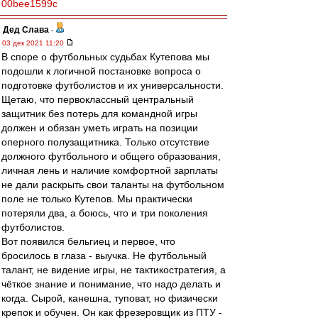
00bee1599c
Дед Слава
-
03 дек 2021 11:20
В споре о футбольных судьбах Кутепова мы
подошли к логичной постановке вопроса о
подготовке футболистов и их универсальности.
Щетаю, что первоклассный центральный
защитник без потерь для командной игры
должен и обязан уметь играть на позиции
оперного полузащитника. Только отсутствие
должного футбольного и общего образования,
личная лень и наличие комфортной зарплаты
не дали раскрыть свои таланты на футбольном
поле не только Кутепов. Мы практически
потеряли два, а боюсь, что и три поколения
футболистов.
Вот появился бельгиец и первое, что
бросилось в глаза - выучка. Не футбольный
талант, не видение игры, не тактикостратегия, а
чёткое знание и понимание, что надо делать и
когда. Сырой, канешна, туповат, но физически
крепок и обучен. Он как фрезеровщик из ПТУ -