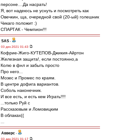
персоне....Да насрать!
Я, вот надеюсь не уснуть и посмотреть как
Овечкин, ща, очередной свой (20-ый) голешник
Чикаго положит :)
СПАРТАК - Чемпион!!!
SAS
-
03 дек 2021 01:43
Кофрие-Жиго-КУТЕПОВ-Джикия-Айртон
Железная защита!, если постоянно,а
Колю в фнл и забыть просто
Про него...
Мозес и Промес по краям.
В центре дофига вариантов.
Соболь наконечник.
И все есть, и есть кем Играть!!!!
...только Руй с
Рассказовым и Ломовицким
В облаках((
...
Авверс
-
03 дек 2021 01:17