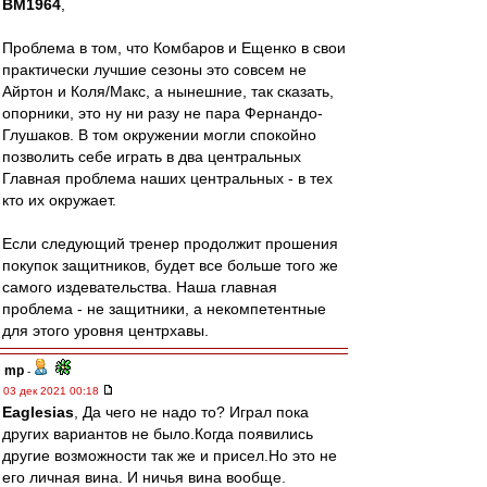
BM1964
,
Проблема в том, что Комбаров и Ещенко в свои
практически лучшие сезоны это совсем не
Айртон и Коля/Макс, а нынешние, так сказать,
опорники, это ну ни разу не пара Фернандо-
Глушаков. В том окружении могли спокойно
позволить себе играть в два центральных
Главная проблема наших центральных - в тех
кто их окружает.
Если следующий тренер продолжит прошения
покупок защитников, будет все больше того же
самого издевательства. Наша главная
проблема - не защитники, а некомпетентные
для этого уровня центрхавы.
mp
-
03 дек 2021 00:18
Eaglesias
, Да чего не надо то? Играл пока
других вариантов не было.Когда появились
другие возможности так же и присел.Но это не
его личная вина. И ничья вина вообще.