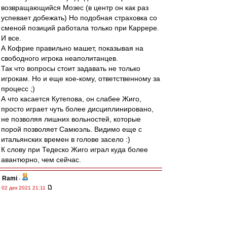
возвращающийся Мозес (в центр он как раз
успевает добежать) Но подобная страховка со
сменой позиций работала только при Каррере.
И все.
А Кофрие правильно машет, показывая на
свободного игрока неаполитанцев.
Так что вопросы стоит задавать не только
игрокам. Но и еще кое-кому, ответственному за
процесс ;)
А что касается Кутепова, он слабее Жиго,
просто играет чуть более дисциплинировано,
не позволяя лишних вольностей, которые
порой позволяет Самюэль. Видимо еще с
итальянских времен в голове засело :)
К слову при Тедеско Жиго играл куда более
авантюрно, чем сейчас.
Rami
-
02 дек 2021 21:11
Директор академии «Динамо»: «Мы перестали
брать лошадей и берем футболистов:
креативных, техничных»