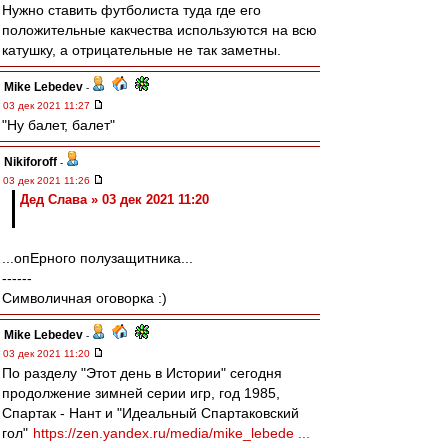
Нужно ставить футболиста туда где его
положительные какчества используются на всю
катушку, а отрицательные не так заметны.
Mike Lebedev
-
03 дек 2021 11:27
"Ну балет, балет"
Nikiforoff
-
03 дек 2021 11:26
Дед Слава » 03 дек 2021 11:20
...опЕрного полузащитника...
------
Символичная оговорка :)
Mike Lebedev
-
03 дек 2021 11:20
По разделу "Этот день в Истории" сегодня
продолжение зимней серии игр, год 1985,
Спартак - Нант и "Идеальный Спартаковский
гол"
https://zen.yandex.ru/media/mike_lebede ...