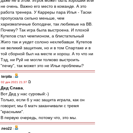
даже не в этом. Игрок может быть хороший или
не очень. Важно его место в команде. А это
работа тренера. У Карреры пара Илья - Таски
пропускала сильно меньше, чем
харизматичные боподачи, так любимые на ВВ.
Почему? Так игра была выстроена. И плохой
Кутепов стал чемпионом, а блистаткльный
Жиго так и уедет солоно нехлебавши. Кутепов
не великий защитник, но и в том Спартаке и в
той сборной был на месте и хорош. А то что ни
Тэд, ни Руй не могли толково выстроить
"печку", так может это не Ильи проблемы?
terpila
-
02 дек 2021 21:37
Дед Слава
,
Вот Дед у нас суровый:-)
Только, если б у нас защита играла, как он
говорит, мы б матч заканчивали с тремя
"красными".
В первую очередь, потому что, это мы.
лео22
-