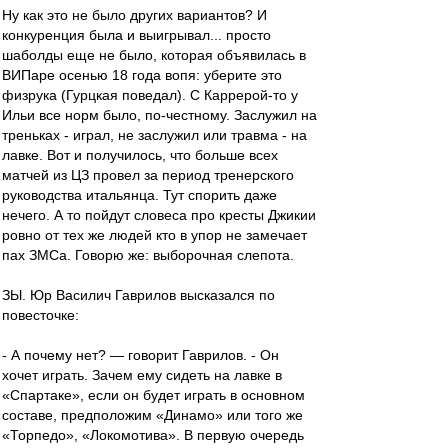
Ну как это не было других вариантов? И
конкуренция была и выигрывал... просто
шаболды еще не было, которая объявилась в
ВИПаре осенью 18 года вопя: уберите это
физрука (Гурцкая поведал). С Каррерой-то у
Ильи все норм было, по-честному. Заслужил на
треньках - играл, не заслужил или травма - на
лавке. Вот и получилось, что больше всех
матчей из ЦЗ провел за период тренерского
руководства итальянца. Тут спорить даже
нечего. А то пойдут словеса про кресты Джикии
ровно от тех же людей кто в упор не замечает
пах ЗМСа. Говорю же: выборочная слепота.
ЗЫ. Юр Василич Гаврилов высказался по
повесточке:
- А почему нет? — говорит Гаврилов. - Он
хочет играть. Зачем ему сидеть на лавке в
«Спартаке», если он будет играть в основном
составе, предположим «Динамо» или того же
«Торпедо», «Локомотива». В первую очередь