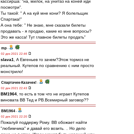
кассирша: "на, милок, на унитаз на коней иди
посмотри".
Ты такой: " А на куй мне кони? Я болельщик
Спартака!"
А она тебе: " Не знаю, мне сказали билеты
продавать - я продаю, какие ко мне вопросы?
Это же касса! Тут главное билеты продать"
mp
-
02 дек 2021 22:46
slava1
, А Евгеньев то зачем?Этож тормоз не
реальный. Кутепов по сравнению с ним просто
монстрило!
Спартачек-Казачек!
-
02 дек 2021 22:43
BM1964
, то есть в том что не играет Кутепов
виновата ВВ Тед и РВ.Всемирный заговор??
BM1964
-
02 дек 2021 22:20
Пожалуй поддержу Рому. ВВ обожает найти
"любимчика" и давай его возить. .. Но дело