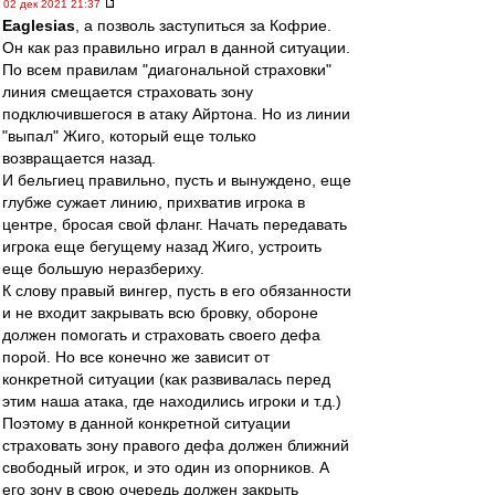
02 дек 2021 21:37
Eaglesias
, а позволь заступиться за Кофрие.
Он как раз правильно играл в данной ситуации.
По всем правилам "диагональной страховки"
линия смещается страховать зону
подключившегося в атаку Айртона. Но из линии
"выпал" Жиго, который еще только
возвращается назад.
И бельгиец правильно, пусть и вынуждено, еще
глубже сужает линию, прихватив игрока в
центре, бросая свой фланг. Начать передавать
игрока еще бегущему назад Жиго, устроить
еще большую неразбериху.
К слову правый вингер, пусть в его обязанности
и не входит закрывать всю бровку, обороне
должен помогать и страховать своего дефа
порой. Но все конечно же зависит от
конкретной ситуации (как развивалась перед
этим наша атака, где находились игроки и т.д.)
Поэтому в данной конкретной ситуации
страховать зону правого дефа должен ближний
свободный игрок, и это один из опорников. А
его зону в свою очередь должен закрыть