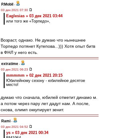
P.Mobil
-
03 дек 2021 07:30
Eaglesias » 03 дек 2021 03:44
или того же «Торпедо»,
Возраст, однако. Не думаю что нынешнее
Торпедо потянет Кутепова...))) Хотя опыт битв
в ФНЛ у него есть.
extratime
-
03 дек 2021 06:23
mmmmm » 02 дек 2021 20:15
Юбилейному сезону - юбилейное десятое
место!
думаю что сначала, юбилей отметит динамо м.
а потом через пару лет дадут нам. А после,
снова, олимп оккупирует зенит.
Rami
-
03 дек 2021 04:52
ys » 03 дек 2021 00:34
BM1964,