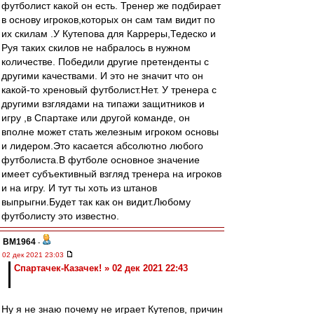
футболист какой он есть. Тренер же подбирает
в основу игроков,которых он сам там видит по
их скилам .У Кутепова для Карреры,Тедеско и
Руя таких скилов не набралось в нужном
количестве. Победили другие претенденты с
другими качествами. И это не значит что он
какой-то хреновый футболист.Нет. У тренера с
другими взглядами на типажи защитников и
игру ,в Спартаке или другой команде, он
вполне может стать железным игроком основы
и лидером.Это касается абсолютно любого
футболиста.В футболе основное значение
имеет субъективный взгляд тренера на игроков
и на игру. И тут ты хоть из штанов
выпрыгни.Будет так как он видит.Любому
футболисту это известно.
BM1964
-
02 дек 2021 23:03
Спартачек-Казачек! » 02 дек 2021 22:43
Ну я не знаю почему не играет Кутепов, причин