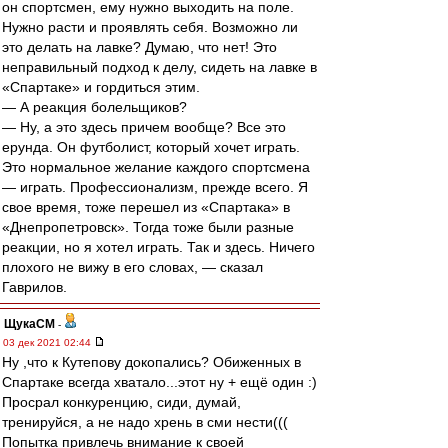
он спортсмен, ему нужно выходить на поле.
Нужно расти и проявлять себя. Возможно ли
это делать на лавке? Думаю, что нет! Это
неправильный подход к делу, сидеть на лавке в
«Спартаке» и гордиться этим.
— А реакция болельщиков?
— Ну, а это здесь причем вообще? Все это
ерунда. Он футболист, который хочет играть.
Это нормальное желание каждого спортсмена
— играть. Профессионализм, прежде всего. Я
свое время, тоже перешел из «Спартака» в
«Днепропетровск». Тогда тоже были разные
реакции, но я хотел играть. Так и здесь. Ничего
плохого не вижу в его словах, — сказал
Гаврилов.
ЩукаСМ
-
03 дек 2021 02:44
Ну ,что к Кутепову докопались? Обиженных в
Спартаке всегда хватало...этот ну + ещё один :)
Просрал конкуренцию, сиди, думай,
тренируйся, а не надо хрень в сми нести(((
Попытка привлечь внимание к своей