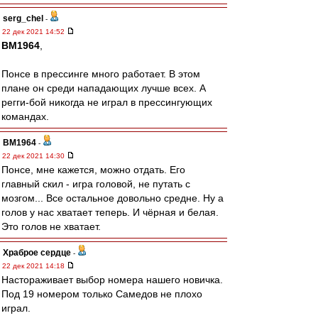
serg_chel
-
22 дек 2021 14:52
BM1964
,
Понсе в прессинге много работает. В этом
плане он среди нападающих лучше всех. А
регги-бой никогда не играл в прессингующих
командах.
BM1964
-
22 дек 2021 14:30
Понсе, мне кажется, можно отдать. Его
главный скил - игра головой, не путать с
мозгом... Все остальное довольно средне. Ну а
голов у нас хватает теперь. И чёрная и белая.
Это голов не хватает.
Храброе сердце
-
22 дек 2021 14:18
Настораживает выбор номера нашего новичка.
Под 19 номером только Самедов не плохо
играл.