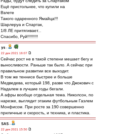
Рады, будут следить за Спартаком
Ещё пристольнее, что купили на
Взлете
Такого одаренного Ямайца!!!
Шарлеруа и Спартак,
1/8 ЛЕ притягивает...
Спасибо, Руй!!!!!!!!!
ys
-
22 дек 2021 16:07
Сейчас рост не в такой степени мешает бегу и
выносливости. Раньше так было. А сейчас при
правильном развитии все выходит.
В том же теннисе быстрее и больше
Медведева, который 198, разве что Джокович с
Надалем в лучшие годы бегали.
А афры вообще отдельная тема. Николсон, по
нарезке, выглядит этаким футбольным Гаэлем
Монфисом. При росте за 190 совершенно
приличные и скорость, и техника, и пластика.
SAS
-
22 дек 2021 15:50