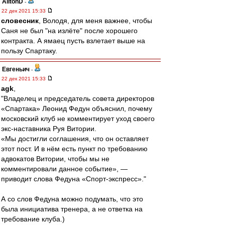
AiltonD
-
22 дек 2021 15:33
словесник
, Володя, для меня важнее, чтобы
Саня не был "на излёте" после хорошего
контракта. А ямаец пусть взлетает выше на
пользу Спартаку.
Евгеньич
-
22 дек 2021 15:33
agk
,
"Владелец и председатель совета директоров
«Спартака» Леонид Федун объяснил, почему
московский клуб не комментирует уход своего
экс-наставника Руя Витории.
«Мы достигли соглашения, что он оставляет
этот пост. И в нём есть пункт по требованию
адвокатов Витории, чтобы мы не
комментировали данное событие», —
приводит слова Федуна «Спорт-экспресс»."
А со слов Федуна можно подумать, что это
была инициатива тренера, а не ответка на
требование клуба.)