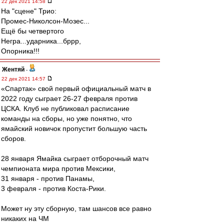
22 дек 2021 14:58
На "сцене" Трио:
Промес-Николсон-Мозес...
Ещё бы четвертого
Негра...ударника...бррр,
Опорника!!!
Жентяй
-
22 дек 2021 14:57
«Спартак» свой первый официальный матч в
2022 году сыграет 26-27 февраля против
ЦСКА. Клуб не публиковал расписание
команды на сборы, но уже понятно, что
ямайский новичок пропустит большую часть
сборов.
28 января Ямайка сыграет отборочный матч
чемпионата мира против Мексики,
31 января - против Панамы,
3 февраля - против Коста-Рики.
Может ну эту сборную, там шансов все равно
никаких на ЧМ