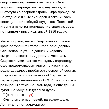
спортивных игр нашего института. Он и
устроил товарищескую встречу команды
института со сборной страны. Игра проходила
на стадионе Юных пионеров и закончилась
сенсационной победой студентов. После той
игры я и получил приглашение спартаковцев,
но пришел к ним лишь зимой 1936 года».
Что в сборной, что в «Спартаке» на правом
краю полузащиты тогда играл легендарный
Станислав Леута – в давней и хорошо
сыгранной связке с Андреем и Николаем
Старостиными, так что молодому саратовцу,
еще продолжавшему учиться в институте,
редко удавалось пробиться в основной состав.
Егоров сыграл один матч за «Спартак» в
первых двух чемпионатах СССР (они оба были
разыграны в течение 1936 года) и еще три на
Кубок, но чаще выступал за дубль.
..." (полностью -
тут
).
...Очень много про хоккей, на самом деле.
Лонгрид на понаслаждаться.