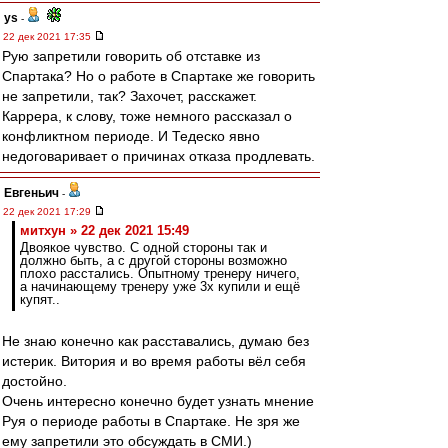
ys
-
22 дек 2021 17:35
Рую запретили говорить об отставке из
Спартака? Но о работе в Спартаке же говорить
не запретили, так? Захочет, расскажет.
Каррера, к слову, тоже немного рассказал о
конфликтном периоде. И Тедеско явно
недоговаривает о причинах отказа продлевать.
Евгеньич
-
22 дек 2021 17:29
митхун » 22 дек 2021 15:49
Двоякое чувство. С одной стороны так и
должно быть, а с другой стороны возможно
плохо расстались. Опытному тренеру ничего,
а начинающему тренеру уже 3х купили и ещё
купят..
Не знаю конечно как расставались, думаю без
истерик. Витория и во время работы вёл себя
достойно.
Очень интересно конечно будет узнать мнение
Руя о периоде работы в Спартаке. Не зря же
ему запретили это обсуждать в СМИ.)