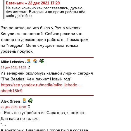
Евгеньич » 22 дек 2021 17:29
Не знаю конечно как расставались, думаю
без истерик. Витория и во время работы вёл
себя достойно.
Это понятно, но что было у Руя в мыслях.
Кинули его по полной. Сейчас решили что
тренер не должен один работать. Посмотрим
на "тендем". Меня смущает пока только
уровень покупок.
Mike Lebedev
-
22 дек 2021 18:21
Из вечерней околомузыкальной лирики сегодня
"The Beatles. Чем пахнет Новый год"
https://zen.yandex.ru/media/mike_lebede ...
abdeb15fc9
Alex Green
-
22 дек 2021 18:06
...Есть же тут ребята из Саратова, я помню.
Для вас и не только:
"…
А во-вторых, Владимир Егоров был в составе