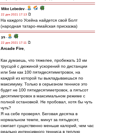
Mike Lebedev
-
22 дек 2021 17:13
На каждого Усейна найдется свой Болт
(народная татаро-ямайская присказка)
ys
-
22 дек 2021 17:11
Arcade Fire
,
Как думаешь, что тяжелее, пробежать 10 км
трусцой с дюжиной ускорений по дистанции
или 5км как 100 пятидесятиметровок, на
каждой из которой ты выкладываешься по
максимуму. Только в серьезном теннисе это
будет не 100 пятидесятиметровок, а пятьсот
десятиметровок в максимальном режиме с
полной остановкой. Не пробовал, хотя бы чуть
чуть?
Я на себе проверял. Беговая десятка в
нормальном темпе, минут за пятьдесят,
сжигает существенно меньше калорий, чем час
реально интенсивного тенниса в теплую