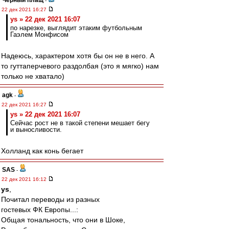
Черный плащ
-
22 дек 2021 16:27
ys » 22 дек 2021 16:07
по нарезке, выглядит этаким футбольным
Гаэлем Монфисом
Надеюсь, характером хотя бы он не в него. А
то гуттаперчевого раздолбая (это я мягко) нам
только не хватало)
agk
-
22 дек 2021 16:27
ys » 22 дек 2021 16:07
Сейчас рост не в такой степени мешает бегу
и выносливости.
Холланд как конь бегает
SAS
-
22 дек 2021 16:12
ys
,
Почитал переводы из разных
гостевых ФК Европы...:
Общая тональность, что они в Шоке,