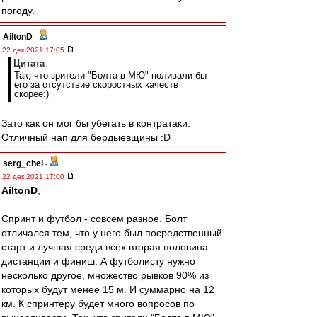
погоду.
AiltonD
-
22 дек 2021 17:05
Цитата
Так, что зрители "Болта в МЮ" поливали бы
его за отсутствие скоростных качеств
скорее:)
Зато как он мог бы убегать в контратаки.
Отличный нап для бердыевщины :D
serg_chel
-
22 дек 2021 17:00
AiltonD
,
Спринт и футбол - совсем разное. Болт
отличался тем, что у него был посредственный
старт и лучшая среди всех вторая половина
дистанции и финиш. А футболисту нужно
несколько другое, множество рывков 90% из
которых будут менее 15 м. И суммарно на 12
км. К спринтеру будет много вопросов по