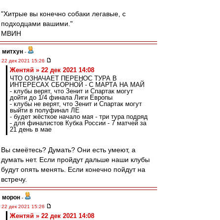
"Хитрые вы конечно собаки легавые, с
подходцами вашими."
МВИН
митхун
-
22 дек 2021 15:26
Жентяй » 22 дек 2021 14:08
ЧТО ОЗНАЧАЕТ ПЕРЕНОС ТУРА В
ИНТЕРЕСАХ СБОРНОЙ - С МАРТА НА МАЙ
- клубы верят, что Зенит и Спартак могут
дойти до 1/4 финала Лиги Европы
- клубы не верят, что Зенит и Спартак могут
выйти в полуфинал ЛЕ
- будет жёсткое начало мая - три тура подряд
- для финалистов Кубка России - 7 матчей за
21 день в мае
Вы смеётесь? Думать? Они есть умеют, а
думать нет. Если пройдут дальше наши клубы
будут опять менять. Если конечно пойдут на
встречу.
морон
-
22 дек 2021 15:26
Жентяй » 22 дек 2021 14:08