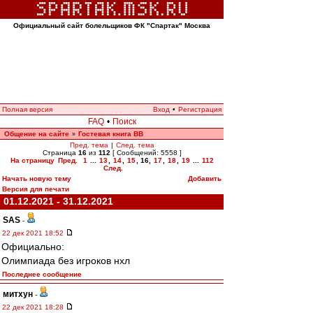
Официальный сайт болельщиков ФК "Спартак" Москва
Полная версия
Вход
•
Регистрация
FAQ
•
Поиск
Общение на сайте
Гостевая книга ВВ
»
Пред. тема
|
След. тема
Страница
16
из
112
[ Сообщений: 5558 ]
На страницу
Пред.
1
...
13
,
14
,
15
,
16
,
17
,
18
,
19
...
112
След.
Начать новую тему
Добавить
Версия для печати
01.12.2021 - 31.12.2021
SAS
-
22 дек 2021 18:52
Официально:
Олимпиада без игроков нхл
Последнее сообщение
митхун
-
22 дек 2021 18:28