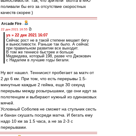
выносливости. Так, что зрители "Болта в МЮ"
поливали бы его за отсутствие скоростных
качеств скорее:)
Arcade Fire
-
22 дек 2021 16:55
ys » 22 дек 2021 16:07
Сейчас рост не в такой степени мешает бегу
и выносливости. Раньше так было. А сейчас
при правильном развитии все выходит.
В том же теннисе быстрее и больше
Медведева, который 198, разве что Джокович
с Надалем в лучшие годы бегали.
Ну вот нашел. Теннисист пробегает за матч от
2 до 6 км. При том, что есть перерывы 1.5-
минутные каждые 2 гейма, еще 30 секунд
перерывы между розыгрышами, где они идут за
полотенцем и выбирают нужный из одинаковых
мячей.
Условный Соболев не сможет на стульчик сесть
и банан скушать посреди матча. И бегать ему
надо 10 км за 1.5 часа, а не за 2-3 с
перерывами.