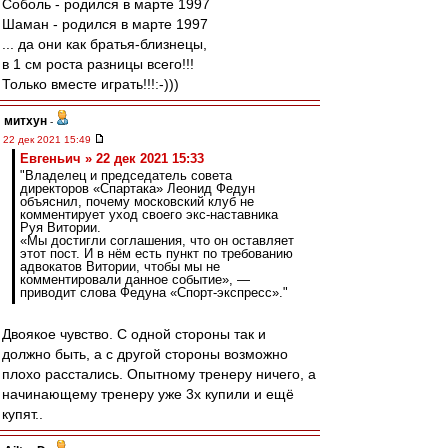
Соболь - родился в марте 1997
Шаман - родился в марте 1997
... да они как братья-близнецы,
в 1 см роста разницы всего!!!
Только вместе играть!!!:-)))
митхун
-
22 дек 2021 15:49
Евгеньич » 22 дек 2021 15:33
"Владелец и председатель совета
директоров «Спартака» Леонид Федун
объяснил, почему московский клуб не
комментирует уход своего экс-наставника
Руя Витории.
«Мы достигли соглашения, что он оставляет
этот пост. И в нём есть пункт по требованию
адвокатов Витории, чтобы мы не
комментировали данное событие», —
приводит слова Федуна «Спорт-экспресс»."
Двоякое чувство. С одной стороны так и
должно быть, а с другой стороны возможно
плохо расстались. Опытному тренеру ничего, а
начинающему тренеру уже 3х купили и ещё
купят..