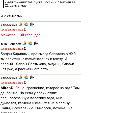
- для финалистов Кубка России - 7 матчей за
21 день в мае
И 2 стыковых
словесник
-
22 дек 2021 15:24
Межсезонный календарь
.
Mike Lebedev
-
22 дек 2021 15:22
Богдан Кириллыч, про выезд Спартака в НХЛ
ты прочтешь в комментариях к тексту. И
первый - Славы Салтыкова, видишь, Славки
нет уже, а рассказы его есть...
словесник
-
22 дек 2021 15:16
AiltonD
, Лёша, сравнение, которое за год? Там
да, близко. Но если у обоих отнять
прошлосезонную половину года, мне
думается, картина изменится не в пользу
Саши, к сожалению. Николсон, похоже, "на