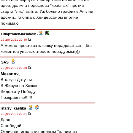
идее, должна подоснова "красных" против
старта "лис" выйти. Уж больно график в Англии
адский.. Клоппа с Хендерсоном вполне
понимаю
Спартачек-Казачек!
-
22 дек 2021 22:40
А можно просто за клюшку порадоваться ...без
коментов унылых .просто порадуемся)))
SAS
-
22 дек 2021 22:38
Mazanov
,
В такую Дату ты
В Живую на Хоккее
Видел эту Победу,
Поздравляю!!!!!!
starry_kashka
-
22 дек 2021 22:31
Дааа!
С победой!
Отличная игра с очередным "одним из