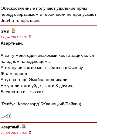
Обескровленные получают удаление прям
перед овертаймом и героически не пропускают
3на4 и теперь шанс
SAS
-
22 дек 2021 21:38
Азартный
,
А вот у меня один знакомый как то зациклился
на одном нападающем...
А тот ну ни как не мог выбиться в Основу ..
Жалко просто...
А тут вот ещё Ямайца подписали ..
Не ужели так и уйдет, как и 8 других,
Бесплатно и ...эхххх (
"Рекбус. Кроссворд"(Жванецкий/Райкин)
...-:)))
Азартный
-
22 дек 2021 21:38