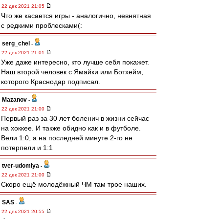
22 дек 2021 21:05
Что же касается игры - аналогично, невнятная
с редкими проблесками(:
serg_chel
-
22 дек 2021 21:01
Уже даже интересно, кто лучше себя покажет.
Наш второй человек с Ямайки или Ботхейм,
которого Краснодар подписал.
Mazanov
-
22 дек 2021 21:00
Первый раз за 30 лет боленич в жизни сейчас
на хоккее. И также обидно как и в футболе.
Вели 1:0, а на последней минуте 2-го не
потерпели и 1:1
tver-udomlya
-
22 дек 2021 21:00
Скоро ещё молодёжный ЧМ там трое наших.
SAS
-
22 дек 2021 20:55