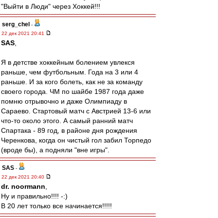
"Выйти в Люди" через Хоккей!!!
serg_chel
-
22 дек 2021 20:41
SAS
,
Я в детстве хоккейным болением увлекся
раньше, чем футбольным. Года на 3 или 4
раньше. И за кого болеть, как не за команду
своего города. ЧМ по шайбе 1987 года даже
помню отрывочно и даже Олимпиаду в
Сараево. Стартовый матч с Австрией 13-6 или
что-то около этого. А самый ранний матч
Спартака - 89 год, в районе дня рождения
Черенкова, когда он чистый гол забил Торпедо
(вроде бы), а подняли "вне игры".
SAS
-
22 дек 2021 20:40
dr. noormann
,
Ну и правильно!!!! -:)
В 20 лет только все начинается!!!!!