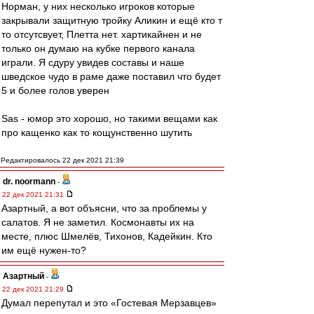
Норман, у них несколько игроков которые
закрывали защитную тройку Аликин и ещё кто т
то отсутсвует, Плетта нет. хартикайнен и не
только он думаю на кубке первого канала
играли. Я сдуру увидев составы и наше
шведское чудо в раме даже поставил что будет
5 и более голов уверен
Sas - юмор это хорошо, но такими вещами как
про кащенко как то кощунственно шутить
Редактировалось 22 дек 2021 21:39
dr. noormann
-
22 дек 2021 21:31
Азартный, а вот объясни, что за проблемы у
салатов. Я не заметил. Космонавты их на
месте, плюс Шмелёв, Тихонов, Кадейкин. Кто
им ещё нужен-то?
Азартный
-
22 дек 2021 21:29
Думал перепутал и это «Гостевая Мерзавцев»