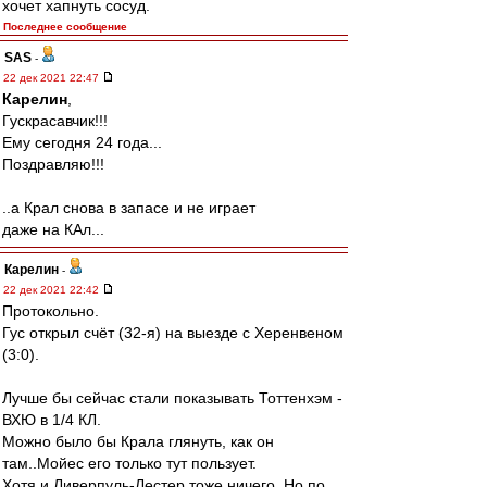
хочет хапнуть сосуд.
Последнее сообщение
SAS
-
22 дек 2021 22:47
Карелин
,
Гускрасавчик!!!
Ему сегодня 24 года...
Поздравляю!!!
..а Крал снова в запасе и не играет
даже на КАл...
Карелин
-
22 дек 2021 22:42
Протокольно.
Гус открыл счёт (32-я) на выезде с Херенвеном
(3:0).
Лучше бы сейчас стали показывать Тоттенхэм -
ВХЮ в 1/4 КЛ.
Можно было бы Крала глянуть, как он
там..Мойес его только тут пользует.
Хотя и Ливерпуль-Лестер тоже ничего. Но по