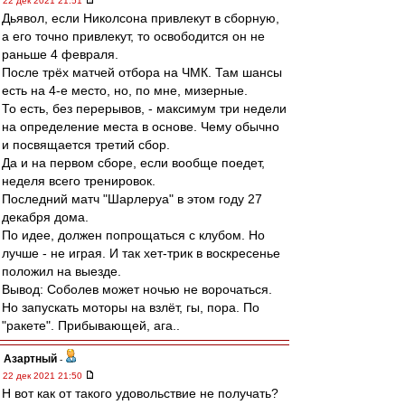
22 дек 2021 21:51
Дьявол, если Николсона привлекут в сборную,
а его точно привлекут, то освободится он не
раньше 4 февраля.
После трёх матчей отбора на ЧМК. Там шансы
есть на 4-е место, но, по мне, мизерные.
То есть, без перерывов, - максимум три недели
на определение места в основе. Чему обычно
и посвящается третий сбор.
Да и на первом сборе, если вообще поедет,
неделя всего тренировок.
Последний матч "Шарлеруа" в этом году 27
декабря дома.
По идее, должен попрощаться с клубом. Но
лучше - не играя. И так хет-трик в воскресенье
положил на выезде.
Вывод: Соболев может ночью не ворочаться.
Но запускать моторы на взлёт, гы, пора. По
"ракете". Прибывающей, ага..
Азартный
-
22 дек 2021 21:50
Н вот как от такого удовольствие не получать?