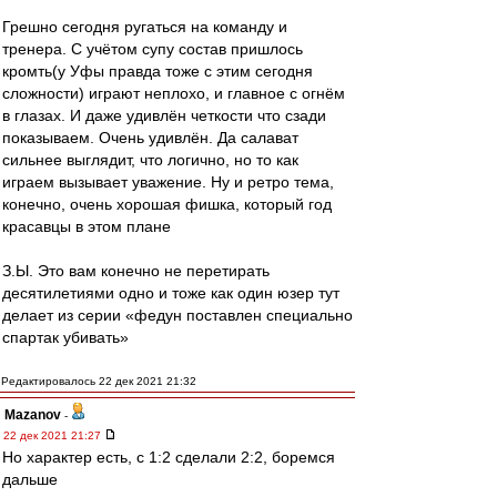
Грешно сегодня ругаться на команду и
тренера. С учётом супу состав пришлось
кромть(у Уфы правда тоже с этим сегодня
сложности) играют неплохо, и главное с огнём
в глазах. И даже удивлён четкости что сзади
показываем. Очень удивлён. Да салават
сильнее выглядит, что логично, но то как
играем вызывает уважение. Ну и ретро тема,
конечно, очень хорошая фишка, который год
красавцы в этом плане
З.Ы. Это вам конечно не перетирать
десятилетиями одно и тоже как один юзер тут
делает из серии «федун поставлен специально
спартак убивать»
Редактировалось 22 дек 2021 21:32
Mazanov
-
22 дек 2021 21:27
Но характер есть, с 1:2 сделали 2:2, боремся
дальше