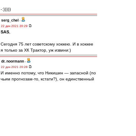
-:)))))
serg_chel
-
22 дек 2021 20:29
SAS
,
Сегодня 75 лет советскому хоккею. И в хоккее
я только за ХК Трактор, уж извини:)
dr. noormann
-
22 дек 2021 20:28
И именно потому, что Никишин — запасной (по
чьим прогнозам-то, кстати?), он единственный
сыграл без замен на «репетиции».
Эксперименты с молодёжным составом вместо
основного кончились, на домашнем этапе
евротура сыграли те, кто и ожидается на
Олимпиаде. Никишин — основной.
А так… может, подстегнёт новость наших ребят.
Цыплакова или Хохлачёва, например...
Мечтать не вредно, совершенно верно :)