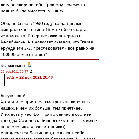
лигу расширяли, ибо Трактору почему-то
нельзя было вылететь в 1 лигу.
Обидно было в 1990 году, когда Динамо
выиграло что-то типа 15 матчей со старта
чемпионата. И первые очки потеряло в
Челябинске. А в новостях сказали, что "какая
ерунда эти 2-2, преследователи все равно на
100500 очков отстают".
dr. noormann
-
22 дек 2021 20:47
SAS » 22 дек 2021 20:40
Бэзусловно!
Хотя и мне приятнее смотреть на коренных
наших, и чем их больше, тем приятнее.
И их есть у нас. Вот прямо сейчас в составе
трое, да Соколов с Вишневским ещё — каждый
по «половинке» воспитанника))
А подлечится Локтионов, а отвоюет себе