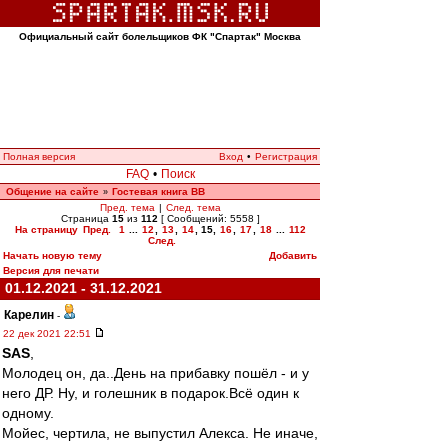
Официальный сайт болельщиков ФК "Спартак" Москва
Полная версия
Вход
•
Регистрация
FAQ
•
Поиск
Общение на сайте
Гостевая книга ВВ
»
Пред. тема
|
След. тема
Страница
15
из
112
[ Сообщений: 5558 ]
На страницу
Пред.
1
...
12
,
13
,
14
,
15
,
16
,
17
,
18
...
112
След.
Начать новую тему
Добавить
Версия для печати
01.12.2021 - 31.12.2021
Карелин
-
22 дек 2021 22:51
SAS
,
Молодец он, да..День на прибавку пошёл - и у
него ДР. Ну, и голешник в подарок.Всё один к
одному.
Мойес, чертила, не выпустил Алекса. Не иначе,