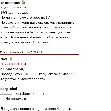
dr. noormann
-
22 дек 2021 20:37
SAS
, да, правда.
Но лично я ему это простил! :)
Не захотели кони дать орловскому парнишке
шанс в большом хоккее (пусть там не только
игровые причины были, но и медицинские
ещё). А мы дали. Я вижу, что Саша очень
благодарен за это «Спартаку».
Редактировалось 22 дек 2021 20:41
SAS
-
22 дек 2021 20:33
dr. noormann
,
Правда, что Никишин школуцсказакончил???...
Тогда точно может попасть...?!
serg_chel
,
аааааа...Как Жентяй!!!!!!:-)
.... Не понимаю...
Я тогда за женщин в водном поло Киришских!!!!