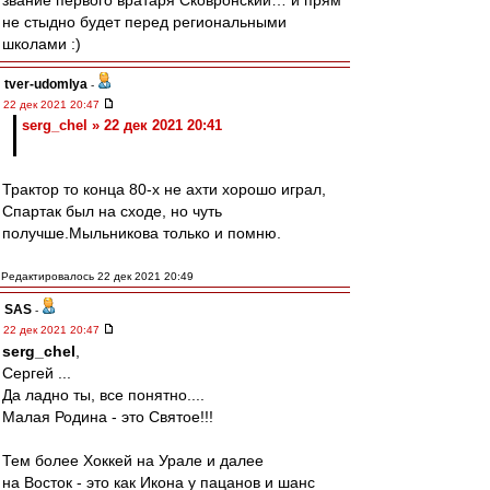
звание первого вратаря Сковронский… и прям
не стыдно будет перед региональными
школами :)
tver-udomlya
-
22 дек 2021 20:47
serg_chel » 22 дек 2021 20:41
Трактор то конца 80-х не ахти хорошо играл,
Спартак был на сходе, но чуть
получше.Мыльникова только и помню.
Редактировалось 22 дек 2021 20:49
SAS
-
22 дек 2021 20:47
serg_chel
,
Сергей ...
Да ладно ты, все понятно....
Малая Родина - это Святое!!!
Тем более Хоккей на Урале и далее
на Восток - это как Икона у пацанов и шанс