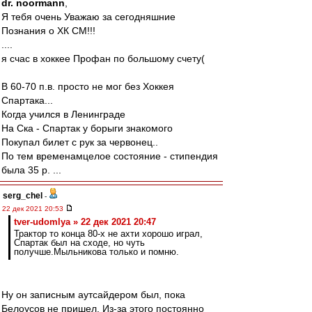
dr. noormann
,
Я тебя очень Уважаю за сегодняшние
Познания о ХК СМ!!!
....
я счас в хоккее Профан по большому счету(
В 60-70 п.в. просто не мог без Хоккея
Спартака...
Когда учился в Ленинграде
На Ска - Спартак у борыги знакомого
Покупал билет с рук за червонец..
По тем временамцелое состояние - стипендия
была 35 р. ...
serg_chel
-
22 дек 2021 20:53
tver-udomlya » 22 дек 2021 20:47
Трактор то конца 80-х не ахти хорошо играл,
Спартак был на сходе, но чуть
получше.Мыльникова только и помню.
Ну он записным аутсайдером был, пока
Белоусов не пришел. Из-за этого постоянно