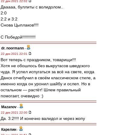
22 дек 2021 22:02
Дааааа, буллиты с волидолом..
2:0
2:2 и 3:2
Снова Цыплаков!!!!
С Победой!!!!!!!!!!!
dr. noormann
-
22 дек 2021 22:01
Вот теперь с праздником, товарищи!!!
Хотя не обошлось без выкрутасов шведского
чуда. Я успел испугаться за всё на свете, когда
Данск отчебучил в своём классическом стиле, а
именно когда он уронил шайбу и ослеп. Но в
остальном — растёт! Шлем правильный
помогает, очевидно :)
Mazanov
-
22 дек 2021 22:00
Да. 3:2!!!! И конечно валидол и через жопу
Карелин
-