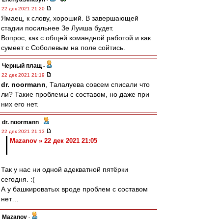
22 дек 2021 21:20
Ямаец, к слову, хороший. В завершающей
стадии посильнее Зе Луиша будет.
Вопрос, как с общей командной работой и как
сумеет с Соболевым на поле сойтись.
Черный плащ
-
22 дек 2021 21:19
dr. noormann
, Талалуева совсем списали что
ли? Такие проблемы с составом, но даже при
них его нет.
dr. noormann
-
22 дек 2021 21:13
Mazanov » 22 дек 2021 21:05
Так у нас ни одной адекватной пятёрки
сегодня. :(
А у башкироватых вроде проблем с составом
нет…
Mazanov
-