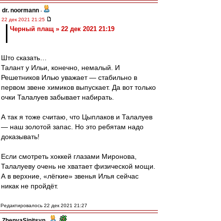
dr. noormann
-
22 дек 2021 21:25
Черный плащ » 22 дек 2021 21:19
Што сказать…
Талант у Ильи, конечно, немалый. И
Решетников Илью уважает — стабильно в
первом звене химиков выпускает. Да вот только
очки Талалуев забывает набирать.
А так я тоже считаю, что Цыплаков и Талалуев
— наш золотой запас. Но это ребятам надо
доказывать!
Если смотреть хоккей глазами Миронова,
Талалуеву очень не хватает физической мощи.
А в верхние, «лёгкие» звенья Илья сейчас
никак не пройдёт.
Редактировалось 22 дек 2021 21:27
ZhenyaSinitsyn
-