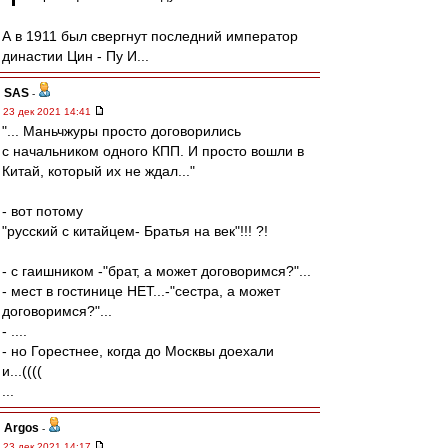
А в 1911 был свергнут последний император
династии Цин - Пу И...
SAS
-
23 дек 2021 14:41
"... Маньчжуры просто договорились
с начальником одного КПП. И просто вошли в
Китай, который их не ждал..."
- вот потому
"русский с китайцем- Братья на век"!!! ?!
- с гаишником -"брат, а может договоримся?"...
- мест в гостинице НЕТ...-"сестра, а может
договоримся?"...
- ....
- но Горестнее, когда до Москвы доехали
и...((((
...
Argos
-
23 дек 2021 14:17