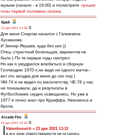
музыки (начало - в 19:00) и посмотрите
лучшие
голы первой половины сезона
.
Край
-
23 дек 2021 13:36
Для меня Спартак начался с Галимзяна
Хусаинова.
И Зингер-Якушев, куда без них.))
Отец--страстный болельщик, вариантов не
было.) По тв первые годы смотрел.
Но как я умудрился влюбиться в сборную
Голландию 1970-х,не видя ни одного матча--
вот это загадка для меня до сих пор.)
ЧМ-74 я не видел по малолетству, ЧЕ-76 у нас
не показывали, да и результаты в
ФутболХоккее скудно освещались. Но уже в
1977 я точно знал про Круиффа, Неескенса и
Крола.
Arcade Fire
-
23 дек 2021 13:34
Valentinovich » 23 дек 2021 13:12
в его зоне ответственности не осталось