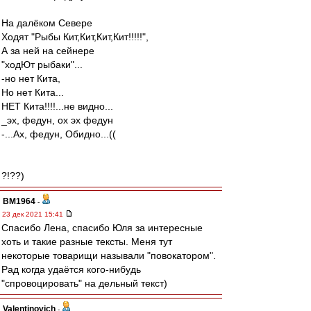
На далёком Севере
Ходят "Рыбы Кит,Кит,Кит,Кит!!!!!",
А за ней на сейнере
"ходЮт рыбаки"...
-но нет Кита,
Но нет Кита...
НЕТ Кита!!!!...не видно...
_эх, федун, ох эх федун
-...Ах, федун, Обидно...((
?!??)
BM1964
-
23 дек 2021 15:41
Спасибо Лена, спасибо Юля за интересные
хоть и такие разные тексты. Меня тут
некоторые товарищи называли "повокатором".
Рад когда удаётся кого-нибудь
"спровоцировать" на дельный текст)
Valentinovich
-