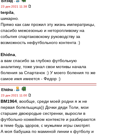
Влэйд
-
23 дек 2021 11:38
terpila
,
шикарно.
Прямо как сам прожил эту жизнь императрицы,
спасибо межсезонью и неторопливому на
события спартаковскому руководству за
возможность нефутбольного контента :)
Ehidna
,
а вам спасибо за глубоко футбольную
аналитику, тоже узнал свои мотивы начала
боления за Спартачок :) У моего боления то же
самое имя имеется - Федор :)
Ehidna
-
23 дек 2021 11:00
BM1964
, вообще, среди моей родни я ж не
первая болельщица)) Дочки дяди Толи, мои
старшие двоюродые сестренки, выросли в
футбольно-хоккейном контексте и разбираются
в теме будь здоров, с мужьями игры смотрят.
А моя бабушка по маминой линии к футболу и