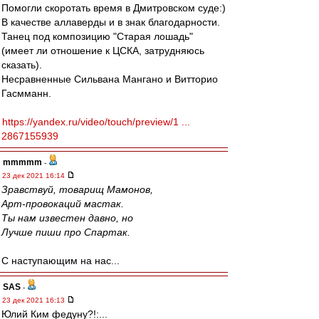
Помогли скоротать время в Дмитровском суде:)
В качестве аллаверды и в знак благодарности.
Танец под композицию "Старая лошадь"
(имеет ли отношение к ЦСКА, затрудняюсь
сказать).
Несравненные Сильвана Мангано и Витторио
Гасмманн.
https://yandex.ru/video/touch/preview/1 ...
2867155939
mmmmm
-
23 дек 2021 16:14
Зравствуй, товарищ Мамонов,
Арт-провокаций мастак.
Ты нам известен давно, но
Лучше пиши про Спартак.
С наступающим на нас...
SAS
-
23 дек 2021 16:13
Юлий Ким федуну?!:...