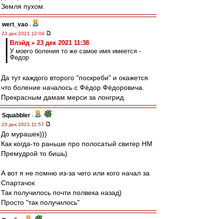
Земля пухом.
wert_vao
-
23 дек 2021 12:04
Влэйд » 23 дек 2021 11:38
У моего боления то же самое имя имеется -
Федор
Да тут каждого второго "поскреби" и окажется
что боление началось с Фёдор Фёдоровича.
Прекрасным дамам мерси за лонгрид.
Squabbler
-
23 дек 2021 11:57
До мурашек)))
Как когда-то раньше про полосатый свитер НМ
Премудрой то бишь)
А вот я не помню из-за чего или кого начал за
Спартачок
Так получилось почти полвека назад)
Просто "так получилось"