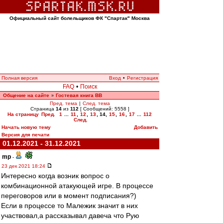
Официальный сайт болельщиков ФК "Спартак" Москва
Полная версия
Вход
•
Регистрация
FAQ
•
Поиск
Общение на сайте
Гостевая книга ВВ
»
Пред. тема
|
След. тема
Страница
14
из
112
[ Сообщений: 5558 ]
На страницу
Пред.
1
...
11
,
12
,
13
,
14
,
15
,
16
,
17
...
112
След.
Начать новую тему
Добавить
Версия для печати
01.12.2021 - 31.12.2021
mp
-
23 дек 2021 18:24
Интересно когда возник вопрос о
комбинационной атакующей игре. В процессе
переговоров или в момент подписания?)
Если в процессе то Малежик значит в них
участвовал,а рассказывал давеча что Рую