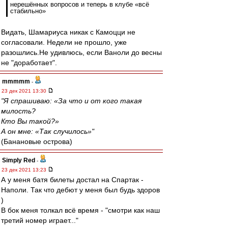
нерешённых вопросов и теперь в клубе «всё
стабильно»
Видать, Шамариуса никак с Камоцци не
согласовали. Недели не прошло, уже
разошлись.Не удивлюсь, если Ваноли до весны
не "доработает".
mmmmm
-
23 дек 2021 13:30
"Я спрашиваю: «За что и от кого такая
милость?
Кто Вы такой?»
А он мне: «Так случилось»"
(Банановые острова)
Simply Red
-
23 дек 2021 13:23
А у меня батя билеты достал на Спартак -
Наполи. Так что дебют у меня был будь здоров
)
В бок меня толкал всё время - "смотри как наш
третий номер играет..."