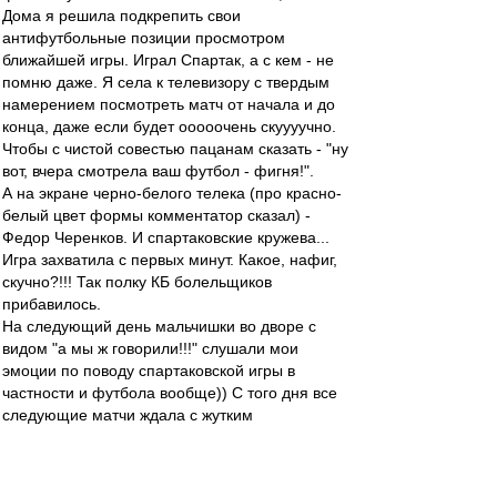
Дома я решила подкрепить свои
антифутбольные позиции просмотром
ближайшей игры. Играл Спартак, а с кем - не
помню даже. Я села к телевизору с твердым
намерением посмотреть матч от начала и до
конца, даже если будет ооооочень скуууучно.
Чтобы с чистой совестью пацанам сказать - "ну
вот, вчера смотрела ваш футбол - фигня!".
А на экране черно-белого телека (про красно-
белый цвет формы комментатор сказал) -
Федор Черенков. И спартаковские кружева...
Игра захватила с первых минут. Какое, нафиг,
скучно?!!! Так полку КБ болельщиков
прибавилось.
На следующий день мальчишки во дворе с
видом "а мы ж говорили!!!" слушали мои
эмоции по поводу спартаковской игры в
частности и футбола вообще)) С того дня все
следующие матчи ждала с жутким
нетерпением, в телепрограмме сначала
искала заветное слово "Спартак", а потом уже
подчеркивала фильмы и мультики, покупала