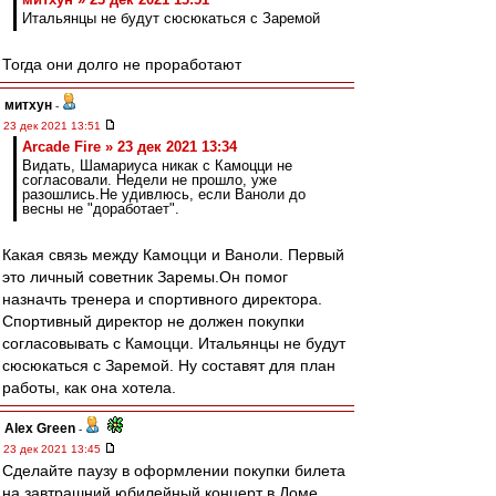
Итальянцы не будут сюсюкаться с Заремой
Тогда они долго не проработают
митхун
-
23 дек 2021 13:51
Arcade Fire » 23 дек 2021 13:34
Видать, Шамариуса никак с Камоцци не
согласовали. Недели не прошло, уже
разошлись.Не удивлюсь, если Ваноли до
весны не "доработает".
Какая связь между Камоцци и Ваноли. Первый
это личный советник Заремы.Он помог
назначть тренера и спортивного директора.
Спортивный директор не должен покупки
согласовывать с Камоцци. Итальянцы не будут
сюсюкаться с Заремой. Ну составят для план
работы, как она хотела.
Alex Green
-
23 дек 2021 13:45
Сделайте паузу в оформлении покупки билета
на завтрашний юбилейный концерт в Доме