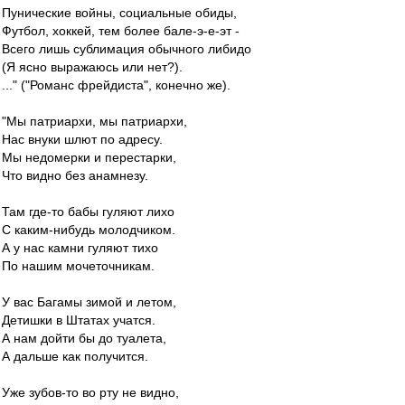
Пунические войны, социальные обиды,
Футбол, хоккей, тем более бале-э-е-эт -
Всего лишь сублимация обычного либидо
(Я ясно выражаюсь или нет?).
..." ("Романс фрейдиста", конечно же).
"Мы патриархи, мы патриархи,
Нас внуки шлют по адресу.
Мы недомерки и перестарки,
Что видно без анамнезу.
Там где-то бабы гуляют лихо
С каким-нибудь молодчиком.
А у нас камни гуляют тихо
По нашим мочеточникам.
У вас Багамы зимой и летом,
Детишки в Штатах учатся.
А нам дойти бы до туалета,
А дальше как получится.
Уже зубов-то во рту не видно,