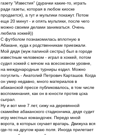
газету "Известия" (дурачки какие-то, играть
ради газеты, которая в любом киоске
продается), а тут и мультики покажут. Потом
еще 20 минут - и опять мультики, после чего
можно своими делами заниматься. Очень
любила хоккей))
С футболом познакомилась вплотную в
Абакане, куда к родственникам приезжали.
Мой дядя (муж папиной сестры) был в городе
известным человеком - играл в хоккей, потом
судил хоккей с мячом на всесоюзном уровне,
на международные турниры ездил. Можно
погуглить - Анатолий Петрович Карташов. Когда
он умер недавно, много материалов в
абаканской прессе публиковалось, в том числе
воспоминания, как он в юности против цска
сыграл.
Ну и вот мне 7 лет, сижу на деревянной
скамейке абаканского стадиончика, дядя судит
игру местных командочек. Передо мной
ворота, в которых скучает вратарь. Движуха вся
где-то на другом краю поля. Иногда прилетает