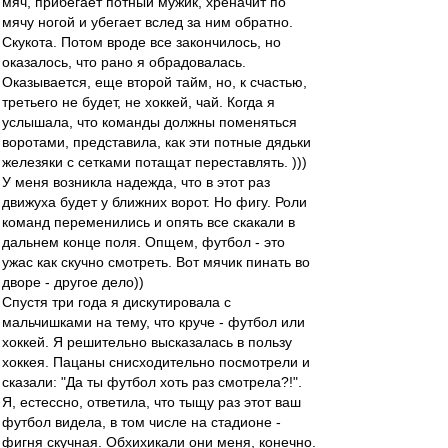
мяч, прибегает потный мужик, хреначит по
мячу ногой и убегает вслед за ним обратно.
Скукота. Потом вроде все закончилось, но
оказалось, что рано я обрадовалась.
Оказывается, еще второй тайм, но, к счастью,
третьего не будет, не хоккей, чай. Когда я
услышала, что команды должны поменяться
воротами, представила, как эти потные дядьки
железяки с сетками потащат переставлять. )))
У меня возникла надежда, что в этот раз
движуха будет у ближних ворот. Но фигу. Роли
команд переменились и опять все скакали в
дальнем конце поля. Опщем, футбол - это
ужас как скучно смотреть. Вот мячик пинать во
дворе - другое дело))
Спустя три года я дискутировала с
мальчишками на тему, что круче - футбол или
хоккей. Я решительно высказалась в пользу
хоккея. Пацаны снисходительно посмотрели и
сказали: "Да ты футбол хоть раз смотрела?!".
Я, естессно, ответила, что тыщу раз этот ваш
футбол видела, в том числе на стадионе -
фигня скучная. Обхихикали они меня, конечно.