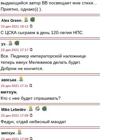
выдающийся автор ВВ посвящает мне стихи...
Приятно, однако)) ).
Alex Green
-
23 дек 2021 18:12
С ЦСКА сыграем в день 120-летия НПС.
ys
-
23 дек 2021 17:17
Все. Педикюр императорской наложнице
теперь евнух Мележиков делать будет.
Добром не кончится.
авоська
-
23 дек 2021 17:11
митхун
,
Кто с нее будет спрашивать?
Mike Lebedev
-
23 дек 2021 17:09
Федун, отдай небесный мандат
митхун
-
23 дек 2021 17:09