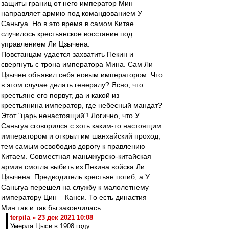
защиты границ от него император Мин
направляет армию под командованием У
Саньгуа. Но в это время в самом Китае
случилось крестьянское восстание под
управлением Ли Цзычена.
Повстанцам удается захватить Пекин и
свергнуть с трона императора Мина. Сам Ли
Цзычен объявил себя новым императором. Что
в этом случае делать генералу? Ясно, что
крестьяне его порвут, да и какой из
крестьянина император, где небесный мандат?
Этот "царь ненастоящий"! Логично, что У
Саньгуа сговорился с хоть каким-то настоящим
императором и открыл им шанхайский проход,
тем самым освободив дорогу к правлению
Китаем. Совместная маньчжурско-китайская
армия смогла выбить из Пекина войска Ли
Цзычена. Предводитель крестьян погиб, а У
Саньгуа перешел на службу к малолетнему
императору Цин – Канси. То есть династия
Мин так и так бы закончилась.
terpila » 23 дек 2021 10:08
Умерла Цыси в 1908 году.