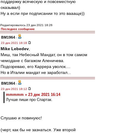
поддержку всяческую и повсеместную
оказывал)
Ну а если при подписании то это ваааще))
Редактировалось 23 дек 2021 18:26
Последнее сообщение
BM1964
-
23 дек 2021 18:18
Mike Lebedev
,
Миш, так Небесный Мандат, он в том самом
чемодане с багажом Аленичева.
Подозреваю, его Каррера уволок....
Но в Италии мандат не заработал...
BM1964
-
23 дек 2021 18:12
mmmmm » 23 дек 2021 16:14
Лучше пиши про Спартак.
Слушаю и повинуюс!
(черт, как бы не зазнаться. Уже второй