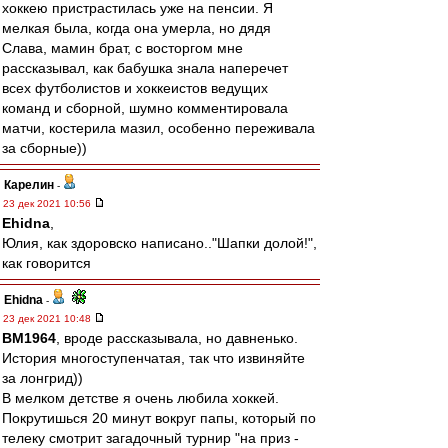
хоккею пристрастилась уже на пенсии. Я
мелкая была, когда она умерла, но дядя
Слава, мамин брат, с восторгом мне
рассказывал, как бабушка знала наперечет
всех футболистов и хоккеистов ведущих
команд и сборной, шумно комментировала
матчи, костерила мазил, особенно переживала
за сборные))
Карелин
-
23 дек 2021 10:56
Ehidna
,
Юлия, как здоровско написано.."Шапки долой!",
как говорится
Ehidna
-
23 дек 2021 10:48
BM1964
, вроде рассказывала, но давненько.
История многоступенчатая, так что извиняйте
за лонгрид))
В мелком детстве я очень любила хоккей.
Покрутишься 20 минут вокруг папы, который по
телеку смотрит загадочный турнир "на приз -