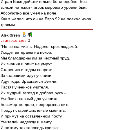
Играл Вася действительно богоподобно. Без
всякой натяжки - игрок мирового уровня был.
Абсолютно всё умел на поле.
Как я жалел, что он на Евро 92 не поехал из-за
травмы.
Alex Green
-
23 дек 2021 13:18
"Не вечна жизнь. Недолог срок людской.
Уходят ветераны на покой.
Мы благодарны им за честный труд.
Их знания и опыт не умрут.
Старению и годам вопреки
За старшими идут ученики.
Идут года. Вращается Земля.
Растят учеников учителя.
Их мудрый взгляд и добрая рука –
Учебник главный для ученика.
Бессмертно дело, непрерывна нить.
Придут старейших юные сменить.
И примут на оставленном посту
Учителей надежду и мечту.
И потому так заповедь крепка: