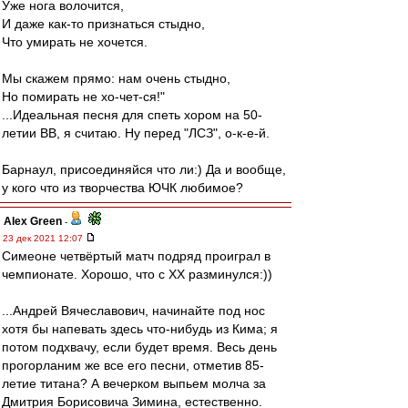
Уже нога волочится,
И даже как-то признаться стыдно,
Что умирать не хочется.
Мы скажем прямо: нам очень стыдно,
Но помирать не хо-чет-ся!"
...Идеальная песня для спеть хором на 50-
летии ВВ, я считаю. Ну перед "ЛСЗ", о-к-е-й.
Барнаул, присоединяйся что ли:) Да и вообще,
у кого что из творчества ЮЧК любимое?
Alex Green
-
23 дек 2021 12:07
Симеоне четвёртый матч подряд проиграл в
чемпионате. Хорошо, что с ХХ разминулся:))
...Андрей Вячеславович, начинайте под нос
хотя бы напевать здесь что-нибудь из Кима; я
потом подхвачу, если будет время. Весь день
прогорланим же все его песни, отметив 85-
летие титана? А вечерком выпьем молча за
Дмитрия Борисовича Зимина, естественно.