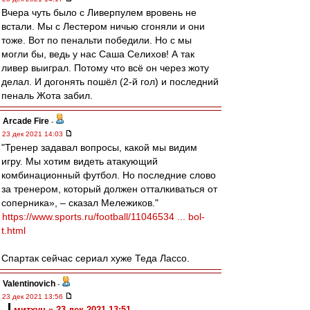
Вчера чуть было с Ливерпулем вровень не
встали. Мы с Лестером ничью сгоняли и они
тоже. Вот по пенальти победили. Но с мы
могли бы, ведь у нас Саша Селихов! А так
ливер выиграл. Потому что всё он через жоту
делал. И догонять пошёл (2-й гол) и последний
пеналь Жота забил.
Arcade Fire
-
23 дек 2021 14:03
"Тренер задавал вопросы, какой мы видим
игру. Мы хотим видеть атакующий
комбинационный футбол. Но последние слово
за тренером, который должен отталкиваться от
соперника», – сказал Мележиков."
https://www.sports.ru/football/11046534 ... bol-
t.html
Спартак сейчас сериал хуже Теда Лассо.
Valentinovich
-
23 дек 2021 13:56
митхун » 23 дек 2021 13:51