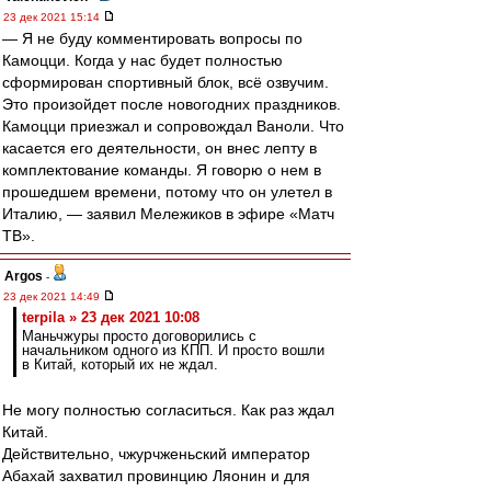
23 дек 2021 15:14
— Я не буду комментировать вопросы по
Камоцци. Когда у нас будет полностью
сформирован спортивный блок, всё озвучим.
Это произойдет после новогодних праздников.
Камоцци приезжал и сопровождал Ваноли. Что
касается его деятельности, он внес лепту в
комплектование команды. Я говорю о нем в
прошедшем времени, потому что он улетел в
Италию, — заявил Мележиков в эфире «Матч
ТВ».
Argos
-
23 дек 2021 14:49
terpila » 23 дек 2021 10:08
Маньчжуры просто договорились с
начальником одного из КПП. И просто вошли
в Китай, который их не ждал.
Не могу полностью согласиться. Как раз ждал
Китай.
Действительно, чжурчженьский император
Абахай захватил провинцию Ляонин и для