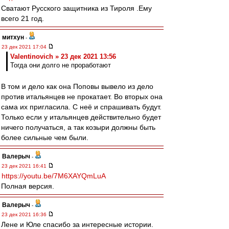
Сватают Русского защитника из Тироля .Ему
всего 21 год.
митхун
-
23 дек 2021 17:04
Valentinovich » 23 дек 2021 13:56
Тогда они долго не проработают
В том и дело как она Поповы вывело из дело
против итальянцев не прокатает. Во вторых она
сама их пригласила. С неё и спрашивать будут.
Только если у итальянцев действительно будет
ничего получаться, а так козыри должны быть
более сильные чем были.
Валерыч
-
23 дек 2021 16:41
https://youtu.be/7M6XAYQmLuA
Полная версия.
Валерыч
-
23 дек 2021 16:36
Лене и Юле спасибо за интересные истории.