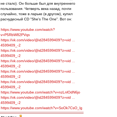
не стало). Он больше был для внутреннего
пользования. Четверть века назад, почти
случайно, тоже в ларьке (в другом), купил
расчудесный CD "She's The One". Вот он:
https://www.youtube.com/watch?
v=P5RbW82PVqs
https://vk.com/video/@id284599409?z=vid ...
4599409_-2
https://vk.com/video/@id284599409?z=vid ...
4599409_-2
https://vk.com/video/@id284599409?z=vid ...
4599409_-2
https://vk.com/video/@id284599409?z=vid ...
4599409_-2
https://vk.com/video/@id284599409?z=vid ...
4599409_-2
https://www.youtube.com/watch?v=nzLnlOdN6jo
https://vk.com/video/@id284599409?z=vid ...
4599409_-2
https://www.youtube.com/watch?v=SoOk7CsO_lg