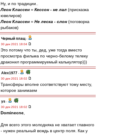
Ну, и по традиции..
Леон Классен
=
Кессон - не лал
(присказка
ювелиров)
Леон Классен
=
Не леска - слон
(поговорка
рыбаков)
Черный плащ
-
30 дек 2021 18:04
Это потому что ты, дед, уже тогда вместо
просмотра фильма по черно-белому телеку
драконил программируемый калькулятор)))
Alex1977
-
30 дек 2021 18:02
Трансферы вполне соответствуют тому месту,
которое занимаем
ys
-
30 дек 2021 18:02
Dominecne
,
Для всего этого молодняка не хватает главного
- нужен реальный вождь в центр поля. Как у