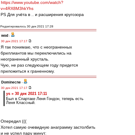
https://www.youtube.com/watch?
v=4RX8M3hkYhs
PS Для учёта в .. и расширения кругозора
Редактировалось 30 дек 2021 17:28
wod
-
30 дек 2021 17:17
Я так понимаю, что с неограненных
бриллиантов мы переключились на
неограненный хрусталь.
Чую, не раз следующем году придется
приложиться к граненному.
Dominecne
-
30 дек 2021 17:17
ys » 30 дек 2021 17:11
Был в Спартаке Леня Гондон, теперь есть
Леня Классный.
Опередил (((
Хотел самую очевидную анаграмму застолбить
и не успел пару минут: