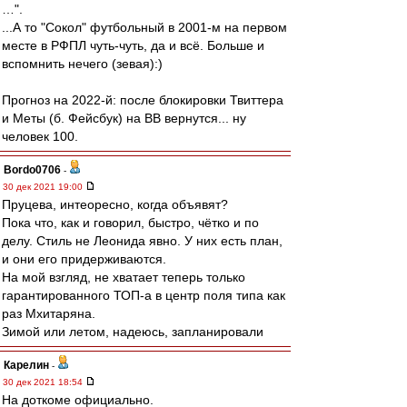
…".
...А то "Сокол" футбольный в 2001-м на первом
месте в РФПЛ чуть-чуть, да и всё. Больше и
вспомнить нечего (зевая):)
Прогноз на 2022-й: после блокировки Твиттера
и Меты (б. Фейсбук) на ВВ вернутся... ну
человек 100.
Bordo0706
-
30 дек 2021 19:00
Пруцева, интеоресно, когда объявят?
Пока что, как и говорил, быстро, чётко и по
делу. Стиль не Леонида явно. У них есть план,
и они его придерживаются.
На мой взгляд, не хватает теперь только
гарантированного ТОП-а в центр поля типа как
раз Мхитаряна.
Зимой или летом, надеюсь, запланировали
Карелин
-
30 дек 2021 18:54
На доткоме официально.