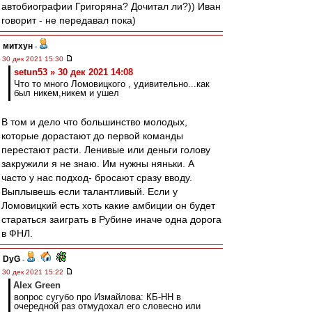
автобиографии Григоряна? Дочитал ли?)) Иван
говорит - не передавал пока)
митхун
-
30 дек 2021 15:30
setun53 » 30 дек 2021 14:08
Что то много Ломовицкого , удивительно...как
был никем,никем и ушел
В том и дело что большинство молодых,
которые дорастают до первой команды
перестают расти. Ленивые или деньги голову
закружили я не знаю. Им нужны няньки. А
часто у нас подход- бросают сразу вводу.
Выплывешь если талантливый. Если у
Ломовицкий есть хоть какие амбиции он будет
стараться заиграть в Рубине иначе одна дорога
в ФНЛ.
DyG
-
30 дек 2021 15:22
Alex Green
вопрос сугубо про Измайлова: КБ-НН в
очередной раз отмудохал его словесно или