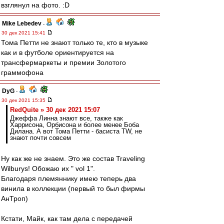
взглянул на фото. :D
Mike Lebedev
-
30 дек 2021 15:41
Тома Петти не знают только те, кто в музыке
как и в футболе ориентируется на
трансфермаркеты и премии Золотого
граммофона
DyG
-
30 дек 2021 15:35
RedQuite » 30 дек 2021 15:07
Джеффа Линна знают все, также как
Харрисона, Орбисона и более менее Боба
Дилана. А вот Тома Петти - басиста TW, не
знают почти совсем
Ну как же не знаем. Это же состав Traveling
Wilburys! Обожаю их " vol 1".
Благодаря племяннику имею теперь два
винила в коллекции (первый то был фирмы
АнТроп)
Кстати, Майк, как там дела с передачей