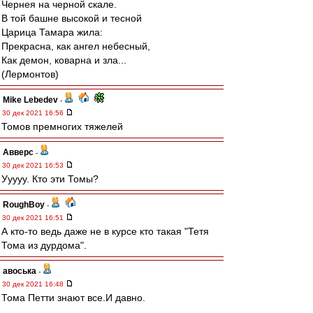
Чернея на черной скале.
В той башне высокой и тесной
Царица Тамара жила:
Прекрасна, как ангел небесный,
Как демон, коварна и зла...
(Лермонтов)
Mike Lebedev
-
30 дек 2021 16:56
Томов премногих тяжелей
Авверс
-
30 дек 2021 16:53
Ууууу. Кто эти Томы?
RoughBoy
-
30 дек 2021 16:51
А кто-то ведь даже не в курсе кто такая "Тетя
Тома из дурдома".
авоська
-
30 дек 2021 16:48
Тома Петти знают все.И давно.