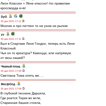
Леон Классен = Лёне классно! /по правилам
кроссворда е=ё/
DyG
-
30 дек 2021 17:11
Многие и про петтинг то ни ухом ни рылом
ys
-
30 дек 2021 17:11
Был в Спартаке Леня Гондон, теперь есть Леня
Классный.
Чья он то креатура? Камоцци, или напрямую
от эксы нашей?
Черный плащ
-
30 дек 2021 17:09
Светлана Тома опять же.....
МосфОлд
-
30 дек 2021 17:09
В глубокой теснине Дарьяла,
Где роется Терек во мгле,
Старинная башня стояла,