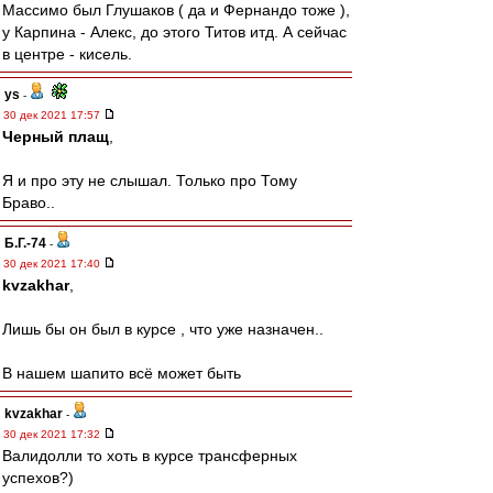
Массимо был Глушаков ( да и Фернандо тоже ),
у Карпина - Алекс, до этого Титов итд. А сейчас
в центре - кисель.
ys
-
30 дек 2021 17:57
Черный плащ
,
Я и про эту не слышал. Только про Тому
Браво..
Б.Г.-74
-
30 дек 2021 17:40
kvzakhar
,
Лишь бы он был в курсе , что уже назначен..
В нашем шапито всё может быть
kvzakhar
-
30 дек 2021 17:32
Валидолли то хоть в курсе трансферных
успехов?)