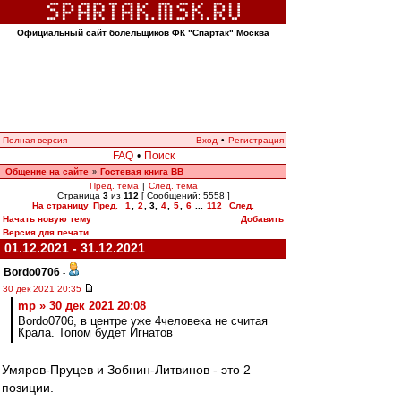
Официальный сайт болельщиков ФК "Спартак" Москва
Полная версия
Вход
•
Регистрация
FAQ
•
Поиск
Общение на сайте
Гостевая книга ВВ
»
Пред. тема
|
След. тема
Страница
3
из
112
[ Сообщений: 5558 ]
На страницу
Пред.
1
,
2
,
3
,
4
,
5
,
6
...
112
След.
Начать новую тему
Добавить
Версия для печати
01.12.2021 - 31.12.2021
Bordo0706
-
30 дек 2021 20:35
mp » 30 дек 2021 20:08
Bordo0706, в центре уже 4человека не считая
Крала. Топом будет Игнатов
Умяров-Пруцев и Зобнин-Литвинов - это 2
позиции.