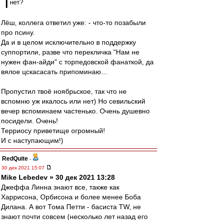
нет?
Лёш, коллега ответил уже: - что-то позабыли
про псину.
Да и в целом исключительно в поддержку
суппортили, разве что перекличка "Нам не
нужен фан-айди" с торпедовской фанаткой, да
вялое цскасасать припоминаю...
Пропустил твоё ноябрьское, так что не
вспомню уж икалось или нет) Но севильский
вечер вспоминаем частенько. Очень душевно
посидели. Очень!
Терриосу приветище огромный!
И с наступающим!)
RedQuite
-
30 дек 2021 15:07
Mike Lebedev » 30 дек 2021 13:28
Джеффа Линна знают все, также как
Харрисона, Орбисона и более менее Боба
Дилана. А вот Тома Петти - басиста TW, не
знают почти совсем (несколько лет назад его