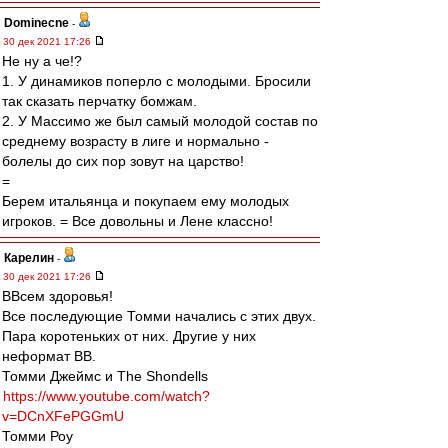
Dominecne
-
30 дек 2021 17:26
Не ну а че!?
1. У динамиков поперло с молодыми. Бросили
так сказать перчатку бомжам.
2. У Массимо же был самый молодой состав по
среднему возрасту в лиге и нормально -
болелы до сих пор зовут на царство!
=
Берем итальянца и покупаем ему молодых
игроков. = Все довольны и Лене классно!
Карелин
-
30 дек 2021 17:26
ВВсем здоровья!
Все последующие Томми начались с этих двух.
Пара коротеньких от них. Другие у них
неформат ВВ.
Томми Джеймс и The Shondells
https://www.youtube.com/watch?
v=DCnXFePGGmU
Томми Роу