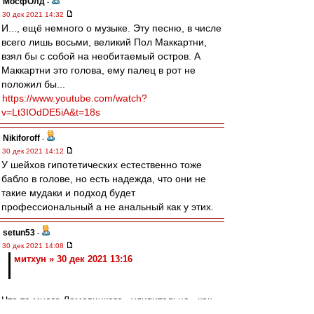
МосфОлд
-
30 дек 2021 14:32
И..., ещё немного о музыке. Эту песню, в числе
всего лишь восьми, великий Пол Маккартни,
взял бы с собой на необитаемый остров. А
Маккартни это голова, ему палец в рот не
положил бы...
https://www.youtube.com/watch?
v=Lt3IOdDE5iA&t=18s
Nikiforoff
-
30 дек 2021 14:12
У шейхов гипотетических естественно тоже
бабло в голове, но есть надежда, что они не
такие мудаки и подход будет
профессиональный а не анальный как у этих.
setun53
-
30 дек 2021 14:08
митхун » 30 дек 2021 13:16
Что то много Ломовицкого , удивительно...как