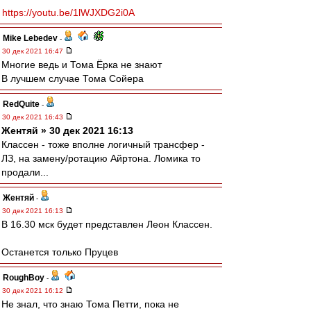
https://youtu.be/1lWJXDG2i0A
Mike Lebedev
-
30 дек 2021 16:47
Многие ведь и Тома Ёрка не знают
В лучшем случае Тома Сойера
RedQuite
-
30 дек 2021 16:43
Жентяй » 30 дек 2021 16:13
Классен - тоже вполне логичный трансфер -
ЛЗ, на замену/ротацию Айртона. Ломика то
продали...
Жентяй
-
30 дек 2021 16:13
В 16.30 мск будет представлен Леон Классен.
Останется только Пруцев
RoughBoy
-
30 дек 2021 16:12
Не знал, что знаю Тома Петти, пока не