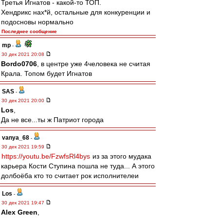
Третья Игнатов - какой-то ТОП.
Хендрикс нах*й, остальные для конкуренции и
подосновы нормально
Последнее сообщение
mp
-
30 дек 2021 20:08
Bordo0706
, в центре уже 4человека не считая
Крала. Топом будет Игнатов
SAS
-
30 дек 2021 20:00
Los
,
Да не все...ты ж Патриот города
vanya_68
-
30 дек 2021 19:59
https://youtu.be/FzwfsRl4bys
из за этого мудака
карьера Кости Ступина пошла не туда... А этого
долбоёба кто то считает рок исполнителеи
Los
-
30 дек 2021 19:47
Alex Green
,