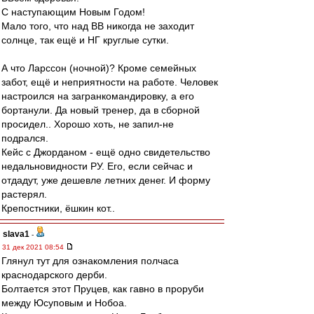
С наступающим Новым Годом!
Мало того, что над ВВ никогда не заходит
солнце, так ещё и НГ круглые сутки.
А что Ларссон (ночной)? Кроме семейных
забот, ещё и неприятности на работе. Человек
настроился на загранкомандировку, а его
бортанули. Да новый тренер, да в сборной
просидел.. Хорошо хоть, не запил-не
подрался.
Кейс с Джорданом - ещё одно свидетельство
недальновидности РУ. Его, если сейчас и
отдадут, уже дешевле летних денег. И форму
растерял.
Крепостники, ёшкин кот..
slava1
-
31 дек 2021 08:54
Глянул тут для ознакомления полчаса
краснодарского дерби.
Болтается этот Пруцев, как гавно в проруби
между Юсуповым и Нобоа.