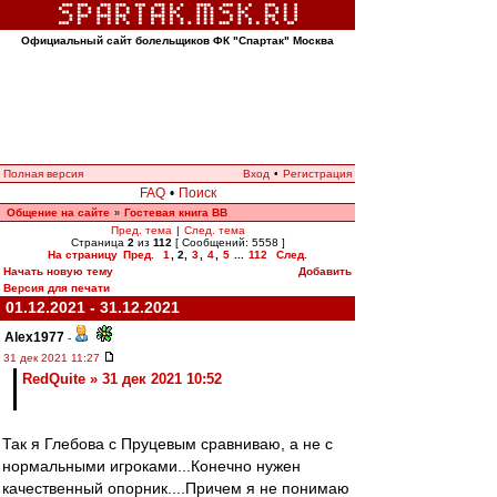
Официальный сайт болельщиков ФК "Спартак" Москва
Полная версия
Вход
•
Регистрация
FAQ
•
Поиск
Общение на сайте
Гостевая книга ВВ
»
Пред. тема
|
След. тема
Страница
2
из
112
[ Сообщений: 5558 ]
На страницу
Пред.
1
,
2
,
3
,
4
,
5
...
112
След.
Начать новую тему
Добавить
Версия для печати
01.12.2021 - 31.12.2021
Alex1977
-
31 дек 2021 11:27
RedQuite » 31 дек 2021 10:52
Так я Глебова с Пруцевым сравниваю, а не с
нормальными игроками...Конечно нужен
качественный опорник....Причем я не понимаю