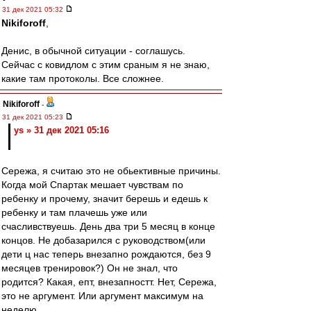
31 дек 2021 05:32
Nikiforoff
,
Денис, в обычной ситуации - соглашусь.
Сейчас с ковидлом с этим сраным я не знаю,
какие там протоколы. Все сложнее.
Nikiforoff
-
31 дек 2021 05:23
ys » 31 дек 2021 05:16
Сережа, я считаю это не обьективные причины.
Когда мой Спартак мешает чувствам по
ребенку и прочему, значит берешь и едешь к
ребенку и там плачешь уже или
счасливствуешь. День два три 5 месяц в конце
концов. Не добазарился с руководством(или
дети ц нас теперь внезапно рождаются, без 9
месяцев тренировок?) Он не знал, что
родится? Какая, епт, внезапностт. Нет, Сережа,
это не аргумент. Или аргумент максимум на
неделю.