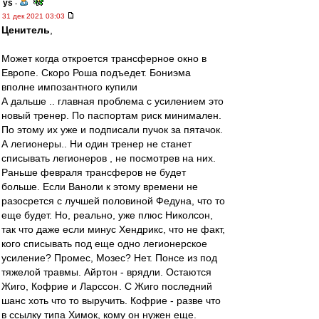
ys
-
31 дек 2021 03:03
Ценитель
,
Может когда откроется трансферное окно в
Европе. Скоро Роша подъедет. Бониэма
вполне импозантного купили
А дальше .. главная проблема с усилением это
новый тренер. По паспортам риск минимален.
По этому их уже и подписали пучок за пятачок.
А легионеры.. Ни один тренер не станет
списывать легионеров , не посмотрев на них.
Раньше февраля трансферов не будет
больше. Если Ваноли к этому времени не
разосрется с лучшей половиной Федуна, что то
еще будет. Но, реально, уже плюс Николсон,
так что даже если минус Хендрикс, что не факт,
кого списывать под еще одно легионерское
усиление? Промес, Мозес? Нет. Понсе из под
тяжелой травмы. Айртон - врядли. Остаются
Жиго, Кофрие и Ларссон. С Жиго последний
шанс хоть что то выручить. Кофрие - разве что
в ссылку типа Химок, кому он нужен еще.