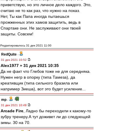
приветствую, но это личное дело каждого. Это,
считаю не то как раз, что нужно на показ.
Нет, Ты как Папа иногда пытаешься
прожженных этих хамов защитить, ведь в
Спартаке они. Не заслуживают они твоей
защиты. Совсем!
Редактировалось 31 дек 2021 11:00
RedQuite
-
31 дек 2021 10:52
Alex1977 » 31 дек 2021 10:35
Да не факт что Глебов тоже не для середняка.
Нужен негр в опорку (типа Тамеза), да
креативщик (типа сильного бразила или
например Зиеша), вот это будет усиление...
mp
-
31 дек 2021 10:49
Arcade Fire
, Ладно бы переходили к какому-то
зубру тренеру.А тут доживет ли до следующей
зимы. 30 на 70.