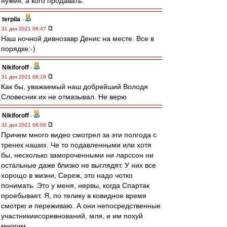
нужен, а кого продавать.
terpila
-
31 дек 2021 06:47
Наш ночной дивнозавр Денис на месте. Все в
порядке:-)
Nikiforoff
-
31 дек 2021 06:19
Как бы, уважаемый наш добрейший Володя
Словесник их не отмазывал. Не верю
Nikiforoff
-
31 дек 2021 06:06
Причем много видео смотрел за эти полгода с
тренек наших. Че то подавленными или хотя
бы, несколько замороченными ни ларссон ни
остальные даже близко не выглядят. У них все
хорощо в жизни, Сереж, это надо чотко
понимать. Это у меня, нервы, когда Спартак
проебывает. Я, по телику в ковидное время
смотрю и переживаю. А они непосредственные
участникиисоревнований, мля, и им похуй
многим....