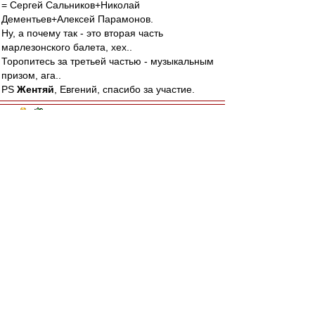
= Сергей Сальников+Николай
Дементьев+Алексей Парамонов.
Ну, а почему так - это вторая часть
марлезонского балета, хех..
Торопитесь за третьей частью - музыкальным
призом, ага..
PS
Жентяй
, Евгений, спасибо за участие.
ys
-
30 дек 2021 23:22
BM1964
,
Богдан, я не против, чтобы людям давали
шанс. Желательно, чтобы не за счет
уменьшения нашего с тобой шанса увидеть
спартаковские титулы в этой жизни. Все, что
увеличивает этот шанс, я за. Все, что
уменьшает, я как то против. Все остальное
малосущественно.
авоська
-
30 дек 2021 23:16
Калина о трансферах Спартака:"Нас опять