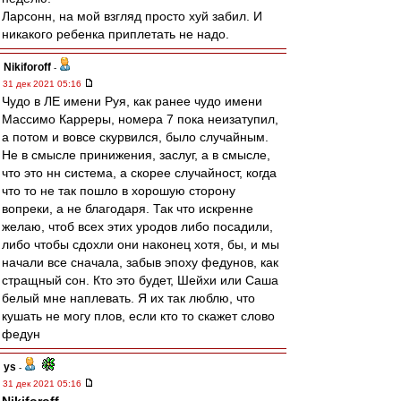
Ларсонн, на мой взгляд просто хуй забил. И
никакого ребенка приплетать не надо.
Nikiforoff
-
31 дек 2021 05:16
Чудо в ЛЕ имени Руя, как ранее чудо имени
Массимо Карреры, номера 7 пока неизатупил,
а потом и вовсе скурвился, было случайным.
Не в смысле принижения, заслуг, а в смысле,
что это нн система, а скорее случайност, когда
что то не так пошло в хорошую сторону
вопреки, а не благодаря. Так что искренне
желаю, чтоб всех этих уродов либо посадили,
либо чтобы сдохли они наконец хотя, бы, и мы
начали все сначала, забыв эпоху федунов, как
стращный сон. Кто это будет, Шейхи или Саша
белый мне наплевать. Я их так люблю, что
кушать не могу плов, если кто то скажет слово
федун
ys
-
31 дек 2021 05:16