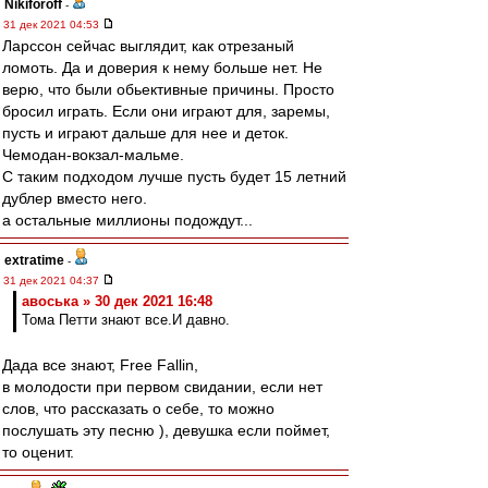
Nikiforoff
-
31 дек 2021 04:53
Ларссон сейчас выглядит, как отрезаный
ломоть. Да и доверия к нему больше нет. Не
верю, что были обьективные причины. Просто
бросил играть. Если они играют для, заремы,
пусть и играют дальше для нее и деток.
Чемодан-вокзал-мальме.
С таким подходом лучше пусть будет 15 летний
дублер вместо него.
а остальные миллионы подождут...
extratime
-
31 дек 2021 04:37
авоська » 30 дек 2021 16:48
Тома Петти знают все.И давно.
Дада все знают, Free Fallin,
в молодости при первом свидании, если нет
слов, что рассказать о себе, то можно
послушать эту песню ), девушка если поймет,
то оценит.