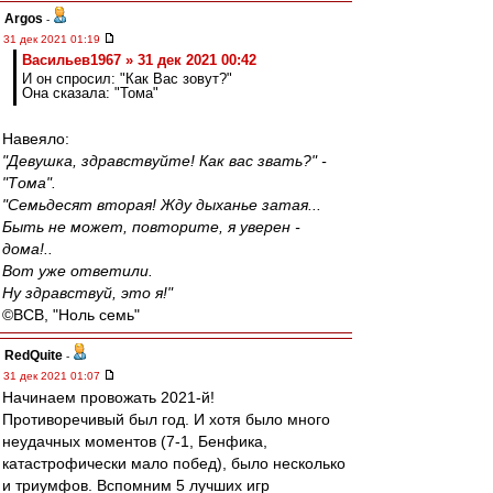
Argos
-
31 дек 2021 01:19
Васильев1967 » 31 дек 2021 00:42
И он спросил: "Как Вас зовут?"
Она сказала: "Тома"
Навеяло:
"Девушка, здравствуйте! Как вас звать?" -
"Тома".
"Семьдесят вторая! Жду дыханье затая...
Быть не может, повторите, я уверен -
дома!..
Вот уже ответили.
Ну здравствуй, это я!"
©ВСВ, "Ноль семь"
RedQuite
-
31 дек 2021 01:07
Начинаем провожать 2021-й!
Противоречивый был год. И хотя было много
неудачных моментов (7-1, Бенфика,
катастрофически мало побед), было несколько
и триумфов. Вспомним 5 лучших игр