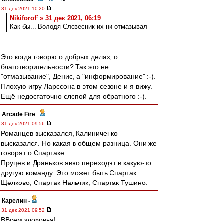
31 дек 2021 10:20
Nikiforoff » 31 дек 2021, 06:19
Как бы... Володя Словесник их ни отмазывал
Это когда говорю о добрых делах, о
благотворительности? Так это не
"отмазывание", Денис, а "информирование" :-).
Плохую игру Ларссона в этом сезоне и я вижу.
Ещё недостаточно слепой для обратного :-).
Arcade Fire
-
31 дек 2021 09:56
Романцев высказался, Калиниченко
высказался. Но какая в общем разница. Они же
говорят о Спартаке.
Пруцев и Драньков явно переходят в какую-то
другую команду. Это может быть Спартак
Щелково, Спартак Нальчик, Спартак Тушино.
Карелин
-
31 дек 2021 09:52
ВВсем здоровья!