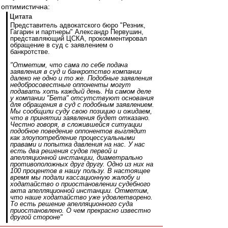
оптимистична:
Цитата
Представитель адвокатского бюро "Резник,
Гагарин и партнеры" Александр Первушин,
представляющий ЦСКА, прокомментировал
обращение в суд с заявлением о
банкротстве.
"Отметим, что сама по себе подача
заявления в суд и банкротство компании
далеко не одно и то же. Подобные заявления
недобросовестные оппоненты могут
подавать хоть каждый день. На самом деле
у компании "Бета" отсутствуют основания
для обращения в суд с подобным заявлением.
Мы сообщили суду свою позицию и ожидаем,
что в принятии заявления будет отказано.
Честно говоря, в сложившейся ситуации
подобное поведение оппонентов выглядит
как злоупотребление процессуальными
правами и попытка давления на нас. У нас
есть два решения судов первой и
апелляционной инстанции, диаметрально
противоположных друг другу. Одно из них на
100 процентов в нашу пользу. В настоящее
время мы подали кассационную жалобу и
ходатайство о приостановлении судебного
акта апелляционной инстанции. Отметим,
что наше ходатайство уже удовлетворено.
То есть решение апелляционного суда
приостановлено. О чем прекрасно известно
другой стороне"