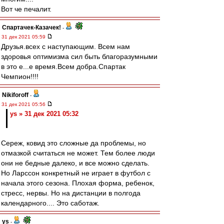
Вот че печалит.
Спартачек-Казачек!
-
31 дек 2021 05:59
Друзья.всех с наступающим. Всем нам
здоровья оптимизма сил быть благоразумными
в это е...е время.Всем добра.Спартак
Чемпион!!!!
Nikiforoff
-
31 дек 2021 05:56
ys » 31 дек 2021 05:32
Сереж, ковид это сложные да проблемы, но
отмазкой считаться не может. Тем более люди
они не бедные далеко, и все можно сделать.
Но Ларссон конкретный не играет в футбол с
начала этого сезона. Плохая форма, ребенок,
стресс, нервы. Но на дистанции в полгода
календарного.... Это саботаж.
ys
-