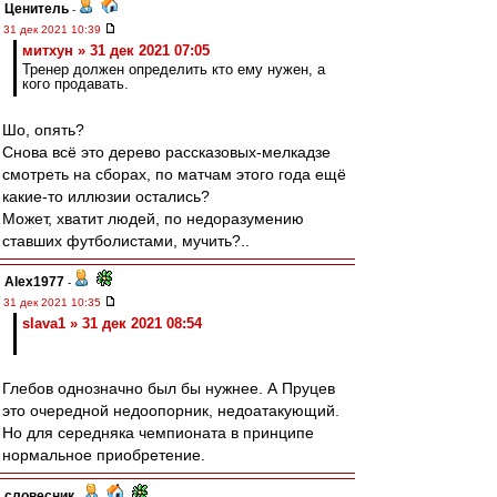
Ценитель
-
31 дек 2021 10:39
митхун » 31 дек 2021 07:05
Тренер должен определить кто ему нужен, а
кого продавать.
Шо, опять?
Снова всё это дерево рассказовых-мелкадзе
смотреть на сборах, по матчам этого года ещё
какие-то иллюзии остались?
Может, хватит людей, по недоразумению
ставших футболистами, мучить?..
Alex1977
-
31 дек 2021 10:35
slava1 » 31 дек 2021 08:54
Глебов однозначно был бы нужнее. А Пруцев
это очередной недоопорник, недоатакующий.
Но для середняка чемпионата в принципе
нормальное приобретение.
словесник
-