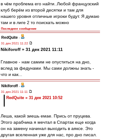
в чём проблема его найти..Любой французский
клуб берём из второй десятки и там для
нашего уровня отличные игроки будут. Я думаю
там и в лиге 2 то поискать можно
Последнее сообщение
RedQuite
-
31 дек 2021 11:22
Nikiforoff » 31 дек 2021 11:11
Главное - нам самим не опуститься на дно,
вслед за федунами. Мы сами должны знать -
что и как...
Nikiforoff
-
31 дек 2021 11:11
RedQuite » 31 дек 2021 10:52
Леша, какой зиешь емае. Прись от пруцева.
Этого арабчика я мечтал в Спартак еще когда
он на замену начинал выходить в аяксе. Это
другая вселенная уже для нас, про дно писал.