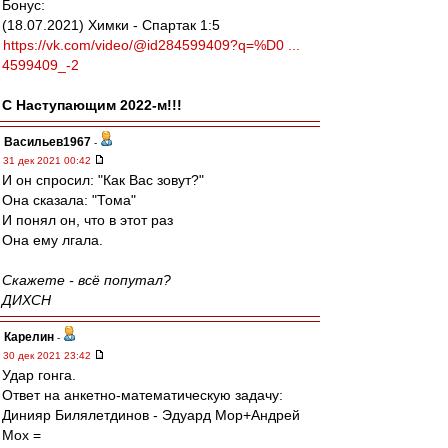
Бонус:
(18.07.2021) Химки - Спартак 1:5
https://vk.com/video/@id284599409?q=%D0 ...
4599409_-2
С Наступающим 2022-м!!!
Васильев1967
-
31 дек 2021 00:42
И он спросил: "Как Вас зовут?"
Она сказала: "Тома"
И понял он, что в этот раз
Она ему лгала.
Скажете - всё попутал?
ДИХСН
Карелин
-
30 дек 2021 23:42
Удар гонга.
Ответ на анкетно-математическую задачу:
Динияр Билялетдинов - Эдуард Мор+Андрей
Мох =