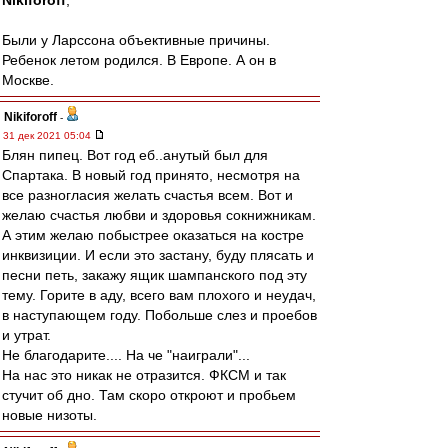
Nikiforoff
,
Были у Ларссона объективные причины.
Ребенок летом родился. В Европе. А он в
Москве.
Nikiforoff
-
31 дек 2021 05:04
Блян пипец. Вот год еб..анутый был для
Спартака. В новый год принято, несмотря на
все разногласия желать счастья всем. Вот и
желаю счастья любви и здоровья сокнижникам.
А этим желаю побыстрее оказаться на костре
инквизиции. И если это застану, буду плясать и
песни петь, закажу ящик шампанского под эту
тему. Горите в аду, всего вам плохого и неудач,
в наступающем году. Побольше слез и проебов
и утрат.
Не благодарите.... На че "наиграли"...
На нас это никак не отразится. ФКСМ и так
стучит об дно. Там скоро откроют и пробьем
новые низоты.