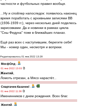
частности и футбольных правил вообще.
...Ну и спойлер напоследок: появилось наконец
время поработать с архивными записями ВВ
(1936-1939 гг.), через несколько дней поделюсь
зарисовками. Да и новинки в рамках цикла
"Сны Федуна" тоже в ближайших планах.
Ещё раз всех с наступившим, берегите себя!
Мы - номер один, несмотря и вопреки.
Редактировалось 01 янв 2022 13:28
МосфОлд
-
01 янв 2022 13:03
Жентяй
,
Ломоть отрезан, а Мясо нарастёт...
Спартачек-Казачек!
-
01 янв 2022 11:38
Именинников с днем рождения. Всех благ.
Жентяй
-