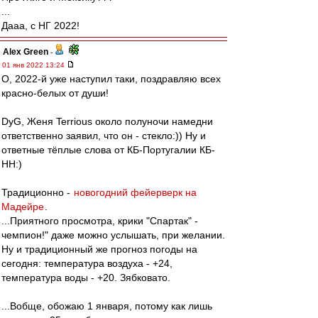
...
Дааа, с НГ 2022!
Alex Green
-
01 янв 2022 13:24
О, 2022-й уже наступил таки, поздравляю всех
красно-белых от души!
DyG, Женя Terrious около полуночи намедни
ответственно заявил, что он - стекло:)) Ну и
ответные тёплые слова от КБ-Португалии КБ-
НН:)
Традиционно -
новогодний фейерверк на
Мадейре
.
...Приятного просмотра, крики "Спартак" -
чемпион!" даже можно услышать, при желании.
Ну и традиционный же прогноз погоды на
сегодня: температура воздуха - +24,
температура воды - +20. Зябковато.
...Вобще, обожаю 1 января, потому как лишь