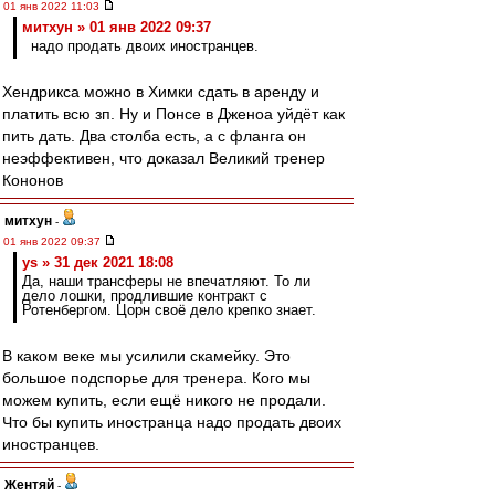
01 янв 2022 11:03
митхун » 01 янв 2022 09:37
надо продать двоих иностранцев.
Хендрикса можно в Химки сдать в аренду и
платить всю зп. Ну и Понсе в Дженоа уйдёт как
пить дать. Два столба есть, а с фланга он
неэффективен, что доказал Великий тренер
Кононов
митхун
-
01 янв 2022 09:37
ys » 31 дек 2021 18:08
Да, наши трансферы не впечатляют. То ли
дело лошки, продлившие контракт с
Ротенбергом. Цорн своё дело крепко знает.
В каком веке мы усилили скамейку. Это
большое подспорье для тренера. Кого мы
можем купить, если ещё никого не продали.
Что бы купить иностранца надо продать двоих
иностранцев.
Жентяй
-