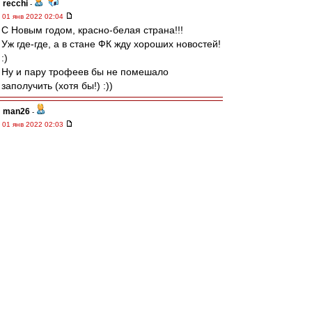
recchi
-
01 янв 2022 02:04
С Новым годом, красно-белая страна!!!
Уж где-где, а в стане ФК жду хороших новостей!
:)
Ну и пару трофеев бы не помешало
заполучить (хотя бы!) :))
man26
-
01 янв 2022 02:03
Поздравляю Сергея
Leqion
и Влада
Kid
Amnesiac
с днём рождения!
Желаю здоровья и удачи!
starry_kashka
-
01 янв 2022 01:44
С Новым годом, Красно-Белые!
mmmmm
-
01 янв 2022 01:38
С Новым годом.
И да пребудет с нами Московский Спартак!
МосфОлд
-