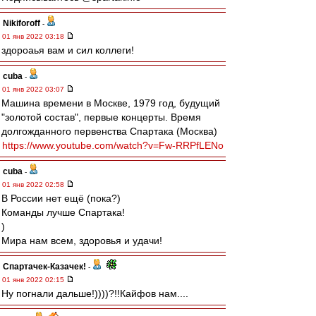
Nikiforoff
-
01 янв 2022 03:18
здороаья вам и сил коллеги!
cuba
-
01 янв 2022 03:07
Машина времени в Москве, 1979 год, будущий
"золотой состав", первые концерты. Время
долгожданного первенства Спартака (Москва)
https://www.youtube.com/watch?v=Fw-RRPfLENo
cuba
-
01 янв 2022 02:58
В России нет ещё (пока?)
Команды лучше Спартака!
)
Мира нам всем, здоровья и удачи!
Спартачек-Казачек!
-
01 янв 2022 02:15
Ну погнали дальше!))))?!!Кайфов нам....