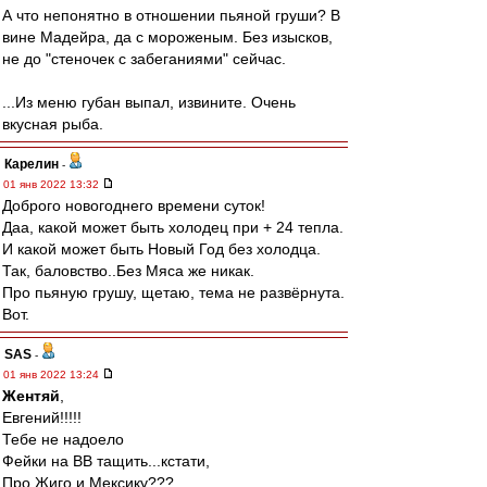
А что непонятно в отношении пьяной груши? В
вине Мадейра, да с мороженым. Без изысков,
не до "стеночек с забеганиями" сейчас.
...Из меню губан выпал, извините. Очень
вкусная рыба.
Карелин
-
01 янв 2022 13:32
Доброго новогоднего времени суток!
Даа, какой может быть холодец при + 24 тепла.
И какой может быть Новый Год без холодца.
Так, баловство..Без Мяса же никак.
Про пьяную грушу, щетаю, тема не развёрнута.
Вот.
SAS
-
01 янв 2022 13:24
Жентяй
,
Евгений!!!!!
Тебе не надоело
Фейки на ВВ тащить...кстати,
Про Жиго и Мексику???