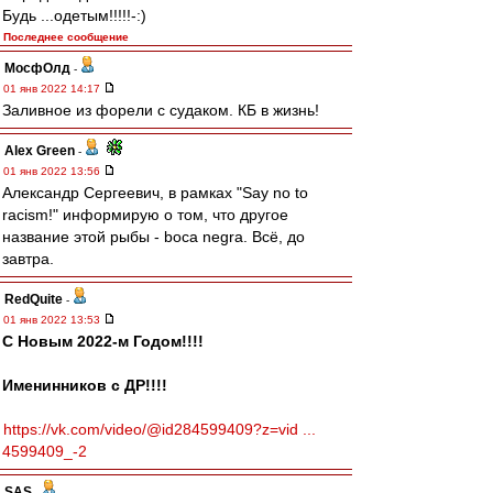
Будь ...одетым!!!!!-:)
Последнее сообщение
МосфОлд
-
01 янв 2022 14:17
Заливное из форели с судаком. КБ в жизнь!
Alex Green
-
01 янв 2022 13:56
Александр Сергеевич, в рамках "Say no to
racism!" информирую о том, что другое
название этой рыбы - boca negra. Всё, до
завтра.
RedQuite
-
01 янв 2022 13:53
С Новым 2022-м Годом!!!!
Именинников с ДР!!!!
https://vk.com/video/@id284599409?z=vid ...
4599409_-2
SAS
-