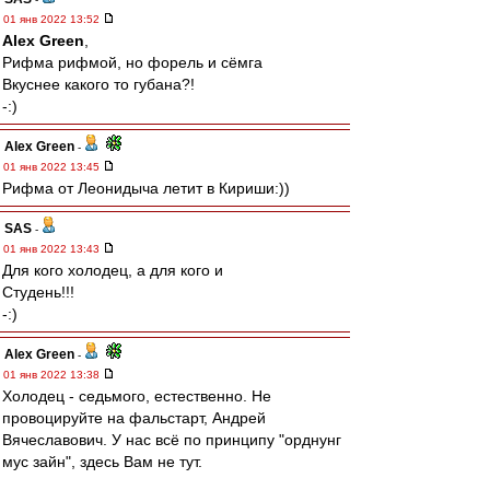
01 янв 2022 13:52
Alex Green
,
Рифма рифмой, но форель и сёмга
Вкуснее какого то губана?!
-:)
Alex Green
-
01 янв 2022 13:45
Рифма от Леонидыча летит в Кириши:))
SAS
-
01 янв 2022 13:43
Для кого холодец, а для кого и
Студень!!!
-:)
Alex Green
-
01 янв 2022 13:38
Холодец - седьмого, естественно. Не
провоцируйте на фальстарт, Андрей
Вячеславович. У нас всё по принципу "орднунг
мус зайн", здесь Вам не тут.