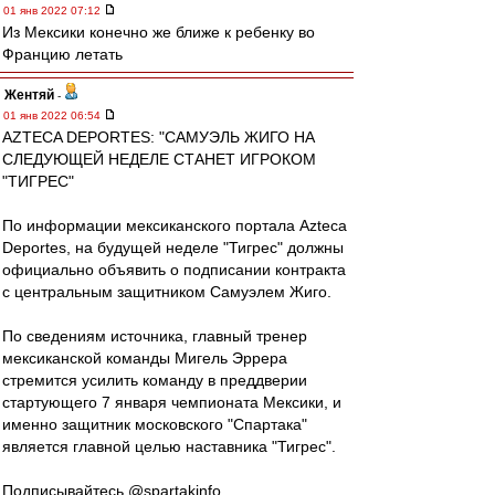
01 янв 2022 07:12
Из Мексики конечно же ближе к ребенку во
Францию летать
Жентяй
-
01 янв 2022 06:54
AZTECA DEPORTES: "САМУЭЛЬ ЖИГО НА
СЛЕДУЮЩЕЙ НЕДЕЛЕ СТАНЕТ ИГРОКОМ
"ТИГРЕС"
По информации мексиканского портала Azteca
Deportes, на будущей неделе "Тигрес" должны
официально объявить о подписании контракта
с центральным защитником Самуэлем Жиго.
По сведениям источника, главный тренер
мексиканской команды Мигель Эррера
стремится усилить команду в преддверии
стартующего 7 января чемпионата Мексики, и
именно защитник московского "Спартака"
является главной целью наставника "Тигрес".
Подписывайтесь @spartakinfo