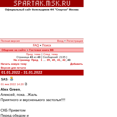
Официальный сайт болельщиков ФК "Спартак" Москва
Полная версия
Вход
•
Регистрация
FAQ
•
Поиск
Общение на сайте
Гостевая книга ВВ
»
Пред. тема
|
След. тема
Страница
43
из
43
[ Сообщений: 2135 ]
На страницу
Пред.
1
...
39
,
40
,
41
,
42
,
43
Начать новую тему
Добавить
Версия для печати
01.01.2022 - 31.01.2022
SAS
-
01 янв 2022 14:20
Alex Green
,
Алексей, пока...Жаль
Приятного и вкусненького застолья!!!!
СКБ Приветом
Перед обедом и