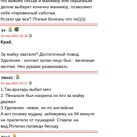
что важнее сиськи и маникюр или серьезным
делом выберет конечно маникюр, позволяют
себе откровенный саботаж.
Кстати где все? Птичья болезнь что ли)))))
ys
-
02 янв 2022 02:28
Край
,
За майку хватали? Достаточный повод.
Удаление - контакт кулак-лицо был - железная
желтая. Нех руками размахивать.
slava1
-
02 янв 2022 02:17
1.Так,вратарь выбил мяч.
2. Пенальти был-нахрена он его за майку
держал.
3.Удаление -левое, не по английски.
А вот почему мудаку, забившему на 94 минуте
не прилетело от пушкарей. Ставлю на
вид,Ролиган,проведи беседу.