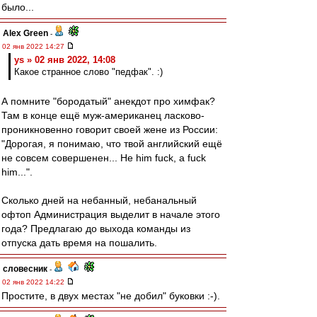
было...
Alex Green
-
02 янв 2022 14:27
ys » 02 янв 2022, 14:08
Какое странное слово "педфак". :)
А помните "бородатый" анекдот про химфак?
Там в конце ещё муж-американец ласково-
проникновенно говорит своей жене из России:
"Дорогая, я понимаю, что твой английский ещё
не совсем совершенен... Не him fuck, а fuck
him...".
Сколько дней на небанный, небанальный
офтоп Администрация выделит в начале этого
года? Предлагаю до выхода команды из
отпуска дать время на пошалить.
словесник
-
02 янв 2022 14:22
Простите, в двух местах "не добил" буковки :-).