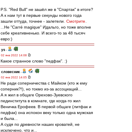
P.S. "Red Bull" не зашёл же в "Спартак" в итоге?
А к нам тут в первые секунды нового года
зашли оттуда, точнее - залетели.
Смотрите
.
...Не "Carré magique" Идальго, но тоже вполне
себе креативненько. И всего-то за 48 тысяч
евро:)
ys
-
02 янв 2022 14:08
Какое странное слово "педфак". :)
словесник
-
02 янв 2022 14:05
Не ради соперничества с Майком (кто ж ему
соперник?!), но токмо из-за ассоциаций...
А я жил в общаге Орехово-Зуевского
пединститута в комнате, где когда-то жил
Веничка Ерофеев. В первой общаге (литфак и
педфак) она испокон веку только одна мужская
и была...
А судя по древности наших кроватей, не
исключено, что и...