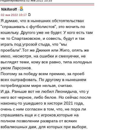
Редактировалось 02 янв 2022 10:35
Nikiforoff
-
02 янв 2022 10:17
Я думаю, что в нынешних обстоятельствах
"спрашивать с футболистов", это мочить по
кошельку. Другого уже не будет. У кого есть там
че то Спартаковское, и совесть, будут и так
играть под угрозой стыда, что "мы
проебали".Тот же Джикия или Жиго, опять же
имхо, несмотря, на ошибки и смехуечки, не
выглядят теми, кому все равно, типа холодных
умом Ларсонов.
Поэтому за победу всем премию, за проеб
всех оштрафовать. По другому в нынешнем
потреблядском мире нельзя, считаю.
И да. Раньше вот не любил Леонидыча, что у
него вот черное, либо белое. Но сейчас после
наконец-то ушедшего в хистори 2021 года,
очень с ним согласен в том, что, не пора ли
спрашивать еще и с игроков,которые на
полном позволении разврата от всяких
взбалмошных дам, для которых при выборе,