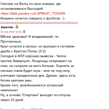
Смотрю на Волгу из окна номера, где
останавливался Высоцкий
https://disk.yandex.ru/i/-6PBhA7_TO3UPA
Безумно хочется говорить о футболе :-)
Карелин
-
02 янв 2022 10:31
ВВсем здоровья! И воздержаний, гм..
Протокольно.
Крал остался в запасе, но выиграл в гостевом
дерби с Кристал Пэлас (3:2).
Сегодня в АПЛ хорошая вывеска - Челси
против Ливерпуля. Лондонцы опережают на
очко, но сыграли на матч больше. Оценить за
сколько очков будет игра - мне не под силу,
учитывая праздничные дни. Думаю, здесь есть
более крепкие умы..
Кроме того, возобновляется испанский
чемпионат.
Ну, а основа "Спартака" выходит из отпуска
через 10 дней.