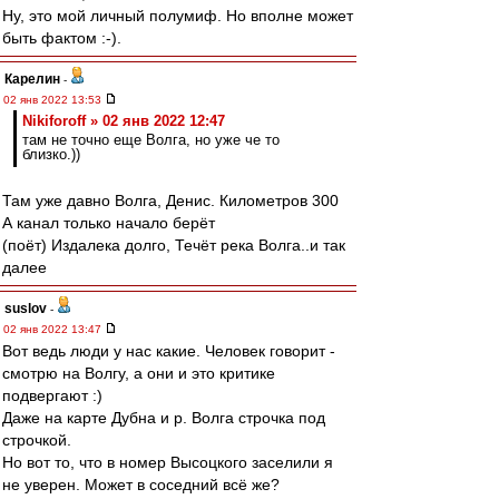
Ну, это мой личный полумиф. Но вполне может
быть фактом :-).
Карелин
-
02 янв 2022 13:53
Nikiforoff » 02 янв 2022 12:47
там не точно еще Волга, но уже че то
близко.))
Там уже давно Волга, Денис. Километров 300
А канал только начало берёт
(поёт) Издалека долго, Течёт река Волга..и так
далее
suslov
-
02 янв 2022 13:47
Вот ведь люди у нас какие. Человек говорит -
смотрю на Волгу, а они и это критике
подвергают :)
Даже на карте Дубна и р. Волга строчка под
строчкой.
Но вот то, что в номер Высоцкого заселили я
не уверен. Может в соседний всё же?