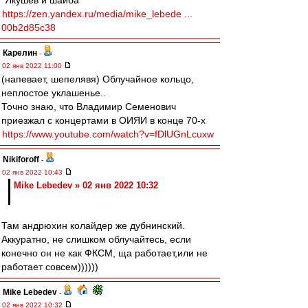
"Якушев и шайба"
https://zen.yandex.ru/media/mike_lebede ...
00b2d85c38
Карелин
-
02 янв 2022 11:00
(напевает, шепелявя) Облучайное кольцо,
неплостое уклашенье..
Точно знаю, что Владимир Семенович
приезжал с концертами в ОИЯИ в конце 70-х
https://www.youtube.com/watch?v=fDlUGnLcuxw
Nikiforoff
-
02 янв 2022 10:43
Mike Lebedev » 02 янв 2022 10:32
Там андрюхин колайдер же дубнинский.
Аккуратно, не слишком облучайтесь, если
конечно он не как ФКСМ, ща работает,или не
работает совсем))))))
Mike Lebedev
-
02 янв 2022 10:32