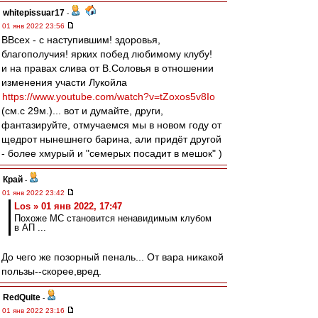
whitepissuar17
-
01 янв 2022 23:56
ВВсех - с наступившим! здоровья,
благополучия! ярких побед любимому клубу!
и на правах слива от В.Соловья в отношении
изменения участи Лукойла
https://www.youtube.com/watch?v=tZoxos5v8Io
(см.с 29м.)... вот и думайте, други,
фантазируйте, отмучаемся мы в новом году от
щедрот нынешнего барина, али придёт другой
- более хмурый и "семерых посадит в мешок" )
Край
-
01 янв 2022 23:42
Los » 01 янв 2022, 17:47
Похоже МС становится ненавидимым клубом
в АП ...
До чего же позорный пеналь... От вара никакой
пользы--скорее,вред.
RedQuite
-
01 янв 2022 23:16