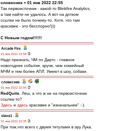
словесник » 01 янв 2022 22:55
Так первоисточник - какой-то Blinkfire Analytics,
а там найти не удалось. А вот на дотком
ссылки не было почему-то. Хотя, что там
красивее - это бесспорно!)))
С Новым годом!!!!!!
Arcade Fire
-
01 янв 2022 22:58
Надо признать, ЧМ по Дартс - главное
новогоднее событие, круче, чем хоккейный
МЧМ и тем более АПЛ. Умеют в шоу, собаки.
словесник
-
01 янв 2022 22:55
RedQuite
, Лёш, а что ж не на первоисточник
ссылка-то?
Здесь
и
здесь
красивее и "изначальнее" :-).
slava1
-
01 янв 2022 22:35
При том,что всего с двумя титулами в эру Лука.