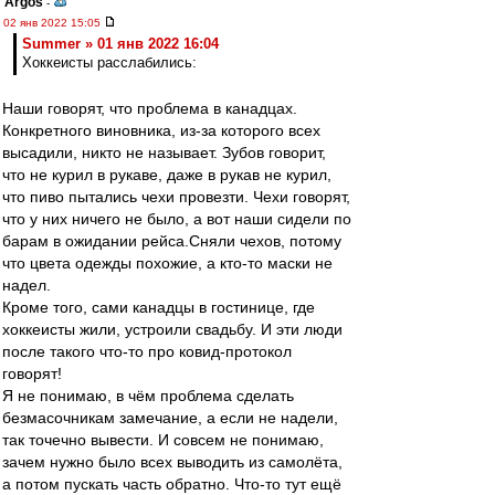
Argos
-
02 янв 2022 15:05
Summer » 01 янв 2022 16:04
Хоккеисты расслабились:
Наши говорят, что проблема в канадцах.
Конкретного виновника, из-за которого всех
высадили, никто не называет. Зубов говорит,
что не курил в рукаве, даже в рукав не курил,
что пиво пытались чехи провезти. Чехи говорят,
что у них ничего не было, а вот наши сидели по
барам в ожидании рейса.Сняли чехов, потому
что цвета одежды похожие, а кто-то маски не
надел.
Кроме того, сами канадцы в гостинице, где
хоккеисты жили, устроили свадьбу. И эти люди
после такого что-то про ковид-протокол
говорят!
Я не понимаю, в чём проблема сделать
безмасочникам замечание, а если не надели,
так точечно вывести. И совсем не понимаю,
зачем нужно было всех выводить из самолёта,
а потом пускать часть обратно. Что-то тут ещё