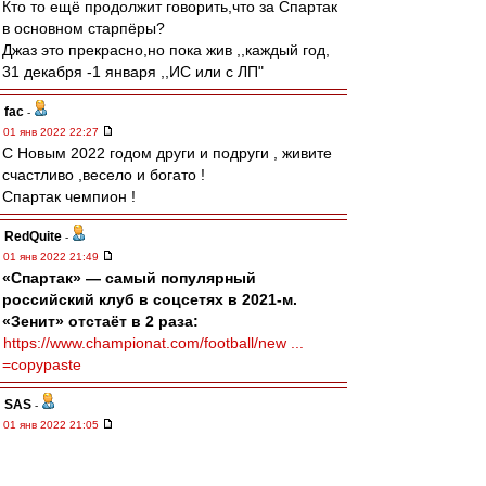
Кто то ещё продолжит говорить,что за Спартак
в основном старпёры?
Джаз это прекрасно,но пока жив ,,каждый год,
31 декабря -1 января ,,ИС или с ЛП"
fac
-
01 янв 2022 22:27
С Новым 2022 годом други и подруги , живите
счастливо ,весело и богато !
Спартак чемпион !
RedQuite
-
01 янв 2022 21:49
«Спартак» — самый популярный
российский клуб в соцсетях в 2021-м.
«Зенит» отстаёт в 2 раза:
https://www.championat.com/football/new ...
=copypaste
SAS
-
01 янв 2022 21:05
...
"Сегодня он играет джаз,