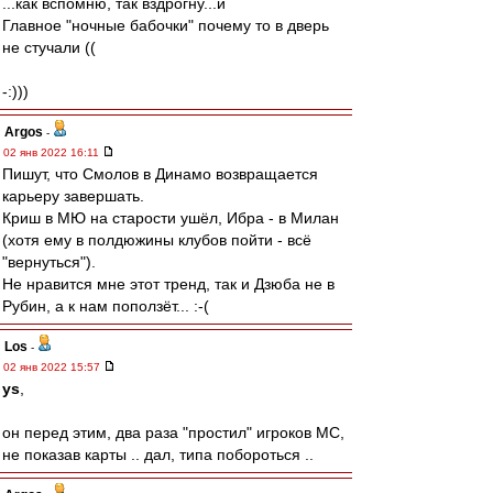
...как вспомню, так вздрогну...и
Главное "ночные бабочки" почему то в дверь
не стучали ((
-:)))
Argos
-
02 янв 2022 16:11
Пишут, что Смолов в Динамо возвращается
карьеру завершать.
Криш в МЮ на старости ушёл, Ибра - в Милан
(хотя ему в полдюжины клубов пойти - всё
"вернуться").
Не нравится мне этот тренд, так и Дзюба не в
Рубин, а к нам поползёт... :-(
Los
-
02 янв 2022 15:57
ys
,
он перед этим, два раза "простил" игроков МС,
не показав карты .. дал, типа побороться ..