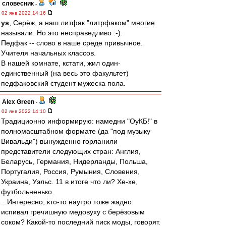
словесник
-
02 янв 2022 14:16
ys
, Серёж, а наш литфак "литрфаком" многие
называли. Но это несправедливо :-).
Педфак -- слово в наше среде привычное.
Учителя начальных классов.
В нашей комнате, кстати, жил один-
единственный (на весь это факультет)
педфаковский студент мужеска пола.
Alex Green
-
02 янв 2022 14:10
Традиционно информирую: намедни "ОуКБ!" в
полномасштабном формате (да "под музыку
Вивальди") вынужденно горланили
представители следующих стран: Англия,
Беларусь, Германия, Нидерланды, Польша,
Португалия, Россия, Румыния, Словения,
Украина, Уэльс. 11 в итоге что ли? Хе-хе,
футбольненько.
...Интересно, кто-то наутро тоже жадно
испивал гречишную медовуху с берёзовым
соком? Какой-то последний писк моды, говорят.