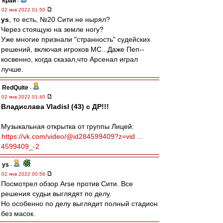
Край
-
02 янв 2022 01:50
ys
, то есть, №20 Сити не нырял?
Через стоящую на земле ногу?
Уже многие признали "странность" судейских
решений, включая игроков МС...Даже Пеп--
косвенно, когда сказал,что Арсенал играл
лучше.
RedQuite
-
02 янв 2022 01:40
Владислава Vladisl (43) с ДР!!!
Музыкальная открытка от группы Лицей:
https://vk.com/video/@id284599409?z=vid ...
4599409_-2
ys
-
02 янв 2022 00:56
Посмотрел обзор Arse против Сити. Все
решения судьи выглядят по делу.
Но особенно по делу выглядит полный стадион
без масок.