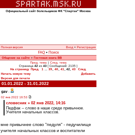
Официальный сайт болельщиков ФК "Спартак" Москва
Полная версия
Вход
•
Регистрация
FAQ
•
Поиск
Общение на сайте
Гостевая книга ВВ
»
Пред. тема
|
След. тема
Страница
42
из
43
[ Сообщений: 2135 ]
На страницу
Пред.
1
...
39
,
40
,
41
,
42
,
43
След.
Начать новую тему
Добавить
Версия для печати
01.01.2022 - 31.01.2022
gav
-
02 янв 2022 16:53
словесник » 02 янв 2022, 14:16
Педфак -- слово в наше среде привычное.
Учителя начальных классов.
мне привычнее слово "педуля" - педучилище
учителя начальных классов и воспитатели