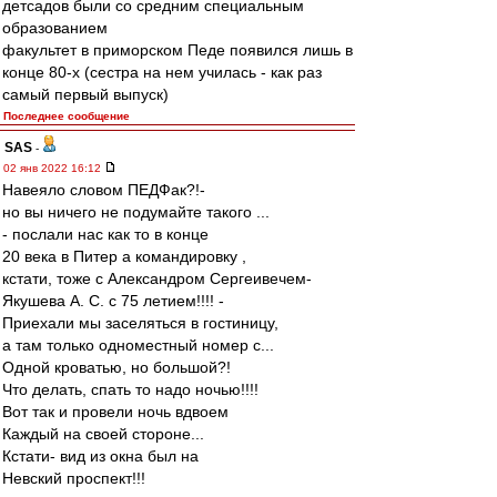
детсадов были со средним специальным
образованием
факультет в приморском Педе появился лишь в
конце 80-х (сестра на нем училась - как раз
самый первый выпуск)
Последнее сообщение
SAS
-
02 янв 2022 16:12
Навеяло словом ПЕДФак?!-
но вы ничего не подумайте такого ...
- послали нас как то в конце
20 века в Питер а командировку ,
кстати, тоже с Александром Сергеивечем-
Якушева А. С. с 75 летием!!!! -
Приехали мы заселяться в гостиницу,
а там только одноместный номер с...
Одной кроватью, но большой?!
Что делать, спать то надо ночью!!!!
Вот так и провели ночь вдвоем
Каждый на своей стороне...
Кстати- вид из окна был на
Невский проспект!!!