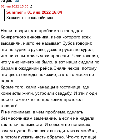
Argos
-
02 янв 2022 15:05
Summer » 01 янв 2022 16:04
Хоккеисты расслабились:
Наши говорят, что проблема в канадцах.
Конкретного виновника, из-за которого всех
высадили, никто не называет. Зубов говорит,
что не курил в рукаве, даже в рукав не курил,
что пиво пытались чехи провезти. Чехи говорят,
что у них ничего не было, а вот наши сидели по
барам в ожидании рейса.Сняли чехов, потому
что цвета одежды похожие, а кто-то маски не
надел.
Кроме того, сами канадцы в гостинице, где
хоккеисты жили, устроили свадьбу. И эти люди
после такого что-то про ковид-протокол
говорят!
Я не понимаю, в чём проблема сделать
безмасочникам замечание, а если не надели,
так точечно вывести. И совсем не понимаю,
зачем нужно было всех выводить из самолёта,
а потом пускать часть обратно. Что-то тут ещё