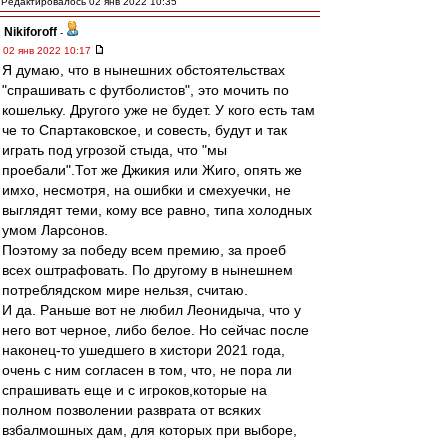
Редактировалось 02 янв 2022 10:35
Nikiforoff
-
02 янв 2022 10:17
Я думаю, что в нынешних обстоятельствах
"спрашивать с футболистов", это мочить по
кошельку. Другого уже не будет. У кого есть там
че то Спартаковское, и совесть, будут и так
играть под угрозой стыда, что "мы
проебали".Тот же Джикия или Жиго, опять же
имхо, несмотря, на ошибки и смехуечки, не
выглядят теми, кому все равно, типа холодных
умом Ларсонов.
Поэтому за победу всем премию, за проеб
всех оштрафовать. По другому в нынешнем
потреблядском мире нельзя, считаю.
И да. Раньше вот не любил Леонидыча, что у
него вот черное, либо белое. Но сейчас после
наконец-то ушедшего в хистори 2021 года,
очень с ним согласен в том, что, не пора ли
спрашивать еще и с игроков,которые на
полном позволении разврата от всяких
взбалмошных дам, для которых при выборе,