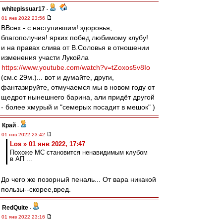
whitepissuar17
-
01 янв 2022 23:56
ВВсех - с наступившим! здоровья,
благополучия! ярких побед любимому клубу!
и на правах слива от В.Соловья в отношении
изменения участи Лукойла
https://www.youtube.com/watch?v=tZoxos5v8Io
(см.с 29м.)... вот и думайте, други,
фантазируйте, отмучаемся мы в новом году от
щедрот нынешнего барина, али придёт другой
- более хмурый и "семерых посадит в мешок" )
Край
-
01 янв 2022 23:42
Los » 01 янв 2022, 17:47
Похоже МС становится ненавидимым клубом
в АП ...
До чего же позорный пеналь... От вара никакой
пользы--скорее,вред.
RedQuite
-
01 янв 2022 23:16