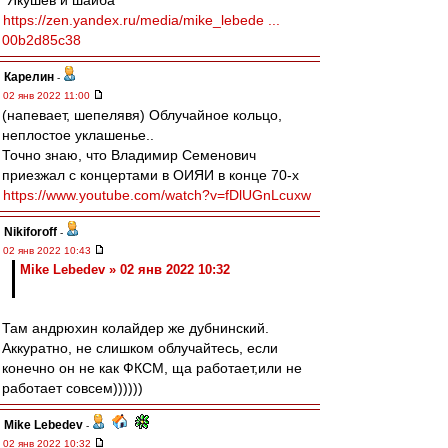
"Якушев и шайба"
https://zen.yandex.ru/media/mike_lebede ...
00b2d85c38
Карелин
-
02 янв 2022 11:00
(напевает, шепелявя) Облучайное кольцо,
неплостое уклашенье..
Точно знаю, что Владимир Семенович
приезжал с концертами в ОИЯИ в конце 70-х
https://www.youtube.com/watch?v=fDlUGnLcuxw
Nikiforoff
-
02 янв 2022 10:43
Mike Lebedev » 02 янв 2022 10:32
Там андрюхин колайдер же дубнинский.
Аккуратно, не слишком облучайтесь, если
конечно он не как ФКСМ, ща работает,или не
работает совсем))))))
Mike Lebedev
-
02 янв 2022 10:32