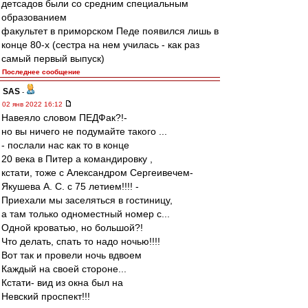
детсадов были со средним специальным
образованием
факультет в приморском Педе появился лишь в
конце 80-х (сестра на нем училась - как раз
самый первый выпуск)
Последнее сообщение
SAS
-
02 янв 2022 16:12
Навеяло словом ПЕДФак?!-
но вы ничего не подумайте такого ...
- послали нас как то в конце
20 века в Питер а командировку ,
кстати, тоже с Александром Сергеивечем-
Якушева А. С. с 75 летием!!!! -
Приехали мы заселяться в гостиницу,
а там только одноместный номер с...
Одной кроватью, но большой?!
Что делать, спать то надо ночью!!!!
Вот так и провели ночь вдвоем
Каждый на своей стороне...
Кстати- вид из окна был на
Невский проспект!!!