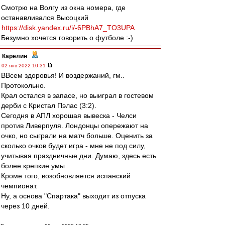
Смотрю на Волгу из окна номера, где
останавливался Высоцкий
https://disk.yandex.ru/i/-6PBhA7_TO3UPA
Безумно хочется говорить о футболе :-)
Карелин
-
02 янв 2022 10:31
ВВсем здоровья! И воздержаний, гм..
Протокольно.
Крал остался в запасе, но выиграл в гостевом
дерби с Кристал Пэлас (3:2).
Сегодня в АПЛ хорошая вывеска - Челси
против Ливерпуля. Лондонцы опережают на
очко, но сыграли на матч больше. Оценить за
сколько очков будет игра - мне не под силу,
учитывая праздничные дни. Думаю, здесь есть
более крепкие умы..
Кроме того, возобновляется испанский
чемпионат.
Ну, а основа "Спартака" выходит из отпуска
через 10 дней.