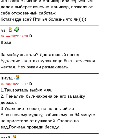
что важнее сиськи и маникюр или серьезным
делом выберет конечно маникюр, позволяют
себе откровенный саботаж.
Кстати где все? Птичья болезнь что ли)))))
ys
-
02 янв 2022 02:28
Край
,
За майку хватали? Достаточный повод.
Удаление - контакт кулак-лицо был - железная
желтая. Нех руками размахивать.
slava1
-
02 янв 2022 02:17
1.Так,вратарь выбил мяч.
2. Пенальти был-нахрена он его за майку
держал.
3.Удаление -левое, не по английски.
А вот почему мудаку, забившему на 94 минуте
не прилетело от пушкарей. Ставлю на
вид,Ролиган,проведи беседу.