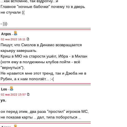
...как вспомню, так вздрогну...и
Главное "ночные бабочки" почему то в дверь
не стучали ((
-:)))
Argos
-
02 янв 2022 16:11
Пишут, что Смолов в Динамо возвращается
карьеру завершать.
Криш в МЮ на старости ушёл, Ибра - в Милан
(хотя ему в полдюжины клубов пойти - всё
"вернуться").
Не нравится мне этот тренд, так и Дзюба не в
Рубин, а к нам поползёт... :-(
Los
-
02 янв 2022 15:57
ys
,
он перед этим, два раза "простил" игроков МС,
не показав карты .. дал, типа побороться ..