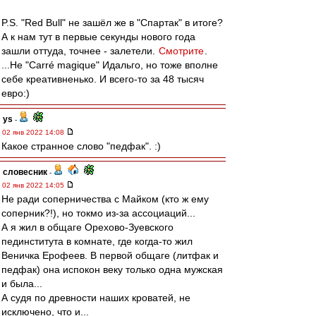
P.S. "Red Bull" не зашёл же в "Спартак" в итоге?
А к нам тут в первые секунды нового года
зашли оттуда, точнее - залетели.
Смотрите
.
...Не "Carré magique" Идальго, но тоже вполне
себе креативненько. И всего-то за 48 тысяч
евро:)
ys
-
02 янв 2022 14:08
Какое странное слово "педфак". :)
словесник
-
02 янв 2022 14:05
Не ради соперничества с Майком (кто ж ему
соперник?!), но токмо из-за ассоциаций...
А я жил в общаге Орехово-Зуевского
пединститута в комнате, где когда-то жил
Веничка Ерофеев. В первой общаге (литфак и
педфак) она испокон веку только одна мужская
и была...
А судя по древности наших кроватей, не
исключено, что и...