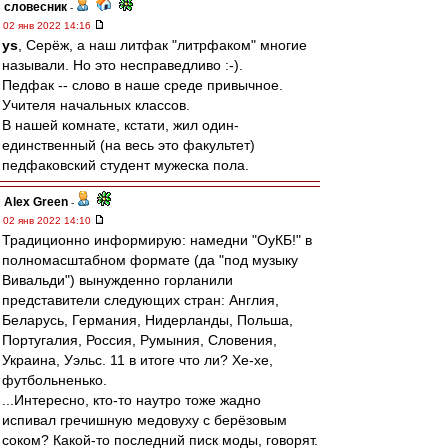
словесник
-
02 янв 2022 14:16
ys
, Серёж, а наш литфак "литрфаком" многие
называли. Но это несправедливо :-).
Педфак -- слово в наше среде привычное.
Учителя начальных классов.
В нашей комнате, кстати, жил один-
единственный (на весь это факультет)
педфаковский студент мужеска пола.
Alex Green
-
02 янв 2022 14:10
Традиционно информирую: намедни "ОуКБ!" в
полномасштабном формате (да "под музыку
Вивальди") вынужденно горланили
представители следующих стран: Англия,
Беларусь, Германия, Нидерланды, Польша,
Португалия, Россия, Румыния, Словения,
Украина, Уэльс. 11 в итоге что ли? Хе-хе,
футбольненько.
...Интересно, кто-то наутро тоже жадно
испивал гречишную медовуху с берёзовым
соком? Какой-то последний писк моды, говорят.