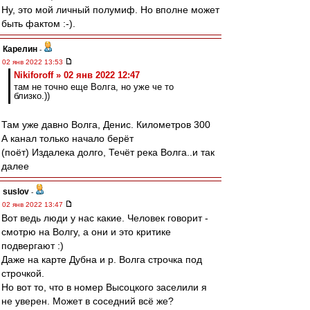
Ну, это мой личный полумиф. Но вполне может
быть фактом :-).
Карелин
-
02 янв 2022 13:53
Nikiforoff » 02 янв 2022 12:47
там не точно еще Волга, но уже че то
близко.))
Там уже давно Волга, Денис. Километров 300
А канал только начало берёт
(поёт) Издалека долго, Течёт река Волга..и так
далее
suslov
-
02 янв 2022 13:47
Вот ведь люди у нас какие. Человек говорит -
смотрю на Волгу, а они и это критике
подвергают :)
Даже на карте Дубна и р. Волга строчка под
строчкой.
Но вот то, что в номер Высоцкого заселили я
не уверен. Может в соседний всё же?