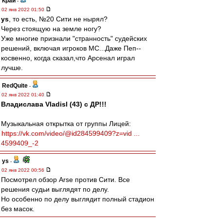
Край
-
02 янв 2022 01:50
ys
, то есть, №20 Сити не нырял?
Через стоящую на земле ногу?
Уже многие признали "странность" судейских
решений, включая игроков МС...Даже Пеп--
косвенно, когда сказал,что Арсенал играл
лучше.
RedQuite
-
02 янв 2022 01:40
Владислава Vladisl (43) с ДР!!!
Музыкальная открытка от группы Лицей:
https://vk.com/video/@id284599409?z=vid ...
4599409_-2
ys
-
02 янв 2022 00:56
Посмотрел обзор Arse против Сити. Все
решения судьи выглядят по делу.
Но особенно по делу выглядит полный стадион
без масок.