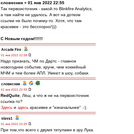
словесник » 01 янв 2022 22:55
Так первоисточник - какой-то Blinkfire Analytics,
а там найти не удалось. А вот на дотком
ссылки не было почему-то. Хотя, что там
красивее - это бесспорно!)))
С Новым годом!!!!!!
Arcade Fire
-
01 янв 2022 22:58
Надо признать, ЧМ по Дартс - главное
новогоднее событие, круче, чем хоккейный
МЧМ и тем более АПЛ. Умеют в шоу, собаки.
словесник
-
01 янв 2022 22:55
RedQuite
, Лёш, а что ж не на первоисточник
ссылка-то?
Здесь
и
здесь
красивее и "изначальнее" :-).
slava1
-
01 янв 2022 22:35
При том,что всего с двумя титулами в эру Лука.