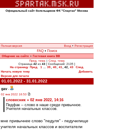
Официальный сайт болельщиков ФК "Спартак" Москва
Полная версия
Вход
•
Регистрация
FAQ
•
Поиск
Общение на сайте
Гостевая книга ВВ
»
Пред. тема
|
След. тема
Страница
42
из
43
[ Сообщений: 2135 ]
На страницу
Пред.
1
...
39
,
40
,
41
,
42
,
43
След.
Начать новую тему
Добавить
Версия для печати
01.01.2022 - 31.01.2022
gav
-
02 янв 2022 16:53
словесник » 02 янв 2022, 14:16
Педфак -- слово в наше среде привычное.
Учителя начальных классов.
мне привычнее слово "педуля" - педучилище
учителя начальных классов и воспитатели