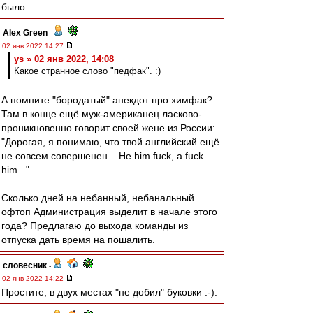
было...
Alex Green
-
02 янв 2022 14:27
ys » 02 янв 2022, 14:08
Какое странное слово "педфак". :)
А помните "бородатый" анекдот про химфак?
Там в конце ещё муж-американец ласково-
проникновенно говорит своей жене из России:
"Дорогая, я понимаю, что твой английский ещё
не совсем совершенен... Не him fuck, а fuck
him...".
Сколько дней на небанный, небанальный
офтоп Администрация выделит в начале этого
года? Предлагаю до выхода команды из
отпуска дать время на пошалить.
словесник
-
02 янв 2022 14:22
Простите, в двух местах "не добил" буковки :-).