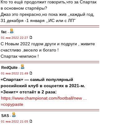
Кто то ещё продолжит говорить,что за Спартак
в основном старпёры?
Джаз это прекрасно,но пока жив ,,каждый год,
31 декабря -1 января ,,ИС или с ЛП"
fac
-
01 янв 2022 22:27
С Новым 2022 годом други и подруги , живите
счастливо ,весело и богато !
Спартак чемпион !
RedQuite
-
01 янв 2022 21:49
«Спартак» — самый популярный
российский клуб в соцсетях в 2021-м.
«Зенит» отстаёт в 2 раза:
https://www.championat.com/football/new ...
=copypaste
SAS
-
01 янв 2022 21:05
...
"Сегодня он играет джаз,