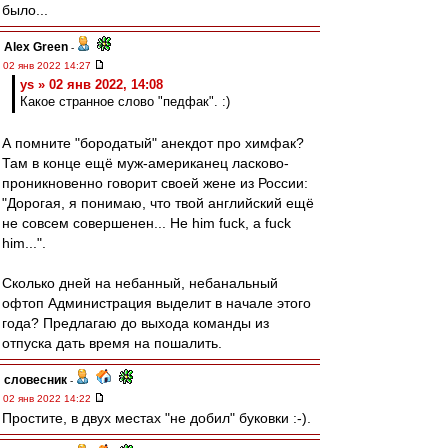
было...
Alex Green
-
02 янв 2022 14:27
ys » 02 янв 2022, 14:08
Какое странное слово "педфак". :)
А помните "бородатый" анекдот про химфак?
Там в конце ещё муж-американец ласково-
проникновенно говорит своей жене из России:
"Дорогая, я понимаю, что твой английский ещё
не совсем совершенен... Не him fuck, а fuck
him...".
Сколько дней на небанный, небанальный
офтоп Администрация выделит в начале этого
года? Предлагаю до выхода команды из
отпуска дать время на пошалить.
словесник
-
02 янв 2022 14:22
Простите, в двух местах "не добил" буковки :-).