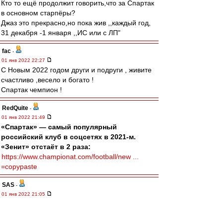
Кто то ещё продолжит говорить,что за Спартак
в основном старпёры?
Джаз это прекрасно,но пока жив ,,каждый год,
31 декабря -1 января ,,ИС или с ЛП"
fac
-
01 янв 2022 22:27
С Новым 2022 годом други и подруги , живите
счастливо ,весело и богато !
Спартак чемпион !
RedQuite
-
01 янв 2022 21:49
«Спартак» — самый популярный
российский клуб в соцсетях в 2021-м.
«Зенит» отстаёт в 2 раза:
https://www.championat.com/football/new ...
=copypaste
SAS
-
01 янв 2022 21:05
...
"Сегодня он играет джаз,