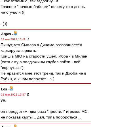
...как вспомню, так вздрогну...и
Главное "ночные бабочки" почему то в дверь
не стучали ((
-:)))
Argos
-
02 янв 2022 16:11
Пишут, что Смолов в Динамо возвращается
карьеру завершать.
Криш в МЮ на старости ушёл, Ибра - в Милан
(хотя ему в полдюжины клубов пойти - всё
"вернуться").
Не нравится мне этот тренд, так и Дзюба не в
Рубин, а к нам поползёт... :-(
Los
-
02 янв 2022 15:57
ys
,
он перед этим, два раза "простил" игроков МС,
не показав карты .. дал, типа побороться ..