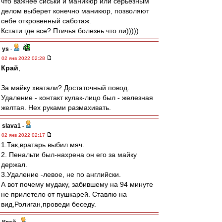
что важнее сиськи и маникюр или серьезным
делом выберет конечно маникюр, позволяют
себе откровенный саботаж.
Кстати где все? Птичья болезнь что ли)))))
ys
-
02 янв 2022 02:28
Край
,
За майку хватали? Достаточный повод.
Удаление - контакт кулак-лицо был - железная
желтая. Нех руками размахивать.
slava1
-
02 янв 2022 02:17
1.Так,вратарь выбил мяч.
2. Пенальти был-нахрена он его за майку
держал.
3.Удаление -левое, не по английски.
А вот почему мудаку, забившему на 94 минуте
не прилетело от пушкарей. Ставлю на
вид,Ролиган,проведи беседу.