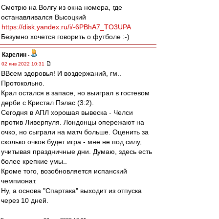
Смотрю на Волгу из окна номера, где
останавливался Высоцкий
https://disk.yandex.ru/i/-6PBhA7_TO3UPA
Безумно хочется говорить о футболе :-)
Карелин
-
02 янв 2022 10:31
ВВсем здоровья! И воздержаний, гм..
Протокольно.
Крал остался в запасе, но выиграл в гостевом
дерби с Кристал Пэлас (3:2).
Сегодня в АПЛ хорошая вывеска - Челси
против Ливерпуля. Лондонцы опережают на
очко, но сыграли на матч больше. Оценить за
сколько очков будет игра - мне не под силу,
учитывая праздничные дни. Думаю, здесь есть
более крепкие умы..
Кроме того, возобновляется испанский
чемпионат.
Ну, а основа "Спартака" выходит из отпуска
через 10 дней.