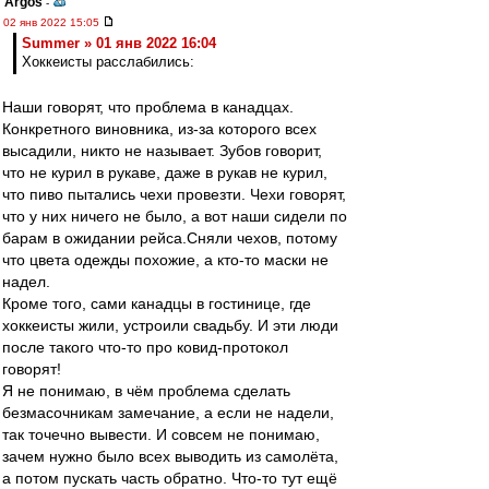
Argos
-
02 янв 2022 15:05
Summer » 01 янв 2022 16:04
Хоккеисты расслабились:
Наши говорят, что проблема в канадцах.
Конкретного виновника, из-за которого всех
высадили, никто не называет. Зубов говорит,
что не курил в рукаве, даже в рукав не курил,
что пиво пытались чехи провезти. Чехи говорят,
что у них ничего не было, а вот наши сидели по
барам в ожидании рейса.Сняли чехов, потому
что цвета одежды похожие, а кто-то маски не
надел.
Кроме того, сами канадцы в гостинице, где
хоккеисты жили, устроили свадьбу. И эти люди
после такого что-то про ковид-протокол
говорят!
Я не понимаю, в чём проблема сделать
безмасочникам замечание, а если не надели,
так точечно вывести. И совсем не понимаю,
зачем нужно было всех выводить из самолёта,
а потом пускать часть обратно. Что-то тут ещё