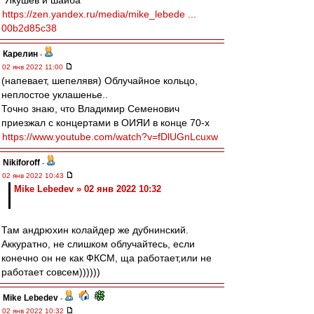
"Якушев и шайба"
https://zen.yandex.ru/media/mike_lebede ...
00b2d85c38
Карелин
-
02 янв 2022 11:00
(напевает, шепелявя) Облучайное кольцо,
неплостое уклашенье..
Точно знаю, что Владимир Семенович
приезжал с концертами в ОИЯИ в конце 70-х
https://www.youtube.com/watch?v=fDlUGnLcuxw
Nikiforoff
-
02 янв 2022 10:43
Mike Lebedev » 02 янв 2022 10:32
Там андрюхин колайдер же дубнинский.
Аккуратно, не слишком облучайтесь, если
конечно он не как ФКСМ, ща работает,или не
работает совсем))))))
Mike Lebedev
-
02 янв 2022 10:32