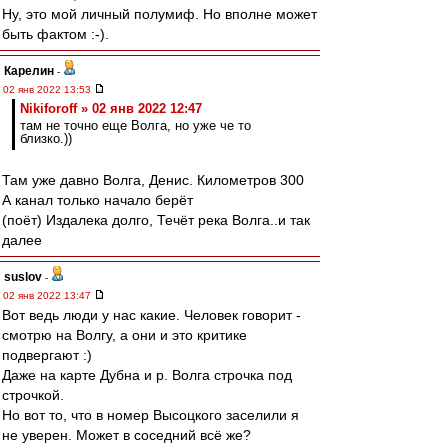
Ну, это мой личный полумиф. Но вполне может
быть фактом :-).
Карелин
-
02 янв 2022 13:53
Nikiforoff » 02 янв 2022 12:47
там не точно еще Волга, но уже че то
близко.))
Там уже давно Волга, Денис. Километров 300
А канал только начало берёт
(поёт) Издалека долго, Течёт река Волга..и так
далее
suslov
-
02 янв 2022 13:47
Вот ведь люди у нас какие. Человек говорит -
смотрю на Волгу, а они и это критике
подвергают :)
Даже на карте Дубна и р. Волга строчка под
строчкой.
Но вот то, что в номер Высоцкого заселили я
не уверен. Может в соседний всё же?