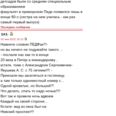
детсадов были со средним специальным
образованием
факультет в приморском Педе появился лишь в
конце 80-х (сестра на нем училась - как раз
самый первый выпуск)
Последнее сообщение
SAS
-
02 янв 2022 16:12
Навеяло словом ПЕДФак?!-
но вы ничего не подумайте такого ...
- послали нас как то в конце
20 века в Питер а командировку ,
кстати, тоже с Александром Сергеивечем-
Якушева А. С. с 75 летием!!!! -
Приехали мы заселяться в гостиницу,
а там только одноместный номер с...
Одной кроватью, но большой?!
Что делать, спать то надо ночью!!!!
Вот так и провели ночь вдвоем
Каждый на своей стороне...
Кстати- вид из окна был на
Невский проспект!!!