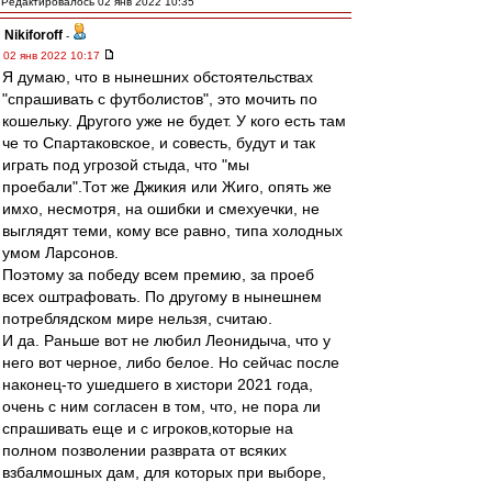
Редактировалось 02 янв 2022 10:35
Nikiforoff
-
02 янв 2022 10:17
Я думаю, что в нынешних обстоятельствах
"спрашивать с футболистов", это мочить по
кошельку. Другого уже не будет. У кого есть там
че то Спартаковское, и совесть, будут и так
играть под угрозой стыда, что "мы
проебали".Тот же Джикия или Жиго, опять же
имхо, несмотря, на ошибки и смехуечки, не
выглядят теми, кому все равно, типа холодных
умом Ларсонов.
Поэтому за победу всем премию, за проеб
всех оштрафовать. По другому в нынешнем
потреблядском мире нельзя, считаю.
И да. Раньше вот не любил Леонидыча, что у
него вот черное, либо белое. Но сейчас после
наконец-то ушедшего в хистори 2021 года,
очень с ним согласен в том, что, не пора ли
спрашивать еще и с игроков,которые на
полном позволении разврата от всяких
взбалмошных дам, для которых при выборе,