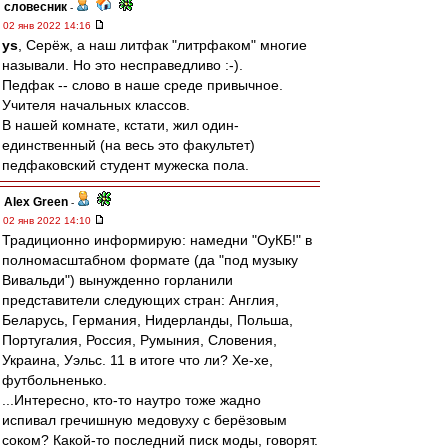
словесник
-
02 янв 2022 14:16
ys
, Серёж, а наш литфак "литрфаком" многие
называли. Но это несправедливо :-).
Педфак -- слово в наше среде привычное.
Учителя начальных классов.
В нашей комнате, кстати, жил один-
единственный (на весь это факультет)
педфаковский студент мужеска пола.
Alex Green
-
02 янв 2022 14:10
Традиционно информирую: намедни "ОуКБ!" в
полномасштабном формате (да "под музыку
Вивальди") вынужденно горланили
представители следующих стран: Англия,
Беларусь, Германия, Нидерланды, Польша,
Португалия, Россия, Румыния, Словения,
Украина, Уэльс. 11 в итоге что ли? Хе-хе,
футбольненько.
...Интересно, кто-то наутро тоже жадно
испивал гречишную медовуху с берёзовым
соком? Какой-то последний писк моды, говорят.