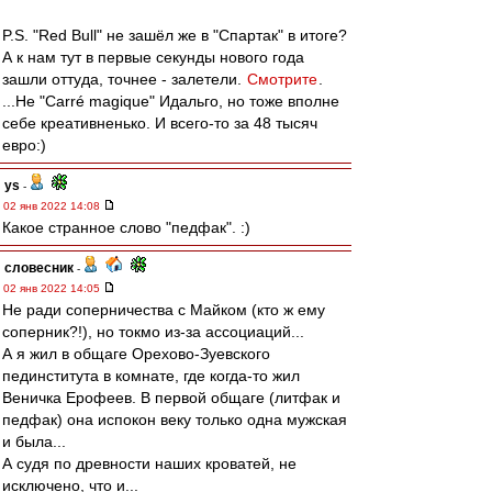
P.S. "Red Bull" не зашёл же в "Спартак" в итоге?
А к нам тут в первые секунды нового года
зашли оттуда, точнее - залетели.
Смотрите
.
...Не "Carré magique" Идальго, но тоже вполне
себе креативненько. И всего-то за 48 тысяч
евро:)
ys
-
02 янв 2022 14:08
Какое странное слово "педфак". :)
словесник
-
02 янв 2022 14:05
Не ради соперничества с Майком (кто ж ему
соперник?!), но токмо из-за ассоциаций...
А я жил в общаге Орехово-Зуевского
пединститута в комнате, где когда-то жил
Веничка Ерофеев. В первой общаге (литфак и
педфак) она испокон веку только одна мужская
и была...
А судя по древности наших кроватей, не
исключено, что и...