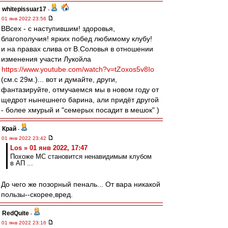
whitepissuar17
-
01 янв 2022 23:56
ВВсех - с наступившим! здоровья,
благополучия! ярких побед любимому клубу!
и на правах слива от В.Соловья в отношении
изменения участи Лукойла
https://www.youtube.com/watch?v=tZoxos5v8Io
(см.с 29м.)... вот и думайте, други,
фантазируйте, отмучаемся мы в новом году от
щедрот нынешнего барина, али придёт другой
- более хмурый и "семерых посадит в мешок" )
Край
-
01 янв 2022 23:42
Los » 01 янв 2022, 17:47
Похоже МС становится ненавидимым клубом
в АП ...
До чего же позорный пеналь... От вара никакой
пользы--скорее,вред.
RedQuite
-
01 янв 2022 23:16