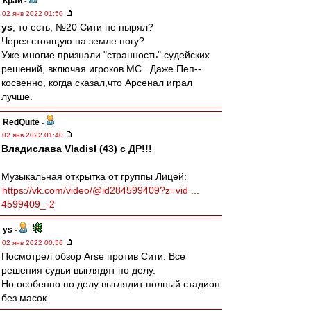
Край
-
02 янв 2022 01:50
ys
, то есть, №20 Сити не нырял?
Через стоящую на земле ногу?
Уже многие признали "странность" судейских
решений, включая игроков МС...Даже Пеп--
косвенно, когда сказал,что Арсенал играл
лучше.
RedQuite
-
02 янв 2022 01:40
Владислава Vladisl (43) с ДР!!!
Музыкальная открытка от группы Лицей:
https://vk.com/video/@id284599409?z=vid ...
4599409_-2
ys
-
02 янв 2022 00:56
Посмотрел обзор Arse против Сити. Все
решения судьи выглядят по делу.
Но особенно по делу выглядит полный стадион
без масок.