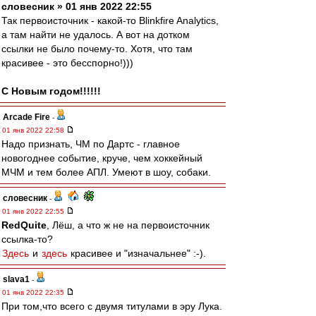
словесник » 01 янв 2022 22:55
Так первоисточник - какой-то Blinkfire Analytics,
а там найти не удалось. А вот на дотком
ссылки не было почему-то. Хотя, что там
красивее - это бесспорно!)))
С Новым годом!!!!!!
Arcade Fire
-
01 янв 2022 22:58
Надо признать, ЧМ по Дартс - главное
новогоднее событие, круче, чем хоккейный
МЧМ и тем более АПЛ. Умеют в шоу, собаки.
словесник
-
01 янв 2022 22:55
RedQuite
, Лёш, а что ж не на первоисточник
ссылка-то?
Здесь
и
здесь
красивее и "изначальнее" :-).
slava1
-
01 янв 2022 22:35
При том,что всего с двумя титулами в эру Лука.