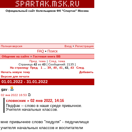
Официальный сайт болельщиков ФК "Спартак" Москва
Полная версия
Вход
•
Регистрация
FAQ
•
Поиск
Общение на сайте
Гостевая книга ВВ
»
Пред. тема
|
След. тема
Страница
42
из
43
[ Сообщений: 2135 ]
На страницу
Пред.
1
...
39
,
40
,
41
,
42
,
43
След.
Начать новую тему
Добавить
Версия для печати
01.01.2022 - 31.01.2022
gav
-
02 янв 2022 16:53
словесник » 02 янв 2022, 14:16
Педфак -- слово в наше среде привычное.
Учителя начальных классов.
мне привычнее слово "педуля" - педучилище
учителя начальных классов и воспитатели