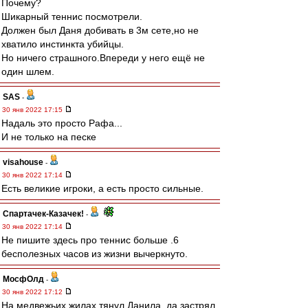
Почему?
Шикарный теннис посмотрели.
Должен был Даня добивать в 3м сете,но не
хватило инстинкта убийцы.
Но ничего страшного.Впереди у него ещё не
один шлем.
SAS
-
30 янв 2022 17:15
Надаль это просто Рафа...
И не только на песке
visahouse
-
30 янв 2022 17:14
Есть великие игроки, а есть просто сильные.
Спартачек-Казачек!
-
30 янв 2022 17:14
Не пишите здесь про теннис больше .6
бесполезных часов из жизни вычеркнуто.
МосфОлд
-
30 янв 2022 17:12
На медвежьих жилах тянул Данила, да застрял