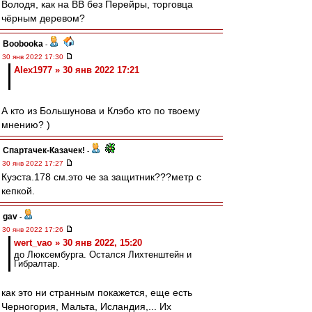
Володя, как на ВВ без Перейры, торговца
чёрным деревом?
Boobooka
-
30 янв 2022 17:30
Alex1977 » 30 янв 2022 17:21
А кто из Большунова и Клэбо кто по твоему
мнению? )
Спартачек-Казачек!
-
30 янв 2022 17:27
Куэста.178 см.это че за защитник???метр с
кепкой.
gav
-
30 янв 2022 17:26
wert_vao » 30 янв 2022, 15:20
до Люксембурга. Остался Лихтенштейн и
Гибралтар.
как это ни странным покажется, еще есть
Черногория, Мальта, Исландия,... Их