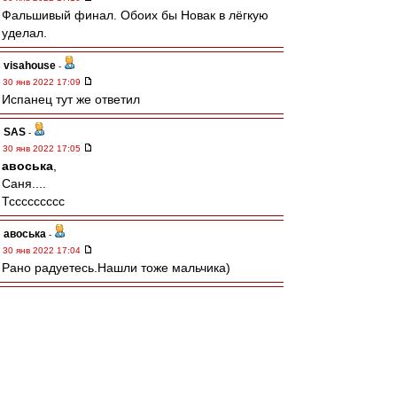
Фальшивый финал. Обоих бы Новак в лёгкую
уделал.
visahouse
-
30 янв 2022 17:09
Испанец тут же ответил
SAS
-
30 янв 2022 17:05
авоська
,
Саня....
Тссссссссс
авоська
-
30 янв 2022 17:04
Рано радуетесь.Нашли тоже мальчика)
doctor3006
-
30 янв 2022 17:03
офигеть, Медведев брэйк сделал!
Σπάρτακος
-
30 янв 2022 16:58