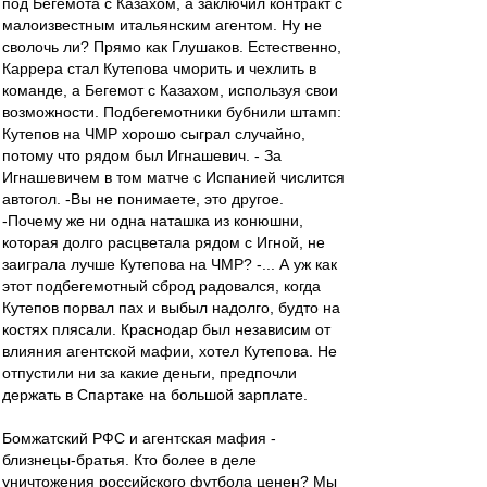
под Бегемота с Казахом, а заключил контракт с
малоизвестным итальянским агентом. Ну не
сволочь ли? Прямо как Глушаков. Естественно,
Каррера стал Кутепова чморить и чехлить в
команде, а Бегемот с Казахом, используя свои
возможности. Подбегемотники бубнили штамп:
Кутепов на ЧМР хорошо сыграл случайно,
потому что рядом был Игнашевич. - За
Игнашевичем в том матче с Испанией числится
автогол. -Вы не понимаете, это другое.
-Почему же ни одна наташка из конюшни,
которая долго расцветала рядом с Игной, не
заиграла лучше Кутепова на ЧМР? -... А уж как
этот подбегемотный сброд радовался, когда
Кутепов порвал пах и выбыл надолго, будто на
костях плясали. Краснодар был независим от
влияния агентской мафии, хотел Кутепова. Не
отпустили ни за какие деньги, предпочли
держать в Спартаке на большой зарплате.
Бомжатский РФС и агентская мафия -
близнецы-братья. Кто более в деле
уничтожения российского футбола ценен? Мы