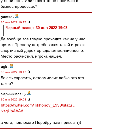
у Лёни есть. Или я чего-то не понимаю в
бизнес-процессах?
yamse
-
30 янв 2022 19:17
Черный плащ » 30 янв 2022 19:03
Да вообще все гладко проходит, как не у нас
прямо. Тренеру потребовался такой игрок и
спортивный директор сделал молниеносно.
Место расчистил, игрока нашел.
agk
-
30 янв 2022 19:17
Боюсь спросить, остеомиелит лобка это что
такое?
Черный плащ
-
30 янв 2022 19:03
https://twitter.com/Tikhonov_1999/statu ...
ixzqUpAAAA
а чего, неплохого Перейру нам привозят))