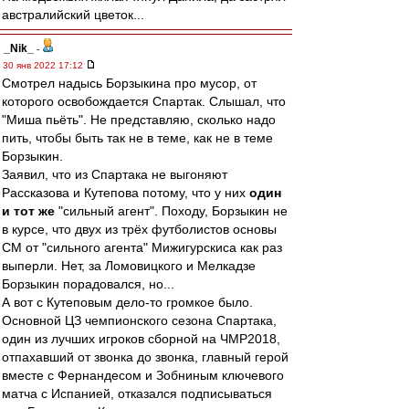
австралийский цветок...
_Nik_
-
30 янв 2022 17:12
Смотрел надысь Борзыкина про мусор, от
которого освобождается Спартак. Слышал, что
"Миша пьёть". Не представляю, сколько надо
пить, чтобы быть так не в теме, как не в теме
Борзыкин.
Заявил, что из Спартака не выгоняют
Рассказова и Кутепова потому, что у них
один
и тот же
"сильный агент". Походу, Борзыкин не
в курсе, что двух из трёх футболистов основы
СМ от "сильного агента" Мижигурскиса как раз
выперли. Нет, за Ломовицкого и Мелкадзе
Борзыкин порадовался, но...
А вот с Кутеповым дело-то громкое было.
Основной ЦЗ чемпионского сезона Спартака,
один из лучших игроков сборной на ЧМР2018,
отпахавший от звонка до звонка, главный герой
вместе с Фернандесом и Зобниным ключевого
матча с Испанией, отказался подписываться