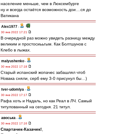
население меньше, чем в Люксембурге
ну и всегда остаётся возможность дои....ся до
Ватикана
Alex1977
-
30 янв 2022 17:21
В очередной раз можно увидеть разницу между
великим и простосиььгым. Как Болтшунов с
Клебо в лыжах.
malyushenko
-
30 янв 2022 17:18
Старый испанский жопачес забашлял чтоб
Новака сняли, серб ему 3-0 присунул бы…)
tver-udomlya
-
30 янв 2022 17:17
Рафа хоть и Надаль, но как Реал в ЛЧ. Самый
титулованный на сегодня. 21 титул.
авоська
-
30 янв 2022 17:16
Спартачек-Казачек!
,