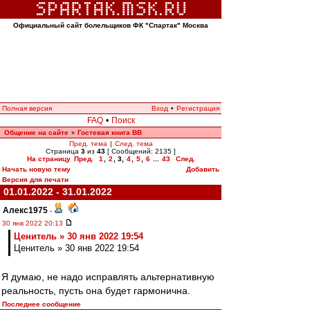
Официальный сайт болельщиков ФК "Спартак" Москва
Полная версия
Вход
•
Регистрация
FAQ
•
Поиск
Общение на сайте
Гостевая книга ВВ
»
Пред. тема
|
След. тема
Страница
3
из
43
[ Сообщений: 2135 ]
На страницу
Пред.
1
,
2
,
3
,
4
,
5
,
6
...
43
След.
Начать новую тему
Добавить
Версия для печати
01.01.2022 - 31.01.2022
Алекс1975
-
30 янв 2022 20:13
Ценитель » 30 янв 2022 19:54
Ценитель » 30 янв 2022 19:54
Я думаю, не надо исправлять альтернативную
реальность, пусть она будет гармонична.
Последнее сообщение