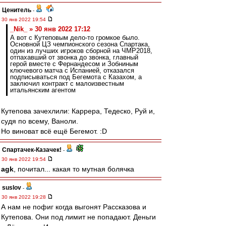
Ценитель
-
30 янв 2022 19:54
_Nik_ » 30 янв 2022 17:12
А вот с Кутеповым дело-то громкое было.
Основной ЦЗ чемпионского сезона Спартака,
один из лучших игроков сборной на ЧМР2018,
отпахавший от звонка до звонка, главный
герой вместе с Фернандесом и Зобниным
ключевого матча с Испанией, отказался
подписываться под Бегемота с Казахом, а
заключил контракт с малоизвестным
итальянским агентом
Кутепова зачехлили: Каррера, Тедеско, Руй и,
судя по всему, Ваноли.
Но виноват всё ещё Бегемот. :D
Спартачек-Казачек!
-
30 янв 2022 19:54
agk
, почитал... какая то мутная болячка
suslov
-
30 янв 2022 19:28
А нам не пофиг когда выгонят Рассказова и
Кутепова. Они под лимит не попадают. Деньги