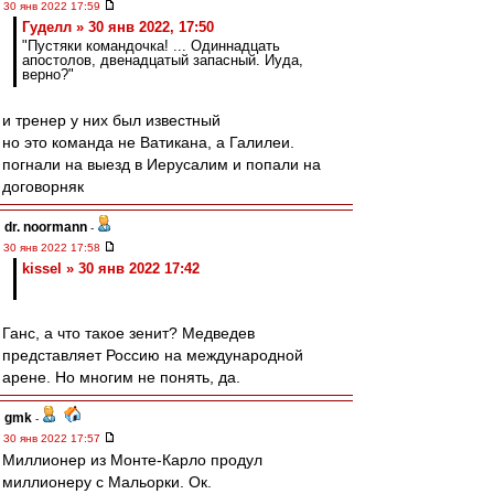
30 янв 2022 17:59
Гуделл » 30 янв 2022, 17:50
"Пустяки командочка! ... Одиннадцать
апостолов, двенадцатый запасный. Иуда,
верно?"
и тренер у них был известный
но это команда не Ватикана, а Галилеи.
погнали на выезд в Иерусалим и попали на
договорняк
dr. noormann
-
30 янв 2022 17:58
kissel » 30 янв 2022 17:42
Ганс, а что такое зенит? Медведев
представляет Россию на международной
арене. Но многим не понять, да.
gmk
-
30 янв 2022 17:57
Миллионер из Монте-Карло продул
миллионеру с Мальорки. Ок.