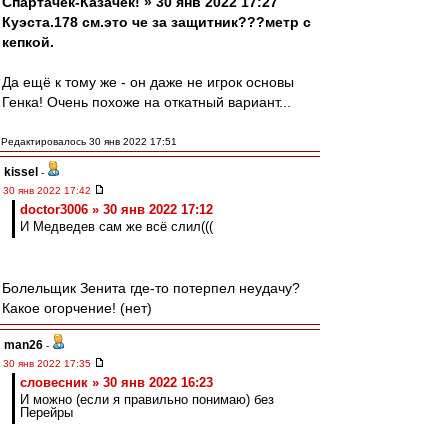
Спартачек-Казачек! » 30 янв 2022 17:27
Куэста.178 см.это че за защитник???метр с
кепкой.
Да ещё к тому же - он даже не игрок основы
Генка! Очень похоже на откатный вариант...
Редактировалось 30 янв 2022 17:51
kissel
-
30 янв 2022 17:42
doctor3006 » 30 янв 2022 17:12
И Медведев сам же всё слил(((
Болельщик Зенита где-то потерпел неудачу?
Какое огорчение! (нет)
man26
-
30 янв 2022 17:35
словесник » 30 янв 2022 16:23
И можно (если я правильно понимаю) без
Перейры