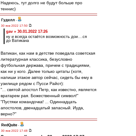
Надеюсь, тут долго не будут больше про
теннис)
Гуделл
-
30 янв 2022 17:50
gav » 30.01.2022 17:26
ну и всегда остаётся возможность дои....ся
до Ватикана
Ватикан, как нам в детстве поведала советская
литературная классика, безусловно
футбольная держава, причем с традициями,
как ни у кого. Далее только цитаты (хотя,
напиши этакое автор сейчас, сидеть бы ему в
узилище рядом с Пусси Райот):
"... святой апостол Петр, как известно, является
вратарем рая. Божественный символ!"
"Пустяки командочка! ... Одиннадцать
апостолов, двенадцатый запасный. Иуда,
верно?"
RedQuite
-
30 янв 2022 17:48