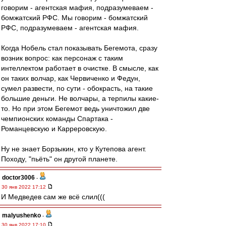
говорим - агентская мафия, подразумеваем -
бомжатский РФС. Мы говорим - бомжатский
РФС, подразумеваем - агентская мафия.
Когда Нобель стал показывать Бегемота, сразу
возник вопрос: как персонаж с таким
интеллектом работает в очистке. В смысле, как
он таких волчар, как Червиченко и Федун,
сумел развести, по сути - обокрасть, на такие
большие деньги. Не волчары, а терпилы какие-
то. Но при этом Бегемот ведь уничтожил две
чемпионских команды Спартака -
Романцевскую и Карреровскую.
Ну не знает Борзыкин, кто у Кутепова агент.
Походу, "пьёть" он другой планете.
doctor3006
-
30 янв 2022 17:12
И Медведев сам же всё слил(((
malyushenko
-
30 янв 2022 17:10