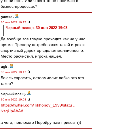
у Лёни есть. Или я чего-то не понимаю в
бизнес-процессах?
yamse
-
30 янв 2022 19:17
Черный плащ » 30 янв 2022 19:03
Да вообще все гладко проходит, как не у нас
прямо. Тренеру потребовался такой игрок и
спортивный директор сделал молниеносно.
Место расчистил, игрока нашел.
agk
-
30 янв 2022 19:17
Боюсь спросить, остеомиелит лобка это что
такое?
Черный плащ
-
30 янв 2022 19:03
https://twitter.com/Tikhonov_1999/statu ...
ixzqUpAAAA
а чего, неплохого Перейру нам привозят))