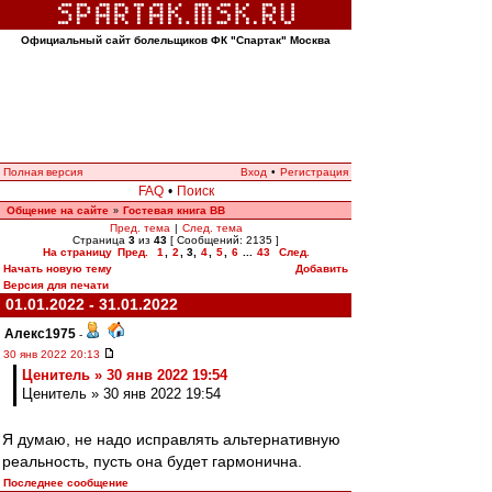
Официальный сайт болельщиков ФК "Спартак" Москва
Полная версия
Вход
•
Регистрация
FAQ
•
Поиск
Общение на сайте
Гостевая книга ВВ
»
Пред. тема
|
След. тема
Страница
3
из
43
[ Сообщений: 2135 ]
На страницу
Пред.
1
,
2
,
3
,
4
,
5
,
6
...
43
След.
Начать новую тему
Добавить
Версия для печати
01.01.2022 - 31.01.2022
Алекс1975
-
30 янв 2022 20:13
Ценитель » 30 янв 2022 19:54
Ценитель » 30 янв 2022 19:54
Я думаю, не надо исправлять альтернативную
реальность, пусть она будет гармонична.
Последнее сообщение