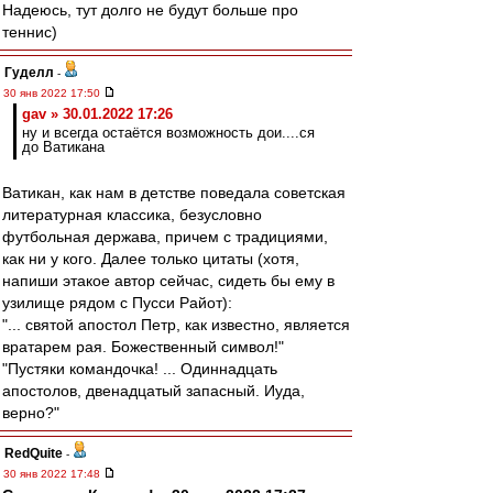
Надеюсь, тут долго не будут больше про
теннис)
Гуделл
-
30 янв 2022 17:50
gav » 30.01.2022 17:26
ну и всегда остаётся возможность дои....ся
до Ватикана
Ватикан, как нам в детстве поведала советская
литературная классика, безусловно
футбольная держава, причем с традициями,
как ни у кого. Далее только цитаты (хотя,
напиши этакое автор сейчас, сидеть бы ему в
узилище рядом с Пусси Райот):
"... святой апостол Петр, как известно, является
вратарем рая. Божественный символ!"
"Пустяки командочка! ... Одиннадцать
апостолов, двенадцатый запасный. Иуда,
верно?"
RedQuite
-
30 янв 2022 17:48