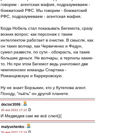
говорим - агентская мафия, подразумеваем -
бомжатский РФС. Мы говорим - бомжатский
РФС, подразумеваем - агентская мафия.
Когда Нобель стал показывать Бегемота, сразу
возник вопрос: как персонаж с таким
интеллектом работает в очистке. В смысле, как
он таких волчар, как Червиченко и Федун,
сумел развести, по сути - обокрасть, на такие
большие деньги. Не волчары, а терпилы какие-
то. Но при этом Бегемот ведь уничтожил две
чемпионских команды Спартака -
Романцевскую и Карреровскую.
Ну не знает Борзыкин, кто у Кутепова агент.
Походу, "пьёть" он другой планете.
doctor3006
-
30 янв 2022 17:12
И Медведев сам же всё слил(((
malyushenko
-
30 янв 2022 17:10