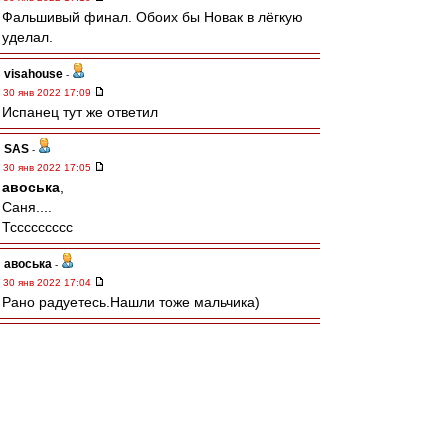
Фальшивый финал. Обоих бы Новак в лёгкую
уделал.
visahouse
-
30 янв 2022 17:09
Испанец тут же ответил
SAS
-
30 янв 2022 17:05
авоська
,
Саня....
Тссссссссс
авоська
-
30 янв 2022 17:04
Рано радуетесь.Нашли тоже мальчика)
doctor3006
-
30 янв 2022 17:03
офигеть, Медведев брэйк сделал!
Σπάρτακος
-
30 янв 2022 16:58