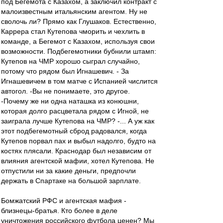
под Бегемота с Казахом, а заключил контракт с
малоизвестным итальянским агентом. Ну не
сволочь ли? Прямо как Глушаков. Естественно,
Каррера стал Кутепова чморить и чехлить в
команде, а Бегемот с Казахом, используя свои
возможности. Подбегемотники бубнили штамп:
Кутепов на ЧМР хорошо сыграл случайно,
потому что рядом был Игнашевич. - За
Игнашевичем в том матче с Испанией числится
автогол. -Вы не понимаете, это другое.
-Почему же ни одна наташка из конюшни,
которая долго расцветала рядом с Игной, не
заиграла лучше Кутепова на ЧМР? -... А уж как
этот подбегемотный сброд радовался, когда
Кутепов порвал пах и выбыл надолго, будто на
костях плясали. Краснодар был независим от
влияния агентской мафии, хотел Кутепова. Не
отпустили ни за какие деньги, предпочли
держать в Спартаке на большой зарплате.
Бомжатский РФС и агентская мафия -
близнецы-братья. Кто более в деле
уничтожения российского футбола ценен? Мы