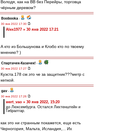
Володя, как на ВВ без Перейры, торговца
чёрным деревом?
Boobooka
-
30 янв 2022 17:30
Alex1977 » 30 янв 2022 17:21
А кто из Большунова и Клэбо кто по твоему
мнению? )
Спартачек-Казачек!
-
30 янв 2022 17:27
Куэста.178 см.это че за защитник???метр с
кепкой.
gav
-
30 янв 2022 17:26
wert_vao » 30 янв 2022, 15:20
до Люксембурга. Остался Лихтенштейн и
Гибралтар.
как это ни странным покажется, еще есть
Черногория, Мальта, Исландия,... Их