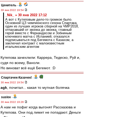
Ценитель
-
30 янв 2022 19:54
_Nik_ » 30 янв 2022 17:12
А вот с Кутеповым дело-то громкое было.
Основной ЦЗ чемпионского сезона Спартака,
один из лучших игроков сборной на ЧМР2018,
отпахавший от звонка до звонка, главный
герой вместе с Фернандесом и Зобниным
ключевого матча с Испанией, отказался
подписываться под Бегемота с Казахом, а
заключил контракт с малоизвестным
итальянским агентом
Кутепова зачехлили: Каррера, Тедеско, Руй и,
судя по всему, Ваноли.
Но виноват всё ещё Бегемот. :D
Спартачек-Казачек!
-
30 янв 2022 19:54
agk
, почитал... какая то мутная болячка
suslov
-
30 янв 2022 19:28
А нам не пофиг когда выгонят Рассказова и
Кутепова. Они под лимит не попадают. Деньги