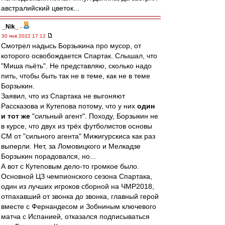
австралийский цветок...
_Nik_
-
30 янв 2022 17:12
Смотрел надысь Борзыкина про мусор, от
которого освобождается Спартак. Слышал, что
"Миша пьёть". Не представляю, сколько надо
пить, чтобы быть так не в теме, как не в теме
Борзыкин.
Заявил, что из Спартака не выгоняют
Рассказова и Кутепова потому, что у них
один
и тот же
"сильный агент". Походу, Борзыкин не
в курсе, что двух из трёх футболистов основы
СМ от "сильного агента" Мижигурскиса как раз
выперли. Нет, за Ломовицкого и Мелкадзе
Борзыкин порадовался, но...
А вот с Кутеповым дело-то громкое было.
Основной ЦЗ чемпионского сезона Спартака,
один из лучших игроков сборной на ЧМР2018,
отпахавший от звонка до звонка, главный герой
вместе с Фернандесом и Зобниным ключевого
матча с Испанией, отказался подписываться