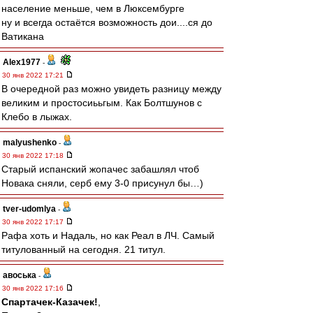
население меньше, чем в Люксембурге
ну и всегда остаётся возможность дои....ся до
Ватикана
Alex1977
-
30 янв 2022 17:21
В очередной раз можно увидеть разницу между
великим и простосиььгым. Как Болтшунов с
Клебо в лыжах.
malyushenko
-
30 янв 2022 17:18
Старый испанский жопачес забашлял чтоб
Новака сняли, серб ему 3-0 присунул бы…)
tver-udomlya
-
30 янв 2022 17:17
Рафа хоть и Надаль, но как Реал в ЛЧ. Самый
титулованный на сегодня. 21 титул.
авоська
-
30 янв 2022 17:16
Спартачек-Казачек!
,