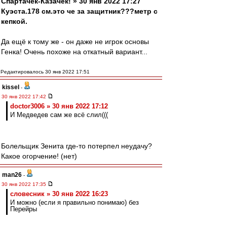
Спартачек-Казачек! » 30 янв 2022 17:27
Куэста.178 см.это че за защитник???метр с
кепкой.
Да ещё к тому же - он даже не игрок основы
Генка! Очень похоже на откатный вариант...
Редактировалось 30 янв 2022 17:51
kissel
-
30 янв 2022 17:42
doctor3006 » 30 янв 2022 17:12
И Медведев сам же всё слил(((
Болельщик Зенита где-то потерпел неудачу?
Какое огорчение! (нет)
man26
-
30 янв 2022 17:35
словесник » 30 янв 2022 16:23
И можно (если я правильно понимаю) без
Перейры