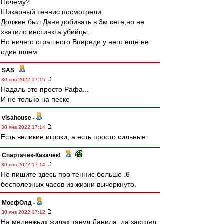
Почему?
Шикарный теннис посмотрели.
Должен был Даня добивать в 3м сете,но не
хватило инстинкта убийцы.
Но ничего страшного.Впереди у него ещё не
один шлем.
SAS
-
30 янв 2022 17:15
Надаль это просто Рафа...
И не только на песке
visahouse
-
30 янв 2022 17:14
Есть великие игроки, а есть просто сильные.
Спартачек-Казачек!
-
30 янв 2022 17:14
Не пишите здесь про теннис больше .6
бесполезных часов из жизни вычеркнуто.
МосфОлд
-
30 янв 2022 17:12
На медвежьих жилах тянул Данила, да застрял