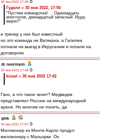
30 янв 2022 17:59
Гуделл » 30 янв 2022, 17:50
"Пустяки командочка! ... Одиннадцать
апостолов, двенадцатый запасный. Иуда,
верно?"
и тренер у них был известный
но это команда не Ватикана, а Галилеи.
погнали на выезд в Иерусалим и попали на
договорняк
dr. noormann
-
30 янв 2022 17:58
kissel » 30 янв 2022 17:42
Ганс, а что такое зенит? Медведев
представляет Россию на международной
арене. Но многим не понять, да.
gmk
-
30 янв 2022 17:57
Миллионер из Монте-Карло продул
миллионеру с Мальорки. Ок.