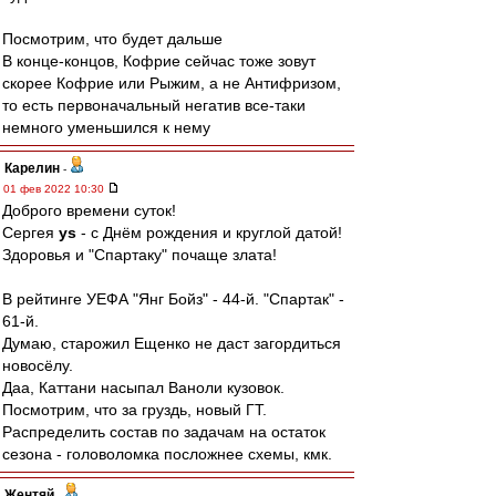
Посмотрим, что будет дальше
В конце-концов, Кофрие сейчас тоже зовут
скорее Кофрие или Рыжим, а не Антифризом,
то есть первоначальный негатив все-таки
немного уменьшился к нему
Карелин
-
01 фев 2022 10:30
Доброго времени суток!
Сергея
ys
- с Днём рождения и круглой датой!
Здоровья и "Спартаку" почаще злата!
В рейтинге УЕФА "Янг Бойз" - 44-й. "Спартак" -
61-й.
Думаю, старожил Ещенко не даст загордиться
новосёлу.
Даа, Каттани насыпал Ваноли кузовок.
Посмотрим, что за груздь, новый ГТ.
Распределить состав по задачам на остаток
сезона - головоломка посложнее схемы, кмк.
Жентяй
-