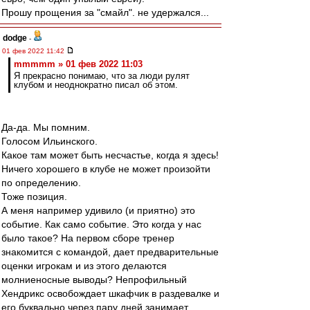
Прошу прощения за "смайл". не удержался...
dodge
-
01 фев 2022 11:42
mmmmm » 01 фев 2022 11:03
Я прекрасно понимаю, что за люди рулят
клубом и неоднократно писал об этом.
Да-да. Мы помним.
Голосом Ильинского.
Какое там может быть несчастье, когда я здесь!
Ничего хорошего в клубе не может произойти
по определению.
Тоже позиция.
А меня например удивило (и приятно) это
событие. Как само событие. Это когда у нас
было такое? На первом сборе тренер
знакомится с командой, дает предварительные
оценки игрокам и из этого делаются
молниеносные выводы? Непрофильный
Хендрикс освобождает шкафчик в раздевалке и
его буквально через пару дней занимает