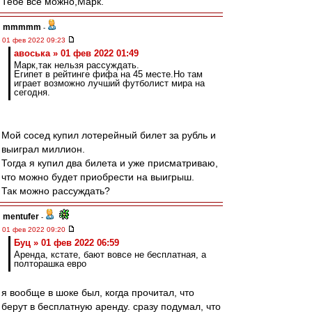
Тебе всё можно,Марк.
mmmmm
-
01 фев 2022 09:23
авоська » 01 фев 2022 01:49
Марк,так нельзя рассуждать.
Египет в рейтинге фифа на 45 месте.Но там
играет возможно лучший футболист мира на
сегодня.
Мой сосед купил лотерейный билет за рубль и
выиграл миллион.
Тогда я купил два билета и уже присматриваю,
что можно будет приобрести на выигрыш.
Так можно рассуждать?
mentufer
-
01 фев 2022 09:20
Буц » 01 фев 2022 06:59
Аренда, кстате, бают вовсе не бесплатная, а
полторашка евро
я вообще в шоке был, когда прочитал, что
берут в бесплатную аренду. сразу подумал, что