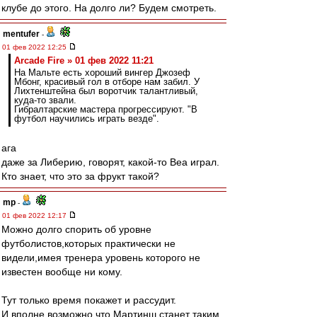
клубе до этого. На долго ли? Будем смотреть.
mentufer
-
01 фев 2022 12:25
Arcade Fire » 01 фев 2022 11:21
На Мальте есть хороший вингер Джозеф
Мбонг, красивый гол в отборе нам забил. У
Лихтенштейна был воротчик талантливый,
куда-то звали.
Гибралтарские мастера прогрессируют. "В
футбол научились играть везде".
ага
даже за Либерию, говорят, какой-то Веа играл.
Кто знает, что это за фрукт такой?
mp
-
01 фев 2022 12:17
Можно долго спорить об уровне
футболистов,которых практически не
видели,имея тренера уровень которого не
известен вообще ни кому.
Тут только время покажет и рассудит.
И вполне возможно,что Мартинш станет таким