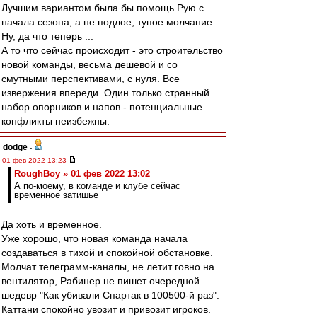
Лучшим вариантом была бы помощь Рую с
начала сезона, а не подлое, тупое молчание.
Ну, да что теперь ...
А то что сейчас происходит - это строительство
новой команды, весьма дешевой и со
смутными перспективами, с нуля. Все
извержения впереди. Один только странный
набор опорников и напов - потенциальные
конфликты неизбежны.
dodge
-
01 фев 2022 13:23
RoughBoy » 01 фев 2022 13:02
А по-моему, в команде и клубе сейчас
временное затишье
Да хоть и временное.
Уже хорошо, что новая команда начала
создаваться в тихой и спокойной обстановке.
Молчат телеграмм-каналы, не летит говно на
вентилятор, Рабинер не пишет очередной
шедевр "Как убивали Спартак в 100500-й раз".
Каттани спокойно увозит и привозит игроков.