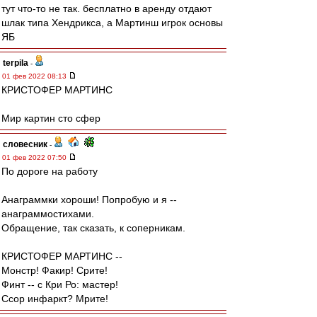
тут что-то не так. бесплатно в аренду отдают
шлак типа Хендрикса, а Мартинш игрок основы
ЯБ
terpila
-
01 фев 2022 08:13
КРИСТОФЕР МАРТИНС
Мир картин сто сфер
словесник
-
01 фев 2022 07:50
По дороге на работу
Анаграммки хороши! Попробую и я --
анаграммостихами.
Обращение, так сказать, к соперникам.
КРИСТОФЕР МАРТИНС --
Монстр! Факир! Срите!
Финт -- с Кри Ро: мастер!
Ссор инфаркт? Мрите!