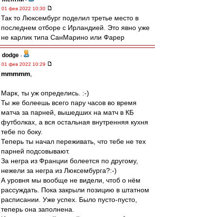
01 фев 2022 10:30
Так то Люксембург поделил третье место в
последнем отборе с Ирландией. Это явно уже
не карлик типа СанМарино или Фарер
dodge
-
01 фев 2022 10:29
mmmmm
,
Марк, ты уж определись. :-)
Ты же болеешь всего пару часов во время
матча за парней, вышедших на матч в КБ
футболках, а вся остальная внутренняя кухня
тебе по боку.
Теперь ты начал переживать, что тебе не тех
парней подсовывают.
За негра из Франции болеется по другому,
нежели за негра из Люксембурга?:-)
А уровня мы вообще не видели, чтоб о нём
рассуждать. Пока закрыли позицию в штатном
расписании. Уже успех. Было пусто-пусто,
теперь она заполнена.