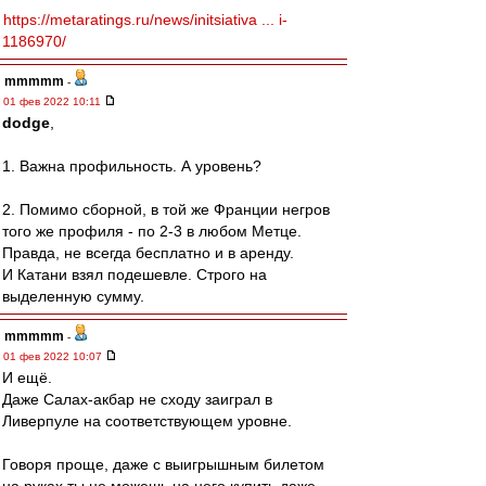
https://metaratings.ru/news/initsiativa ... i-
1186970/
mmmmm
-
01 фев 2022 10:11
dodge
,
1. Важна профильность. А уровень?
2. Помимо сборной, в той же Франции негров
того же профиля - по 2-3 в любом Метце.
Правда, не всегда бесплатно и в аренду.
И Катани взял подешевле. Строго на
выделенную сумму.
mmmmm
-
01 фев 2022 10:07
И ещё.
Даже Салах-акбар не сходу заиграл в
Ливерпуле на соответствующем уровне.
Говоря проще, даже с выигрышным билетом