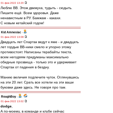
01 фев 2022 13:20
Люблю ВВ. Этож движуха, тудыть - сюдыть.
Пишите ещё. Всем здоровья. Даже
ненавистным в РУ. Бамжам - какахи.
С новым кетайский годом!
Kid Amnesiac
-
01 фев 2022 13:08
Двадцать лет Спартак ведут к яме - и двадцать
лет гордые ВВ-ники смело и упорно этому
противостоят. Написаны терабайты текста,
всем негодяям придуманы максимально
обидные прозвища - только это и удерживает
Спартак от падения в бездну.
Манию величия подлечите чуток. Оглянувшись
на эти 20 лет. Срать все хотели на эти ваши
буковки даже здесь. Не говоря про там.
RoughBoy
-
01 фев 2022 13:02
dodge
,
А по-моему, в команде и клубе сейчас