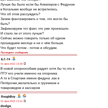
Лучше бы было если бы Алекперов с Федуном
в Когалыме вообще не встретились.
Что об этом рассуждать?
Зачем фантазировать о том, что могло бы
быть?
Зафиксируем тот факт, что уже произошло.
И стало ли от этого лучше?
Сейчас можно говорить только об одном
прошедшем месяце и ни о чём больше.
Что будет потом - потом и обсудим.
Последнее сообщение
Б.Г.-74
-
01 фев 2022 13:38
В новой опорнособаке радует хотя бы то,что в
ПТУ его учили именно на опорника.
А то в Спартаке имени федуна ,как в
Пятёрочке,желательно и грузчиком и
товароведом и кассиром
RoughBoy
-
01 фев 2022 13:31
dodge
,