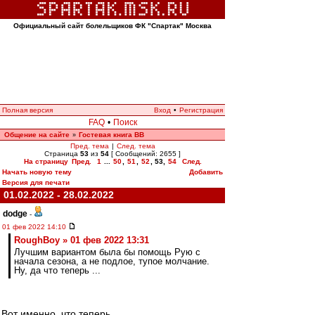
Официальный сайт болельщиков ФК "Спартак" Москва
Полная версия
Вход
•
Регистрация
FAQ
•
Поиск
Общение на сайте
Гостевая книга ВВ
»
Пред. тема
|
След. тема
Страница
53
из
54
[ Сообщений: 2655 ]
На страницу
Пред.
1
...
50
,
51
,
52
,
53
,
54
След.
Начать новую тему
Добавить
Версия для печати
01.02.2022 - 28.02.2022
dodge
-
01 фев 2022 14:10
RoughBoy » 01 фев 2022 13:31
Лучшим вариантом была бы помощь Рую с
начала сезона, а не подлое, тупое молчание.
Ну, да что теперь ...
Вот именно, что теперь...