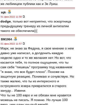
же любимцем публики как и Зе Луиш.
agk
-
01 фев 2022 11:58
dodge
, только вот неприятно, что эскортница
предыдущему тренеру из личной антипатии
такого не обеспечила(((
BM1964
-
01 фев 2022 11:57
Марк, не знаю за Федуна, я свое мнение о нем
давно уже написал, а долдонить каждую
неделю одно и то же желания нет. Но вот, что
касается тебя, то полное ощущение, что ты
сам себе "пишешь" программу под названием
"я знаю, что все будет плохо". Похоже на
защитную реакцию. Понимаю и сочувствую. Но
также жалею, что ты из интересного и
остроумного юзера превратился в старого
зануду... Извини.
Что ты не 100 евро и не обязан мне нравится
можешь не писать. Я помню. Но лучше 100
евро, чем один унылый еврей).