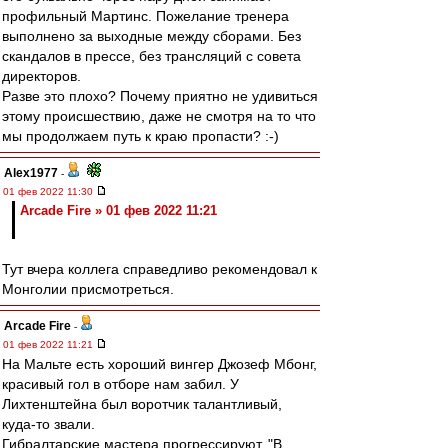
профильный Мартинс. Пожелание тренера
выполнено за выходные между сборами. Без
скандалов в прессе, без трансляций с совета
директоров.
Разве это плохо? Почему приятно не удивиться
этому происшествию, даже не смотря на то что
мы продолжаем путь к краю пропасти? :-)
Alex1977
-
01 фев 2022 11:30
Arcade Fire » 01 фев 2022 11:21
Тут вчера коллега справедливо рекомендовал к
Монголии присмотреться.
Arcade Fire
-
01 фев 2022 11:21
На Мальте есть хороший вингер Джозеф Мбонг,
красивый гол в отборе нам забил. У
Лихтенштейна был воротчик талантливый,
куда-то звали.
Гибралтарские мастера прогрессируют. "В