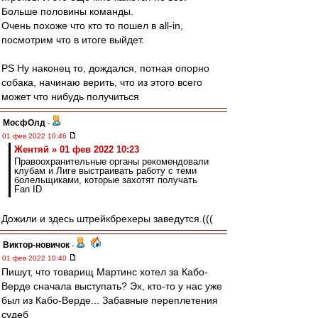
Больше половины команды.
Очень похоже что кто то пошел в all-in,
посмотрим что в итоге выйдет.
PS Ну наконец то, дождался, потная опорно
собака, начинаю верить, что из этого всего
может что нибудь получиться
МосфОлд
-
01 фев 2022 10:46
Жентяй » 01 фев 2022 10:23
Правоохранительные органы рекомендовали
клубам и Лиге выстраивать работу с теми
болельщиками, которые захотят получать
Fan ID
Дожили и здесь штрейкбрехеры заведутся.(((
Виктор-новичок
-
01 фев 2022 10:40
Пишут, что товарищ Мартинс хотел за Кабо-
Верде сначала выступать? Эх, кто-то у нас уже
был из Кабо-Верде... Забавные переплетения
судеб