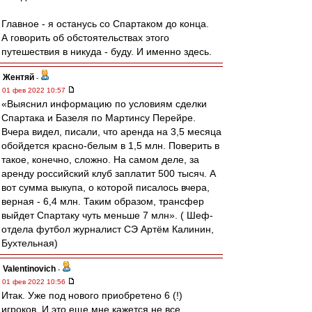
Главное - я останусь со Спартаком до конца.
А говорить об обстоятельствах этого
путешествия в никуда - буду. И именно здесь.
Жентяй
-
01 фев 2022 10:57
«Выяснил информацию по условиям сделки
Спартака и Базеля по Мартинсу Перейре.
Вчера видел, писали, что аренда на 3,5 месяца
обойдется красно-белым в 1,5 млн. Поверить в
такое, конечно, сложно. На самом деле, за
аренду российский клуб заплатит 500 тысяч. А
вот сумма выкупа, о которой писалось вчера,
верная - 6,4 млн. Таким образом, трансфер
выйдет Спартаку чуть меньше 7 млн». ( Шеф-
отдела футбол журналист СЭ Артём Калинин,
Бухтельная)
Valentinovich
-
01 фев 2022 10:56
Итак. Уже под нового приобретено 6 (!)
игроков. И это еще мне кажется не все.