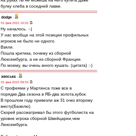
на руках ты не можешь на него купить даже
булку хлеба в соседней лавке.
dodge
-
01 фев 2022 10:02
Ну началось. :-)
У нас вообще на этой позиции профильных
игроков не было ни одного.
Взяли.
Пошла критика, почему из сборной
Люксембурга, а не из сборной Франции.
По моему, вы очень много кушать. (цитата) :-)
авоська
-
01 фев 2022 09:53
С трофеями у Мартинса тоже все в
порядке.Два сезона в ЯБ-два золота,кубок.
В прошлом году привезли аж 31 очко второму
месту(Базелю).
Скорей рассматривал бы этого футболиста на
уровне игрока сборной Швейцарии,чем
Люксембурга.