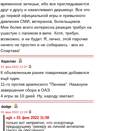
временное затишье, ибо все приглядываются
друг к другу и накапливают дерьмецо. Все это
до первой официальной игры и привычного
давления СМИ, ветеранов, болельщиков.
Мне более всего интересна реакция трибун на
ушастую с папиком в випе. Хотя, трибун,
возможно, и не будет. Я, лично, этой парочке
ничего не простил и не собираюсь - вон из
Спартака!
Карелин
-
01 фев 2022 12:37
К объявленным ранее товарнякам добавился
ещё один.
11-го против армянского "Пюника". Накануне
завершения сбора в ОАЭ.
4 игры за 10 дней. Ну, народу хватает.
dodge
-
01 фев 2022 12:29
agk » 01 фев 2022 11:58
только вот неприятно, что эскортница
предыдущему тренеру из личной антипатии
такого не обеспечила