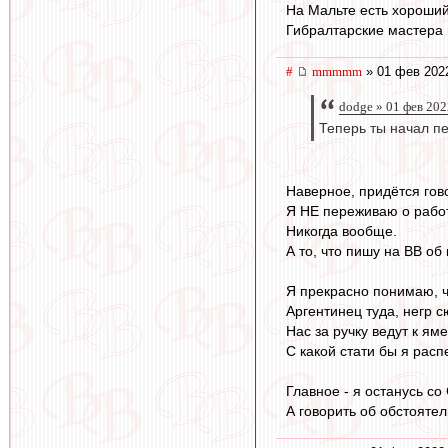
На Мальте есть хороший
Гибралтарские мастера 
#
mmmmm
» 01 фев 2022
dodge » 01 фев 202
Теперь ты начал пе
Наверное, придётся гов
Я НЕ переживаю о рабо
Никогда вообще.
А то, что пишу на ВВ об 
Я прекрасно понимаю, ч
Аргентинец туда, негр с
Нас за ручку ведут к яме
С какой стати бы я рас
Главное - я останусь со
А говорить об обстоятел