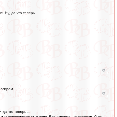
 Ну, да что теперь ...
кассиром
да что теперь ...
ными перспективами, с нуля. Все извержения впереди. Один