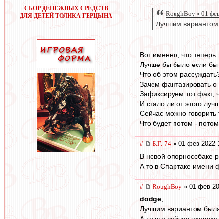
СБОР ДЕНЕЖНЫХ СРЕДСТВ
RoughBoy » 01 фев
ДЛЯ ДЕТЕЙ ТОЛИКА ГЕРЦЫНА
Лучшим вариантом б
Вот именно, что теперь..
Лучше бы было если бы 
Что об этом рассуждать
Зачем фантазировать о 
Зафиксируем тот факт, 
И стало ли от этого луч
Сейчас можно говорить 
Что будет потом - потом
#
Б.Г.-74
» 01 фев 2022 
В новой опорнособаке р
А то в Спартаке имени 
#
RoughBoy
» 01 фев 20
dodge
,
Лучшим вариантом была 
А то что сейчас происх