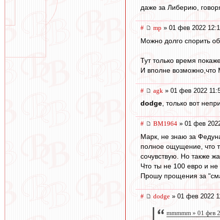
даже за Либерию, говорят
#
mp
» 01 фев 2022 12:
Можно долго спорить об
Тут только время покаже
И вполне возможно,что 
#
agk
» 01 фев 2022 11:
dodge
, только вот неп
#
BM1964
» 01 фев 2022
Марк, не знаю за Федуна
полное ощущение, что т
сочувствую. Но также жа
Что ты не 100 евро и н
Прошу прощения за "сма
#
dodge
» 01 фев 2022 1
mmmmm » 01 фев 2