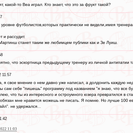
, какой-то Веа играл. Кто знает, что это за фрукт такой?
17
 уровне футболистов,которых практически не видели,имея тренера 
т и рассудит.
Мартинш станет таким же любимцем публики как и Зе Луиш.
58
риятно, что эскортница предыдущему тренеру из личной антипатии т
 11:57
, я свое мнение о нем давно уже написал, а долдонить каждую неде
ы сам себе "пишешь" программу под названием "я знаю, что все б
лею, что ты из интересного и остроумного юзера превратился в стар
е обязан мне нравится можешь не писать. Я помню. Но лучше 100 е
йл". не удержался...
1:42
022 11:03