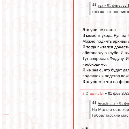
agk » 01 фев 2022 
только вот неприят
Это уже не важно.
В момент ухода Руя на 
Можно поднять архивы и
Я тогда пытался донест
обстановку в клубе. И в
Тут вопросы к Федуну. И
необходимо.
Я не знаю, что будет да
подлянок и подстав пок
Это уже кое что на фоне
#
mentufer
» 01 фев 2022
Arcade Fire » 01 ф
На Мальте есть хор
Гибралтарские маст
ага