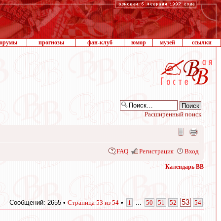
орумы
прогнозы
фан-клуб
юмор
музей
ссылки
Расширенный поиск
FAQ
Регистрация
Вход
Календарь ВВ
53
Сообщений: 2655 •
Страница
53
из
54
•
1
...
50
51
52
54