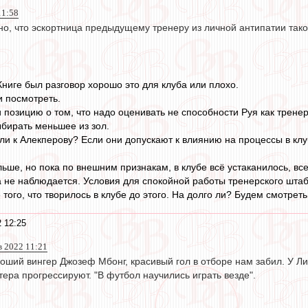
11:58
но, что эскортница предыдущему тренеру из личной антипатии так
Книге был разговор хорошо это для клуба или плохо.
 посмотреть.
и позицию о том, что надо оценивать не способности Руя как трен
ыбирать меньшее из зол.
ли к Алекперову? Если они допускают к влиянию на процессы в клу
льше, но пока по внешним признакам, в клубе всё устаканилось, все
а не наблюдается. Условия для спокойной работы тренерского штаб
 того, что творилось в клубе до этого. На долго ли? Будем смотреть
 12:25
ев 2022 11:21
оший вингер Джозеф Мбонг, красивый гол в отборе нам забил. У Ли
ера прогрессируют. "В футбол научились играть везде".