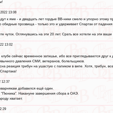
м!
2022 13:08
дут к яме - и двадцать лет гордые ВВ-ники смело и упорно этому 
обидные прозвища - только это и удерживает Спартак от падения 
 чуток. Оглянувшись на эти 20 лет. Срать все хотели на эти ваши 
22 13:02
и клубе сейчас временное затишье, ибо все приглядываются друг к 
ивычного давления СМИ, ветеранов, болельщиков.
на реакция трибун на ушастую с папиком в випе. Хотя, трибун, возм
 Спартака!
 12:37
оварнякам добавился ещё один.
о "Пюника". Накануне завершения сбора в ОАЭ.
ароду хватает.
2:29