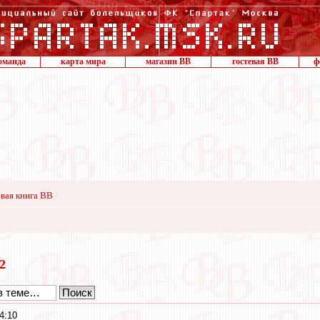
оманда
карта мира
магазин ВВ
гостевая ВВ
ф
вая книга ВВ
22
4:10