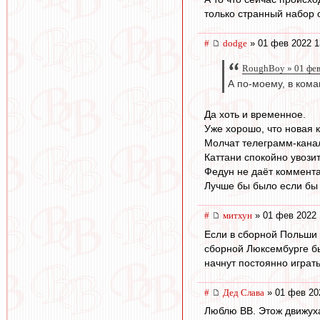
только странный набор 
#
dodge
» 01 фев 2022 1
RoughBoy » 01 фев
А по-моему, в ком
Да хоть и временное.
Уже хорошо, что новая 
Молчат телеграмм-канал
Каттани спокойно увозит
Федун не даёт коммент
Лучше бы было если бы 
#
митхун
» 01 фев 2022 
Если в сборной Польши 
сборной Люксембурге бы
начнут постоянно играт
#
Дед Слава
» 01 фев 20
Люблю ВВ. Этож движуха