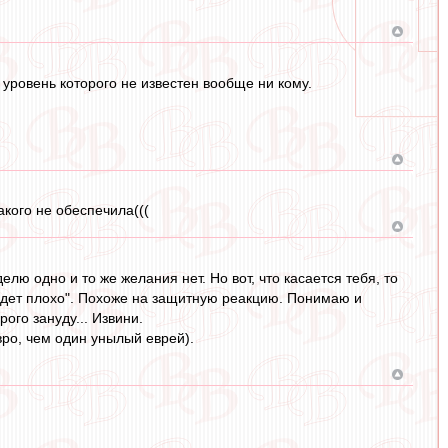
уровень которого не известен вообще ни кому.
акого не обеспечила(((
лю одно и то же желания нет. Но вот, что касается тебя, то
удет плохо". Похоже на защитную реакцию. Понимаю и
ого зануду... Извини.
вро, чем один унылый еврей).