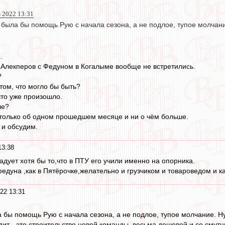
 2022 13:31
ыла бы помощь Рую с начала сезона, а не подлое, тупое молчание.
.
Алекперов с Федуном в Когалыме вообще не встретились.
?
том, что могло бы быть?
что уже произошло.
ше?
только об одном прошедшем месяце и ни о чём больше.
 и обсудим.
13:38
адует хотя бы то,что в ПТУ его учили именно на опорника.
федуна ,как в Пятёрочке,желательно и грузчиком и товароведом и 
22 13:31
бы помощь Рую с начала сезона, а не подлое, тупое молчание. Ну, 
одит - это строительство новой команды, весьма дешевой и со смут