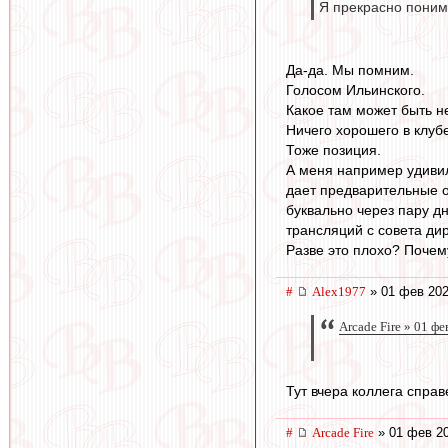
Я прекрасно понима
Да-да. Мы помним.
Голосом Ильинского.
Какое там может быть не
Ничего хорошего в клуб
Тоже позиция.
А меня например удивил
дает предварительные 
буквально через пару д
трансляций с совета ди
Разве это плохо? Почем
#
Alex1977
» 01 фев 202
Arcade Fire » 01 ф
Тут вчера коллега спра
#
Arcade Fire
» 01 фев 20