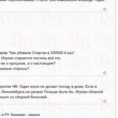
евр "Как убивали Спартак в 100500-й раз".
 Игроки стараются постичь всё это.
 не о прошлом, а о настоящем?
 разные стороны?
ритом ЧМ. Один игрок не делает погоду в доме. Если в
я Люксембурга на уровне Польши была бы. Игроки сборной
зошло со сборной Бельгией.
в РУ. Бамжам - какахи.