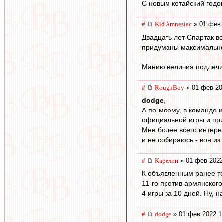
С новым кетайский годо
#
Kid Amnesiac
» 01 фев 
Двадцать лет Спартак ве
придуманы максимально 
Манию величия подлечите
#
RoughBoy
» 01 фев 20
dodge
,
А по-моему, в команде 
официальной игры и пр
Мне более всего интерес
и не собираюсь - вон из
#
Карелин
» 01 фев 2022
К объявленным ранее т
11-го против армянског
4 игры за 10 дней. Ну, н
#
dodge
» 01 фев 2022 1