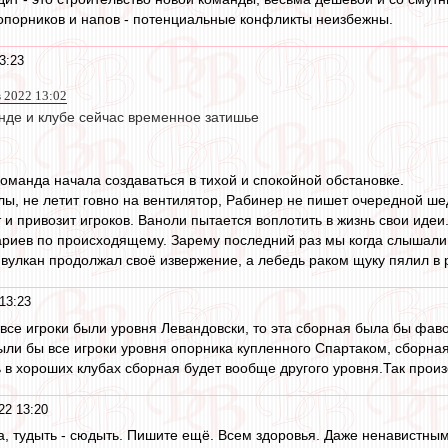
опорников и напов - потенциальные конфликты неизбежны.
3:23
 2022 13:02
анде и клубе сейчас временное затишье
команда начала создаваться в тихой и спокойной обстановке.
ы, не летит говно на вентилятор, Рабинер не пишет очередной шед
 и привозит игроков. Ваноли пытается воплотить в жизнь свои идеи.
ариев по происходящему. Зарему последний раз мы когда слышали
вулкан продолжал своё извержение, а лебедь раком щуку пялил в
13:23
все игроки были уровня Левандовски, то эта сборная была бы фаво
ли бы все игроки уровня опорника купленного Спартаком, сборна
ь в хороших клубах сборная будет вообще другого уровня.Так прои
22 13:20
, тудыть - сюдыть. Пишите ещё. Всем здоровья. Даже ненавистным 