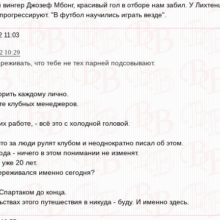
 вингер Джозеф Мбонг, красивый гол в отборе нам забил. У Лихтен
прогрессируют. "В футбол научились играть везде".
 11:03
2 10:29
реживать, что тебе не тех парней подсовывают.
орить каждому лично.
те клубных менеджеров.
их работе, - всё это с холодной головой.
то за люди рулят клубом и неоднократно писал об этом.
юда - ничего в этом понимании не изменят.
 уже 20 лет.
переживался именно сегодня?
 Спартаком до конца.
ьствах этого путешествия в никуда - буду. И именно здесь.