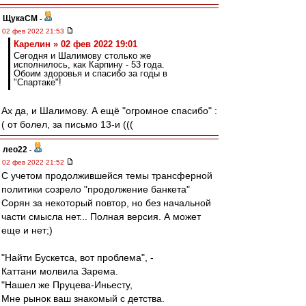
ЩукаСМ
-
02 фев 2022 21:53
Карелин » 02 фев 2022 19:01
Сегодня и Шалимову столько же
исполнилось, как Карпину - 53 года.
Обоим здоровья и спасибо за годы в
"Спартаке"!
Ах да, и Шалимову. А ещё "огромное спасибо" :
( от болел, за письмо 13-и (((
лео22
-
02 фев 2022 21:52
С учетом продолжившейся темы трансферной
политики созрело "продолжение банкета"
Сорян за некоторый повтор, но без начальной
части смысла нет... Полная версия. А может
еще и нет;)
"Найти Бускетса, вот проблема", -
Каттани молвила Зарема.
"Нашел же Пруцева-Иньесту,
Мне рынок ваш знакомый с детства.