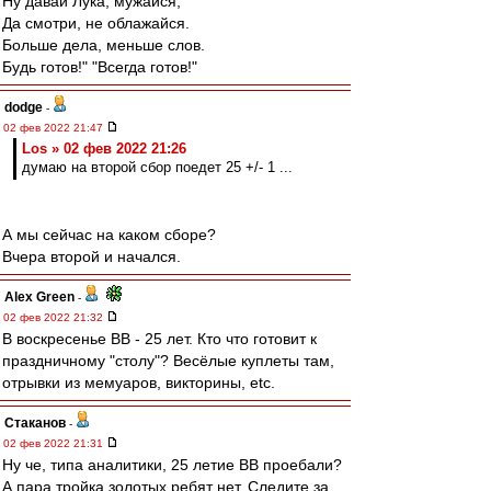
Ну давай Лука, мужайся,
Да смотри, не облажайся.
Больше дела, меньше слов.
Будь готов!" "Всегда готов!"
dodge
-
02 фев 2022 21:47
Los » 02 фев 2022 21:26
думаю на второй сбор поедет 25 +/- 1 ...
А мы сейчас на каком сборе?
Вчера второй и начался.
Alex Green
-
02 фев 2022 21:32
В воскресенье ВВ - 25 лет. Кто что готовит к
праздничному "столу"? Весёлые куплеты там,
отрывки из мемуаров, викторины, etc.
Cтаканов
-
02 фев 2022 21:31
Ну че, типа аналитики, 25 летие ВВ проебали?
А пара тройка золотых ребят нет. Следите за