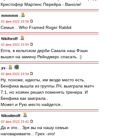
Кристофер Мартинс Перейра - Ваноли!
mmmmm
-
02 фев 2022 23:56
Семья... Who Framed Roger Rabbit
Nikiforoff
-
02 фев 2022 23:55
Епта, в кельтском дерби Сакала наш Фэшн
вышел на замену Рейнджерс спасать. :)
ys
-
02 фев 2022 23:54
Ну, похоже, идиоты, им везде место есть.
Бенфика вышла из группы ЛЧ, выиграла матч
7:1, но хозяин решил поменять тренера. И
Бенфика как заиграла..
Может и Рую место найдется..
Nikodimoff
-
02 фев 2022 23:42
Да и это... Зря вы на нашу семью
наговариваете... Грех -это!