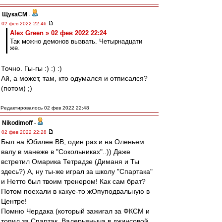
ЩукаСМ
-
02 фев 2022 22:46
Alex Green » 02 фев 2022 22:24
Так можно демонов вызвать. Четырнадцати
же.
Точно. Гы-гы :) :) :)
Ай, а может, там, кто одумался и отписался?
(потом) ;)
Редактировалось 02 фев 2022 22:48
Nikodimoff
-
02 фев 2022 22:28
Был на Юбилее ВВ, один раз и на Оленьем
валу в манеже в "Сокольниках"..)) Даже
встретил Омарика Тетрадзе (Диманя и Ты
здесь?) А, ну ты-же играл за школу "Спартака"
и Нетто был твоим тренером! Как сам брат?
Потом поехали в какуе-то жОпуподвальную в
Центре!
Помню Чердака (который зажигал за ФКСМ и
топил за Спартак, Валерьяныча в джинсовой