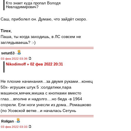
Кто знает куда пропал Володя
Невладимирович?
Саш, приболел он. Думаю, что зайдёт скоро.
Tirox
,
Паша, ты когда заходишь, в ЛС совсем не
заглядываешь? :-)
setun53
-
03 фев 2022 03:36
Nikodimoff » 02 фев 2022 20:31
Не плохие начинания...за двумя руками...конец
50х- игрушек штук 5 :солдатики,пара
машинок,мячик,мишка с кнопками вместо
глаз....вполне и надолго....но беда -в 1964
сгорели. Ели ноги унесли из дома...Ромашково
(по Усовской ветке...и началась Сетунь
Roligan
-
03 фев 2022 03:33