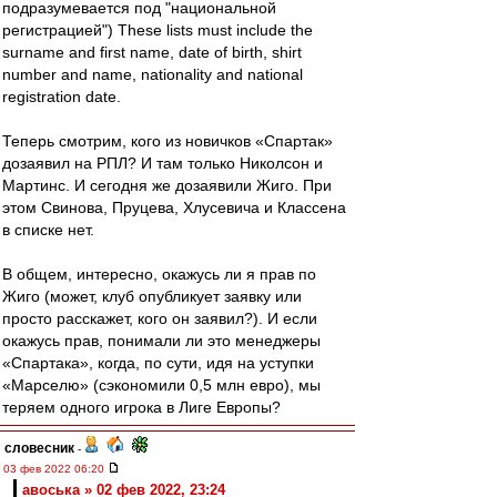
подразумевается под "национальной
регистрацией") These lists must include the
surname and first name, date of birth, shirt
number and name, nationality and national
registration date.
Теперь смотрим, кого из новичков «Спартак»
дозаявил на РПЛ? И там только Николсон и
Мартинс. И сегодня же дозаявили Жиго. При
этом Свинова, Пруцева, Хлусевича и Классена
в списке нет.
В общем, интересно, окажусь ли я прав по
Жиго (может, клуб опубликует заявку или
просто расскажет, кого он заявил?). И если
окажусь прав, понимали ли это менеджеры
«Спартака», когда, по сути, идя на уступки
«Марселю» (сэкономили 0,5 млн евро), мы
теряем одного игрока в Лиге Европы?
словесник
-
03 фев 2022 06:20
авоська » 02 фев 2022, 23:24