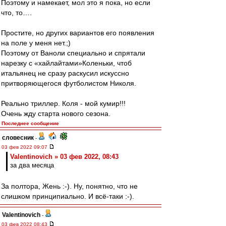
Поэтому и намекает, мол это я пока, но если
что, то….
Простите, но других вариантов его появления
на поле у меня нет.;)
Поэтому от Ваноли специально и спрятали
нарезку с «хайлайтами»Коленьки, чтоб
итальянец не сразу раскусил искуссно
притворяющегося футболистом Николя.
Реально триллер. Коля - мой кумир!!!
Очень жду старта нового сезона.
Последнее сообщение
словесник
-
03 фев 2022 09:07
Valentinovich » 03 фев 2022, 08:43
за два месяца
За полтора, Жень :-). Ну, понятно, что не
слишком принципиально. И всё-таки :-).
Valentinovich
-
03 фев 2022 08:43