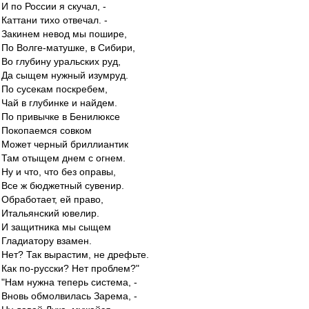
И по России я скучал, -
Каттани тихо отвечал. -
Закинем невод мы пошире,
По Волге-матушке, в Сибири,
Во глубину уральских руд,
Да сыщем нужный изумруд.
По сусекам поскребем,
Чай в глубинке и найдем.
По привычке в Бенилюксе
Покопаемся совком
Может черный бриллиантик
Там отыщем днем с огнем.
Ну и что, что без оправы,
Все ж бюджетный сувенир.
Обработает, ей право,
Итальянский ювелир.
И защитника мы сыщем
Гладиатору взамен.
Нет? Так вырастим, не дрефьте.
Как по-русски? Нет проблем?"
"Нам нужна теперь система, -
Вновь обмолвилась Зарема, -