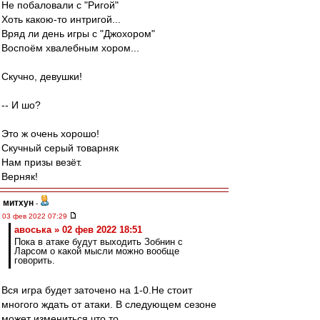
Не побаловали с "Ригой"
Хоть какою-то интригой...
Вряд ли день игры с "Джохором"
Воспоём хвалебным хором...
Скучно, девушки!
-- И шо?
Это ж очень хорошо!
Скучный серый товарняк
Нам призы везёт.
Верняк!
митхун
-
03 фев 2022 07:29
авоська » 02 фев 2022 18:51
Пока в атаке будут выходить Зобнин с
Ларсом о какой мысли можно вообще
говорить.
Вся игра будет заточено на 1-0.Не стоит
многого ждать от атаки. В следующем сезоне
может измениться что то.