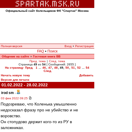
Официальный сайт болельщиков ФК "Спартак" Москва
Полная версия
Вход
•
Регистрация
FAQ
•
Поиск
Общение на сайте
Гостевая книга ВВ
»
Пред. тема
|
След. тема
Страница
49
из
54
[ Сообщений: 2655 ]
На страницу
Пред.
1
...
46
,
47
,
48
,
49
,
50
,
51
,
52
...
54
След.
Начать новую тему
Добавить
Версия для печати
01.02.2022 - 28.02.2022
irod sm
-
03 фев 2022 09:25
Подозреваю, что Коленька умышленно
недосказал фразу про не убийство и не
воровство.
Он стопудово держит кого-то из РУ в
заложниках.