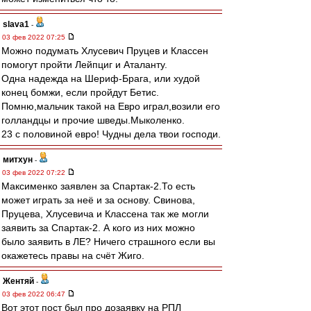
slava1
-
03 фев 2022 07:25
Можно подумать Хлусевич Пруцев и Классен
помогут пройти Лейпциг и Аталанту.
Одна надежда на Шериф-Брага, или худой
конец бомжи, если пройдут Бетис.
Помню,мальчик такой на Евро играл,возили его
голландцы и прочие шведы.Мыколенко.
23 с половиной евро! Чудны дела твои господи.
митхун
-
03 фев 2022 07:22
Максименко заявлен за Спартак-2.То есть
может играть за неё и за основу. Свинова,
Пруцева, Хлусевича и Классена так же могли
заявить за Спартак-2. А кого из них можно
было заявить в ЛЕ? Ничего страшного если вы
окажетесь правы на счёт Жиго.
Жентяй
-
03 фев 2022 06:47
Вот этот пост был про дозаявку на РПЛ