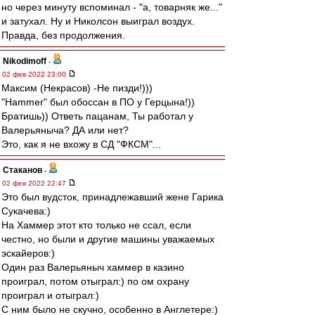
но через минуту вспоминал - "а, товарняк же..."
и затухал. Ну и Николсон выиграл воздух.
Правда, без продолжения.
Nikodimoff
-
02 фев 2022 23:00
Максим (Некрасов) -Не пизди!)))
"Hammer" был обоссан в ПО у Герцына!))
Братишь)) Ответь пацанам, Ты работал у
Валерьяныча? ДА или нет?
Это, как я не вхожу в СД "ФКСМ"...
Cтаканов
-
02 фев 2022 22:47
Это был вудсток, принадлежавший жене Гарика
Сукачева:)
На Хаммер этот кто только не ссал, если
честно, но были и другие машины уважаемых
эскайеров:)
Один раз Валерьяныч хаммер в казино
проиграл, потом отыграл:) по ом охрану
проиграл и отыграл:)
С ним было не скучно, особенно в Англетере:)