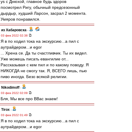
ys с Днюхой, главное будь здоров
посмотрел Ригу, обычный предсезонный
дырдыр, худший Ларсон, засрал 2 момента.
Умяров понравился.
из Хабаровска
-
03 фев 2022 02:38
Я в по ходил тока на экскурсию...а пил с
аутрайдером...и egor
... Хрена се. Да ты счастливчик. Ты их видел.
Уже можешь писать евангилие от...
Рассказывая с кем пил и по какому поводу. Я
НИКОГДА не смогу так. Я, ВСЕГО лишь, пью
пиво иногда. Безо всякой религии.
Nikodimoff
-
03 фев 2022 02:09
Бля, Мы все про ВВас знаем!
Tirox
-
03 фев 2022 01:49
Я в по ходил тока на экскурсию...а пил с
аутрайдером...и egor