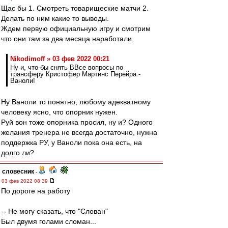
Щас бы 1. Смотреть товарищеские матчи 2.
Делать по ним какие то выводы.
Ждем первую официальную игру и смотрим
что они там за два месяца наработали.
Nikodimoff » 03 фев 2022 00:21
Ну и, что-бы снять ВВсе вопросы по
трансферу Кристофер Мартинс Перейра -
Ваноли!
Ну Ваноли то понятно, любому адекватному
человеку ясно, что опорник нужен.
Руй вон тоже опорника просил, ну и? Одного
желания тренера не всегда достаточно, нужна
поддержка РУ, у Ваноли пока она есть, на
долго ли?
словесник
-
03 фев 2022 08:39
По дороге на работу
-- Не могу сказать, что "Слован"
Был двумя голами сломан...