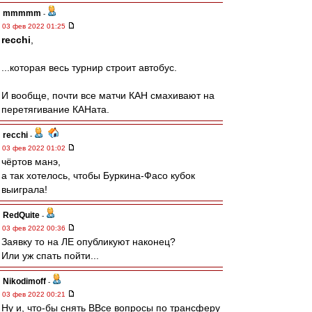
mmmmm
-
03 фев 2022 01:25
recchi
,
...которая весь турнир строит автобус.
И вообще, почти все матчи КАН смахивают на
перетягивание КАНата.
recchi
-
03 фев 2022 01:02
чёртов манэ,
а так хотелось, чтобы Буркина-Фасо кубок
выиграла!
RedQuite
-
03 фев 2022 00:36
Заявку то на ЛЕ опубликуют наконец?
Или уж спать пойти...
Nikodimoff
-
03 фев 2022 00:21
Ну и, что-бы снять ВВсе вопросы по трансферу