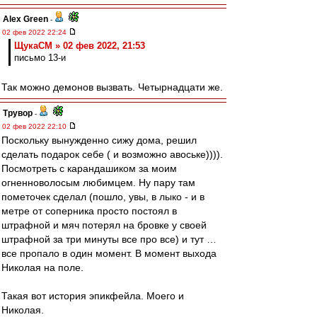
Alex Green
-
02 фев 2022 22:24
ЩукаСМ » 02 фев 2022, 21:53
письмо 13-и
Так можно демонов вызвать. Четырнадцати же.
Трувор
-
02 фев 2022 22:10
Поскольку вынужденно сижу дома, решил
сделать подарок себе ( и возможно авоське)))).
Посмотреть с карандашиком за моим
огненноволосым любимцем. Ну пару там
пометочек сделал (пошло, увы, в лыко - и в
метре от соперника просто постоял в
штрафной и мяч потерял на бровке у своей
штрафной за три минуты все про все) и тут …
все пропало в один момент. В момент выхода
Николая на поле.
Такая вот история эпикфейла. Моего и
Николая.