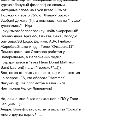
куртке(ебанутый филолог) со своими -
матерные cлова на Руси всего 25% от
Тюркских и всего 75% от Фино-Угорской..
Заебал! Диманя(Я), а помнишь, как на "пушке"
тусовались? - Иди
нахуйтызаебалсосвоейпушкоймажорсраный!
Помню даже Арка-65, Рената, Baka, Володю
Биг-Бира,SS Lazio, Делиже, ABV, Глебас-
Жиробас,Знама и т.д!.. Толю "Очкарика11",
Помню даже, как Стаканов работал у
Валерьяныча, а Валерьяныч ходил
подстригаться в "Yves Henri Donat Mathieu-
Saint-Laurent) на ул."Тверской"...)))
Бля, но за столько лет, никто, так и не ответил
на вопрос - "А, кто обоссал "Hammer"
Лекуха?)))) На просмотре матча Лиги
Чемпионов Челси-Ливерпуль!
Но, лично мне было прикольней в ПО у Толи
Герцина....))
Андре, Витек(повар), кста-ти играл за "Союз" и
много других парней ....