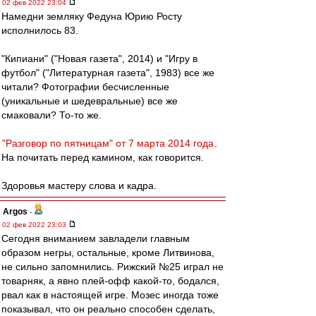
02 фев 2022 23:04
Намедни земляку Федуна Юрию Росту
исполнилось 83.
"Кипиани" ("Новая газета", 2014) и "Игру в
футбол" ("Литературная газета", 1983) все же
читали? Фотографии бесчисленные
(уникальные и шедевральные) все же
смаковали? То-то же.
"Разговор по пятницам" от 7 марта 2014 года
.
На почитать перед камином, как говорится.
Здоровья мастеру слова и кадра.
Argos
-
02 фев 2022 23:03
Сегодня вниманием завладели главным
образом негры, остальные, кроме Литвинова,
не сильно запомнились. Рижский №25 играл не
товарняк, а явно плей-офф какой-то, бодался,
рвал как в настоящей игре. Мозес иногда тоже
показывал, что он реально способен сделать,