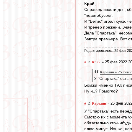
Край
,
Справедливости для, сб
"неавтобусом".
И "Бетис" играл хуже, ч
И тренер прежний. Знает
Дела "Спартака", несом
Завтра премьера. Вот от 
Редактировалось 25 фев 20
#
Край
» 25 фев 2022 20
Карелин » 25 фев 2
У "Спартака" есть 
Бомжи именно ТАК писал
Ну и..? Помогло?
#
Карелин
» 25 фев 2022
У "Спартака" есть пере
Смотрю их с момента ух
обязательно кто-нибудь 
плюс-минус. Йошка, нап