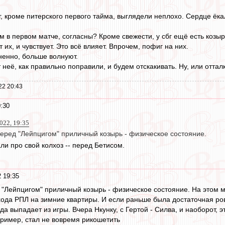
г, кроме питерского первого тайма, выглядели неплохо. Сердце ёка
ем в первом матче, согласны? Кроме свежести, у сбг ещё есть козы
 их, и чувствует. Это всё влияет. Впрочем, пофиг на них.
ненно, больше волнуют.
неё, как правильно поправили, и будем отскакивать. Ну, или отталки
22 20:43
:30
022, 19:35
перед "Лейпцигом" приличный козырь - физическое состояние.
и про свой колхоз -- перед Бетисом.
 19:35
д "Лейпцигом" приличный козырь - физическое состояние. На этом м
ода РПЛ на зимние квартиры. И если раньше была достаточная ровн
да выпадает из игры. Вчера Нкунку, с Гертой - Силва, и наоборот, 
ример, стал не вовремя рикошетить