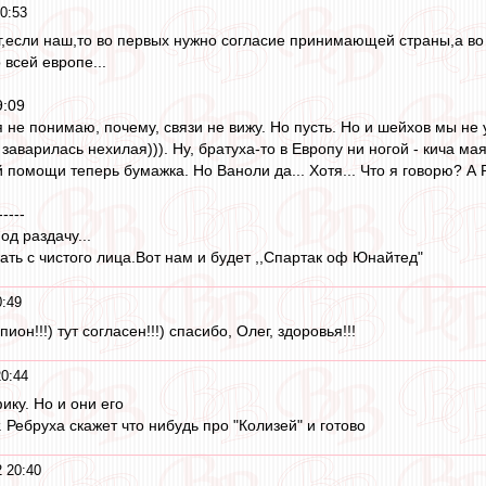
0:53
,если наш,то во первых нужно согласие принимающей страны,а во 
всей европе...
9:09
я не понимаю, почему, связи не вижу. Но пусть. Но и шейхов мы не у
аварилась нехилая))). Ну, братуха-то в Европу ни ногой - кича мая
помощи теперь бумажка. Но Ваноли да... Хотя... Что я говорю? А Р
-----
д раздачу...
ать с чистого лица.Вот нам и будет ,,Спартак оф Юнайтед"
0:49
он!!!) тут согласен!!!) спасибо, Олег, здоровья!!!
0:44
ику. Но и они его
 Ребруха скажет что нибудь про "Колизей" и готово
 20:40