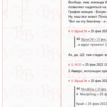
Вообще, нмв, команда б
позволяет надеяться на 
График немцев - Бохум (
Ну, наш все знают. Пох
"Вот на эту блесёнку - и 
#
ЩукаСМ
» 25 фев 202
ЩукаСМ » 25 фев 
..а вдруг прокатит )
Ах, да, ЦЗ, там стадио з
#
SU55
» 25 фев 2022 1
2 Авверс, использую пр
#
ЩукаСМ
» 25 фев 202
МосфОлд » 25 фев 
# МосфОлд » 25 ф
Край » 25 фев 2022