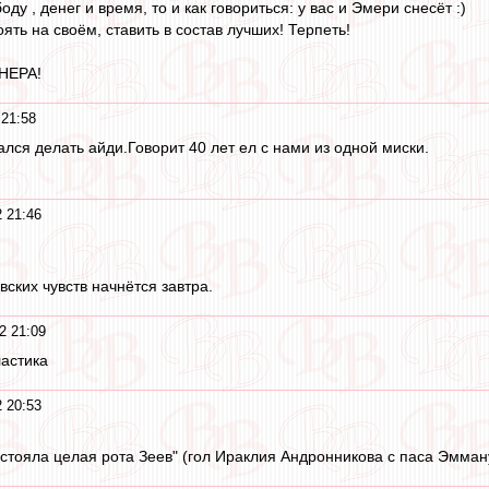
ду , денег и время, то и как говориться: у вас и Эмери снесёт :)
оять на своём, ставить в состав лучших! Терпеть!
НЕРА!
21:58
лся делать айди.Говорит 40 лет ел с нами из одной миски.
 21:46
ских чувств начнётся завтра.
2 21:09
ластика
 20:53
стояла целая рота Зеев" (гол Ираклия Андронникова с паса Эмману