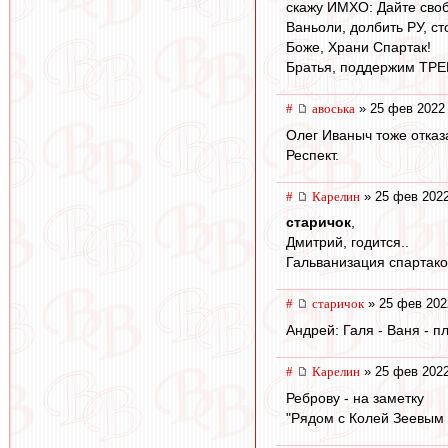
скажу ИМХО: Дайте свобо
Ваньоли, долбить РУ, ст
Боже, Храни Спартак!
Братья, поддержим ТРЕ
#
авоська
» 25 фев 2022 
Олег Иваныч тоже отказа
Респект.
#
Карелин
» 25 фев 2022
старичок
,
Дмитрий, годится..
Гальванизация спартаков
#
старичок
» 25 фев 202
Андрей: Галя - Ваня - п
#
Карелин
» 25 фев 2022
Реброву - на заметку
"Рядом с Колей Зеевым 