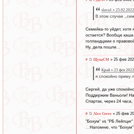
slava1 » 25.02.202
В этом случае ,,се
Семейка-то уйдет, хотя 
остается? Вообще каша з
голландцами о правовой 
Ну, дела пошли...
#
ЩукаСМ
» 25 фев 202
Край » 25 фев 2022
я спокойно приму 
Сергей, да уже спокойн
Поддержим Ваньоли! Наш
Спартак, через 24 часа, 
#
Alex Green
» 25 фев 20
"Бохум" vs "РБ Лейпциг"
…Напомню, что "Бохум" 