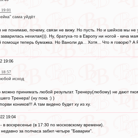
2 19:01
мейка" сама уйдёт
я не понимаю, почему, связи не вижу. Но пусть. Но и шейхов мы не у
аварилась нехилая))). Ну, братуха-то в Европу ни ногой - кича мая
помощи теперь бумажка. Но Ваноли да... Хотя... Что я говорю? А Р
2 19:06
 18:57
любой исход
о можно принимать любой результат. Тренеру(любому) не дают пком
его Тренера! (ну пока :) )
порви коников!!! А там видено будет ху из ху.
22 19:04
 - в воскресенье (в 17:30 по московскому времени).
недавно за полчаса забил четыре "Баварии".