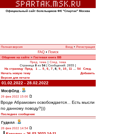
Официальный сайт болельщиков ФК "Спартак" Москва
Полная версия
Вход
•
Регистрация
FAQ
•
Поиск
Общение на сайте
Гостевая книга ВВ
»
Пред. тема
|
След. тема
Страница
8
из
54
[ Сообщений: 2655 ]
На страницу
Пред.
1
...
5
,
6
,
7
,
8
,
9
,
10
,
11
...
54
След.
Начать новую тему
Добавить
Версия для печати
01.02.2022 - 28.02.2022
МосфОлд
-
26 фев 2022 15:00
Вроде Абрамович освобождается... Есть мысли
по данному поводу?)))
Последнее сообщение
Гуделл
-
26 фев 2022 14:54
Карелин » 26.02.2022 14:11