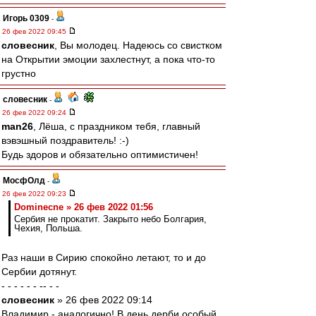
Игорь 0309
-
26 фев 2022 09:45
словесник
, Вы молодец. Надеюсь со свистком
на Открытии эмоции захлестнут, а пока что-то
грустно
словесник
-
26 фев 2022 09:24
man26
, Лёша, с праздником тебя, главный
вэвэшный поздравитель! :-)
Будь здоров и обязательно оптимистичен!
МосфОлд
-
26 фев 2022 09:23
Dominecne » 26 фев 2022 01:56
Сербия не прокатит. Закрыто небо Болгария,
Чехия, Польша.
Раз наши в Сирию спокойно летают, то и до
Сербии дотянут.
- - - - - - -- - -
словесник
» 26 фев 2022 09:14
Владимир - аналогично! В день дерби особый