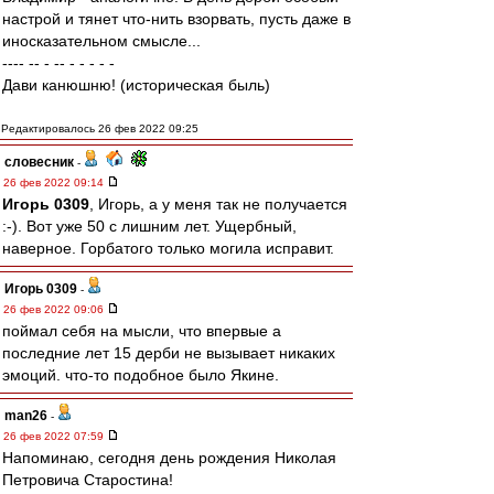
настрой и тянет что-нить взорвать, пусть даже в
иносказательном смысле...
---- -- - -- - - - - -
Дави канюшню! (историческая быль)
Редактировалось 26 фев 2022 09:25
словесник
-
26 фев 2022 09:14
Игорь 0309
, Игорь, а у меня так не получается
:-). Вот уже 50 с лишним лет. Ущербный,
наверное. Горбатого только могила исправит.
Игорь 0309
-
26 фев 2022 09:06
поймал себя на мысли, что впервые а
последние лет 15 дерби не вызывает никаких
эмоций. что-то подобное было Якине.
man26
-
26 фев 2022 07:59
Напоминаю, сегодня день рождения Николая
Петровича Старостина!