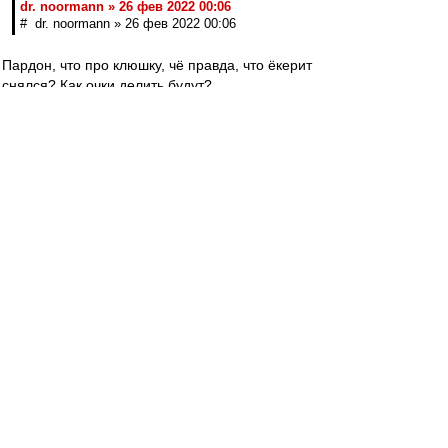
dr. noormann » 26 фев 2022 00:06
# dr. noormann » 26 фев 2022 00:06
Пардон, что про клюшку, чё правда, что ёкерит
снялся? Как очки делить будут?
teorver
-
26 фев 2022 00:22
Не вижу, публиковали ли ссылку.
В случае чего извините.
Очередной пост Артема Реброва.
На этот раз о работе с Лукой Каттани.
https://www.sports.ru/tribuna/blogs/art ...
19287.html
dr. noormann
-
26 фев 2022 00:06
авоська » 25 фев 2022 23:49
И что характерно, наши ещё вышли на бис и
сгоняли товарняк с конями, блестяще победив!
Миронов не жалеет наших хоккеистов, гоняет