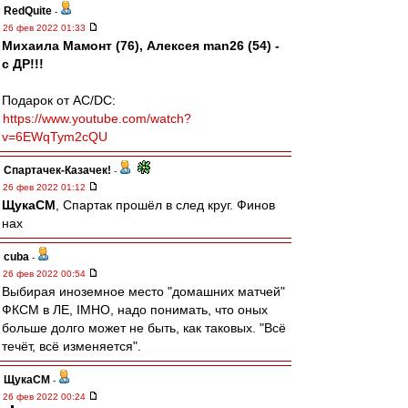
RedQuite
-
26 фев 2022 01:33
Михаила Мамонт (76), Алексея man26 (54) -
с ДР!!!
Подарок от AC/DC:
https://www.youtube.com/watch?
v=6EWqTym2cQU
Спартачек-Казачек!
-
26 фев 2022 01:12
ЩукаСМ
, Спартак прошёл в след круг. Финов
нах
cuba
-
26 фев 2022 00:54
Выбирая иноземное место "домашних матчей"
ФКСМ в ЛЕ, IMHO, надо понимать, что оных
больше долго может не быть, как таковых. "Всё
течёт, всё изменяется".
ЩукаСМ
-
26 фев 2022 00:24