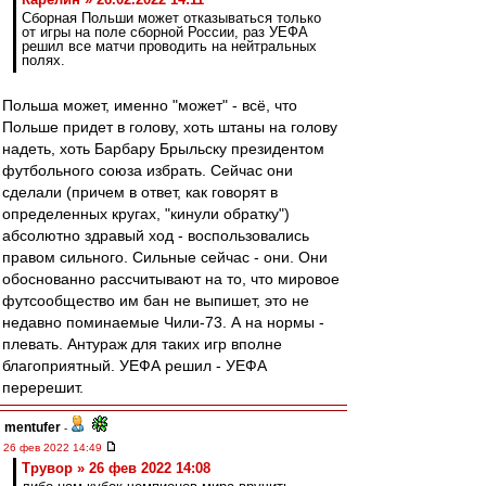
Сборная Польши может отказываться только
от игры на поле сборной России, раз УЕФА
решил все матчи проводить на нейтральных
полях.
Польша может, именно "может" - всё, что
Польше придет в голову, хоть штаны на голову
надеть, хоть Барбару Брыльску президентом
футбольного союза избрать. Сейчас они
сделали (причем в ответ, как говорят в
определенных кругах, "кинули обратку")
абсолютно здравый ход - воспользовались
правом сильного. Сильные сейчас - они. Они
обоснованно рассчитывают на то, что мировое
футсообщество им бан не выпишет, это не
недавно поминаемые Чили-73. А на нормы -
плевать. Антураж для таких игр вполне
благоприятный. УЕФА решил - УЕФА
перерешит.
mentufer
-
26 фев 2022 14:49
Трувор » 26 фев 2022 14:08