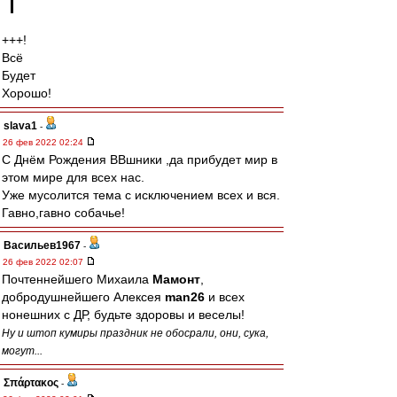
+++!
Всё
Будет
Хорошо!
slava1
-
26 фев 2022 02:24
C Днём Рождения ВВшники ,да прибудет мир в
этом мире для всех нас.
Уже мусолится тема с исключением всех и вся.
Гавно,гавно собачье!
Васильев1967
-
26 фев 2022 02:07
Почтеннейшего Михаила
Мамонт
,
добродушнейшего Алексея
man26
и всех
нонешних с ДР, будьте здоровы и веселы!
Ну и штоп кумиры праздник не обосрали, они, сука,
могут...
Σπάρτακος
-