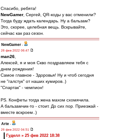
Спасибо, ребята!
NewGamer
, Сергей, QR-коды у вас отменили?
Тогда буду ждать календарь. Ну а бальзам?
Это, скорее, целебная вещь. Вскрывайте,
сейчас как раз сезон.
NewGamer
-
26 фев 2022 06:47
man26
,
Алексей, я и моя Скво поздравляем тебя с
днем рождения!
Самое главное - Здоровья! Ну и чтоб сегодня
не "галстук" от наших кумиров..)
"Спартак" - чемпион!
PS. Конфеты тогда жена махом схомячила.
А бальзамчик-то - стоит. До сих пор. Приезжай -
вместе вскроем..)
Arte
-
26 фев 2022 04:51
Гуделл » 25 фев 2022 18:38