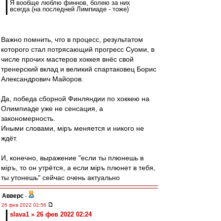
Я вообще люблю финнов, болею за них
всегда (на последней Лимпиаде - тоже)
Важно помнить, что в процесс, результатом
которого стал потрясающий прогресс Суоми, в
числе прочих мастеров хоккея внёс свой
тренерский вклад и великий спартаковец Борис
Александрович Майоров.
Да, победа сборной Финляндии по хоккею на
Олимпиаде уже не сенсация, а
закономерность.
Иными словами, мiръ меняется и никого не
ждёт.
И, конечно, выражение "если ты плюнешь в
мiръ, то он утрётся, а если мiръ плюнет в тебя,
ты утонешь" сейчас очень актуально
Авверс
-
26 фев 2022 02:56
slava1 » 26 фев 2022 02:24