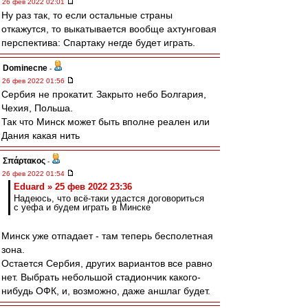
26 фев 2022 02:01
Ну раз так, то если остальные страны
откажутся, то выкатывается вообще ахтунговая
перспектива: Спартаку негде будет играть.
Dominecne
-
26 фев 2022 01:56
Сербия не прокатит. Закрыто небо Болгария,
Чехия, Польша.
Так что Минск может быть вполне реален или
Дания какая нить
Σπάρτακος
-
26 фев 2022 01:54
Eduard » 25 фев 2022 23:36
Надеюсь, что всё-таки удастся договориться
с уефа и будем играть в Минске
Минск уже отпадает - там теперь бесполетная
зона.
Остается Сербия, других вариантов все равно
нет. Выбрать небольшой стадиончик какого-
нибудь ОФК, и, возможно, даже аншлаг будет.