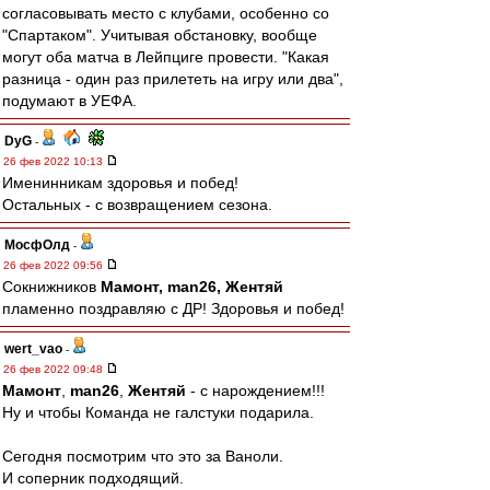
согласовывать место с клубами, особенно со
"Спартаком". Учитывая обстановку, вообще
могут оба матча в Лейпциге провести. "Какая
разница - один раз прилететь на игру или два",
подумают в УЕФА.
DyG
-
26 фев 2022 10:13
Именинникам здоровья и побед!
Остальных - с возвращением сезона.
МосфОлд
-
26 фев 2022 09:56
Сокнижников
Мамонт, man26, Жентяй
пламенно поздравляю с ДР! Здоровья и побед!
wert_vao
-
26 фев 2022 09:48
Мамонт
,
man26
,
Жентяй
- с нарождением!!!
Ну и чтобы Команда не галстуки подарила.
Сегодня посмотрим что это за Ваноли.
И соперник подходящий.