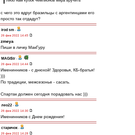
либо нам кубок чемпионов мира вручить
с чего это вдруг бразильцы с аргентинцами его
просто так отдадут?
irod sm
-
26 фев 2022 14:45
zmeya
Пиши в личку МакГуру
MAGi$tr
-
26 фев 2022 14:44
Именинников - с днюхой! Здоровья, КБ-братья!
)))
По традиции, межсезонье - сасать.
Спартак должен сегодня порадовать нас )))
лео22
-
26 фев 2022 14:30
Именинников с Днем рождения!
старичок
-
26 фев 2022 14:28