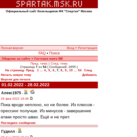
Официальный сайт болельщиков ФК "Спартак" Москва
Полная версия
Вход
•
Регистрация
FAQ
•
Поиск
Общение на сайте
Гостевая книга ВВ
»
Пред. тема
|
След. тема
Страница
7
из
54
[ Сообщений: 2655 ]
На страницу
Пред.
1
...
4
,
5
,
6
,
7
,
8
,
9
,
10
...
54
След.
Начать новую тему
Добавить
Версия для печати
01.02.2022 - 28.02.2022
Алекс1975
-
26 фев 2022 19:46
Пока вроде неплохо, но не более. Из плюсов -
прессинг получше. Из минусов - завершение
атаки просто швах. Ещё и не прет.
Последнее сообщение
Гуделл
-