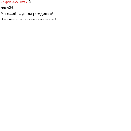
26 фев 2022 15:57
man26
Алексей, с днем рождения!
Здоровья и успехов во всём!
Ну, и сегодня, в дерби, чтоб по-твоему вышло! )
wert_vao
-
26 фев 2022 15:47
Химки - Мусор 3КК
НиНо - Урал 2КК.
Как-то треВВожно
МосфОлд
-
26 фев 2022 15:46
Gt3 » 26 фев 2022 15:36
тут ее нет ни с какой стороны.
Незадолго до того как отправиться в мир иной,
Борис Березовский тоже вернуться собрался.
Вроде особого мотива не было, да и бабло всё
своё прощёлкал, но в Россию-матушку рвался,
типа ностальгия. Правда не успел...
Коли Рома такой прагматик и просёк что его