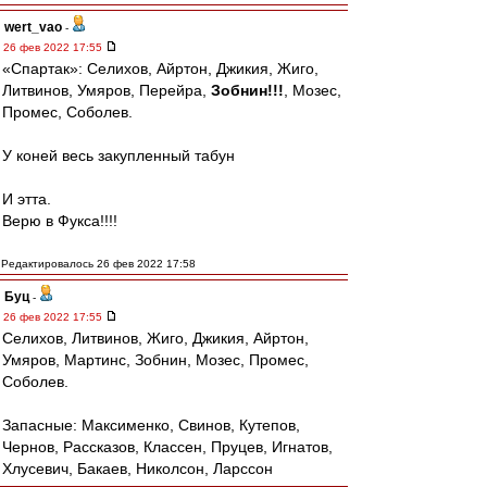
wert_vao
-
26 фев 2022 17:55
«Спартак»: Селихов, Айртон, Джикия, Жиго,
Литвинов, Умяров, Перейра,
Зобнин!!!
, Мозес,
Промес, Соболев.
У коней весь закупленный табун
И этта.
Верю в Фукса!!!!
Редактировалось 26 фев 2022 17:58
Буц
-
26 фев 2022 17:55
Селихов, Литвинов, Жиго, Джикия, Айртон,
Умяров, Мартинс, Зобнин, Мозес, Промес,
Соболев.
Запасные: Максименко, Свинов, Кутепов,
Чернов, Рассказов, Классен, Пруцев, Игнатов,
Хлусевич, Бакаев, Николсон, Ларссон