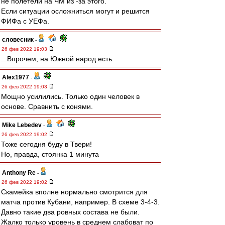
не полетели на ЧМ из -за этого.
Если ситуации осложниться могут и решится
ФИФа с УЕФа.
словесник
-
26 фев 2022 19:03
...Впрочем, на Южной народ есть.
Alex1977
-
26 фев 2022 19:03
Мощно усилились. Только один человек в
основе. Сравнить с конями.
Mike Lebedev
-
26 фев 2022 19:02
Тоже сегодня буду в Твери!
Но, правда, стоянка 1 минута
Anthony Re
-
26 фев 2022 19:02
Скамейка вполне нормально смотрится для
матча против Кубани, например. В схеме 3-4-3.
Давно такие два ровных состава не были.
Жалко только уровень в среднем слабоват по