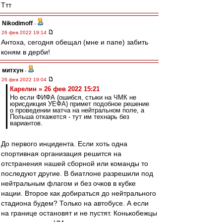
Ттт
Nikodimoff
-
26 фев 2022 19:14
Антоха, сегодня обещал (мне и папе) забить
коням в дерби!
митхун
-
26 фев 2022 19:04
Карелин » 26 фев 2022 15:21
Но если ФИФА (ошибся, стыки на ЧМК не
юрисдикция УЕФА) примет подобное решение
о проведении матча на нейтральном поле, а
Польша откажется - тут им технарь без
вариантов.
До первого инцидента. Если хоть одна
спортивная организация решится на
отстранения нашей сборной или команды то
последуют другие. В биатлоне разрешили под
нейтральным флагом и без очков в кубке
нации. Второе как добираться до нейтрального
стадиона будем? Только на автобусе. А если
на границе остановят и не пустят. Конькобежцы