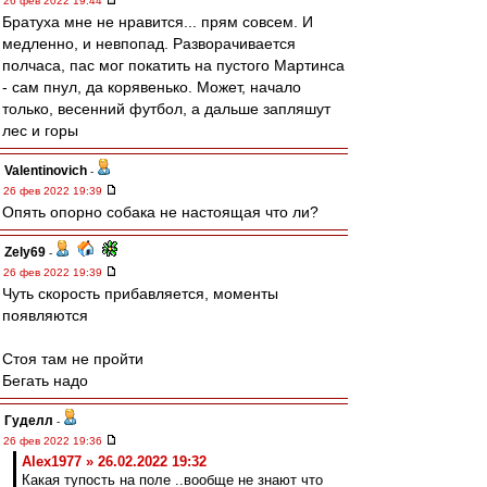
26 фев 2022 19:44
Братуха мне не нравится... прям совсем. И
медленно, и невпопад. Разворачивается
полчаса, пас мог покатить на пустого Мартинса
- сам пнул, да корявенько. Может, начало
только, весенний футбол, а дальше запляшут
лес и горы
Valentinovich
-
26 фев 2022 19:39
Опять опорно собака не настоящая что ли?
Zely69
-
26 фев 2022 19:39
Чуть скорость прибавляется, моменты
появляются
Стоя там не пройти
Бегать надо
Гуделл
-
26 фев 2022 19:36
Alex1977 » 26.02.2022 19:32
Какая тупость на поле ..вообще не знают что