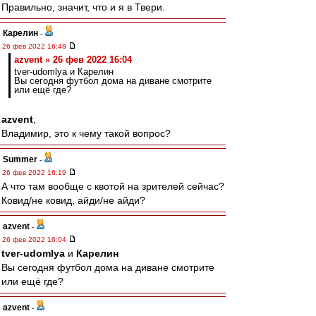
Правильно, значит, что и я в Твери.
Карелин
-
26 фев 2022 16:48
azvent » 26 фев 2022 16:04
tver-udomlya и Карелин
Вы сегодня футбол дома на диване смотрите
или ещё где?
azvent
,
Владимир, это к чему такой вопрос?
Summer
-
26 фев 2022 16:19
А что там вообще с квотой на зрителей сейчас?
Ковид/не ковид, айди/не айди?
azvent
-
26 фев 2022 16:04
tver-udomlya
и
Карелин
Вы сегодня футбол дома на диване смотрите
или ещё где?
azvent
-