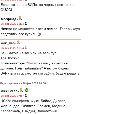
Если что, то я в ВИПе, на черных цветах и в
GUCCI...
МосфОлд
-
26 фев 2022 18:04
Ничего не меняется в этом чемпе. Теперь клуп
подстилки всё купил...(((
wert_vao
-
26 фев 2022 18:04
За 3 матча наВАРили на весь тур.
ТреВВожно
Комментаторы "Никто никому ничего не
должен. Голы забивайте" А потом будем
ВАРить и там, смотря кто забил, будем решать.
Редактировалось 26 фев 2022 18:06
Alex Green
-
26 фев 2022 17:57
ЦСКА: Акинфеев, Фукс, Бийол, Дивеев,
Фернандес, Обляков, Гбамен, Медина,
Карраскаль, Языджи, Заболотный.