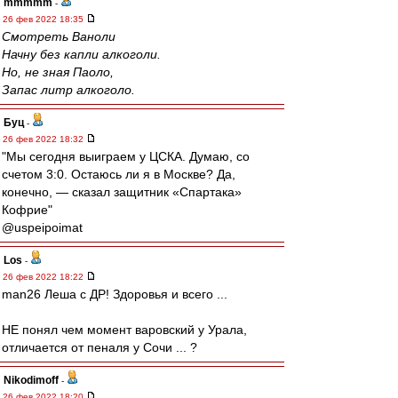
mmmmm
-
26 фев 2022 18:35
Смотреть Ваноли
Начну без капли алкоголи.
Но, не зная Паоло,
Запас литр алкоголо.
Буц
-
26 фев 2022 18:32
"Мы сегодня выиграем у ЦСКА. Думаю, со
счетом 3:0. Остаюсь ли я в Москве? Да,
конечно, — сказал защитник «Спартака»
Кофрие"
@uspeipoimat
Los
-
26 фев 2022 18:22
man26 Леша с ДР! Здоровья и всего ...
НЕ понял чем момент варовский у Урала,
отличается от пеналя у Сочи ... ?
Nikodimoff
-
26 фев 2022 18:20