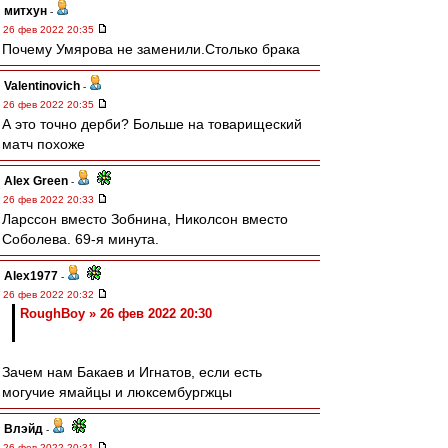
митхун
-
26 фев 2022 20:35
Почему Умярова не заменили.Столько брака
Valentinovich
-
26 фев 2022 20:35
А это точно дерби? Больше на товарищеский
матч похоже
Alex Green
-
26 фев 2022 20:33
Ларссон вместо Зобнина, Николсон вместо
Соболева. 69-я минута.
Alex1977
-
26 фев 2022 20:32
RoughBoy » 26 фев 2022 20:30
Зачем нам Бакаев и Игнатов, если есть
могучие ямайцы и люксембургжцы
Влэйд
-
26 фев 2022 20:31