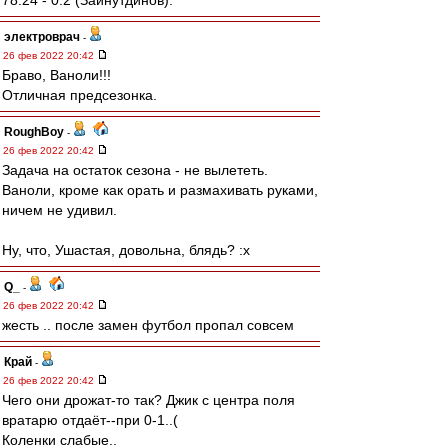
78:24 - 0:2 (Зайнутдинов).
электроврач
-
26 фев 2022 20:42
Браво, Ваноли!!!
Отличная предсезонка.
RoughBoy
-
26 фев 2022 20:42
Задача на остаток сезона - не вылететь.
Ваноли, кроме как орать и размахивать руками,
ничем не удивил.
Ну, что, Ушастая, довольна, блядь? :x
Q_
-
26 фев 2022 20:42
жесть .. после замен футбол пропал совсем
Край
-
26 фев 2022 20:42
Чего они дрожат-то так? Джик с центра поля
вратарю отдаёт--при 0-1..(
Коленки слабые..