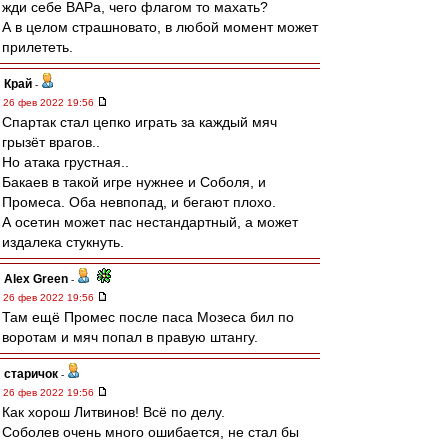
жди себе ВАРа, чего флагом то махать?
А в целом страшновато, в любой момент может
прилететь.
Край
-
26 фев 2022 19:56
Спартак стал цепко играть за каждый мяч
грызёт врагов..
Но атака грустная..
Бакаев в такой игре нужнее и Соболя, и
Промеса. Оба невпопад, и бегают плохо.
А осетин может пас нестандартный, а может
издалека стукнуть.
Alex Green
-
26 фев 2022 19:56
Там ещё Промес после паса Мозеса бил по
воротам и мяч попал в правую штангу.
старичок
-
26 фев 2022 19:56
Как хорош Литвинов! Всё по делу.
Соболев очень много ошибается, не стал бы