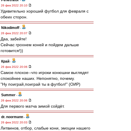
Penetrator
-
26 фев 2022 20:10
Удивительно хороший футбол для февраля с
обеих сторон.
Nikodimoff
-
26 фев 2022 20:07
Даа, забейте!
Сейчас грохнем коней и пойдем дальше
готовится!))
Край
-
26 фев 2022 20:06
Самое плохое--что игроки конюшни выглядят
спокойнее наших. Непонятно, почему.
"Ну поиграй,поиграй ты в футбол!" (ОИР)
Summer
-
26 фев 2022 20:06
Для первого матча зимой сойдёт.
dr. noormann
-
26 фев 2022 20:03
Литвинов, отбор, слабые кони, эмоции нашего