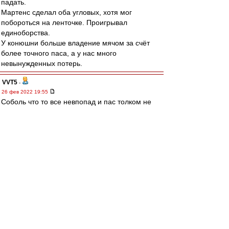
падать.
Мартенс сделал оба угловых, хотя мог
побороться на ленточке. Проигрывал
единоборства.
У конюшни больше владение мячом за счёт
более точного паса, а у нас много
невынужденных потерь.
VVT5
-
26 фев 2022 19:55
Соболь что то все невпопад и пас толком не
дает.
ppp
-
26 фев 2022 19:55
Караскаль просто топище )
Почему мы не можем найти в атаку яркого
неординарного футболиста.
В Латинской Америке если поискать их полно.
Nikodimoff
-
26 фев 2022 19:55
папа, скопипастил мой прикид..)) только