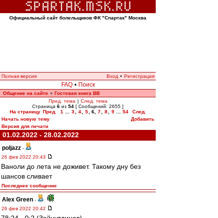
Официальный сайт болельщиков ФК "Спартак" Москва
Полная версия
Вход
•
Регистрация
FAQ
•
Поиск
Общение на сайте
Гостевая книга ВВ
»
Пред. тема
|
След. тема
Страница
6
из
54
[ Сообщений: 2655 ]
На страницу
Пред.
1
...
3
,
4
,
5
,
6
,
7
,
8
,
9
...
54
След.
Начать новую тему
Добавить
Версия для печати
01.02.2022 - 28.02.2022
poljazz
-
26 фев 2022 20:43
Ваноли до лета не доживет. Такому дну без
шансов сливает
Последнее сообщение
Alex Green
-
26 фев 2022 20:42