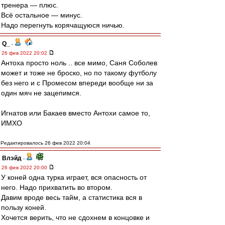
тренера — плюс.
Всё остальное — минус.
Надо перегнуть корячащуюся ничью.
Q_
-
26 фев 2022 20:02
Антоха просто ноль .. все мимо, Саня Соболев
может и тоже не броско, но по такому футболу
без него и с Промесом впереди вообще ни за
один мяч не зацепимся.
Игнатов или Бакаев вместо Антохи самое то,
ИМХО
Редактировалось 26 фев 2022 20:04
Влэйд
-
26 фев 2022 20:00
У коней одна турка играет, вся опасность от
него. Надо прихватить во втором.
Давим вроде весь тайм, а статистика вся в
пользу коней.
Хочется верить, что не сдохнем в концовке и