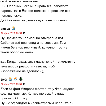
свой все-таки затолкаем.
ЗЫ. Опорный негр мне нравится, работает
парень, как в Европе положено, реакции все
ненашенские.
Дай бог поможет, пока службу не просечет.
zmeya
-
26 фев 2022 19:57
Ну Промес то нормально отыграл, а вот
Соболев всё невпопад и не вовремя. Там
нужен бегунок техничный, конечно, против
такой обороны коней.
з.ы. Когда показывают лавку коней, то хочется у
телевизора резкости навести, чтоб
изображение не двоилось ))
DyG
-
26 фев 2022 19:57
Если за фол Умярова жёлтая, то у Фернандеса
фол на красную. Конкретно рукой в лицо
прислал Айртону.
Ну и с офсайдом миллиметровым непонятно -