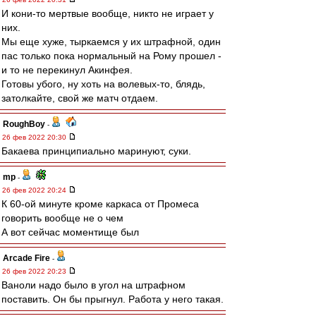
И кони-то мертвые вообще, никто не играет у
них.
Мы еще хуже, тыркаемся у их штрафной, один
пас только пока нормальный на Рому прошел -
и то не перекинул Акинфея.
Готовы убого, ну хоть на волевых-то, блядь,
затолкайте, свой же матч отдаем.
RoughBoy
-
26 фев 2022 20:30
Бакаева принципиально маринуют, суки.
mp
-
26 фев 2022 20:24
К 60-ой минуте кроме каркаса от Промеса
говорить вообще не о чем
А вот сейчас моментище был
Arcade Fire
-
26 фев 2022 20:23
Ваноли надо было в угол на штрафном
поставить. Он бы прыгнул. Работа у него такая.