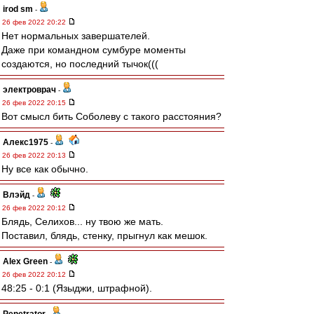
irod sm
-
26 фев 2022 20:22
Нет нормальных завершателей.
Даже при командном сумбуре моменты
создаются, но последний тычок(((
электроврач
-
26 фев 2022 20:15
Вот смысл бить Соболеву с такого расстояния?
Алекс1975
-
26 фев 2022 20:13
Ну все как обычно.
Влэйд
-
26 фев 2022 20:12
Блядь, Селихов... ну твою же мать.
Поставил, блядь, стенку, прыгнул как мешок.
Alex Green
-
26 фев 2022 20:12
48:25 - 0:1 (Языджи, штрафной).