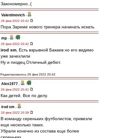
Закономерно..(
Valentinovich
-
26 фев 2022 20:42
Пора Зареме нового тренера начинать искать
mp
-
26 фев 2022 20:42
irod sm
, Есть взрывной Бакаев но его видимо
уже зачехлили
Ну и пиздец.Отличный дебют.
Редактировалось 26 фев 2022 20:42
Alex1977
-
26 фев 2022 20:41
Как детей. Все по делу.
irod sm
-
26 фев 2022 20:39
В команду сереньких футболистов, привезли
еще несколько таких.
Убрали конечно из состава еще более
сереньких.