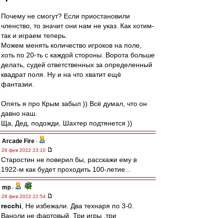
Почему не смогут? Если приостановили
членство, то значит они нам не указ. Как хотим-
так и играем теперь.
Можем менять количество игроков на поле,
хоть по 20-ть с каждой стороны. Ворота больше
делать, судей ответственных за определенный
квадрат поля. Ну и на что хватит ещё
фантазии.
Опять я про Крым забыл )) Всё думал, что он
давно наш.
Ща, Дед, подожди, Шахтер подтянется ))
Arcade Fire
-
28 фев 2022 23:10
Старостин не поверил бы, расскажи ему в
1922-м как будет проходить 100-летие...
mp
-
28 фев 2022 22:54
recchi
, Не избежали. Два технаря по 3-0.
Ваноли не фартовый. Три игры ,три