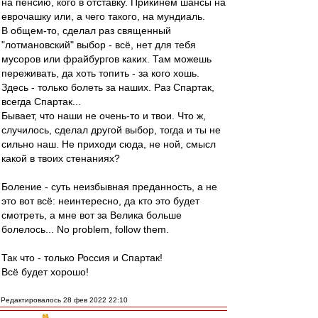
на пенсию, кого в отставку. Прикинем шансы на
еврочашку или, а чего такого, на мундиаль.
В общем-то, сделал раз священный
"лотмановский" выбор - всё, нет для тебя
мусоров или фрайбургов каких. Там можешь
переживать, да хоть топить - за кого хошь.
Здесь - только болеть за наших. Раз Спартак,
всегда Спартак...
Бывает, что наши не очень-то и твои. Что ж,
случилось, сделал другой выбор, тогда и ты не
сильно наш. Не приходи сюда, не ной, смысл
какой в твоих стенаниях?
Боление - суть неизбывная преданность, а не
это вот всё: неинтересно, да кто это будет
смотреть, а мне вот за Велика больше
болелось... No problem, follow them.
Так что - только Россия и Спартак!
Всё будет хорошо!
Редактировалось 28 фев 2022 22:10