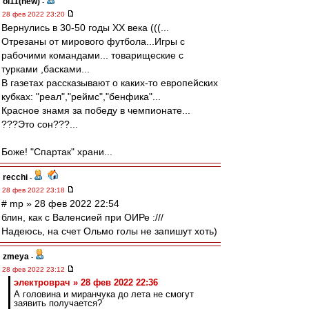
oi11(new)
-
28 фев 2022 23:20
Вернулись в 30-50 годы ХХ века (((...
Отрезаны от мирового футбола...Игры с
рабочими командами... товарищеские с
турками ,басками...
В газетах рассказывают о каких-то европейских
кубках: "реал","реймс","бенфика"...
Красное знамя за победу в чемпионате...
???Это сон???...
Боже! "Спартак" храни...
recchi
-
28 фев 2022 23:18
# mp » 28 фев 2022 22:54
блин, как с Валенсией при ОИРе :///
Надеюсь, на счет Ольмо голы не запишут хоть)
zmeya
-
28 фев 2022 23:12
электроврач » 28 фев 2022 22:36
А головина и миранчука до лета не смогут
заявить получается?