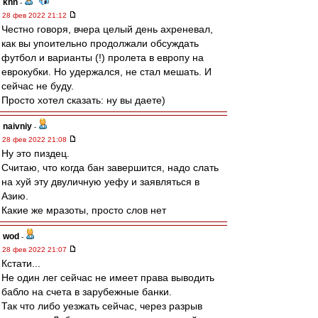
knn
-
28 фев 2022 21:12
Честно говоря, вчера целый день ахреневал,
как вы упоительно продолжали обсуждать
футбол и варианты (!) пролета в европу на
еврокубки. Но удержался, не стал мешать. И
сейчас не буду.
Просто хотел сказать: ну вы даете)
naivniy
-
28 фев 2022 21:08
Ну это пиздец.
Считаю, что когда бан завершится, надо слать
на хуй эту двуличную уефу и заявляться в
Азию.
Какие же мразоты, просто слов нет
wod
-
28 фев 2022 21:07
Кстати...
Не один лег сейчас не имеет права выводить
бабло на счета в зарубежные банки.
Так что либо уезжать сейчас, через разрыв