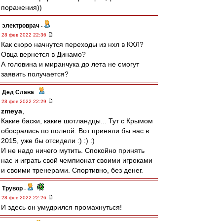
поражения))
электроврач
-
28 фев 2022 22:36
Как скоро начнутся переходы из нхл в КХЛ?
Овца вернется в Динамо?
А головина и миранчука до лета не смогут
заявить получается?
Дед Слава
-
28 фев 2022 22:29
zmeya
,
Какие баски, какие шотландцы... Тут с Крымом
обосрались по полной. Вот приняли бы нас в
2015, уже бы отсидели :) :) :)
И не надо ничего мутить. Спокойно принять
нас и играть свой чемпионат своими игроками
и своими тренерами. Спортивно, без денег.
Трувор
-
28 фев 2022 22:26
И здесь он умудрился промахнуться!