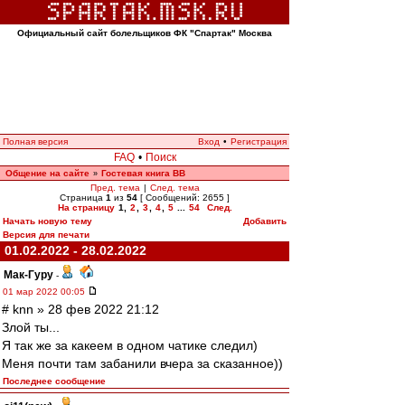
Официальный сайт болельщиков ФК "Спартак" Москва
Полная версия
Вход
•
Регистрация
FAQ
•
Поиск
Общение на сайте
Гостевая книга ВВ
»
Пред. тема
|
След. тема
Страница
1
из
54
[ Сообщений: 2655 ]
На страницу
1
,
2
,
3
,
4
,
5
...
54
След.
Начать новую тему
Добавить
Версия для печати
01.02.2022 - 28.02.2022
Мак-Гуру
-
01 мар 2022 00:05
# knn » 28 фев 2022 21:12
Злой ты...
Я так же за какеем в одном чатике следил)
Меня почти там забанили вчера за сказанное))
Последнее сообщение