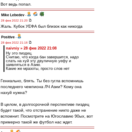
Вот ведь попал.
Mike Lebedev
-
28 фев 2022 21:20
Жаль. Кубок УЕФА был близок как никогда
Positive
-
28 фев 2022 21:16
naivniy » 28 фев 2022 21:08
Ну это пиздец.
Считаю, что когда бан завершится, надо
слать на хуй эту двуличную уефу и
заявляться в Азию.
Какие же мразоты, просто слов нет
Гениально, блять. Ты без гугла вспомнишь
последнего чемпиона ЛЧ Азии? Кому она
нахуй нужна?
В целом, в долгосрочной перспективе пиздец
будет такой, что отстранение никто даже не
вспомнит. Посмотрите на Югославию 90ых, вот
примерно такой же футбол нас ждет.