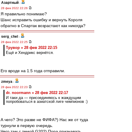
Азартный
-
28 фев 2022 22:26
Я правильно понимаю?
Шанс исправить ошибку и вернуть Короля
обратно в Спартак возрастают как никогда?
serg_chel
-
28 фев 2022 22:25
Трувор » 28 фев 2022 22:15
Ещё и Хендрикс вернётся.
Его вроде на 1.5 года отправили.
zmeya
-
28 фев 2022 22:23
dr. noormann » 28 фев 2022 22:17
И таки да — присоединяюсь к жаждущим
попробоваться в азиатской лиге чемпионов :)
А чего? Это разве не ФИФА?) Нас же от туда
турнули в первую очередь.
Чего там с темой G20?) Пора признавать