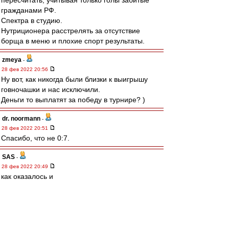
пересчитать, учитывая только голы забитые
гражданами РФ.
Спектра в студию.
Нутриционера расстрелять за отсутствие
борща в меню и плохие спорт результаты.
zmeya
-
28 фев 2022 20:56
Ну вот, как никогда были близки к выигрышу
говночашки и нас исключили.
Деньги то выплатят за победу в турнире? )
dr. noormann
-
28 фев 2022 20:51
Спасибо, что не 0:7.
SAS
-
28 фев 2022 20:49
как оказалось и
И фифа и УЕФА
Гавно и там тоже сидят
Бляди....
ожидаемо((((((