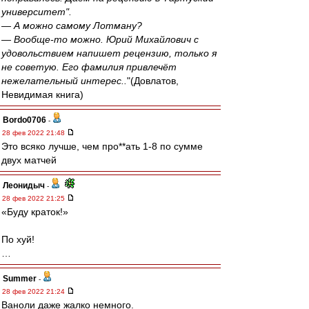
университет".
— А можно самому Лотману?
— Вообще-то можно. Юрий Михайлович с
удовольствием напишет рецензию, только я
не советую. Его фамилия привлечёт
нежелательный интерес..
"(Довлатов,
Невидимая книга)
Bordo0706
-
28 фев 2022 21:48
Это всяко лучше, чем про**ать 1-8 по сумме
двух матчей
Леонидыч
-
28 фев 2022 21:25
«Буду краток!»
По хуй!
…
Summer
-
28 фев 2022 21:24
Ваноли даже жалко немного.