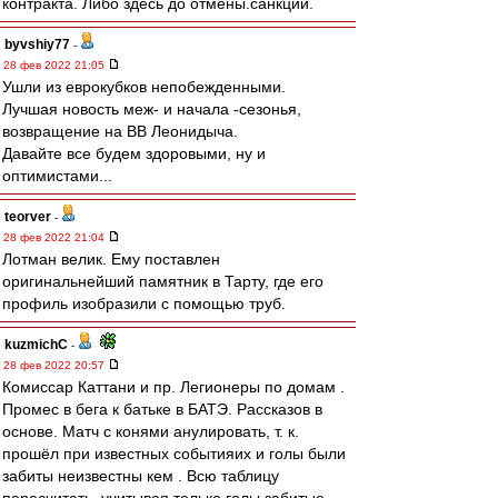
контракта. Либо здесь до отмены.санкций.
byvshiy77
-
28 фев 2022 21:05
Ушли из еврокубков непобежденными.
Лучшая новость меж- и начала -сезонья,
возвращение на ВВ Леонидыча.
Давайте все будем здоровыми, ну и
оптимистами...
teorver
-
28 фев 2022 21:04
Лотман велик. Ему поставлен
оригинальнейший памятник в Тарту, где его
профиль изобразили с помощью труб.
kuzmichC
-
28 фев 2022 20:57
Комиссар Каттани и пр. Легионеры по домам .
Промес в бега к батьке в БАТЭ. Рассказов в
основе. Матч с конями анулировать, т. к.
прошёл при известных событияих и голы были
забиты неизвестны кем . Всю таблицу