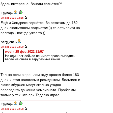
Здесь интересно, Ваноли сольётся?!
Трувор
-
28 фев 2022 22:15
Ещё и Хендрикс вернётся. За остатком до 182
дней скользящим подсчетом )) то есть почти на
полгода - вот где ужас то ))
serg_chel
-
28 фев 2022 22:09
wod » 28 фев 2022 21:07
Не один лег сейчас не имеет права выводить
бабло на счета в зарубежные банки.
Только если в прошлом году провел более 183
дней и стал налоговым резидентом. Бельгиец и
люксембуржец могут сколько угодно
переводить до конца чемпионата. Проблемы
только у тех, кто при Тедеско играл.
Трувор
-
28 фев 2022 22:08