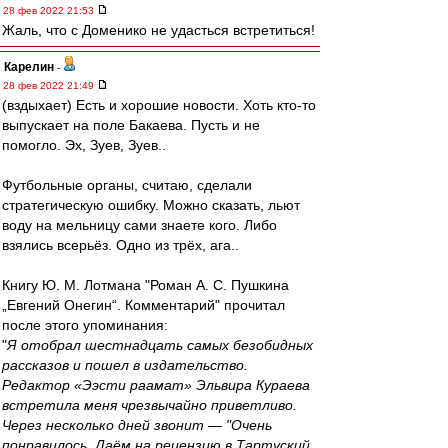
28 фев 2022 21:53
Жаль, что с Доменико не удасться встретиться!
Карелин
-
28 фев 2022 21:49
(вздыхает) Есть и хорошие новости. Хоть кто-то
выпускает на поле Бакаева. Пусть и не
помогло. Эх, Зуев, Зуев..
Футбольные органы, считаю, сделали
стратегическую ошибку. Можно сказать, льют
воду на мельницу сами знаете кого. Либо
взялись всерьёз. Одно из трёх, ага..
Книгу Ю. М. Лотмана "Роман А. С. Пушкина
„Евгений Онегин“. Комментарий" прочитал
после этого упоминания:
"
Я отобрал шестнадцать самых безобидных
рассказов и пошел в издательство.
Редактор «Ээсти раамат» Эльвира Кураева
встретила меня чрезвычайно приветливо.
Через несколько дней звонит — "Очень
понравилось. Даём на рецензию в Тартуский