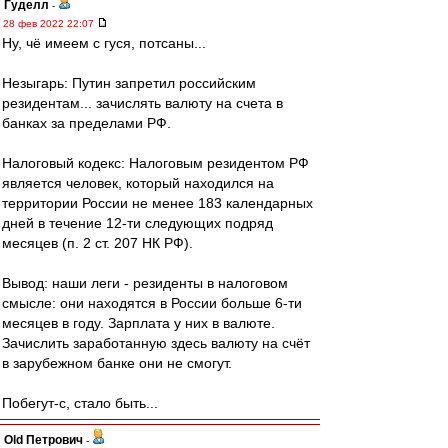
Гуделл
-
28 фев 2022 22:07
Ну, чё имеем с гуся, потсаны...
Незыгарь: Путин запретил российским
резидентам... зачислять валюту на счета в
банках за пределами РФ.
Налоговый кодекс: Налоговым резидентом РФ
является человек, который находился на
территории России не менее 183 календарных
дней в течение 12-ти следующих подряд
месяцев (п. 2 ст. 207 НК РФ).
Вывод: наши леги - резиденты в налоговом
смысле: они находятся в России больше 6-ти
месяцев в году. Зарплата у них в валюте.
Зачислить заработанную здесь валюту на счёт
в зарубежном банке они не смогут.
Побегут-с, стало быть...
Old Петрович
-