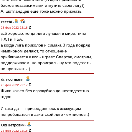
басков независимыми и мутить свою лигу))
А, шотландцев ещё тоже можно признать.
recchi
-
28 фев 2022 22:18
всё хорошо, когда лига лучшая в мире, типа
НХЛ и НБА,
а когда лига приколов и симака 3 года подряд
чемпионом делают, то отношение
приближается к кхл - играет Спартак, смотрим,
поддерживаем, но проиграл - ну что поделать,
не привыкать :(
dr. noormann
-
28 фев 2022 22:17
Жили как-то без еврокубков до шестидесятых
годов.
И таки да — присоединяюсь к жаждущим
попробоваться в азиатской лиге чемпионов :)
Old Петрович
-
28 фев 2022 22:16