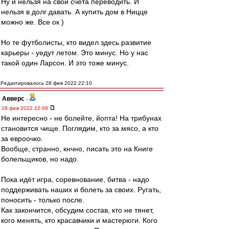
Ну и нельзя на свои счета переводить. И
нельзя в долг давать. А купить дом в Ницце
можно же. Все ок )
Но те футболисты, кто видел здесь развитие
карьеры - уедут летом. Это минус. Но у нас
такой один Ларсон. И это тоже минус.
Редактировалось 28 фев 2022 22:10
Авверс
-
28 фев 2022 22:08
Не интересно - не болейте, йопта! На трибунах
становится чище. Поглядим, кто за мясо, а кто
за евроочко.
Вообще, странно, кнчно, писать это на Книге
болельщиков, но надо.
Пока идёт игра, соревнование, битва - надо
поддерживать наших и болеть за своих. Ругать,
поносить - только после.
Как закончится, обсудим состав, кто не тянет,
кого менять, кто красавчики и мастерюги. Кого