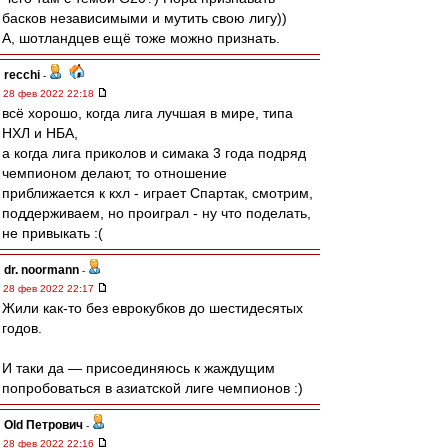
басков независимыми и мутить свою лигу))
А, шотландцев ещё тоже можно признать.
recchi
-
28 фев 2022 22:18
всё хорошо, когда лига лучшая в мире, типа
НХЛ и НБА,
а когда лига приколов и симака 3 года подряд
чемпионом делают, то отношение
приближается к кхл - играет Спартак, смотрим,
поддерживаем, но проиграл - ну что поделать,
не привыкать :(
dr. noormann
-
28 фев 2022 22:17
Жили как-то без еврокубков до шестидесятых
годов.
И таки да — присоединяюсь к жаждущим
попробоваться в азиатской лиге чемпионов :)
Old Петрович
-
28 фев 2022 22:16