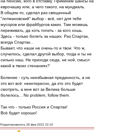
на пенсию, кого в отставку. Прикинем шансы на
еврочашку или, а чего такого, на мундиаль.
В общем-то, сделал раз священный
"лотмановский" выбор - всё, нет для тебя
мусоров или фрайбургов каких. Там можешь
переживать, да хоть топить - за кого хошь.
Здесь - только болеть за наших. Раз Спартак,
всегда Спартак...
Бывает, что наши не очень-то и твои. Что ж,
случилось, сделал другой выбор, тогда и ты не
сильно наш. Не приходи сюда, не ной, смысл
какой в твоих стенаниях?
Боление - суть неизбывная преданность, а не
это вот всё: неинтересно, да кто это будет
смотреть, а мне вот за Велика больше
болелось... No problem, follow them.
Так что - только Россия и Спартак!
Всё будет хорошо!
Редактировалось 28 фев 2022 22:10