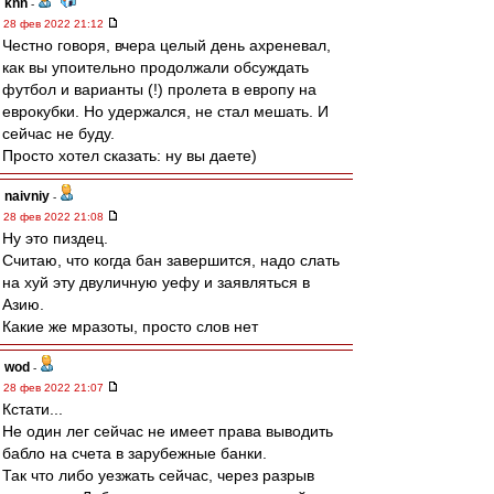
knn
-
28 фев 2022 21:12
Честно говоря, вчера целый день ахреневал,
как вы упоительно продолжали обсуждать
футбол и варианты (!) пролета в европу на
еврокубки. Но удержался, не стал мешать. И
сейчас не буду.
Просто хотел сказать: ну вы даете)
naivniy
-
28 фев 2022 21:08
Ну это пиздец.
Считаю, что когда бан завершится, надо слать
на хуй эту двуличную уефу и заявляться в
Азию.
Какие же мразоты, просто слов нет
wod
-
28 фев 2022 21:07
Кстати...
Не один лег сейчас не имеет права выводить
бабло на счета в зарубежные банки.
Так что либо уезжать сейчас, через разрыв