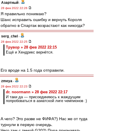
Азартный
-
28 фев 2022 22:26
Я правильно понимаю?
Шанс исправить ошибку и вернуть Короля
обратно в Спартак возрастают как никогда?
serg_chel
-
28 фев 2022 22:25
Трувор » 28 фев 2022 22:15
Ещё и Хендрикс вернётся.
Его вроде на 1.5 года отправили.
zmeya
-
28 фев 2022 22:23
dr. noormann » 28 фев 2022 22:17
И таки да — присоединяюсь к жаждущим
попробоваться в азиатской лиге чемпионов :)
А чего? Это разве не ФИФА?) Нас же от туда
турнули в первую очередь.
Чего там с темой G20?) Пора признавать