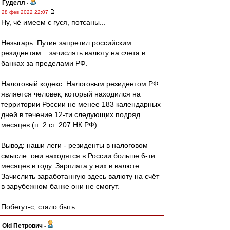
Гуделл
-
28 фев 2022 22:07
Ну, чё имеем с гуся, потсаны...
Незыгарь: Путин запретил российским
резидентам... зачислять валюту на счета в
банках за пределами РФ.
Налоговый кодекс: Налоговым резидентом РФ
является человек, который находился на
территории России не менее 183 календарных
дней в течение 12-ти следующих подряд
месяцев (п. 2 ст. 207 НК РФ).
Вывод: наши леги - резиденты в налоговом
смысле: они находятся в России больше 6-ти
месяцев в году. Зарплата у них в валюте.
Зачислить заработанную здесь валюту на счёт
в зарубежном банке они не смогут.
Побегут-с, стало быть...
Old Петрович
-