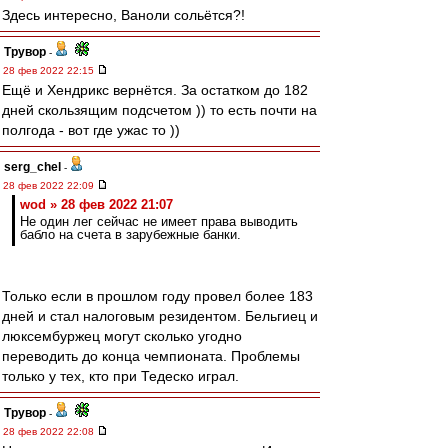
Здесь интересно, Ваноли сольётся?!
Трувор
-
28 фев 2022 22:15
Ещё и Хендрикс вернётся. За остатком до 182
дней скользящим подсчетом )) то есть почти на
полгода - вот где ужас то ))
serg_chel
-
28 фев 2022 22:09
wod » 28 фев 2022 21:07
Не один лег сейчас не имеет права выводить
бабло на счета в зарубежные банки.
Только если в прошлом году провел более 183
дней и стал налоговым резидентом. Бельгиец и
люксембуржец могут сколько угодно
переводить до конца чемпионата. Проблемы
только у тех, кто при Тедеско играл.
Трувор
-
28 фев 2022 22:08