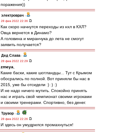
поражения))
электроврач
-
28 фев 2022 22:36
Как скоро начнутся переходы из нхл в КХЛ?
Овца вернется в Динамо?
А головина и миранчука до лета не смогут
заявить получается?
Дед Слава
-
28 фев 2022 22:29
zmeya
,
Какие баски, какие шотландцы... Тут с Крымом
обосрались по полной. Вот приняли бы нас в
2015, уже бы отсидели :) :) :)
И не надо ничего мутить. Спокойно принять
нас и играть свой чемпионат своими игроками
и своими тренерами. Спортивно, без денег.
Трувор
-
28 фев 2022 22:26
И здесь он умудрился промахнуться!