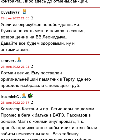
контракта. Либо здесь до отмены.санкций.
byvshiy77
-
28 фев 2022 21:05
Ушли из еврокубков непобежденными.
Лучшая новость меж- и начала -сезонья,
возвращение на ВВ Леонидыча.
Давайте все будем здоровыми, ну и
оптимистами...
teorver
-
28 фев 2022 21:04
Лотман велик. Ему поставлен
оригинальнейший памятник в Тарту, где его
профиль изобразили с помощью труб.
kuzmichC
-
28 фев 2022 20:57
Комиссар Каттани и пр. Легионеры по домам .
Промес в бега к батьке в БАТЭ. Рассказов в
основе. Матч с конями анулировать, т. к.
прошёл при известных событияих и голы были
забиты неизвестны кем . Всю таблицу