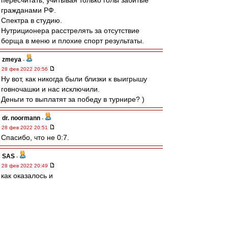
пересчитать, учитывая только голы забитые
гражданами РФ.
Спектра в студию.
Нутриционера расстрелять за отсутствие
борща в меню и плохие спорт результаты.
zmeya
-
28 фев 2022 20:56
Ну вот, как никогда были близки к выигрышу
говночашки и нас исключили.
Деньги то выплатят за победу в турнире? )
dr. noormann
-
28 фев 2022 20:51
Спасибо, что не 0:7.
SAS
-
28 фев 2022 20:49
как оказалось и
И фифа и УЕФА
Гавно и там тоже сидят
Бляди....
ожидаемо((((((