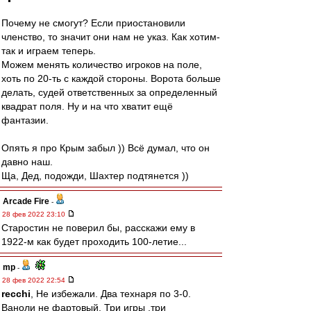
Почему не смогут? Если приостановили
членство, то значит они нам не указ. Как хотим-
так и играем теперь.
Можем менять количество игроков на поле,
хоть по 20-ть с каждой стороны. Ворота больше
делать, судей ответственных за определенный
квадрат поля. Ну и на что хватит ещё
фантазии.
Опять я про Крым забыл )) Всё думал, что он
давно наш.
Ща, Дед, подожди, Шахтер подтянется ))
Arcade Fire
-
28 фев 2022 23:10
Старостин не поверил бы, расскажи ему в
1922-м как будет проходить 100-летие...
mp
-
28 фев 2022 22:54
recchi
, Не избежали. Два технаря по 3-0.
Ваноли не фартовый. Три игры ,три