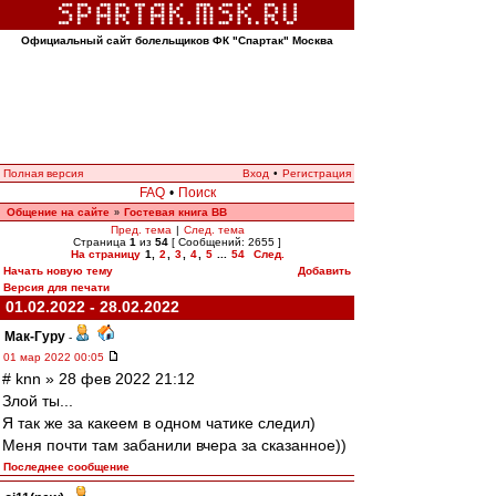
Официальный сайт болельщиков ФК "Спартак" Москва
Полная версия
Вход
•
Регистрация
FAQ
•
Поиск
Общение на сайте
Гостевая книга ВВ
»
Пред. тема
|
След. тема
Страница
1
из
54
[ Сообщений: 2655 ]
На страницу
1
,
2
,
3
,
4
,
5
...
54
След.
Начать новую тему
Добавить
Версия для печати
01.02.2022 - 28.02.2022
Мак-Гуру
-
01 мар 2022 00:05
# knn » 28 фев 2022 21:12
Злой ты...
Я так же за какеем в одном чатике следил)
Меня почти там забанили вчера за сказанное))
Последнее сообщение