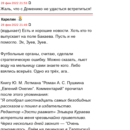
28 фев 2022 21:53
Жаль, что с Доменико не удасться встретиться!
Карелин
-
28 фев 2022 21:49
(вздыхает) Есть и хорошие новости. Хоть кто-то
выпускает на поле Бакаева. Пусть и не
помогло. Эх, Зуев, Зуев..
Футбольные органы, считаю, сделали
стратегическую ошибку. Можно сказать, льют
воду на мельницу сами знаете кого. Либо
взялись всерьёз. Одно из трёх, ага..
Книгу Ю. М. Лотмана "Роман А. С. Пушкина
„Евгений Онегин“. Комментарий" прочитал
после этого упоминания:
"
Я отобрал шестнадцать самых безобидных
рассказов и пошел в издательство.
Редактор «Ээсти раамат» Эльвира Кураева
встретила меня чрезвычайно приветливо.
Через несколько дней звонит — "Очень
понравилось. Даём на рецензию в Тартуский