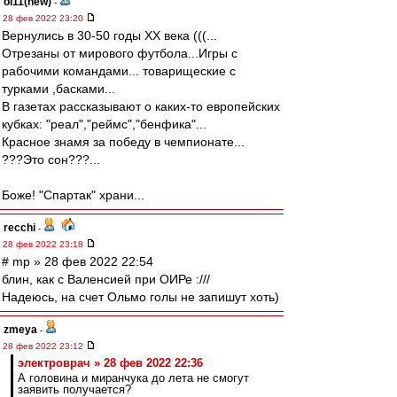
oi11(new)
-
28 фев 2022 23:20
Вернулись в 30-50 годы ХХ века (((...
Отрезаны от мирового футбола...Игры с
рабочими командами... товарищеские с
турками ,басками...
В газетах рассказывают о каких-то европейских
кубках: "реал","реймс","бенфика"...
Красное знамя за победу в чемпионате...
???Это сон???...
Боже! "Спартак" храни...
recchi
-
28 фев 2022 23:18
# mp » 28 фев 2022 22:54
блин, как с Валенсией при ОИРе :///
Надеюсь, на счет Ольмо голы не запишут хоть)
zmeya
-
28 фев 2022 23:12
электроврач » 28 фев 2022 22:36
А головина и миранчука до лета не смогут
заявить получается?