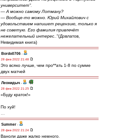
университет".
— А можно самому Лотману?
— Вообще-то можно. Юрий Михайлович с
удовольствием напишет рецензию, только я
не советую. Его фамилия привлечёт
нежелательный интерес..
"(Довлатов,
Невидимая книга)
Bordo0706
-
28 фев 2022 21:48
Это всяко лучше, чем про**ать 1-8 по сумме
двух матчей
Леонидыч
-
28 фев 2022 21:25
«Буду краток!»
По хуй!
…
Summer
-
28 фев 2022 21:24
Ваноли даже жалко немного.