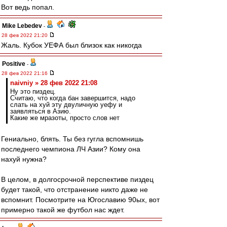
Вот ведь попал.
Mike Lebedev
-
28 фев 2022 21:20
Жаль. Кубок УЕФА был близок как никогда
Positive
-
28 фев 2022 21:16
naivniy » 28 фев 2022 21:08
Ну это пиздец.
Считаю, что когда бан завершится, надо
слать на хуй эту двуличную уефу и
заявляться в Азию.
Какие же мразоты, просто слов нет
Гениально, блять. Ты без гугла вспомнишь
последнего чемпиона ЛЧ Азии? Кому она
нахуй нужна?
В целом, в долгосрочной перспективе пиздец
будет такой, что отстранение никто даже не
вспомнит. Посмотрите на Югославию 90ых, вот
примерно такой же футбол нас ждет.