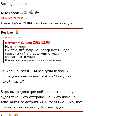
Вот ведь попал.
Mike Lebedev
-
28 фев 2022 21:20
Жаль. Кубок УЕФА был близок как никогда
Positive
-
28 фев 2022 21:16
naivniy » 28 фев 2022 21:08
Ну это пиздец.
Считаю, что когда бан завершится, надо
слать на хуй эту двуличную уефу и
заявляться в Азию.
Какие же мразоты, просто слов нет
Гениально, блять. Ты без гугла вспомнишь
последнего чемпиона ЛЧ Азии? Кому она
нахуй нужна?
В целом, в долгосрочной перспективе пиздец
будет такой, что отстранение никто даже не
вспомнит. Посмотрите на Югославию 90ых, вот
примерно такой же футбол нас ждет.