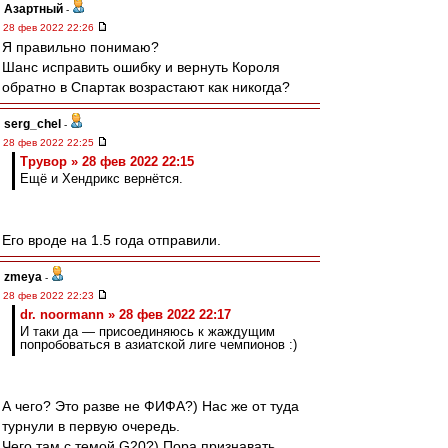
Азартный
-
28 фев 2022 22:26
Я правильно понимаю?
Шанс исправить ошибку и вернуть Короля
обратно в Спартак возрастают как никогда?
serg_chel
-
28 фев 2022 22:25
Трувор » 28 фев 2022 22:15
Ещё и Хендрикс вернётся.
Его вроде на 1.5 года отправили.
zmeya
-
28 фев 2022 22:23
dr. noormann » 28 фев 2022 22:17
И таки да — присоединяюсь к жаждущим
попробоваться в азиатской лиге чемпионов :)
А чего? Это разве не ФИФА?) Нас же от туда
турнули в первую очередь.
Чего там с темой G20?) Пора признавать