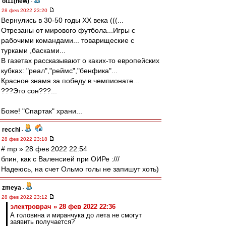
oi11(new)
-
28 фев 2022 23:20
Вернулись в 30-50 годы ХХ века (((...
Отрезаны от мирового футбола...Игры с
рабочими командами... товарищеские с
турками ,басками...
В газетах рассказывают о каких-то европейских
кубках: "реал","реймс","бенфика"...
Красное знамя за победу в чемпионате...
???Это сон???...
Боже! "Спартак" храни...
recchi
-
28 фев 2022 23:18
# mp » 28 фев 2022 22:54
блин, как с Валенсией при ОИРе :///
Надеюсь, на счет Ольмо голы не запишут хоть)
zmeya
-
28 фев 2022 23:12
электроврач » 28 фев 2022 22:36
А головина и миранчука до лета не смогут
заявить получается?