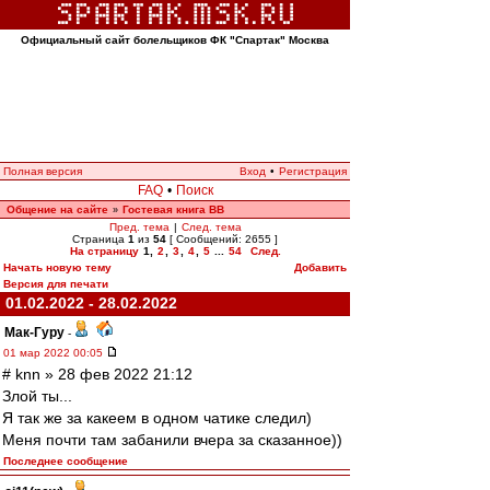
Официальный сайт болельщиков ФК "Спартак" Москва
Полная версия
Вход
•
Регистрация
FAQ
•
Поиск
Общение на сайте
Гостевая книга ВВ
»
Пред. тема
|
След. тема
Страница
1
из
54
[ Сообщений: 2655 ]
На страницу
1
,
2
,
3
,
4
,
5
...
54
След.
Начать новую тему
Добавить
Версия для печати
01.02.2022 - 28.02.2022
Мак-Гуру
-
01 мар 2022 00:05
# knn » 28 фев 2022 21:12
Злой ты...
Я так же за какеем в одном чатике следил)
Меня почти там забанили вчера за сказанное))
Последнее сообщение