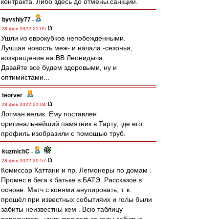
контракта. Либо здесь до отмены.санкций.
byvshiy77
-
28 фев 2022 21:05
Ушли из еврокубков непобежденными.
Лучшая новость меж- и начала -сезонья,
возвращение на ВВ Леонидыча.
Давайте все будем здоровыми, ну и
оптимистами...
teorver
-
28 фев 2022 21:04
Лотман велик. Ему поставлен
оригинальнейший памятник в Тарту, где его
профиль изобразили с помощью труб.
kuzmichC
-
28 фев 2022 20:57
Комиссар Каттани и пр. Легионеры по домам .
Промес в бега к батьке в БАТЭ. Рассказов в
основе. Матч с конями анулировать, т. к.
прошёл при известных событияих и голы были
забиты неизвестны кем . Всю таблицу