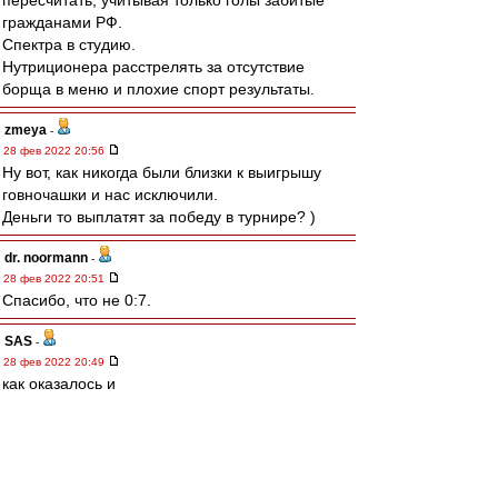
пересчитать, учитывая только голы забитые
гражданами РФ.
Спектра в студию.
Нутриционера расстрелять за отсутствие
борща в меню и плохие спорт результаты.
zmeya
-
28 фев 2022 20:56
Ну вот, как никогда были близки к выигрышу
говночашки и нас исключили.
Деньги то выплатят за победу в турнире? )
dr. noormann
-
28 фев 2022 20:51
Спасибо, что не 0:7.
SAS
-
28 фев 2022 20:49
как оказалось и
И фифа и УЕФА
Гавно и там тоже сидят
Бляди....
ожидаемо((((((