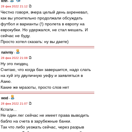
knn
-
28 фев 2022 21:12
Честно говоря, вчера целый день ахреневал,
как вы упоительно продолжали обсуждать
футбол и варианты (!) пролета в европу на
еврокубки. Но удержался, не стал мешать. И
сейчас не буду.
Просто хотел сказать: ну вы даете)
naivniy
-
28 фев 2022 21:08
Ну это пиздец.
Считаю, что когда бан завершится, надо слать
на хуй эту двуличную уефу и заявляться в
Азию.
Какие же мразоты, просто слов нет
wod
-
28 фев 2022 21:07
Кстати...
Не один лег сейчас не имеет права выводить
бабло на счета в зарубежные банки.
Так что либо уезжать сейчас, через разрыв