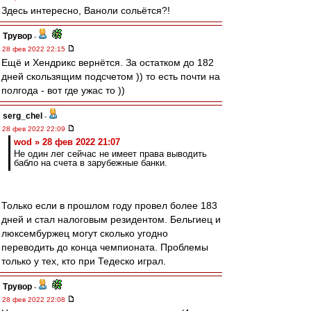
Здесь интересно, Ваноли сольётся?!
Трувор
-
28 фев 2022 22:15
Ещё и Хендрикс вернётся. За остатком до 182
дней скользящим подсчетом )) то есть почти на
полгода - вот где ужас то ))
serg_chel
-
28 фев 2022 22:09
wod » 28 фев 2022 21:07
Не один лег сейчас не имеет права выводить
бабло на счета в зарубежные банки.
Только если в прошлом году провел более 183
дней и стал налоговым резидентом. Бельгиец и
люксембуржец могут сколько угодно
переводить до конца чемпионата. Проблемы
только у тех, кто при Тедеско играл.
Трувор
-
28 фев 2022 22:08