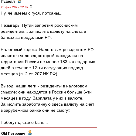
Гуделл
-
28 фев 2022 22:07
Ну, чё имеем с гуся, потсаны...
Незыгарь: Путин запретил российским
резидентам... зачислять валюту на счета в
банках за пределами РФ.
Налоговый кодекс: Налоговым резидентом РФ
является человек, который находился на
территории России не менее 183 календарных
дней в течение 12-ти следующих подряд
месяцев (п. 2 ст. 207 НК РФ).
Вывод: наши леги - резиденты в налоговом
смысле: они находятся в России больше 6-ти
месяцев в году. Зарплата у них в валюте.
Зачислить заработанную здесь валюту на счёт
в зарубежном банке они не смогут.
Побегут-с, стало быть...
Old Петрович
-