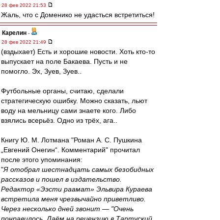
28 фев 2022 21:53
Жаль, что с Доменико не удасться встретиться!
Карелин
-
28 фев 2022 21:49
(вздыхает) Есть и хорошие новости. Хоть кто-то
выпускает на поле Бакаева. Пусть и не
помогло. Эх, Зуев, Зуев..
Футбольные органы, считаю, сделали
стратегическую ошибку. Можно сказать, льют
воду на мельницу сами знаете кого. Либо
взялись всерьёз. Одно из трёх, ага..
Книгу Ю. М. Лотмана "Роман А. С. Пушкина
„Евгений Онегин“. Комментарий" прочитал
после этого упоминания:
"
Я отобрал шестнадцать самых безобидных
рассказов и пошел в издательство.
Редактор «Ээсти раамат» Эльвира Кураева
встретила меня чрезвычайно приветливо.
Через несколько дней звонит — "Очень
понравилось. Даём на рецензию в Тартуский