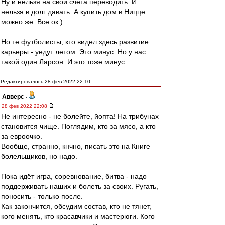
Ну и нельзя на свои счета переводить. И
нельзя в долг давать. А купить дом в Ницце
можно же. Все ок )
Но те футболисты, кто видел здесь развитие
карьеры - уедут летом. Это минус. Но у нас
такой один Ларсон. И это тоже минус.
Редактировалось 28 фев 2022 22:10
Авверс
-
28 фев 2022 22:08
Не интересно - не болейте, йопта! На трибунах
становится чище. Поглядим, кто за мясо, а кто
за евроочко.
Вообще, странно, кнчно, писать это на Книге
болельщиков, но надо.
Пока идёт игра, соревнование, битва - надо
поддерживать наших и болеть за своих. Ругать,
поносить - только после.
Как закончится, обсудим состав, кто не тянет,
кого менять, кто красавчики и мастерюги. Кого