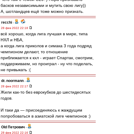
басков независимыми и мутить свою лигу))
А, шотландцев ещё тоже можно признать.
recchi
-
28 фев 2022 22:18
всё хорошо, когда лига лучшая в мире, типа
НХЛ и НБА,
а когда лига приколов и симака 3 года подряд
чемпионом делают, то отношение
приближается к кхл - играет Спартак, смотрим,
поддерживаем, но проиграл - ну что поделать,
не привыкать :(
dr. noormann
-
28 фев 2022 22:17
Жили как-то без еврокубков до шестидесятых
годов.
И таки да — присоединяюсь к жаждущим
попробоваться в азиатской лиге чемпионов :)
Old Петрович
-
28 фев 2022 22:16