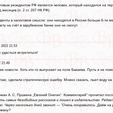
говым резидентом РФ является человек, который находился на тер
месяцев (п. 2 ст. 207 НК РФ).
денты в налоговом смысле: они находятся в России больше 6-ти мес
ту на счёт в зарубежном банке они не смогут.
 2022 21:53
 удасться встретиться!
 21:49
ие новости. Хоть кто-то выпускает на поле Бакаева. Пусть и не помог
таю, сделали стратегическую ошибку. Можно сказать, льют воду на 
оман А. С. Пушкина „Евгений Онегин“. Комментарий" прочитал посл
ь самых безобидных рассказов и пошел в издательство. Реда
о. Через несколько дней звонит — "Очень понравилось. Даём на
тману?