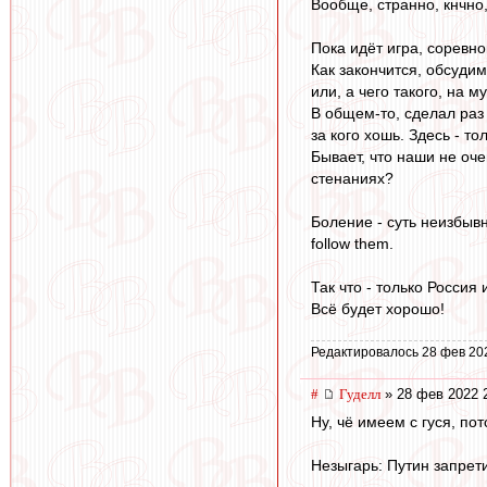
Вообще, странно, кнчно,
Пока идёт игра, соревно
Как закончится, обсудим
или, а чего такого, на м
В общем-то, сделал раз
за кого хошь. Здесь - то
Бывает, что наши не оче
стенаниях?
Боление - суть неизбывн
follow them.
Так что - только Россия 
Всё будет хорошо!
Редактировалось 28 фев 20
#
Гуделл
» 28 фев 2022 
Ну, чё имеем с гуся, пот
Незыгарь: Путин запрет