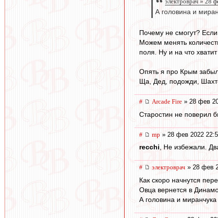
электроврач » 28 ф
А головина и миран
Почему не смогут? Если 
Можем менять количеств
поля. Ну и на что хвати
Опять я про Крым забыл 
Ща, Дед, подожди, Шахт
#
Arcade Fire
» 28 фев 20
Старостин не поверил бы
#
mp
» 28 фев 2022 22:
recchi
, Не избежали. Дв
#
электроврач
» 28 фев 2
Как скоро начнутся пер
Овца вернется в Динам
А головина и миранчука 