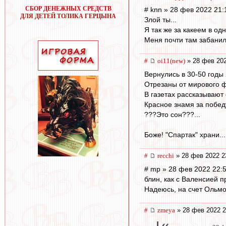
СБОР ДЕНЕЖНЫХ СРЕДСТВ
# knn » 28 фев 2022 21:
ДЛЯ ДЕТЕЙ ТОЛИКА ГЕРЦЫНА
Злой ты...
Я так же за какеем в од
Меня почти там забанил
#
oi11(new)
» 28 фев 202
Вернулись в 30-50 годы Х
Отрезаны от мирового ф
В газетах рассказывают 
Красное знамя за победу
???Это сон???...
Боже! "Спартак" храни...
#
recchi
» 28 фев 2022 2
# mp » 28 фев 2022 22:
блин, как с Валенсией пр
Надеюсь, на счет Ольмо
#
zmeya
» 28 фев 2022 2