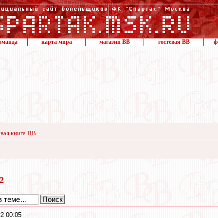
оманда
карта мира
магазин ВВ
гостевая ВВ
ф
вая книга ВВ
22
2 00:05