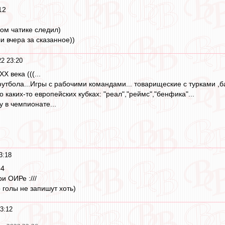
12
ном чатике следил)
и вчера за сказанное))
2 23:20
Х века (((...
утбола...Игры с рабочими командами... товарищеские с турками ,ба
о каких-то европейских кубках: "реал","реймс","бенфика"...
 в чемпионате...
3:18
54
и ОИРе :///
 голы не запишут хоть)
3:12