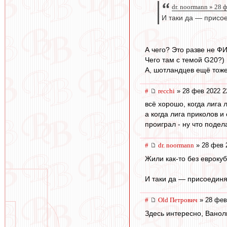
dr. noormann » 28 
И таки да — присо
А чего? Это разве не Ф
Чего там с темой G20?)
А, шотландцев ещё тоже
#
recchi
» 28 фев 2022 2
всё хорошо, когда лига 
а когда лига приколов 
проиграл - ну что подела
#
dr. noormann
» 28 фев 
Жили как-то без еврокуб
И таки да — присоединя
#
Old Петрович
» 28 фев
Здесь интересно, Ванол