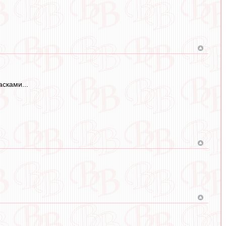
сками...