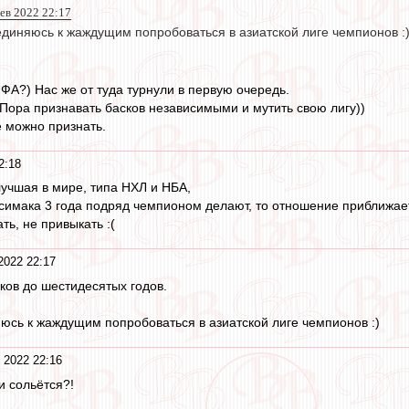
фев 2022 22:17
единяюсь к жаждущим попробоваться в азиатской лиге чемпионов :
ИФА?) Нас же от туда турнули в первую очередь.
 Пора признавать басков независимыми и мутить свою лигу))
 можно признать.
2:18
лучшая в мире, типа НХЛ и НБА,
и симака 3 года подряд чемпионом делают, то отношение приближает
ть, не привыкать :(
2022 22:17
ков до шестидесятых годов.
юсь к жаждущим попробоваться в азиатской лиге чемпионов :)
 2022 22:16
и сольётся?!