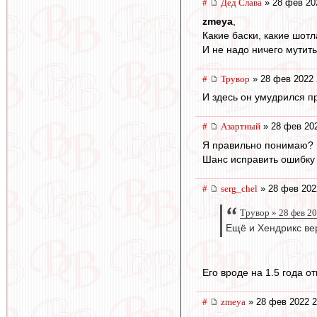
#
Дед Слава
» 28 фев 20
zmeya
,
Какие баски, какие шотл
И не надо ничего мутить
#
Трувор
» 28 фев 2022 
И здесь он умудрился п
#
Азартный
» 28 фев 202
Я правильно понимаю?
Шанс исправить ошибку 
#
serg_chel
» 28 фев 202
Трувор » 28 фев 2
Ещё и Хендрикс ве
Его вроде на 1.5 года о
#
zmeya
» 28 фев 2022 2