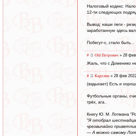
Налоговый кодекс: Нало
12-ти следующих подряд 
Вывод: наши леги - рези
заработанную здесь валю
Побегут-с, стало быть...
#
Old Петрович
» 28 фев
Жаль, что с Доменико не
#
Карелин
» 28 фев 2022
(вздыхает) Есть и хорош
Футбольные органы, счи
трёх, ага..
Книгу Ю. М. Лотмана "Р
"
Я отобрал шестнадцат
чрезвычайно приветлив
— А можно самому Ло