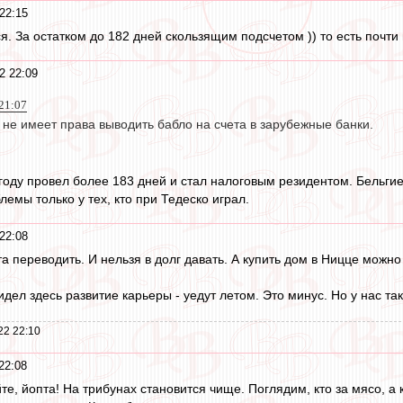
22:15
. За остатком до 182 дней скользящим подсчетом )) то есть почти на
2 22:09
21:07
 не имеет права выводить бабло на счета в зарубежные банки.
году провел более 183 дней и стал налоговым резидентом. Бельгие
емы только у тех, кто при Тедеско играл.
22:08
та переводить. И нельзя в долг давать. А купить дом в Ницце можно 
идел здесь развитие карьеры - уедут летом. Это минус. Но у нас та
22 22:10
22:08
те, йопта! На трибунах становится чище. Поглядим, кто за мясо, а к