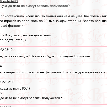
ев 2022 22:36
чука до лета не смогут заявить получается?
приостановили членство, то значит они нам не указ. Как хотим- так
о игроков на поле, хоть по 20-ть с каждой стороны. Ворота больш
т ещё фантазии.
)) Всё думал, что он давно наш.
ер подтянется ))
22 23:10
, расскажи ему в 1922-м как будет проходить 100-летие...
54
а технаря по 3-0. Ваноли не фартовый. Три игры ,три поражения))
022 22:36
еходы из нхл в КХЛ?
о?
до лета не смогут заявить получается?