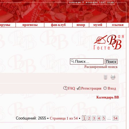
орумы
прогнозы
фан-клуб
юмор
музей
ссылки
Расширенный поиск
FAQ
Регистрация
Вход
Календарь ВВ
1
Сообщений: 2655 •
Страница
1
из
54
•
2
3
4
5
...
54