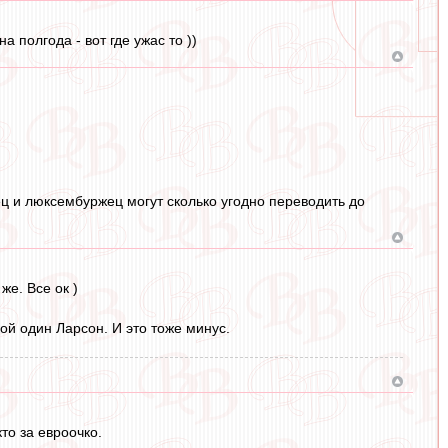
 полгода - вот где ужас то ))
ц и люксембуржец могут сколько угодно переводить до
же. Все ок )
кой один Ларсон. И это тоже минус.
то за евроочко.