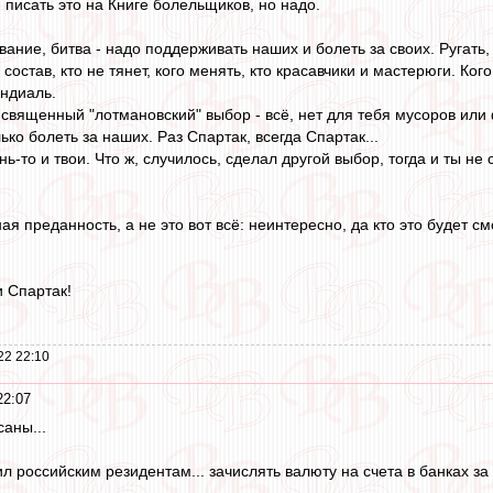
 писать это на Книге болельщиков, но надо.
вание, битва - надо поддерживать наших и болеть за своих. Ругать, 
 состав, кто не тянет, кого менять, кто красавчики и мастерюги. Ко
ундиаль.
 священный "лотмановский" выбор - всё, нет для тебя мусоров или 
лько болеть за наших. Раз Спартак, всегда Спартак...
нь-то и твои. Что ж, случилось, сделал другой выбор, тогда и ты не
ая преданность, а не это вот всё: неинтересно, да кто это будет см
и Спартак!
22 22:10
22:07
саны...
ил российским резидентам... зачислять валюту на счета в банках з