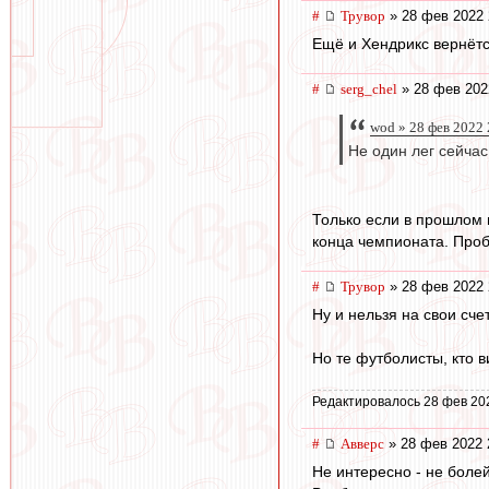
#
Трувор
» 28 фев 2022 
Ещё и Хендрикс вернётся
#
serg_chel
» 28 фев 202
wod » 28 фев 2022 
Не один лег сейчас
Только если в прошлом 
конца чемпионата. Пробл
#
Трувор
» 28 фев 2022 
Ну и нельзя на свои сче
Но те футболисты, кто в
Редактировалось 28 фев 20
#
Авверс
» 28 фев 2022 
Не интересно - не болей