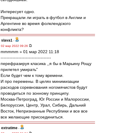
Интересует одно.
Прекращали ли играть в футбол в Англии и
Аргентине во время фолклендского
конфликта?
slava1
-
02 мар 2022 09:26
mmmmm » 01 мар 2022 11:18
----------------------------------
перефразируя класика ,,я бы в Марьину Рощу
прилетел умирать"
Если будет чем к тому времени.
И про перемены. В целях минимизации
расходов соревнования ногомячистов будут
проводиться по зонному принципу.
Москва-Петроград, Юг России и Малороссии,
Белоруссия, Центр, Урал, Сибирь, Дальний
Восток, Непризнанные Республики и все все
все желающие присоединиться.
extratime
-