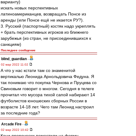
варианту)
искать новых перспективных
латиноамериканцев, возвращать Понсе из
аренды (или Понсе ещё не икается РУ?).
3. Русский (паспортный) костяк надо укреплять
+ брать перспективных игроков из ближнего
зарубежья (из стран, не присоединившихся к
санкциям)
Последнее сообщение
blind_guardian
-
02 мар 2022 11:02
А что у нас кстати там со знаменитой
вертикалью Леонида Арнольдовича Федуна. Я
так понимаю что покупка Чернова и Пруцева со
Свиновым говорит о многом. Сегодня в телеге
прочитал что мусора тихой сапой набирают 14
футболистов юношеских сборных России в
возрасте 14-18 лет. Чего там Леонид настроил
за последние года?
Arcade Fire
-
02 мар 2022 10:42
Кони пророчески поместили на форму