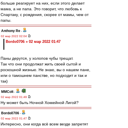
больше реагирует на них, если этого делает
мама, а не папа. Это говорит, что любовь к
Спартаку, с рождения, скорее от мамы, чем от
папы.
Anthony Re
-
02 мар 2022 02:04
Bordo0706 » 02 мар 2022 01:47
Паны дерутся, у холопов чубы трещат.
Так что они продолжат жить своей сытой и
роскошной жизнью. Не знаю, вы о нашем пане,
или о тамошнем панстве, но подходит и так и
так)
MMColt
-
02 мар 2022 01:49
Ну может быть Ночной Хоккейной Лигой?
Bordo0706
-
02 мар 2022 01:47
Интересно, они когда всё всем везде запретят