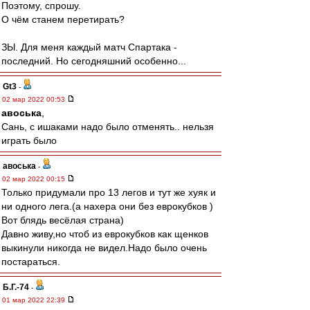
Поэтому, спрошу.
О чём станем перетирать?
ЗЫ. Для меня каждый матч Спартака -
последний. Но сегодняшний особенно...
Gt3
-
02 мар 2022 00:53
авоська
,
Сань, с ишаками надо было отменять.. нельзя
играть было
авоська
-
02 мар 2022 00:15
Только придумали про 13 легов и тут же хуяк и
ни одного лега.(а нахера они без еврокубков )
Вот блядь весёлая страна)
Давно живу,но чтоб из еврокубков как щенков
выкинули никогда не видел.Надо было очень
постараться.
Б.Г.-74
-
01 мар 2022 22:39