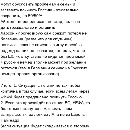
могут обусловить проблемами семьи и
заставить покинуть Россию - желательно
сохранить, но 50/50%
Айртон - переподписан, не стар, полезен...-
дать гражданство и оставить
Ларсон - прогнозирую сам сбежит, потеря не
болезненна (разве что для спутницы)
новички - пока не вписаны в игру и особых
надежд на них не возлагаю, что есть, что нет -
без ЕК, их отсутствие не видится проблемой
+ русский немец вполне может при желании
остаться (там в Германии сейчас на "русских
немцев" травля организована).
------------
Итого: 1. Ситуация с легами не так чтобы
критична в том случае, если всем легам через
ФИФА будет предписано покинуть Россию.
2. Если это произойдёт по линии ЕС, УЕФА, то
болотные останутся в максимальном
выигрыше, т.к. их леги из ЛА, а не из Европы.
Нам надо
(если ситуация будет складываться о второму