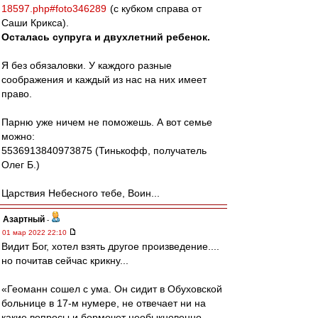
18597.php#foto346289
(с кубком справа от
Саши Крикса).
Осталась супруга и двухлетний ребенок.
Я без обязаловки. У каждого разные
соображения и каждый из нас на них имеет
право.
Парню уже ничем не поможешь. А вот семье
можно:
5536913840973875 (Тинькофф, получатель
Олег Б.)
Царствия Небесного тебе, Воин...
Азартный
-
01 мар 2022 22:10
Видит Бог, хотел взять другое произведение....
но почитав сейчас крикну...
«Геоманн сошел с ума. Он сидит в Обуховской
больнице в 17-м нумере, не отвечает ни на
какие вопросы и бормочет необыкновенно