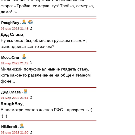
скоро: «Тройка, семерка, туз! Тройка, семерка,
дама!..»
RoughBoy
-
01 мар 2022 21:43
Дед Слава
,
Ну выложил бы, объяснил русским языком,
выпендриваться-то зачем?
МосфОлд
-
01 мар 2022 21:42
Миланский полуфинал нынче глядеть стану,
хоть какое-то развлечение на общем тёмном
фоне...
Дед Слава
-
01 мар 2022 21:41
RoughBoy
,
А посмотри состав членов РФС - прозреешь :)
:) :)
Nikiforoff
-
01 мар 2022 21:20