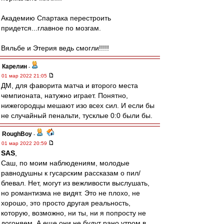
Академию Спартака перестроить
придется...главное по мозгам.
Вяльбе и Этерия ведь смогли!!!!!
Карелин
-
01 мар 2022 21:05
ДМ, для фаворита матча и второго места
чемпионата, натужно играет. Понятно,
нижегородцы мешают изо всех сил. И если бы
не случайный пенальти, тусклые 0:0 были бы.
RoughBoy
-
01 мар 2022 20:59
SAS
,
Саш, по моим наблюдениям, молодые
равнодушны к гусарским рассказам о пил/
блевал. Нет, могут из вежливости выслушать,
но романтизма не видят. Это не плохо, не
хорошо, это просто другая реальность,
которую, возможно, ни ты, ни я попросту не
догоняем. А еще они не будут рано утром в