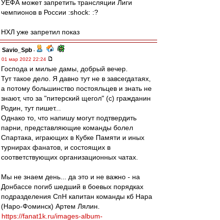
УЕФА может запретить трансляции Лиги
чемпионов в России :shock: :?
НХЛ уже запретил показ
Savio_Spb
-
01 мар 2022 22:24
Господа и милые дамы, добрый вечер.
Тут такое дело. Я давно тут не в завсегдатаях,
а потому большинство постояльцев и знать не
знают, что за "питерский щегол" (с) гражданин
Родин, тут пишет...
Однако то, что напишу могут подтвердить
парни, представляющие команды болел
Спартака, играющих в Кубке Памяти и иных
турнирах фанатов, и состоящих в
соответствующих организационных чатах.
Мы не знаем день... да это и не важно - на
Донбассе погиб шедший в боевых порядках
подразделения СпН капитан команды кб Нара
(Наро-Фоминск) Артем Лялин.
https://fanat1k.ru/images-album-