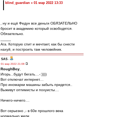
blind_guardian » 01 мар 2022 13:33
, ну и ещё Федун все деньги ОБЯЗАТЕЛЬНО
бросит в академию который освободятся.
Обязательно.
_____
Ага. Которую спит и мечтает, как бы снести
нахуй, и построить там человейник.
SAS
-
01 мар 2022 21:08
RoughBoy
,
Игорь...будут бегать....-:))))
Вот отключат интернет....
Про иномарки машины забыть придется..
Выживут оптимисты и похуисты....
Ничего-ничего....
Вот серьезно ,- в 60е прошлого века
нормально жили...