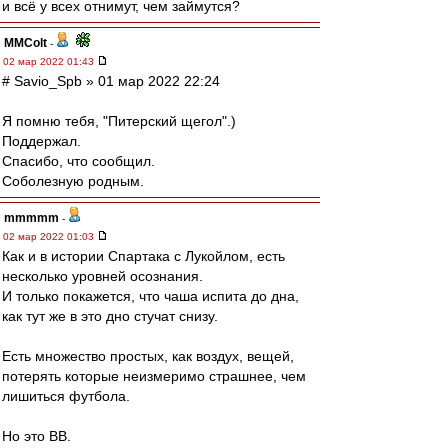
и всё у всех отнимут, чем займутся?
MMColt
-
02 мар 2022 01:43
# Savio_Spb » 01 мар 2022 22:24
Я помню тебя, "Питерский щегол".)
Поддержал.
Спасибо, что сообщил.
Соболезную родным.
mmmmm
-
02 мар 2022 01:03
Как и в истории Спартака с Лукойлом, есть
несколько уровней осознания.
И только покажется, что чаша испита до дна,
как тут же в это дно стучат снизу.
Есть множество простых, как воздух, вещей,
потерять которые неизмеримо страшнее, чем
лишиться футбола.
Но это ВВ.