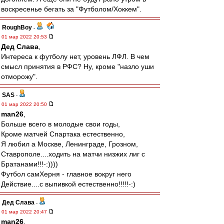
воскресенье бегать за "Футболом/Хоккем".
RoughBoy
-
01 мар 2022 20:53
Дед Слава
,
Интереса к футболу нет, уровень ЛФЛ. В чем
смысл принятия в РФС? Ну, кроме "назло уши
отморожу".
SAS
-
01 мар 2022 20:50
man26
,
Больше всего в молодые свои годы,
Кроме матчей Спартака естественно,
Я любил а Москве, Ленинграде, Грозном,
Ставрополе....ходить на матчи низжих лиг с
Братанами!!!-:))))
Футбол самХерня - главное вокруг него
Действие....с выпивкой естественно!!!!!-:)
Дед Слава
-
01 мар 2022 20:47
man26
,