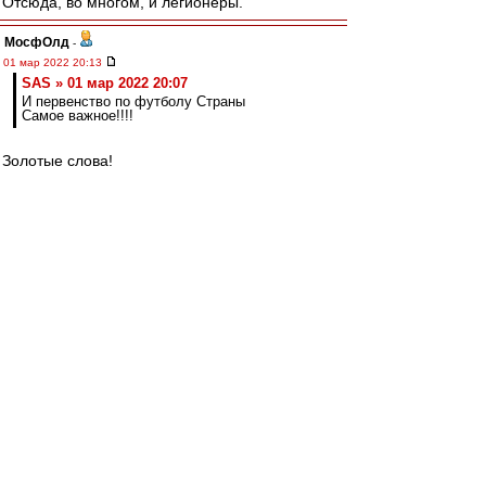
Отсюда, во многом, и легионеры.
МосфОлд
-
01 мар 2022 20:13
SAS » 01 мар 2022 20:07
И первенство по футболу Страны
Самое важное!!!!
Золотые слова!
SAS
-
01 мар 2022 20:07
Есть такая дата:
- 28.09.1966
Это первый матч Московского
Спартака в турнире Европы....
Так я вам скажу авторитетно,
Начало 60-х прошлого века
Было просто интересно в первенствах
Страны и по футболу, и по хоккею!!!
И не было никаких легионеров, а
а жажда побед и борьбы была
Просто офигенная!!!
Это совсем детские воспоминания, а