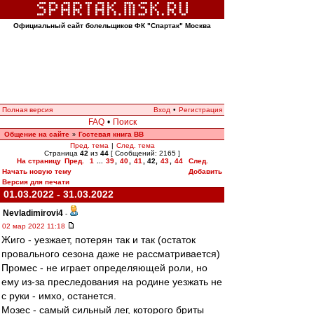
Официальный сайт болельщиков ФК "Спартак" Москва
Полная версия
Вход
•
Регистрация
FAQ
•
Поиск
Общение на сайте
Гостевая книга ВВ
»
Пред. тема
|
След. тема
Страница
42
из
44
[ Сообщений: 2165 ]
На страницу
Пред.
1
...
39
,
40
,
41
,
42
,
43
,
44
След.
Начать новую тему
Добавить
Версия для печати
01.03.2022 - 31.03.2022
Nevladimirovi4
-
02 мар 2022 11:18
Жиго - уезжает, потерян так и так (остаток
провального сезона даже не рассматривается)
Промес - не играет определяющей роли, но
ему из-за преследования на родине уезжать не
с руки - имхо, останется.
Мозес - самый сильный лег, которого бриты