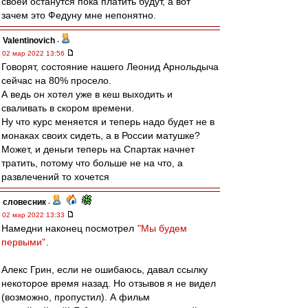
своей останутся пока платить будут, а вот
зачем это Федуну мне непонятно.
Valentinovich
-
02 мар 2022 13:56
Говорят, состояние нашего Леонид Арнольдыча
сейчас на 80% просело.
А ведь он хотел уже в кеш выходить и
сваливать в скором времени.
Ну что курс меняется и теперь надо будет не в
монаках своих сидеть, а в России матушке?
Может, и деньги теперь на Спартак начнет
тратить, потому что больше не на что, а
развлечений то хочется
словесник
-
02 мар 2022 13:33
Намедни наконец посмотрел
"Мы будем
первыми"
.
Алекс Грин, если не ошибаюсь, давал ссылку
некоторое время назад. Но отзывов я не видел
(возможно, пропустил). А фильм