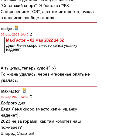
"Советский спорт". Я бегал за "ФХ.
С появлением "СЭ", а затем интернета, нужда
в подписке вообще отпала.
dodge
-
02 мар 2022 14:46
MaxFactor » 02 мар 2022 14:32
Дядя Лёня скоро вместо кепки ушанку
наденет
А тыц-тыц теперь кудой? :-)
То жизнь удалась, через мгновенье опять не
удалась.
MaxFactor
-
02 мар 2022 14:32
Доброго дня.
Дядя Лёня скоро вместо кепки ушанку
наденет).
2023 не за горами, как там комитет наш
поживает?
Вперёд Спартак!