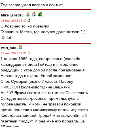
Тед всегда умел вовремя слиться
Mike Lebedev
-
02 мар 2022 17:40
С Ховрино точно повезло!
"Ховрино. Место, где несутся даже петухи!" :)
:D :lol:
wert_vao
-
02 мар 2022 17:21
1 января 1989 года, воскресенье (спасибо
календарю от Била Гейтса) и я медленно
бредущий с утра домой после празднования
Нового года в очень тёплой компании.
Снег. Сумерки (около 7 часов). Народу
НИКОГО! Посленовогодние Вешняки.
Но ЧУ! Ярким светом светит киоск Союзпечать.
Сегодня же воскресенье, промелькнула в
голове мысль. И ноги, не трезвой походкой,
прямо понесли к магическому источнику света.
Киоскёрша, милая! Продай мне вожделённый
газетный продукт. И она мне его продала. За
15 копеек.