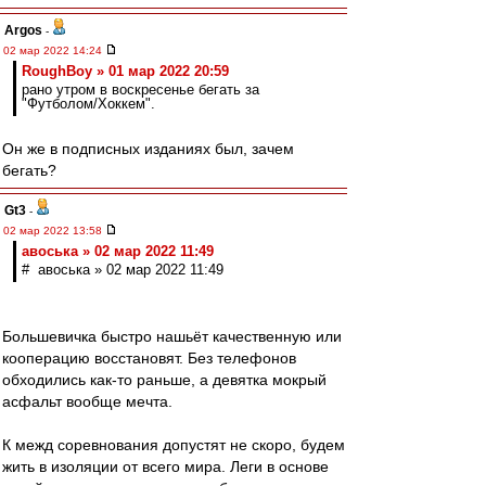
Argos
-
02 мар 2022 14:24
RoughBoy » 01 мар 2022 20:59
рано утром в воскресенье бегать за
"Футболом/Хоккем".
Он же в подписных изданиях был, зачем
бегать?
Gt3
-
02 мар 2022 13:58
авоська » 02 мар 2022 11:49
# авоська » 02 мар 2022 11:49
Большевичка быстро нашьёт качественную или
кооперацию восстановят. Без телефонов
обходились как-то раньше, а девятка мокрый
асфальт вообще мечта.
К межд соревнования допустят не скоро, будем
жить в изоляции от всего мира. Леги в основе