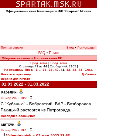
Официальный сайт болельщиков ФК "Спартак" Москва
Полная версия
Вход
•
Регистрация
FAQ
•
Поиск
Общение на сайте
Гостевая книга ВВ
»
Пред. тема
|
След. тема
Страница
41
из
44
[ Сообщений: 2165 ]
На страницу
Пред.
1
...
38
,
39
,
40
,
41
,
42
,
43
,
44
След.
Начать новую тему
Добавить
Версия для печати
01.03.2022 - 31.03.2022
Карелин
-
02 мар 2022 18:20
С "Кубанью" - Бобровский. ВАР - Безбородов
Ракицкий расторгся из Петрограда.
Последнее сообщение
митхун
-
02 мар 2022 18:13
Valentinovich » 02 мар 2022 13:56