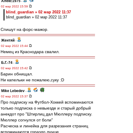
Алекс1975
-
02 мар 2022 15:59
blind_guardian » 02 мар 2022 11:37
blind_guardian » 02 мар 2022 11:37
Спишут на форс-мажор.
Жентяй
-
02 мар 2022 15:44
Немец из Краснодара свалил.
Б.Г.-74
-
02 мар 2022 15:42
Барин обнищал.
Ни капельки не пожалею,суку :D
Mike Lebedev
-
02 мар 2022 15:37
Про подписку на Футбол-Хоккей вспоминаются
только подписка о невыезде и старый добрый
анекдот про "Штирлиц дал Мюллеру подписку.
Мюллер согнулся от боли"
Расческа и линейка для разрезания страниц
вспоминаются гораздо лучше