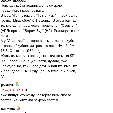
ВВсем здоровья!
Повсюду кубки поднимают, в смысле
продолжают разыгрывать.
Вчера АПЛ потеряла "Тоттенхэм" - проиграл в
гостях "Мидлсбро" 0:1 в допке. В этом раунде
только одна пара может привлечь - "Эвертон"
(АПЛ) против "Борэм Вуд" (НЛ). Разница - в три
лиги.
А у "Спартака" сегодня восьмой матч в Кубке
страны с "Кубанями" разных лет. +4=1-2, РМ -
16:5. Стата - с 1964 года.
Жаль только, что накладывается на матч КГ
"Ганновер"-"Лейпциг". Хотя, думаю, уже
неактуально, как и про других наших "бывших"
и арендованных. Будущее - в тумане и пыли,
да..
poliduris
-
02 мар 2022 12:56
Уже пишут, что Федун потерял 80% своего
состояния. Интрига закручивается.
mmmmm
-