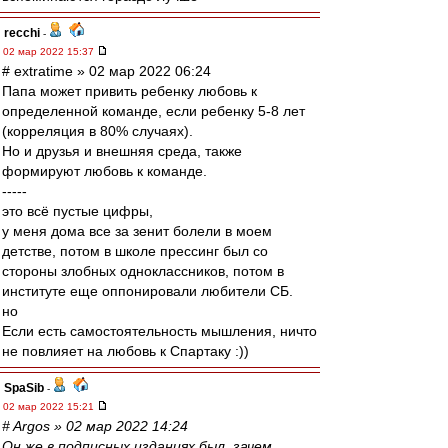
recchi
-
02 мар 2022 15:37
# extratime » 02 мар 2022 06:24
Папа может привить ребенку любовь к
определенной команде, если ребенку 5-8 лет
(корреляция в 80% случаях).
Но и друзья и внешняя среда, также
формируют любовь к команде.
-----
это всё пустые цифры,
у меня дома все за зенит болели в моем
детстве, потом в школе прессинг был со
стороны злобных одноклассников, потом в
институте еще оппонировали любители СБ.
но
Если есть самостоятельность мышления, ничто
не повлияет на любовь к Спартаку :))
SpaSib
-
02 мар 2022 15:21
# Argos » 02 мар 2022 14:24
Он же в подписных изданиях был, зачем