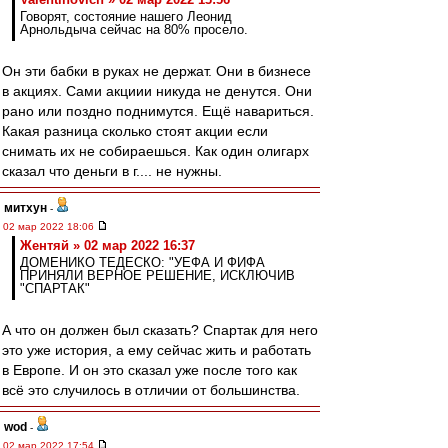
Говорят, состояние нашего Леонид
Арнольдыча сейчас на 80% просело.
Он эти бабки в руках не держат. Они в бизнесе
в акциях. Сами акциии никуда не денутся. Они
рано или поздно поднимутся. Ещё навариться.
Какая разница сколько стоят акции если
снимать их не собираешься. Как один олигарх
сказал что деньги в г.... не нужны.
митхун
-
02 мар 2022 18:06
Жентяй » 02 мар 2022 16:37
ДОМЕНИКО ТЕДЕСКО: "УЕФА И ФИФА
ПРИНЯЛИ ВЕРНОЕ РЕШЕНИЕ, ИСКЛЮЧИВ
"СПАРТАК"
А что он должен был сказать? Спартак для него
это уже история, а ему сейчас жить и работать
в Европе. И он это сказал уже после того как
всё это случилось в отличии от большинства.
wod
-
02 мар 2022 17:54