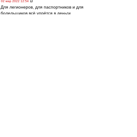
02 мар 2022 12:54
Для легионеров, для паспортников и для
болельщиков всё упрётся в деньги.
Будут деньги - будет футбол.
Не станет денег - разбегутся все.
Легионеры домой.
Паспортники - носильщиками на рынки.
А мы - кто куда.
Если же рулевым удастся каким-то чудом
вырулить из нынешнего кювета, то и футбол в
стране останется в каком-то виде...
poliduris
-
02 мар 2022 12:48
Спартачек-Казачек!
, устроят ли наших звезд
Адибасы?)))
agk
-
02 мар 2022 12:44
Спартачек-Казачек! » 02 мар 2022 11:33
елкам Адибасы
Вернуться к началу