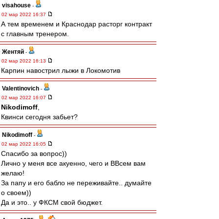
visahouse
-
02 мар 2022 16:37
А тем временем и Краснодар расторг контракт
с главным тренером.
Жентяй
-
02 мар 2022 16:13
Карпин навострил лыжи в Локомотив
Valentinovich
-
02 мар 2022 16:07
Nikodimoff
,
Квинси сегодня забьет?
Nikodimoff
-
02 мар 2022 16:05
Спасибо за вопрос))
Лично у меня все акуенно, чего и ВВсем вам
желаю!
За папу и его бабло не переживайте.. думайте
о своем))
Да и это.. у ФКСМ свой бюджет.