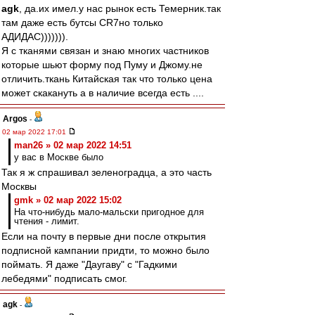
agk
, да.их имел.у нас рынок есть Темерник.так
там даже есть бутсы CR7но только
АДИДАС))))))).
Я с тканями связан и знаю многих частников
которые шьют форму под Пуму и Джому.не
отличить.ткань Китайская так что только цена
может скакануть а в наличие всегда есть ....
Argos
-
02 мар 2022 17:01
man26 » 02 мар 2022 14:51
у вас в Москве было
Так я ж спрашивал зеленоградца, а это часть
Москвы
gmk » 02 мар 2022 15:02
На что-нибудь мало-мальски пригодное для
чтения - лимит.
Если на почту в первые дни после открытия
подписной кампании придти, то можно было
поймать. Я даже "Даугаву" с "Гадкими
лебедями" подписать смог.
agk
-