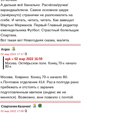
А дальше всё банально. Расчёска/ручка/
карандаш/ключи. Самое основное шкурк
(зачёркнуто) странички не разлохматить на
сгибе. И читать, читать, читать. Как завещал
Мартын Мержанов. Первый Главный редактор
еженедельника Футбол. Страстный болельщик
Спартака.
Вот такая вот Новогодняя сказка, малята.
Argos
-
02 мар 2022 17:17
agk » 02 мар 2022 16:59
Москва. Октябрьское поле. Конец 70-х начало
80-х.
Москва. Ховрино. Конец 70-х начало 80-
х.Почтовое отделение 414. Раз в полгода рано
прибежать и отстоять с заранее
подготовленным квитком (индекс же не
менялся). Возможно, мне повезло с почтой.
Спартачек-Казачек!
-
02 мар 2022 17:08