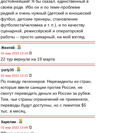
достойнейший! Я бы сказал, единственный в
своём роде. Ибо он и по теме-проблеме
редкий и очень нужный (детский и юношеский
футбол, детские тренеры, становление
футболиста/человека и т. п.), и по качеству
сценарной, режиссёрской и операторской
работы -- просто шикарный, на мой взгляд.
Жентяй
-
02 мар 2022 13:18
22 тур вернули на 19 марта
yuriy35
-
02 мар 2022 13:15
По поводу легионеров: Нерезиденты из стран,
которые ввели санкции против России, не
смогут переводить деньги из России за рубеж.
Тем, чьи страны ограничений не применяли,
переводы будут доступны, но с лимитом $5
тыс. в месяц.
Карелин
-
02 мар 2022 13:09