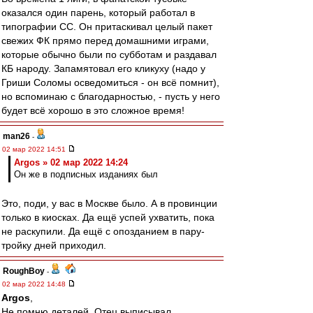
оказался один парень, который работал в
типографии СС. Он притаскивал целый пакет
свежих ФК прямо перед домашними играми,
которые обычно были по субботам и раздавал
КБ народу. Запамятовал его кликуху (надо у
Гриши Соломы осведомиться - он всё помнит),
но вспоминаю с благодарностью, - пусть у него
будет всё хорошо в это сложное время!
man26
-
02 мар 2022 14:51
Argos » 02 мар 2022 14:24
Он же в подписных изданиях был
Это, поди, у вас в Москве было. А в провинции
только в киосках. Да ещё успей ухватить, пока
не раскупили. Да ещё с опозданием в пару-
тройку дней приходил.
RoughBoy
-
02 мар 2022 14:48
Argos
,
Не помню деталей. Отец выписывал