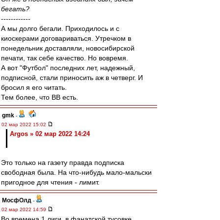
бегать?
------------
А мы долго бегали. Приходилось и с
киоскерами договариваться. Утречком в
понедельник доставляли, новосибирской
печати, так себе качество. Но вовремя.
А вот "Футбол" последних лет, надежный,
подписной, стали приносить аж в четверг. И
бросил я его читать.
Тем более, что ВВ есть.
gmk
-
02 мар 2022 15:02
Argos » 02 мар 2022 14:24
Это только на газету правда подписка
свободная была. На что-нибудь мало-мальски
пригодное для чтения - лимит.
МосфОлд
-
02 мар 2022 14:59
Во времена 1 лиги, в фанатской тусовке