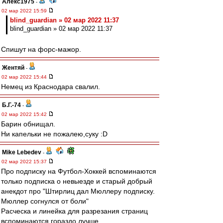
Алекс1975
-
02 мар 2022 15:59
blind_guardian » 02 мар 2022 11:37
blind_guardian » 02 мар 2022 11:37
Спишут на форс-мажор.
Жентяй
-
02 мар 2022 15:44
Немец из Краснодара свалил.
Б.Г.-74
-
02 мар 2022 15:42
Барин обнищал.
Ни капельки не пожалею,суку :D
Mike Lebedev
-
02 мар 2022 15:37
Про подписку на Футбол-Хоккей вспоминаются
только подписка о невыезде и старый добрый
анекдот про "Штирлиц дал Мюллеру подписку.
Мюллер согнулся от боли"
Расческа и линейка для разрезания страниц
вспоминаются гораздо лучше