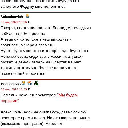
своей останутся пока платить будут, а вот
зачем это Федуну мне непонятно.
Valentinovich
-
02 мар 2022 13:56
Говорят, состояние нашего Леонид Арнольдыча
сейчас на 80% просело.
А ведь он хотел уже в кеш выходить и
сваливать в скором времени.
Ну что курс меняется и теперь надо будет не в
монаках своих сидеть, а в России матушке?
Может, и деньги теперь на Спартак начнет
тратить, потому что больше не на что, а
развлечений то хочется
словесник
-
02 мар 2022 13:33
Намедни наконец посмотрел
"Мы будем
первыми"
.
Алекс Грин, если не ошибаюсь, давал ссылку
некоторое время назад. Но отзывов я не видел
(возможно, пропустил). А фильм