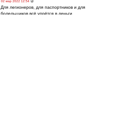
02 мар 2022 12:54
Для легионеров, для паспортников и для
болельщиков всё упрётся в деньги.
Будут деньги - будет футбол.
Не станет денег - разбегутся все.
Легионеры домой.
Паспортники - носильщиками на рынки.
А мы - кто куда.
Если же рулевым удастся каким-то чудом
вырулить из нынешнего кювета, то и футбол в
стране останется в каком-то виде...
poliduris
-
02 мар 2022 12:48
Спартачек-Казачек!
, устроят ли наших звезд
Адибасы?)))
agk
-
02 мар 2022 12:44
Спартачек-Казачек! » 02 мар 2022 11:33
елкам Адибасы
Вернуться к началу