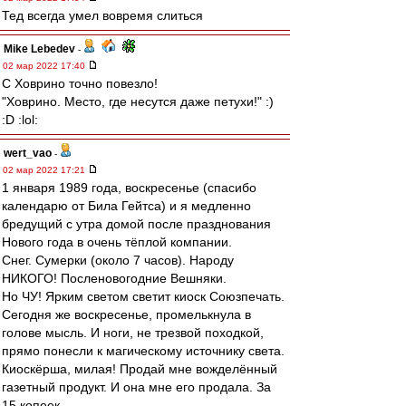
Тед всегда умел вовремя слиться
Mike Lebedev
-
02 мар 2022 17:40
С Ховрино точно повезло!
"Ховрино. Место, где несутся даже петухи!" :)
:D :lol:
wert_vao
-
02 мар 2022 17:21
1 января 1989 года, воскресенье (спасибо
календарю от Била Гейтса) и я медленно
бредущий с утра домой после празднования
Нового года в очень тёплой компании.
Снег. Сумерки (около 7 часов). Народу
НИКОГО! Посленовогодние Вешняки.
Но ЧУ! Ярким светом светит киоск Союзпечать.
Сегодня же воскресенье, промелькнула в
голове мысль. И ноги, не трезвой походкой,
прямо понесли к магическому источнику света.
Киоскёрша, милая! Продай мне вожделённый
газетный продукт. И она мне его продала. За
15 копеек.