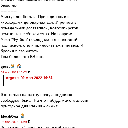
бегать?
------------
А мы долго бегали. Приходилось и с
киоскерами договариваться. Утречком в
понедельник доставляли, новосибирской
печати, так себе качество. Но вовремя.
А вот "Футбол" последних лет, надежный,
подписной, стали приносить аж в четверг. И
бросил я его читать.
Тем более, что ВВ есть.
gmk
-
02 мар 2022 15:02
Argos » 02 мар 2022 14:24
Это только на газету правда подписка
свободная была. На что-нибудь мало-мальски
пригодное для чтения - лимит.
МосфОлд
-
02 мар 2022 14:59
Во времена 1 лиги, в фанатской тусовке