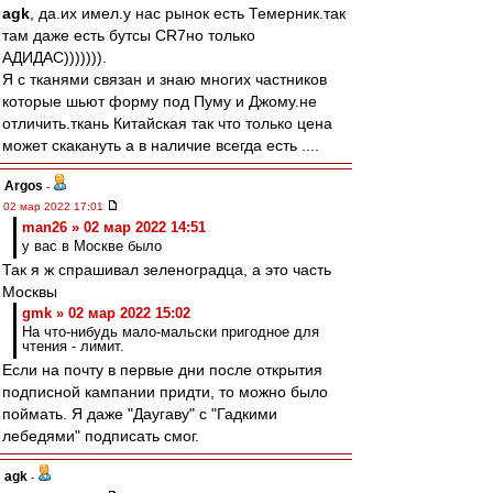
agk
, да.их имел.у нас рынок есть Темерник.так
там даже есть бутсы CR7но только
АДИДАС))))))).
Я с тканями связан и знаю многих частников
которые шьют форму под Пуму и Джому.не
отличить.ткань Китайская так что только цена
может скакануть а в наличие всегда есть ....
Argos
-
02 мар 2022 17:01
man26 » 02 мар 2022 14:51
у вас в Москве было
Так я ж спрашивал зеленоградца, а это часть
Москвы
gmk » 02 мар 2022 15:02
На что-нибудь мало-мальски пригодное для
чтения - лимит.
Если на почту в первые дни после открытия
подписной кампании придти, то можно было
поймать. Я даже "Даугаву" с "Гадкими
лебедями" подписать смог.
agk
-