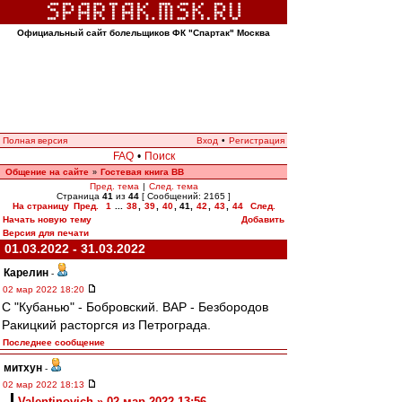
Официальный сайт болельщиков ФК "Спартак" Москва
Полная версия
Вход
•
Регистрация
FAQ
•
Поиск
Общение на сайте
Гостевая книга ВВ
»
Пред. тема
|
След. тема
Страница
41
из
44
[ Сообщений: 2165 ]
На страницу
Пред.
1
...
38
,
39
,
40
,
41
,
42
,
43
,
44
След.
Начать новую тему
Добавить
Версия для печати
01.03.2022 - 31.03.2022
Карелин
-
02 мар 2022 18:20
С "Кубанью" - Бобровский. ВАР - Безбородов
Ракицкий расторгся из Петрограда.
Последнее сообщение
митхун
-
02 мар 2022 18:13
Valentinovich » 02 мар 2022 13:56