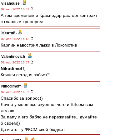
visahouse
-
02 мар 2022 16:37
А тем временем и Краснодар расторг контракт
с главным тренером.
Жентяй
-
02 мар 2022 16:13
Карпин навострил лыжи в Локомотив
Valentinovich
-
02 мар 2022 16:07
Nikodimoff
,
Квинси сегодня забьет?
Nikodimoff
-
02 мар 2022 16:05
Спасибо за вопрос))
Лично у меня все акуенно, чего и ВВсем вам
желаю!
За папу и его бабло не переживайте.. думайте
о своем))
Да и это.. у ФКСМ свой бюджет.