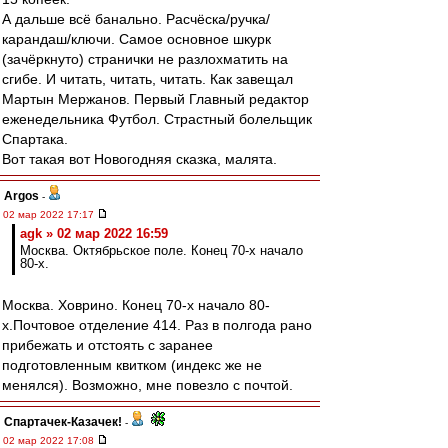
А дальше всё банально. Расчёска/ручка/
карандаш/ключи. Самое основное шкурк
(зачёркнуто) странички не разлохматить на
сгибе. И читать, читать, читать. Как завещал
Мартын Мержанов. Первый Главный редактор
еженедельника Футбол. Страстный болельщик
Спартака.
Вот такая вот Новогодняя сказка, малята.
Argos
-
02 мар 2022 17:17
agk » 02 мар 2022 16:59
Москва. Октябрьское поле. Конец 70-х начало
80-х.
Москва. Ховрино. Конец 70-х начало 80-
х.Почтовое отделение 414. Раз в полгода рано
прибежать и отстоять с заранее
подготовленным квитком (индекс же не
менялся). Возможно, мне повезло с почтой.
Спартачек-Казачек!
-
02 мар 2022 17:08