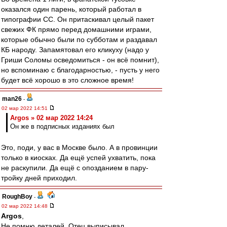
оказался один парень, который работал в
типографии СС. Он притаскивал целый пакет
свежих ФК прямо перед домашними играми,
которые обычно были по субботам и раздавал
КБ народу. Запамятовал его кликуху (надо у
Гриши Соломы осведомиться - он всё помнит),
но вспоминаю с благодарностью, - пусть у него
будет всё хорошо в это сложное время!
man26
-
02 мар 2022 14:51
Argos » 02 мар 2022 14:24
Он же в подписных изданиях был
Это, поди, у вас в Москве было. А в провинции
только в киосках. Да ещё успей ухватить, пока
не раскупили. Да ещё с опозданием в пару-
тройку дней приходил.
RoughBoy
-
02 мар 2022 14:48
Argos
,
Не помню деталей. Отец выписывал