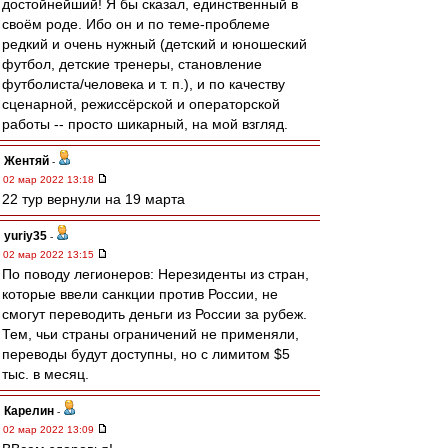
достойнейший! Я бы сказал, единственный в
своём роде. Ибо он и по теме-проблеме
редкий и очень нужный (детский и юношеский
футбол, детские тренеры, становление
футболиста/человека и т. п.), и по качеству
сценарной, режиссёрской и операторской
работы -- просто шикарный, на мой взгляд.
Жентяй
-
02 мар 2022 13:18
22 тур вернули на 19 марта
yuriy35
-
02 мар 2022 13:15
По поводу легионеров: Нерезиденты из стран,
которые ввели санкции против России, не
смогут переводить деньги из России за рубеж.
Тем, чьи страны ограничений не применяли,
переводы будут доступны, но с лимитом $5
тыс. в месяц.
Карелин
-
02 мар 2022 13:09