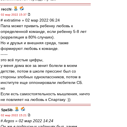
recchi
-
02 мар 2022 15:37
# extratime » 02 мар 2022 06:24
Папа может привить ребенку любовь к
определенной команде, если ребенку 5-8 лет
(корреляция в 80% случаях).
Но и друзья и внешняя среда, также
формируют любовь к команде.
-----
это всё пустые цифры,
у меня дома все за зенит болели в моем
детстве, потом в школе прессинг был со
стороны злобных одноклассников, потом в
институте еще оппонировали любители СБ.
но
Если есть самостоятельность мышления, ничто
не повлияет на любовь к Спартаку :))
SpaSib
-
02 мар 2022 15:21
# Argos » 02 мар 2022 14:24
Он же в подписных изданиях был, зачем