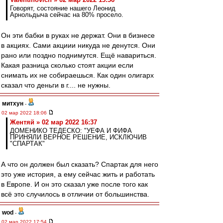
Говорят, состояние нашего Леонид
Арнольдыча сейчас на 80% просело.
Он эти бабки в руках не держат. Они в бизнесе
в акциях. Сами акциии никуда не денутся. Они
рано или поздно поднимутся. Ещё навариться.
Какая разница сколько стоят акции если
снимать их не собираешься. Как один олигарх
сказал что деньги в г.... не нужны.
митхун
-
02 мар 2022 18:06
Жентяй » 02 мар 2022 16:37
ДОМЕНИКО ТЕДЕСКО: "УЕФА И ФИФА
ПРИНЯЛИ ВЕРНОЕ РЕШЕНИЕ, ИСКЛЮЧИВ
"СПАРТАК"
А что он должен был сказать? Спартак для него
это уже история, а ему сейчас жить и работать
в Европе. И он это сказал уже после того как
всё это случилось в отличии от большинства.
wod
-
02 мар 2022 17:54