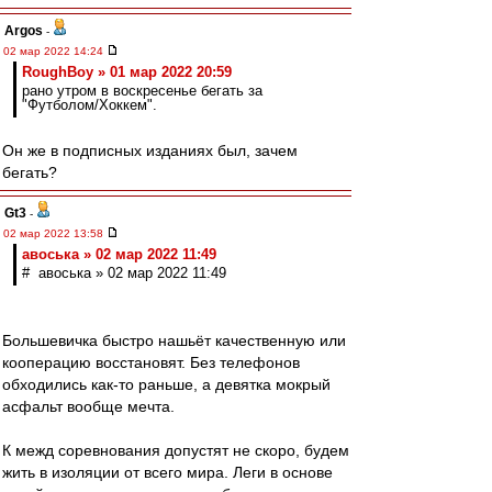
Argos
-
02 мар 2022 14:24
RoughBoy » 01 мар 2022 20:59
рано утром в воскресенье бегать за
"Футболом/Хоккем".
Он же в подписных изданиях был, зачем
бегать?
Gt3
-
02 мар 2022 13:58
авоська » 02 мар 2022 11:49
# авоська » 02 мар 2022 11:49
Большевичка быстро нашьёт качественную или
кооперацию восстановят. Без телефонов
обходились как-то раньше, а девятка мокрый
асфальт вообще мечта.
К межд соревнования допустят не скоро, будем
жить в изоляции от всего мира. Леги в основе