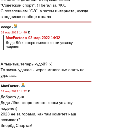
"Советский спорт". Я бегал за "ФХ.
С появлением "СЭ", а затем интернета, нужда
в подписке вообще отпала.
dodge
-
02 мар 2022 14:46
MaxFactor » 02 мар 2022 14:32
Дядя Лёня скоро вместо кепки ушанку
наденет
А тыц-тыц теперь кудой? :-)
То жизнь удалась, через мгновенье опять не
удалась.
MaxFactor
-
02 мар 2022 14:32
Доброго дня.
Дядя Лёня скоро вместо кепки ушанку
наденет).
2023 не за горами, как там комитет наш
поживает?
Вперёд Спартак!