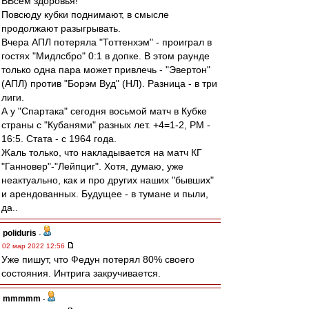
ВВсем здоровья!
Повсюду кубки поднимают, в смысле
продолжают разыгрывать.
Вчера АПЛ потеряла "Тоттенхэм" - проиграл в
гостях "Мидлсбро" 0:1 в допке. В этом раунде
только одна пара может привлечь - "Эвертон"
(АПЛ) против "Борэм Вуд" (НЛ). Разница - в три
лиги.
А у "Спартака" сегодня восьмой матч в Кубке
страны с "Кубанями" разных лет. +4=1-2, РМ -
16:5. Стата - с 1964 года.
Жаль только, что накладывается на матч КГ
"Ганновер"-"Лейпциг". Хотя, думаю, уже
неактуально, как и про других наших "бывших"
и арендованных. Будущее - в тумане и пыли,
да..
poliduris
-
02 мар 2022 12:56
Уже пишут, что Федун потерял 80% своего
состояния. Интрига закручивается.
mmmmm
-