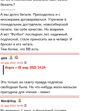
бегать?
------------
А мы долго бегали. Приходилось и с
киоскерами договариваться. Утречком в
понедельник доставляли, новосибирской
печати, так себе качество. Но вовремя.
А вот "Футбол" последних лет, надежный,
подписной, стали приносить аж в четверг. И
бросил я его читать.
Тем более, что ВВ есть.
gmk
-
02 мар 2022 15:02
Argos » 02 мар 2022 14:24
Это только на газету правда подписка
свободная была. На что-нибудь мало-мальски
пригодное для чтения - лимит.
МосфОлд
-
02 мар 2022 14:59
Во времена 1 лиги, в фанатской тусовке