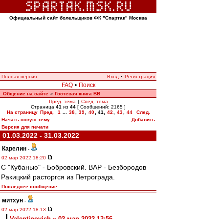
Официальный сайт болельщиков ФК "Спартак" Москва
Полная версия
Вход
•
Регистрация
FAQ
•
Поиск
Общение на сайте
Гостевая книга ВВ
»
Пред. тема
|
След. тема
Страница
41
из
44
[ Сообщений: 2165 ]
На страницу
Пред.
1
...
38
,
39
,
40
,
41
,
42
,
43
,
44
След.
Начать новую тему
Добавить
Версия для печати
01.03.2022 - 31.03.2022
Карелин
-
02 мар 2022 18:20
С "Кубанью" - Бобровский. ВАР - Безбородов
Ракицкий расторгся из Петрограда.
Последнее сообщение
митхун
-
02 мар 2022 18:13
Valentinovich » 02 мар 2022 13:56