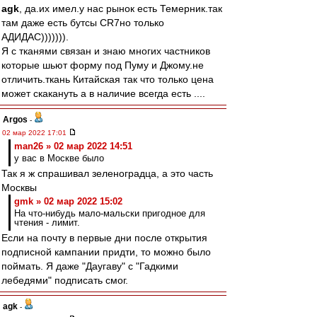
agk
, да.их имел.у нас рынок есть Темерник.так
там даже есть бутсы CR7но только
АДИДАС))))))).
Я с тканями связан и знаю многих частников
которые шьют форму под Пуму и Джому.не
отличить.ткань Китайская так что только цена
может скакануть а в наличие всегда есть ....
Argos
-
02 мар 2022 17:01
man26 » 02 мар 2022 14:51
у вас в Москве было
Так я ж спрашивал зеленоградца, а это часть
Москвы
gmk » 02 мар 2022 15:02
На что-нибудь мало-мальски пригодное для
чтения - лимит.
Если на почту в первые дни после открытия
подписной кампании придти, то можно было
поймать. Я даже "Даугаву" с "Гадкими
лебедями" подписать смог.
agk
-