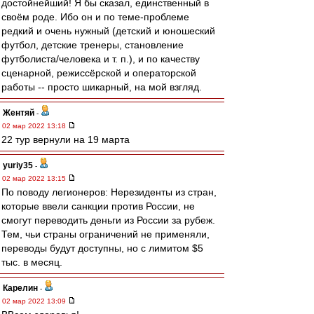
достойнейший! Я бы сказал, единственный в
своём роде. Ибо он и по теме-проблеме
редкий и очень нужный (детский и юношеский
футбол, детские тренеры, становление
футболиста/человека и т. п.), и по качеству
сценарной, режиссёрской и операторской
работы -- просто шикарный, на мой взгляд.
Жентяй
-
02 мар 2022 13:18
22 тур вернули на 19 марта
yuriy35
-
02 мар 2022 13:15
По поводу легионеров: Нерезиденты из стран,
которые ввели санкции против России, не
смогут переводить деньги из России за рубеж.
Тем, чьи страны ограничений не применяли,
переводы будут доступны, но с лимитом $5
тыс. в месяц.
Карелин
-
02 мар 2022 13:09