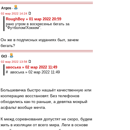
Argos
-
02 мар 2022 14:24
RoughBoy » 01 мар 2022 20:59
рано утром в воскресенье бегать за
"Футболом/Хоккем".
Он же в подписных изданиях был, зачем
бегать?
Gt3
-
02 мар 2022 13:58
авоська » 02 мар 2022 11:49
# авоська » 02 мар 2022 11:49
Большевичка быстро нашьёт качественную или
кооперацию восстановят. Без телефонов
обходились как-то раньше, а девятка мокрый
асфальт вообще мечта.
К межд соревнования допустят не скоро, будем
жить в изоляции от всего мира. Леги в основе