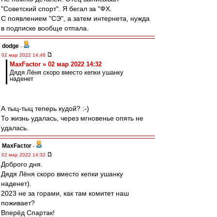
"Советский спорт". Я бегал за "ФХ.
С появлением "СЭ", а затем интернета, нужда
в подписке вообще отпала.
dodge
-
02 мар 2022 14:46
MaxFactor » 02 мар 2022 14:32
Дядя Лёня скоро вместо кепки ушанку
наденет
А тыц-тыц теперь кудой? :-)
То жизнь удалась, через мгновенье опять не
удалась.
MaxFactor
-
02 мар 2022 14:32
Доброго дня.
Дядя Лёня скоро вместо кепки ушанку
наденет).
2023 не за горами, как там комитет наш
поживает?
Вперёд Спартак!