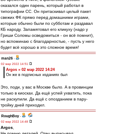
оказался один парень, который работал в
типографии СС. Он притаскивал целый пакет
свежих ФК прямо перед домашними играми,
которые обычно были по субботам и раздавал
КБ народу. Запамятовал его кликуху (надо у
Гриши Соломы осведомиться - он всё помнит),
но вспоминаю с благодарностью, - пусть у него
будет всё хорошо в это сложное время!
man26
-
02 мар 2022 14:51
Argos » 02 мар 2022 14:24
Он же в подписных изданиях был
Это, поди, у вас в Москве было. А в провинции
только в киосках. Да ещё успей ухватить, пока
не раскупили. Да ещё с опозданием в пару-
тройку дней приходил.
RoughBoy
-
02 мар 2022 14:48
Argos
,
Не помню деталей. Отец выписывал