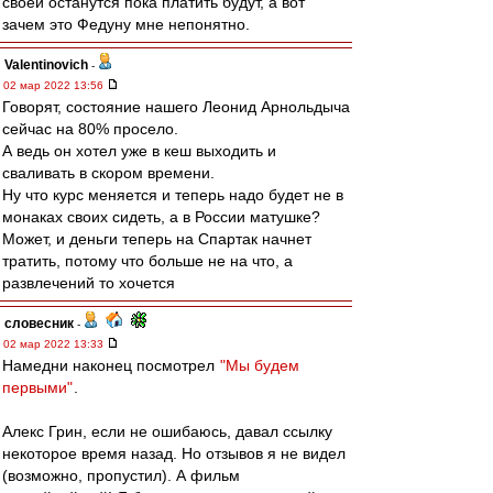
своей останутся пока платить будут, а вот
зачем это Федуну мне непонятно.
Valentinovich
-
02 мар 2022 13:56
Говорят, состояние нашего Леонид Арнольдыча
сейчас на 80% просело.
А ведь он хотел уже в кеш выходить и
сваливать в скором времени.
Ну что курс меняется и теперь надо будет не в
монаках своих сидеть, а в России матушке?
Может, и деньги теперь на Спартак начнет
тратить, потому что больше не на что, а
развлечений то хочется
словесник
-
02 мар 2022 13:33
Намедни наконец посмотрел
"Мы будем
первыми"
.
Алекс Грин, если не ошибаюсь, давал ссылку
некоторое время назад. Но отзывов я не видел
(возможно, пропустил). А фильм