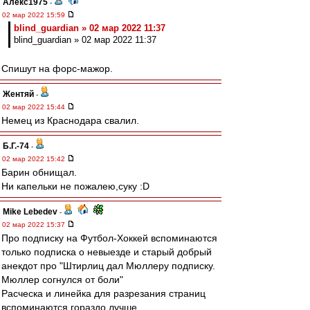
Алекс1975
-
02 мар 2022 15:59
blind_guardian » 02 мар 2022 11:37
blind_guardian » 02 мар 2022 11:37
Спишут на форс-мажор.
Жентяй
-
02 мар 2022 15:44
Немец из Краснодара свалил.
Б.Г.-74
-
02 мар 2022 15:42
Барин обнищал.
Ни капельки не пожалею,суку :D
Mike Lebedev
-
02 мар 2022 15:37
Про подписку на Футбол-Хоккей вспоминаются
только подписка о невыезде и старый добрый
анекдот про "Штирлиц дал Мюллеру подписку.
Мюллер согнулся от боли"
Расческа и линейка для разрезания страниц
вспоминаются гораздо лучше