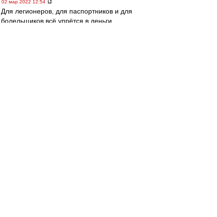
02 мар 2022 12:54
Для легионеров, для паспортников и для
болельщиков всё упрётся в деньги.
Будут деньги - будет футбол.
Не станет денег - разбегутся все.
Легионеры домой.
Паспортники - носильщиками на рынки.
А мы - кто куда.
Если же рулевым удастся каким-то чудом
вырулить из нынешнего кювета, то и футбол в
стране останется в каком-то виде...
poliduris
-
02 мар 2022 12:48
Спартачек-Казачек!
, устроят ли наших звезд
Адибасы?)))
agk
-
02 мар 2022 12:44
Спартачек-Казачек! » 02 мар 2022 11:33
елкам Адибасы
Вернуться к началу