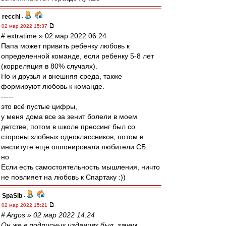
recchi
-
02 мар 2022 15:37
# extratime » 02 мар 2022 06:24
Папа может привить ребенку любовь к
определенной команде, если ребенку 5-8 лет
(корреляция в 80% случаях).
Но и друзья и внешняя среда, также
формируют любовь к команде.
-----
это всё пустые цифры,
у меня дома все за зенит болели в моем
детстве, потом в школе прессинг был со
стороны злобных одноклассников, потом в
институте еще оппонировали любители СБ.
но
Если есть самостоятельность мышления, ничто
не повлияет на любовь к Спартаку :))
SpaSib
-
02 мар 2022 15:21
# Argos » 02 мар 2022 14:24
Он же в подписных изданиях был, зачем