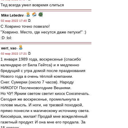
Тед всегда умел вовремя слиться
Mike Lebedev
-
02 мар 2022 17:40
С Ховрино точно повезло!
"Ховрино. Место, где несутся даже петухи!" :)
:D :lol:
wert_vao
-
02 мар 2022 17:21
1 января 1989 года, воскресенье (спасибо
календарю от Била Гейтса) и я медленно
бредущий с утра домой после празднования
Нового года в очень тёплой компании.
Снег. Сумерки (около 7 часов). Народу
НИКОГО! Посленовогодние Вешняки.
Но ЧУ! Ярким светом светит киоск Союзпечать.
Сегодня же воскресенье, промелькнула в
голове мысль. И ноги, не трезвой походкой,
прямо понесли к магическому источнику света.
Киоскёрша, милая! Продай мне вожделённый
газетный продукт. И она мне его продала. За
15 копеек.