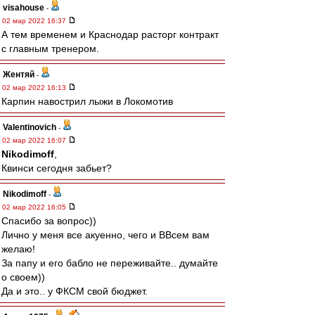
visahouse
-
02 мар 2022 16:37
А тем временем и Краснодар расторг контракт
с главным тренером.
Жентяй
-
02 мар 2022 16:13
Карпин навострил лыжи в Локомотив
Valentinovich
-
02 мар 2022 16:07
Nikodimoff
,
Квинси сегодня забьет?
Nikodimoff
-
02 мар 2022 16:05
Спасибо за вопрос))
Лично у меня все акуенно, чего и ВВсем вам
желаю!
За папу и его бабло не переживайте.. думайте
о своем))
Да и это.. у ФКСМ свой бюджет.