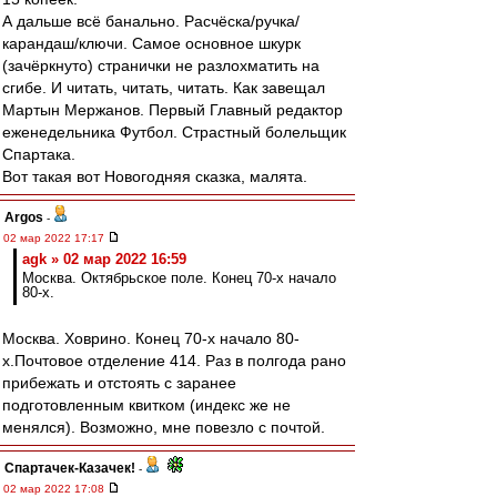
А дальше всё банально. Расчёска/ручка/
карандаш/ключи. Самое основное шкурк
(зачёркнуто) странички не разлохматить на
сгибе. И читать, читать, читать. Как завещал
Мартын Мержанов. Первый Главный редактор
еженедельника Футбол. Страстный болельщик
Спартака.
Вот такая вот Новогодняя сказка, малята.
Argos
-
02 мар 2022 17:17
agk » 02 мар 2022 16:59
Москва. Октябрьское поле. Конец 70-х начало
80-х.
Москва. Ховрино. Конец 70-х начало 80-
х.Почтовое отделение 414. Раз в полгода рано
прибежать и отстоять с заранее
подготовленным квитком (индекс же не
менялся). Возможно, мне повезло с почтой.
Спартачек-Казачек!
-
02 мар 2022 17:08