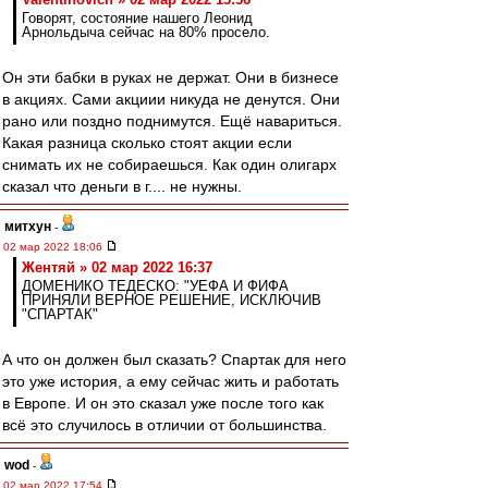
Говорят, состояние нашего Леонид
Арнольдыча сейчас на 80% просело.
Он эти бабки в руках не держат. Они в бизнесе
в акциях. Сами акциии никуда не денутся. Они
рано или поздно поднимутся. Ещё навариться.
Какая разница сколько стоят акции если
снимать их не собираешься. Как один олигарх
сказал что деньги в г.... не нужны.
митхун
-
02 мар 2022 18:06
Жентяй » 02 мар 2022 16:37
ДОМЕНИКО ТЕДЕСКО: "УЕФА И ФИФА
ПРИНЯЛИ ВЕРНОЕ РЕШЕНИЕ, ИСКЛЮЧИВ
"СПАРТАК"
А что он должен был сказать? Спартак для него
это уже история, а ему сейчас жить и работать
в Европе. И он это сказал уже после того как
всё это случилось в отличии от большинства.
wod
-
02 мар 2022 17:54