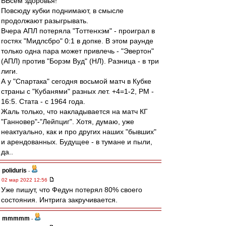
ВВсем здоровья!
Повсюду кубки поднимают, в смысле
продолжают разыгрывать.
Вчера АПЛ потеряла "Тоттенхэм" - проиграл в
гостях "Мидлсбро" 0:1 в допке. В этом раунде
только одна пара может привлечь - "Эвертон"
(АПЛ) против "Борэм Вуд" (НЛ). Разница - в три
лиги.
А у "Спартака" сегодня восьмой матч в Кубке
страны с "Кубанями" разных лет. +4=1-2, РМ -
16:5. Стата - с 1964 года.
Жаль только, что накладывается на матч КГ
"Ганновер"-"Лейпциг". Хотя, думаю, уже
неактуально, как и про других наших "бывших"
и арендованных. Будущее - в тумане и пыли,
да..
poliduris
-
02 мар 2022 12:56
Уже пишут, что Федун потерял 80% своего
состояния. Интрига закручивается.
mmmmm
-