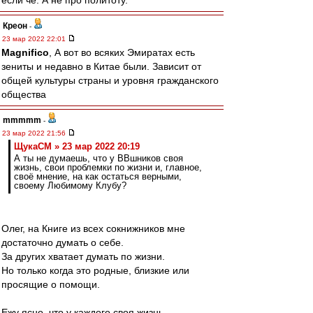
если че. А не про политоту.
Креон
-
23 мар 2022 22:01
Magnifico
, А вот во всяких Эмиратах есть
зениты и недавно в Китае были. Зависит от
общей культуры страны и уровня гражданского
общества
mmmmm
-
23 мар 2022 21:56
ЩукаСМ » 23 мар 2022 20:19
А ты не думаешь, что у ВВшников своя
жизнь, свои проблемки по жизни и, главное,
своё мнение, на как остаться верными,
своему Любимому Клубу?
Олег, на Книге из всех сокнижников мне
достаточно думать о себе.
За других хватает думать по жизни.
Но только когда это родные, близкие или
просящие о помощи.
Ежу ясно, что у каждого своя жизнь.