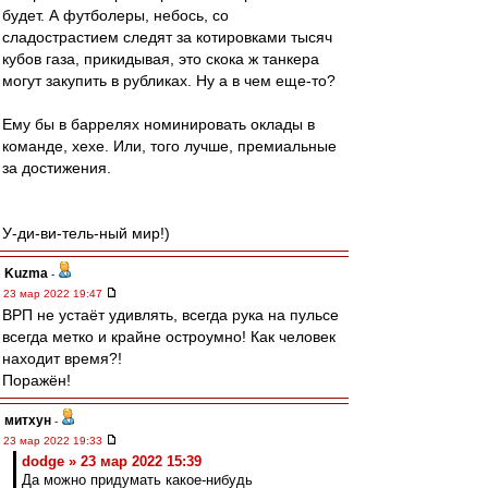
будет. А футболеры, небось, со
сладострастием следят за котировками тысяч
кубов газа, прикидывая, это скока ж танкера
могут закупить в рубликах. Ну а в чем еще-то?
Ему бы в баррелях номинировать оклады в
команде, хехе. Или, того лучше, премиальные
за достижения.
У-ди-ви-тель-ный мир!)
Kuzma
-
23 мар 2022 19:47
ВРП не устаёт удивлять, всегда рука на пульсе
всегда метко и крайне остроумно! Как человек
находит время?!
Поражён!
митхун
-
23 мар 2022 19:33
dodge » 23 мар 2022 15:39
Да можно придумать какое-нибудь