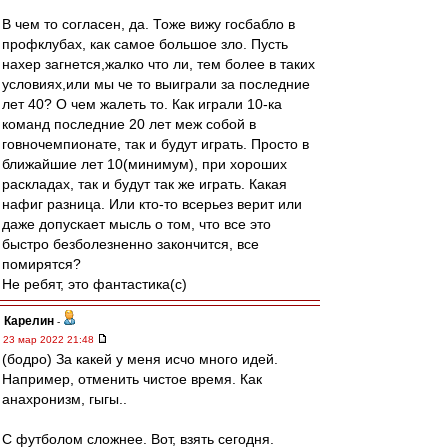
В чем то согласен, да. Тоже вижу госбабло в
профклубах, как самое большое зло. Пусть
нахер загнется,жалко что ли, тем более в таких
условиях,или мы че то выиграли за последние
лет 40? О чем жалеть то. Как играли 10-ка
команд последние 20 лет меж собой в
говночемпионате, так и будут играть. Просто в
ближайшие лет 10(минимум), при хороших
раскладах, так и будут так же играть. Какая
нафиг разница. Или кто-то всерьез верит или
даже допускает мысль о том, что все это
быстро безболезненно закончится, все
помирятся?
Не ребят, это фантастика(с)
Карелин
-
23 мар 2022 21:48
(бодро) За какей у меня исчо много идей.
Например, отменить чистое время. Как
анахронизм, гыгы..
С футболом сложнее. Вот, взять сегодня.