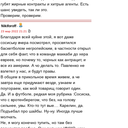
губят жирные контракты и хитрые агенты. Есть
шанс увидеть, так ли это.
Проверим, проверим.
Nikiforoff
-
23 мар 2022 21:21
Благодаря всей куйне этой, я вот даже
сосиську вчера посмотрел, просвятился
баскетболом негропейским, в частности открыл
для себя факт, что в команде маккаби до хера
евреев, но почему то, чорных как антрацит, и
все из америки. А чо делать то. Павленко не
взлетел у нас, и будут правы.
В общем в прикольное время живем, а че
завтра еще придумают везде, узнаем и
поугораем, как мой товарищ говорит один.
Да. И а футболе, редкая моя рубрика :Сосиска,
что с вротенберегом, что без, на голову
сильнее, увы. Кто-то тут вые.... Карелин, да.
Подъебал про шайбы. Ну-ну. Иногда лучше
молчать.
Не, я могу конечно тупить, но там без