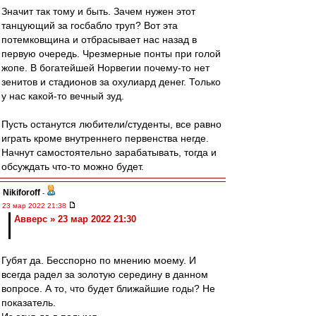
Значит так тому и быть. Зачем нужен этот
танцующий за госбабло труп? Вот эта
потемковщина и отбрасывает нас назад в
первую очередь. Чрезмерные понты при голой
жопе. В богатейшей Норвегии почему-то нет
зенитов и стадионов за охулиард денег. Только
у нас какой-то вечный зуд.
Пусть останутся любители/студенты, все равно
играть кроме внутреннего первенства негде.
Начнут самостоятельно зарабатывать, тогда и
обсуждать что-то можно будет.
Nikiforoff
-
23 мар 2022 21:38
Авверс » 23 мар 2022 21:30
Губят да. Бесспорно по мнению моему. И
всегда радел за золотую середину в данном
вопросе. А то, что будет ближайшие годы? Не
показатель.