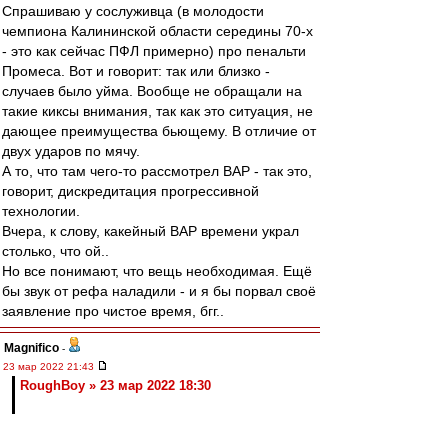
Спрашиваю у сослуживца (в молодости
чемпиона Калининской области середины 70-х
- это как сейчас ПФЛ примерно) про пенальти
Промеса. Вот и говорит: так или близко -
случаев было уйма. Вообще не обращали на
такие киксы внимания, так как это ситуация, не
дающее преимущества бьющему. В отличие от
двух ударов по мячу.
А то, что там чего-то рассмотрел ВАР - так это,
говорит, дискредитация прогрессивной
технологии.
Вчера, к слову, какейный ВАР времени украл
столько, что ой..
Но все понимают, что вещь необходимая. Ещё
бы звук от рефа наладили - и я бы порвал своё
заявление про чистое время, бгг..
Magnifico
-
23 мар 2022 21:43
RoughBoy » 23 мар 2022 18:30