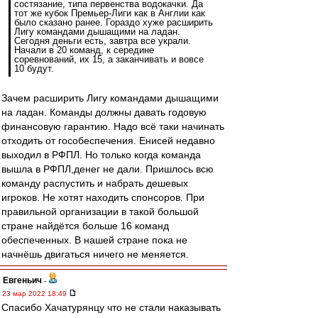
состязание, типа первенства водокачки. Да
тот же кубок Премьер-Лиги как в Англии как
было сказано ранее. Гораздо хуже расширить
Лигу командами дышащими на ладан.
Сегодня деньги есть, завтра все украли.
Начали в 20 команд, к середине
соревнований, их 15, а заканчивать и вовсе
10 будут.
Зачем расширить Лигу командами дышащими
на ладан. Команды должны давать годовую
финансовую гарантию. Надо всё таки начинать
отходить от гособеспечения. Енисей недавно
выходил в РФПЛ. Но только когда команда
вышла в РФПЛ,денег не дали. Пришлось всю
команду распустить и набрать дешевых
игроков. Не хотят находить спонсоров. При
правильной организации в такой большой
стране найдётся больше 16 команд
обеспеченных. В нашей стране пока не
начнёшь двигаться ничего не меняется.
Евгеньич
-
23 мар 2022 18:49
Спасибо Хачатурянцу что не стали наказывать