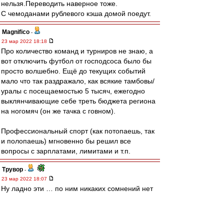
нельзя.Переводить наверное тоже.
С чемоданами рублевого кэша домой поедут.
Magnifico
-
23 мар 2022 18:18
Про количество команд и турниров не знаю, а
вот отключить футбол от господсоса было бы
просто волшебно. Ещё до текущих событий
мало что так раздражало, как всякие тамбовы/
уралы с посещаемостью 5 тысяч, ежегодно
выклянчивающие себе треть бюджета региона
на ногомяч (он же тачка с говном).
Профессиональный спорт (как потопаешь, так
и полопаешь) мгновенно бы решил все
вопросы с зарплатами, лимитами и т.п.
Трувор
-
23 мар 2022 18:07
Ну ладно эти … по ним никаких сомнений нет
уже давно.
Но тут то что обсуждать изменения, особенно
лимита?