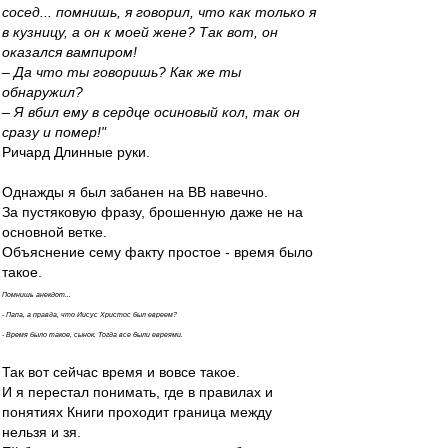
сосед... помнишь, я говорил, что как только я
в кузницу, а он к моей жене? Так вот, он
оказался вампиром!
– Да что ты говоришь? Как же ты
обнаружил?
– Я вбил ему в сердце осиновый кол, так он
сразу и помер!"
Ричард Длинные руки.
Однажды я был забанен на ВВ навечно.
За пустяковую фразу, брошенную даже не на
основной ветке.
Объяснение сему факту простое - время было
такое.
Помнишь анекдот...
- Папа, а правда, что Иисус Христос был евреем?
- Время было такое, сынок. Тогда все были евреями.
Так вот сейчас время и вовсе такое.
И я перестал понимать, где в правилах и
понятиях Книги проходит граница между
нельзя и зя.