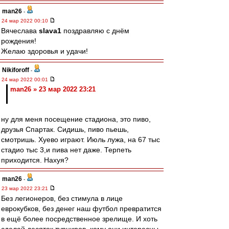
man26
-
24 мар 2022 00:10
Вячеслава
slava1
поздравляю с днём
рождения!
Желаю здоровья и удачи!
Nikiforoff
-
24 мар 2022 00:01
man26 » 23 мар 2022 23:21
ну для меня посещение стадиона, это пиво,
друзья Спартак. Сидишь, пиво пьешь,
смотришь. Хуево играют. Июль лужа, на 67 тыс
стадио тыс 3,и пива нет даже. Терпеть
приходится. Нахуя?
man26
-
23 мар 2022 23:21
Без легионеров, без стимула в лице
еврокубков, без денег наш футбол превратится
в ещё более посредственное зрелище. И хоть