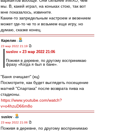
вариантов вообще. Они сильнее ИМХО, чем
мы. В, какей играл, на коньках стою, так вот
мне показалось, извините.
Каким-то запредельным настроем и везением
может где-то че то и возьмем еще игру, но
думаю, сказке конец.
Карелин
-
23 мар 2022 21:19
suslov » 23 мар 2022 21:06
Поживя в деревне, по другому воспринимаю
фразу «Когда я был в бане».
"Баня очищает" (кц)
Посмотрите, как будет выглядеть посещение
матчей "Спартака" после возврата пива на
стадионы.
https://www.youtube.com/watch?
v=o4hzuD66m8o
suslov
-
23 мар 2022 21:06
Поживя в деревне, по другому воспринимаю