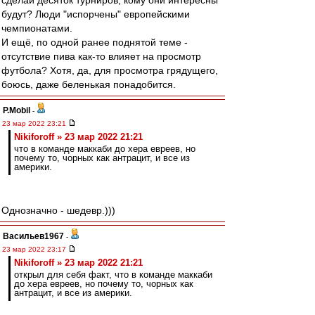
сделай десяток турниров, кому они интересны
будут? Люди "испорчены" европейскими
чемпионатами.
И ещё, по одной ранее поднятой теме -
отсутствие пива как-то влияет на просмотр
футбола? Хотя, да, для просмотра грядущего,
боюсь, даже беленькая понадобится.
P.Mobil
-
23 мар 2022 23:21
Nikiforoff » 23 мар 2022 21:21
что в команде маккаби до хера евреев, но
почему то, чорных как антрацит, и все из
америки.
Однозначно - шедевр.)))
Васильев1967
-
23 мар 2022 23:17
Nikiforoff » 23 мар 2022 21:21
открыл для себя факт, что в команде маккаби
до хера евреев, но почему то, чорных как
антрацит, и все из америки.