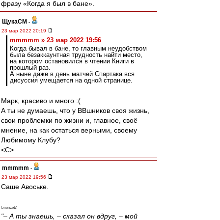
фразу «Когда я был в бане».
ЩукаСМ
-
23 мар 2022 20:19
mmmmm » 23 мар 2022 19:56
Когда бывал в бане, то главным неудобством
была безаккаунтная трудность найти место,
на котором остановился в чтении Книги в
прошлый раз.
А ныне даже в день матчей Спартака вся
дисуссия умещается на одной странице.
Марк, красиво и много :(
А ты не думаешь, что у ВВшников своя жизнь,
свои проблемки по жизни и, главное, своё
мнение, на как остаться верными, своему
Любимому Клубу?
<C>
mmmmm
-
23 мар 2022 19:56
Саше Авоське.
(эпиграф)
"– А ты знаешь, – сказал он вдруг, – мой