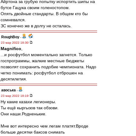
Айртона за грубую попытку испортить шипы на
бутсе Гацука своим голеностопом.
Опять двойные стандарты. В общем кто бы
сомневался.
ЗС конечно же в долгу не осталась.
RoughBoy
-
23 мар 2022 18:30
Magnifico
,
...и росфутбол моментально загнется. Только
госпрограммы, жалкие местные бюджеты
позволят сохранить подобие чемпионата. Надо
четко понимать: росфутбол отброшен на
десятилетия.
авоська
-
23 мар 2022 18:19
Ну какие казахи легионеры.
Ты ещё кыргызов так обзови.
Они наши.Родненькие.
Мне вот интересно чем легам платят.Вроде
больше десятки баксов снимать