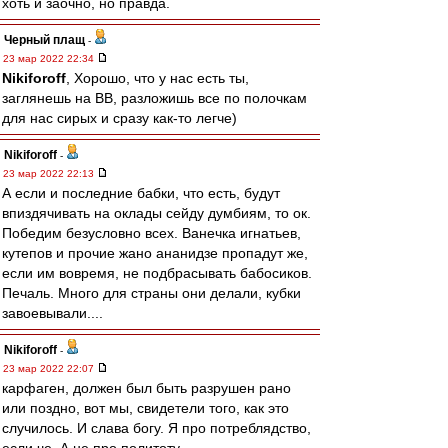
хоть и заочно, но правда.
Черный плащ
-
23 мар 2022 22:34
Nikiforoff
, Хорошо, что у нас есть ты,
заглянешь на ВВ, разложишь все по полочкам
для нас сирых и сразу как-то легче)
Nikiforoff
-
23 мар 2022 22:13
А если и последние бабки, что есть, будут
впиздячивать на оклады сейду думбиям, то ок.
Победим безусловно всех. Ванечка игнатьев,
кутепов и прочие жано ананидзе пропадут же,
если им вовремя, не подбрасывать бабосиков.
Печаль. Много для страны они делали, кубки
завоевывали....
Nikiforoff
-
23 мар 2022 22:07
карфаген, должен был быть разрушен рано
или поздно, вот мы, свидетели того, как это
случилось. И слава богу. Я про потреблядство,