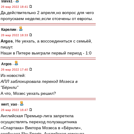
slava1
-
26 мар 2022 18:41
Да,действительно 2 апреля,но вопрос для чего
пропускаем неделю,если отсечены от европы.
Карелин
-
26 мар 2022 18:33
Argos
, Не уехать, а воссоединиться с семьёй,
пишут.
Наши в Питере выиграли первый период - 1:0
Argos
-
26 мар 2022 17:40
Из новостей:
АПЛ заблокировала переход Мозеса в
"Бёрнли"
А что, Мозес уехать решил?
wert_vao
-
26 мар 2022 16:47
Английская Премьер-лига запретила
осуществлять переход полузащитника
«Спартака» Виктора Мозеса в «Бёрнли»,
сообщает Sky Sports. Английская команда