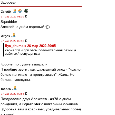
Здоровья!
Zely69
-
27 мар 2022 03:39
Squabbler
Алексей, с днём варенья! :)))
Argos
-
27 мар 2022 02:13
ilya_chuma » 26 мар 2022 20:05
серия 1:4 и при этом положительная разница
забитых/пропущенных
Короче, по сумме выиграли.
П вообще звучит, как шахматный этюд - "
-
красно
белые начинают и проигрывают". Жаль. Но
бились, молодцы.
man26
-
27 мар 2022 00:56
Поздравляю двух Алексеев -
as78
с днём
рождения, а
Squabbler
с шикарным юбилеем!
Здоровья вам и красивых, убедительных побед
в жизни!