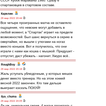
СССР. Кубок Мараканы 1980. Сразу 6
спартаковцев в стартовом составе.
Карелин
-
26 мар 2022 20:44
Все четыре проигранных матча не оставляло
ощущение, что невские могут добавить в
любой момент, а "Спартак" играет на пределе
возможностей. Был шанс вернуться в серию в
овертайме, но вышли с утюгами на ногах
вместо коньков. Вот и получилось, что они
играли с нами как кошка с мышкой. Придушит -
отпустит, даст убежать - нагонит..Хмуро всё..
RoughBoy
-
26 мар 2022 20:16
Жаль уступать ублюдочным, у которых мешок
денег вместо тренера. Но на этом хоккей
весной 2022 закончен. Кто там дальше
выиграет кэхээль ПОХУЙ!
ilya_chuma
-
26 мар 2022 20:05
Да уж, уникальная серия. 4 матча проиграть с