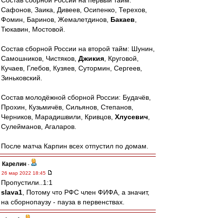
Состав сборной России на первый тайм:
Сафонов, Заика, Дивеев, Осипенко, Терехов,
Фомин, Баринов, Жемалетдинов,
Бакаев
,
Тюкавин, Мостовой.
Состав сборной России на второй тайм: Шунин,
Самошников, Чистяков,
Джикия
, Круговой,
Кучаев, Глебов, Кузяев, Сутормин, Сергеев,
Зиньковский.
Состав молодёжной сборной России: Будачёв,
Прохин, Кузьмичёв, Сильянов, Степанов,
Черников, Марадишвили, Кривцов,
Хлусевич
,
Сулейманов, Агаларов.
После матча Карпин всех отпустил по домам.
Карелин
-
26 мар 2022 18:45
Пропустили..1:1
slava1
, Потому что РФС член ФИФА, а значит,
на сборнопаузу - пауза в первенствах.