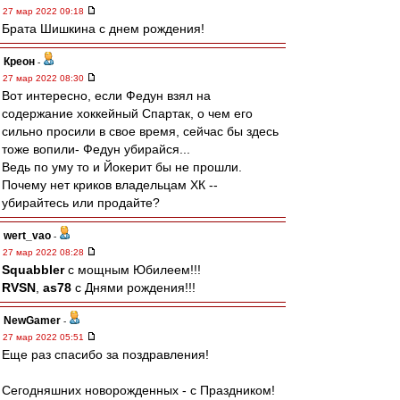
27 мар 2022 09:18
Брата Шишкина с днем рождения!
Креон
-
27 мар 2022 08:30
Вот интересно, если Федун взял на
содержание хоккейный Спартак, о чем его
сильно просили в свое время, сейчас бы здесь
тоже вопили- Федун убирайся...
Ведь по уму то и Йокерит бы не прошли.
Почему нет криков владельцам ХК --
убирайтесь или продайте?
wert_vao
-
27 мар 2022 08:28
Squabbler
с мощным Юбилеем!!!
RVSN
,
as78
с Днями рождения!!!
NewGamer
-
27 мар 2022 05:51
Еще раз спасибо за поздравления!
Сегодняшних новорожденных - с Праздником!