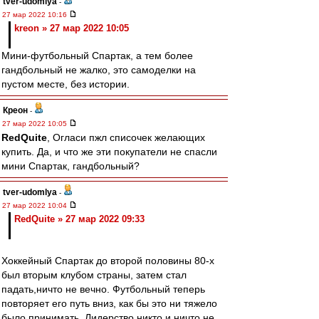
tver-udomlya
-
27 мар 2022 10:16
kreon » 27 мар 2022 10:05
Мини-футбольный Спартак, а тем более
гандбольный не жалко, это самоделки на
пустом месте, без истории.
Креон
-
27 мар 2022 10:05
RedQuite
, Огласи пжл списочек желающих
купить. Да, и что же эти покупатели не спасли
мини Спартак, гандбольный?
tver-udomlya
-
27 мар 2022 10:04
RedQuite » 27 мар 2022 09:33
Хоккейный Спартак до второй половины 80-х
был вторым клубом страны, затем стал
падать,ничто не вечно. Футбольный теперь
повторяет его путь вниз, как бы это ни тяжело
было принимать. Лидерство никто и ничто не