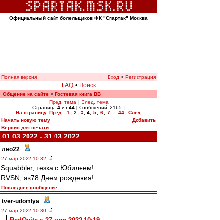
Официальный сайт болельщиков ФК "Спартак" Москва
Полная версия
Вход
•
Регистрация
FAQ
•
Поиск
Общение на сайте
Гостевая книга ВВ
»
Пред. тема
|
След. тема
Страница
4
из
44
[ Сообщений: 2165 ]
На страницу
Пред.
1
,
2
,
3
,
4
,
5
,
6
,
7
...
44
След.
Начать новую тему
Добавить
Версия для печати
01.03.2022 - 31.03.2022
лео22
-
27 мар 2022 10:32
Squabbler, тезка с Юбилеем!
RVSN, as78 Днем рождения!
Последнее сообщение
tver-udomlya
-
27 мар 2022 10:30
RedQuite » 27 мар 2022 10:19