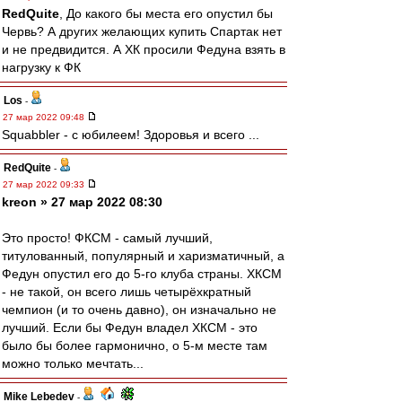
RedQuite
, До какого бы места его опустил бы
Червь? А других желающих купить Спартак нет
и не предвидится. А ХК просили Федуна взять в
нагрузку к ФК
Los
-
27 мар 2022 09:48
Squabbler - с юбилеем! Здоровья и всего ...
RedQuite
-
27 мар 2022 09:33
kreon » 27 мар 2022 08:30
Это просто! ФКСМ - самый лучший,
титулованный, популярный и харизматичный, а
Федун опустил его до 5-го клуба страны. ХКСМ
- не такой, он всего лишь четырёхкратный
чемпион (и то очень давно), он изначально не
лучший. Если бы Федун владел ХКСМ - это
было бы более гармонично, о 5-м месте там
можно только мечтать...
Mike Lebedev
-