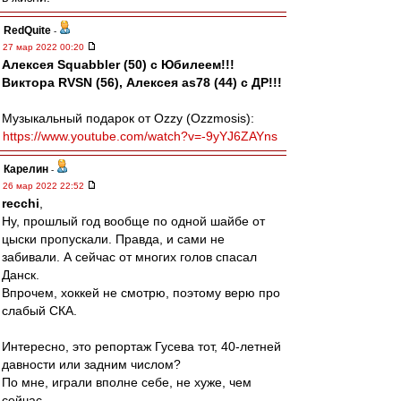
RedQuite
-
27 мар 2022 00:20
Алексея Squabbler (50) с Юбилеем!!!
Виктора RVSN (56), Алексея as78 (44) с ДР!!!
Музыкальный подарок от Ozzy (Ozzmosis):
https://www.youtube.com/watch?v=-9yYJ6ZAYns
Карелин
-
26 мар 2022 22:52
recchi
,
Ну, прошлый год вообще по одной шайбе от
цыски пропускали. Правда, и сами не
забивали. А сейчас от многих голов спасал
Данск.
Впрочем, хоккей не смотрю, поэтому верю про
слабый СКА.
Интересно, это репортаж Гусева тот, 40-летней
давности или задним числом?
По мне, играли вполне себе, не хуже, чем
сейчас.