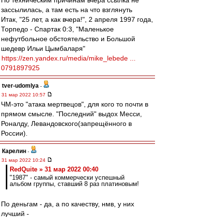
По техническим причинам вчера ссылка не
зассылилась, а там есть на что взглянуть
Итак, "25 лет, а как вчера!", 2 апреля 1997 года,
Торпедо - Спартак 0:3, "Маленькое
нефутбольное обстоятельство и Большой
шедевр Ильи Цымбаларя"
https://zen.yandex.ru/media/mike_lebede ...
0791897925
tver-udomlya
-
31 мар 2022 10:57
ЧМ-это "атака мертвецов", для кого то почти в
прямом смысле. "Последний" выдох Месси,
Роналду, Левандовского(запрещённого в
России).
Карелин
-
31 мар 2022 10:24
RedQuite » 31 мар 2022 00:40
"1987" - самый коммерчески успешный
альбом группы, ставший 8 раз платиновым!
По деньгам - да, а по качеству, нмв, у них
лучший -