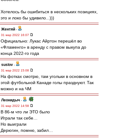
Хотелось бы ошибиться в нескольких позициях,
это и локо бы удивило...)))
Жентяй
-
31 мар 2022 16:07
Официально: Лукас Айртон перешёл во
«Фламенго» в аренду с правом выкупа до
конца 2022-го года
suslov
-
31 мар 2022 15:08
На фотках смотрю, там угольки в основном в
этой футбольной Канаде голы празднуют. Так
можно и на ЧМ
Леонидыч
-
31 мар 2022 14:58
В 86-м что ли ЭТО было
Играли так себе…
Но выиграли
Дерюгин, помню, забил…