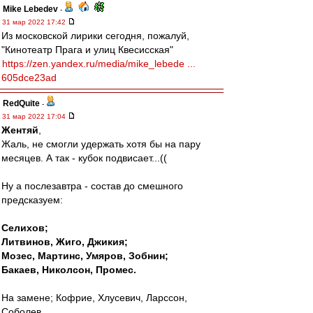
Mike Lebedev
-
31 мар 2022 17:42
Из московской лирики сегодня, пожалуй,
"Кинотеатр Прага и улиц Квесисская"
https://zen.yandex.ru/media/mike_lebede ...
605dce23ad
RedQuite
-
31 мар 2022 17:04
Жентяй
,
Жаль, не смогли удержать хотя бы на пару
месяцев. А так - кубок подвисает...((
Ну а послезавтра - состав до смешного
предсказуем:
Селихов;
Литвинов, Жиго, Джикия;
Мозес, Мартинс, Умяров, Зобнин;
Бакаев, Николсон, Промес.
На замене; Кофрие, Хлусевич, Ларссон,
Соболев.