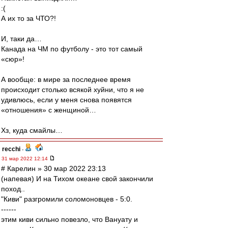
:(
А их то за ЧТО?!
И, таки да…
Канада на ЧМ по футболу - это тот самый
«сюр»!
А вообще: в мире за последнее время
происходит столько всякой хуйни, что я не
удивлюсь, если у меня снова появятся
«отношения» с женщиной…
Хз, куда смайлы…
recchi
-
31 мар 2022 12:14
# Карелин » 30 мар 2022 23:13
(напевая) И на Тихом океане свой закончили
поход..
"Киви" разгромили соломоновцев - 5:0.
------
этим киви сильно повезло, что Вануату и