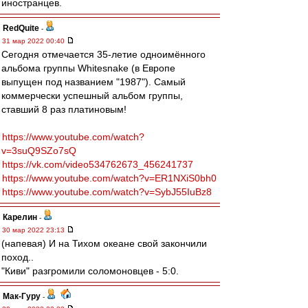
иностранцев.
RedQuite
-
31 мар 2022 00:40
Сегодня отмечается 35-летие одноимённого
альбома группы Whitesnake (в Европе
выпущен под названием "1987"). Самый
коммерчески успешный альбом группы,
ставший 8 раз платиновым!
https://www.youtube.com/watch?
v=3suQ9SZo7sQ
https://vk.com/video534762673_456241737
https://www.youtube.com/watch?v=ER1NXiS0bh0
https://www.youtube.com/watch?v=SybJ55IuBz8
Карелин
-
30 мар 2022 23:13
(напевая) И на Тихом океане свой закончили
поход..
"Киви" разгромили соломоновцев - 5:0.
Мак-Гуру
-