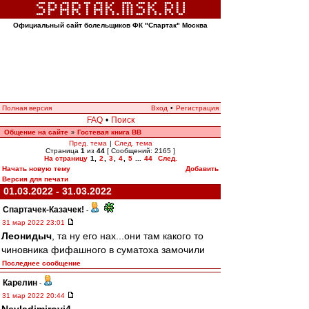
Официальный сайт болельщиков ФК "Спартак" Москва
Полная версия
Вход
•
Регистрация
FAQ
•
Поиск
Общение на сайте
Гостевая книга ВВ
»
Пред. тема
|
След. тема
Страница
1
из
44
[ Сообщений: 2165 ]
На страницу
1
,
2
,
3
,
4
,
5
...
44
След.
Начать новую тему
Добавить
Версия для печати
01.03.2022 - 31.03.2022
Спартачек-Казачек!
-
31 мар 2022 23:01
Леонидыч
, та ну его нах...они там какого то
чиновника фифашного в суматоха замочили
Последнее сообщение
Карелин
-
31 мар 2022 20:44