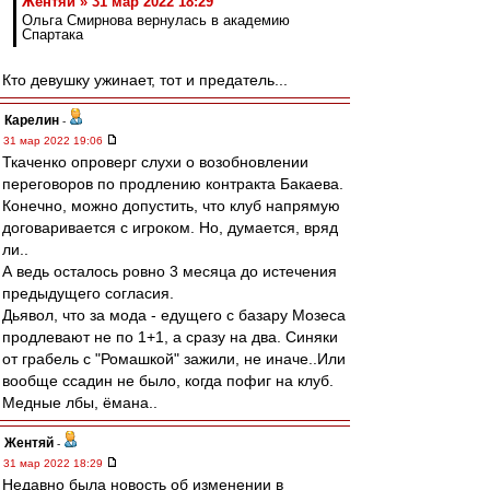
Жентяй » 31 мар 2022 18:29
Ольга Смирнова вернулась в академию
Спартака
Кто девушку ужинает, тот и предатель...
Карелин
-
31 мар 2022 19:06
Ткаченко опроверг слухи о возобновлении
переговоров по продлению контракта Бакаева.
Конечно, можно допустить, что клуб напрямую
договаривается с игроком. Но, думается, вряд
ли..
А ведь осталось ровно 3 месяца до истечения
предыдущего согласия.
Дьявол, что за мода - едущего с базару Мозеса
продлевают не по 1+1, а сразу на два. Синяки
от грабель с "Ромашкой" зажили, не иначе..Или
вообще ссадин не было, когда пофиг на клуб.
Медные лбы, ёмана..
Жентяй
-
31 мар 2022 18:29
Недавно была новость об изменении в