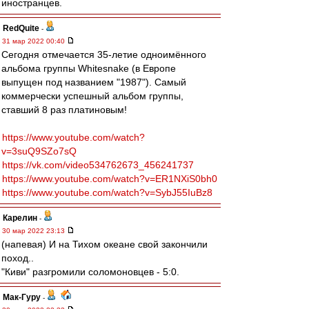
иностранцев.
RedQuite
-
31 мар 2022 00:40
Сегодня отмечается 35-летие одноимённого
альбома группы Whitesnake (в Европе
выпущен под названием "1987"). Самый
коммерчески успешный альбом группы,
ставший 8 раз платиновым!
https://www.youtube.com/watch?
v=3suQ9SZo7sQ
https://vk.com/video534762673_456241737
https://www.youtube.com/watch?v=ER1NXiS0bh0
https://www.youtube.com/watch?v=SybJ55IuBz8
Карелин
-
30 мар 2022 23:13
(напевая) И на Тихом океане свой закончили
поход..
"Киви" разгромили соломоновцев - 5:0.
Мак-Гуру
-