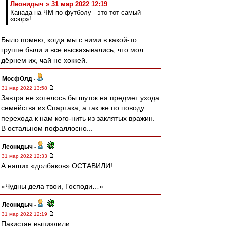
Леонидыч » 31 мар 2022 12:19
Канада на ЧМ по футболу - это тот самый
«сюр»!
Было помню, когда мы с ними в какой-то
группе были и все высказывались, что мол
дёрнем их, чай не хоккей.
МосфОлд
-
31 мар 2022 13:58
Завтра не хотелось бы шуток на предмет ухода
семейства из Спартака, а так же по поводу
перехода к нам кого-нить из заклятых вражин.
В остальном пофаллосно...
Леонидыч
-
31 мар 2022 12:33
А наших «долбаков» ОСТАВИЛИ!
«Чудны дела твои, Господи…»
Леонидыч
-
31 мар 2022 12:19
Пакистан выпиздили…