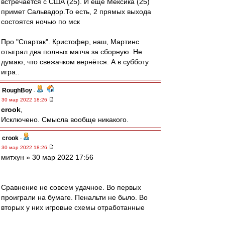
встречается с США (25). И ещё Мексика (25)
примет Сальвадор.То есть, 2 прямых выхода
состоятся ночью по мск
Про "Спартак". Кристофер, наш, Мартинс
отыграл два полных матча за сборную. Не
думаю, что свежачком вернётся. А в субботу
игра..
RoughBoy
-
30 мар 2022 18:26
crook
,
Исключено. Смысла вообще никакого.
crook
-
30 мар 2022 18:26
митхун » 30 мар 2022 17:56
Сравнение не совсем удачное. Во первых
проиграли на бумаге. Пенальти не было. Во
вторых у них игровые схемы отработанные
предыдущим тренером. А нас новый тренер