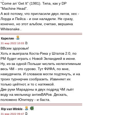
"Come an’ Get It" (1981). Типа, как у DP
"Machine Head".
А всё потому, что пригласили двух легов, хех -
Лорда и Пейса - и они наладили. Не сразу,
конечно, но этот альбом, считаю, вершина
Whitesnake..
Карелин
-
31 мар 2022 10:03
ВВсем здоровья!
Хоть и выиграла Коста-Рика у Штатов 2:0, по
РМ будет играть с Новой Зеландией в июне.
Ну, из-за одной Польши числить нелегитимным
весь ЧМ - это сурово. Тут ФИФА, по мне,
намудячила. И словаков могли подтянуть, и на
троих турнирчик сообразить. Извиняет их
только цейтнот, и то с натяжкой.
Две руки Марадоны в двух подряд ЧМ льёт
воду на мельницу антикВАРов. Дескать,
положено Юпитеру - и баста.
Rip van Winkle
-
31 мар 2022 09:47