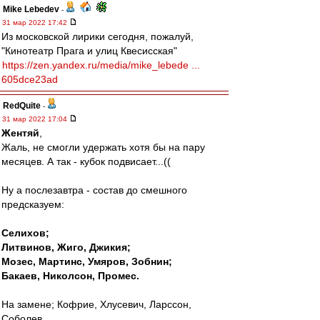
Mike Lebedev
-
31 мар 2022 17:42
Из московской лирики сегодня, пожалуй,
"Кинотеатр Прага и улиц Квесисская"
https://zen.yandex.ru/media/mike_lebede ...
605dce23ad
RedQuite
-
31 мар 2022 17:04
Жентяй
,
Жаль, не смогли удержать хотя бы на пару
месяцев. А так - кубок подвисает...((
Ну а послезавтра - состав до смешного
предсказуем:
Селихов;
Литвинов, Жиго, Джикия;
Мозес, Мартинс, Умяров, Зобнин;
Бакаев, Николсон, Промес.
На замене; Кофрие, Хлусевич, Ларссон,
Соболев.