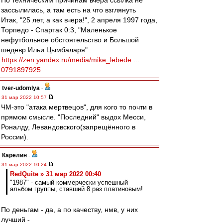
По техническим причинам вчера ссылка не
зассылилась, а там есть на что взглянуть
Итак, "25 лет, а как вчера!", 2 апреля 1997 года,
Торпедо - Спартак 0:3, "Маленькое
нефутбольное обстоятельство и Большой
шедевр Ильи Цымбаларя"
https://zen.yandex.ru/media/mike_lebede ...
0791897925
tver-udomlya
-
31 мар 2022 10:57
ЧМ-это "атака мертвецов", для кого то почти в
прямом смысле. "Последний" выдох Месси,
Роналду, Левандовского(запрещённого в
России).
Карелин
-
31 мар 2022 10:24
RedQuite » 31 мар 2022 00:40
"1987" - самый коммерчески успешный
альбом группы, ставший 8 раз платиновым!
По деньгам - да, а по качеству, нмв, у них
лучший -