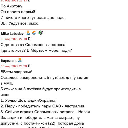
30 мар 2022 22:33
По Айртону
Он просто первый.
И ничего иного тут искать не надо.
ЗЫ. Уедут все, имхо.
Mike Lebedev
-
30 мар 2022 22:18
С детства за Соломоновы острова!
Где это хоть? В Мёртвом море, поди?
Карелин
-
30 мар 2022 20:20
ВВсем здоровья!
Осталось распределить 5 путёвок для участия
в ЧМК.
5 стыков на 3 путёвки будут происходить в
июне:
1. Уэльс-Шотландия/Украина
2. Перу - победитель пары ОАЭ - Австралия.
3. Сейчас играют Соломоновы острова - Новая
Зеландия и победитель матча сыграет, ну
допустим, с Коста-Рикой (22). Которая дома