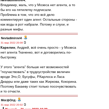
Nevladimirovi4
,
Владимир, жаль, что у Мозеса нет агента, а то
бы его на пятилетку подписали.
Проблема в том, что это всё дело
комментирует один агент. Остальные стороны -
как воды в рот набрали. Потому и слухи, и
разные мифы.
Nevladimirovi4
-
31 мар 2022 20:08
Карелин
, Андрей, всё очень просто - у Мозеса
нет агента Ткаченко, вот и договорились по-
быстрому.
У этого "агента" больше нет возможностей
"поучаствовать" в трудоустройстве величин
вроде Это,О, Бусуфы, Р.Карлоса и Ласа
Диарры или даже таких как Жиркова, Кокорина.
Поэтому Бакаеву стоит только посочувствовать
и то отчасти.
МосфОлд
-
31 мар 2022 20:02