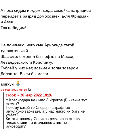
А пока сидим и ждём, когда семейка патрициев
перейдёт в разряд домохозяек, а-ля Фридман
и Авен.
Так победим!
Не понимаю, чего сын Арнольда такой
туповатенький.
Щас смело менял бы нефть на Месси,
Левандовского и Кристинку.
Рублей у них нет, возьмем тогда товаром.
Делов-то. Были бы мозги.
митхун
-
31 мар 2022 05:16
crook » 30 мар 2022 18:26
У Краснодара не было 8 игроков (!) - какие тут
схемы?
Почему какой-то Сперцян штрафные
регулярно забивает, а у нас никто их бить не
умеет?
Кстати, почему Селихов регулярно стенку
плохо ставит, а итальянец этим не
руководит?