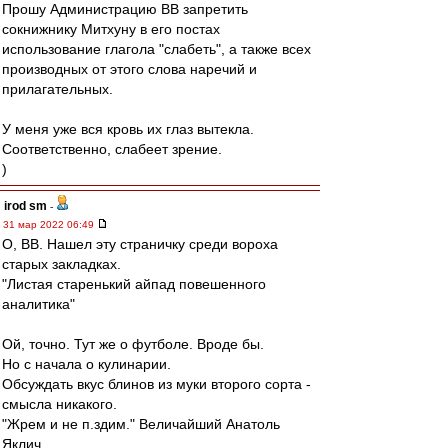
Прошу Администрацию ВВ запретить
сокнижнику Митхуну в его постах
использование глагола "слабеть", а также всех
производных от этого слова наречий и
прилагательных.
У меня уже вся кровь их глаз вытекла.
Соответственно, слабеет зрение.
)
irod sm
-
31 мар 2022 06:49
О, ВВ. Нашел эту страничку среди вороха
старых закладках.
"Листая старенький айпад повешенного
аналитика"
Ой, точно. Тут же о футболе. Вроде бы.
Но с начала о кулинарии.
Обсуждать вкус блинов из муки второго сорта -
смысла никакого.
"Жрем и не п.здим." Величайший Анатоль
Яклич.