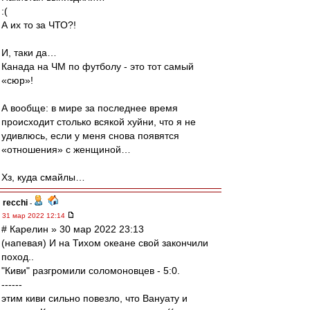
:(
А их то за ЧТО?!
И, таки да…
Канада на ЧМ по футболу - это тот самый
«сюр»!
А вообще: в мире за последнее время
происходит столько всякой хуйни, что я не
удивлюсь, если у меня снова появятся
«отношения» с женщиной…
Хз, куда смайлы…
recchi
-
31 мар 2022 12:14
# Карелин » 30 мар 2022 23:13
(напевая) И на Тихом океане свой закончили
поход..
"Киви" разгромили соломоновцев - 5:0.
------
этим киви сильно повезло, что Вануату и