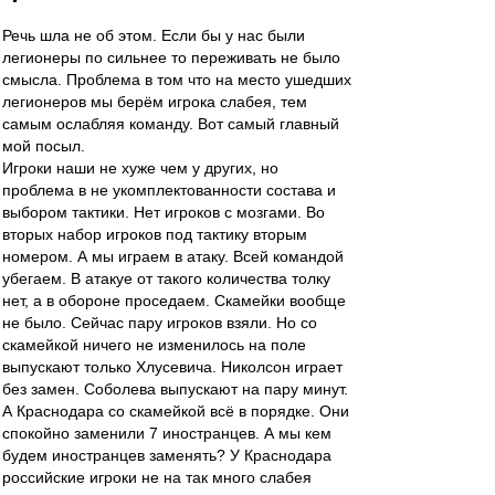
Речь шла не об этом. Если бы у нас были
легионеры по сильнее то переживать не было
смысла. Проблема в том что на место ушедших
легионеров мы берём игрока слабея, тем
самым ослабляя команду. Вот самый главный
мой посыл.
Игроки наши не хуже чем у других, но
проблема в не укомплектованности состава и
выбором тактики. Нет игроков с мозгами. Во
вторых набор игроков под тактику вторым
номером. А мы играем в атаку. Всей командой
убегаем. В атакуе от такого количества толку
нет, а в обороне проседаем. Скамейки вообще
не было. Сейчас пару игроков взяли. Но со
скамейкой ничего не изменилось на поле
выпускают только Хлусевича. Николсон играет
без замен. Соболева выпускают на пару минут.
А Краснодара со скамейкой всё в порядке. Они
спокойно заменили 7 иностранцев. А мы кем
будем иностранцев заменять? У Краснодара
российские игроки не на так много слабея