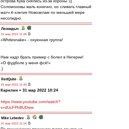
острова Кука снялись из-за короны :((
Соломоновы жаль конечно, но сливать главный
матч 4-хлетия Новозелам по меньшей мере
несолидно.
Леонидыч
-
31 мар 2022 11:49
«Whitesnake» - охуенная группа!
Нам надо брать пример с болел в Нигерии!
«О фудболе у меня фсё!»
;)
RedQuite
-
31 мар 2022 11:46
Карелин » 31 мар 2022 10:24
https://www.youtube.com/watch?
v=dUcFPhBUDww
Mike Lebedev
-
31 мар 2022 11:24