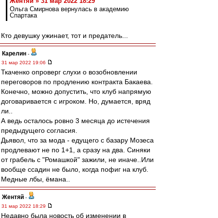
Жентяй » 31 мар 2022 18:29
Ольга Смирнова вернулась в академию
Спартака
Кто девушку ужинает, тот и предатель...
Карелин
-
31 мар 2022 19:06
Ткаченко опроверг слухи о возобновлении
переговоров по продлению контракта Бакаева.
Конечно, можно допустить, что клуб напрямую
договаривается с игроком. Но, думается, вряд
ли..
А ведь осталось ровно 3 месяца до истечения
предыдущего согласия.
Дьявол, что за мода - едущего с базару Мозеса
продлевают не по 1+1, а сразу на два. Синяки
от грабель с "Ромашкой" зажили, не иначе..Или
вообще ссадин не было, когда пофиг на клуб.
Медные лбы, ёмана..
Жентяй
-
31 мар 2022 18:29
Недавно была новость об изменении в