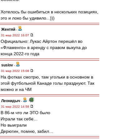
Хотелось бы ошибиться в нескольких позициях,
это и локо бы удивило...)))
Жентяй
-
31 мар 2022 16:07
Официально: Лукас Айртон перешёл во
«Фламенго» в аренду с правом выкупа до
конца 2022-го года
suslov
-
31 мар 2022 15:08
На фотках смотрю, там угольки в основном в
этой футбольной Канаде голы празднуют. Так
можно и на ЧМ
Леонидыч
-
31 мар 2022 14:58
В 86-м что ли ЭТО было
Играли так себе…
Но выиграли
Дерюгин, помню, забил…