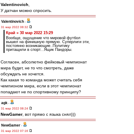
Valentinovich
,
У датчан можно спросить.
Valentinovich
-
31 мар 2022 08:32
Край » 30 мар 2022 15:29
Вообще, ощущение что мировой футбол
вышел на финишную прямую. Суперлиги эти,
постоянно возникающие..Политику
притащили в спорт...Ящик Пандоры.
Согласен, абсолютно фейковый чемпионат
мира будет, не то что смотреть, даже
обсуждать не хочется.
Как какая то команда может считать себя
чемпионом мира, если в этот чемпионат
попадают не по спортивному принципу?
agk
-
31 мар 2022 08:24
NewGamer
, вот прямо с языка снял)))
NewGamer
-
31 мар 2022 07:16