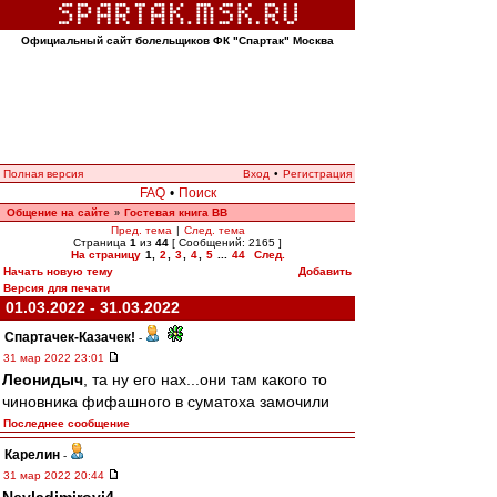
Официальный сайт болельщиков ФК "Спартак" Москва
Полная версия
Вход
•
Регистрация
FAQ
•
Поиск
Общение на сайте
Гостевая книга ВВ
»
Пред. тема
|
След. тема
Страница
1
из
44
[ Сообщений: 2165 ]
На страницу
1
,
2
,
3
,
4
,
5
...
44
След.
Начать новую тему
Добавить
Версия для печати
01.03.2022 - 31.03.2022
Спартачек-Казачек!
-
31 мар 2022 23:01
Леонидыч
, та ну его нах...они там какого то
чиновника фифашного в суматоха замочили
Последнее сообщение
Карелин
-
31 мар 2022 20:44