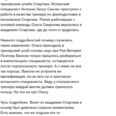
тренерском штабе Спартака. Испанский
специалист Антонио Хесус Санчес приступил к
работе в качестве тренера по физподготовке в
московском Спартаке. Ранее работавшая с
основой команды Ольга Смирнова вернулась в
академию Спартака, где до этого и трудилась.
Немного подробностей почему случились
такие изменения. Ольга приходила в
тренерский штаб основы еще при Руе Витории.
Поэтому Ваноли только пришлось разбираться
в компетенциях специалиста, оставшегося
после португальского тренера. А с ними не все
так хорошо, Ваноли не устроила ее
квалификация, из-за чего он и пригласил
испанского специалиста. Ведь у итальянского
тренера каждый винтик должен приносить
пользу. Но это не про Ольгу.
Чуть подробнее. Взлет из академии Спартака в
основу был довольно странно моментален.
Есть мнение, что ее подъем кто-то