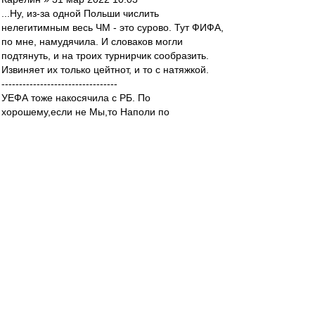
...Ну, из-за одной Польши числить
нелегитимным весь ЧМ - это сурово. Тут ФИФА,
по мне, намудячила. И словаков могли
подтянуть, и на троих турнирчик сообразить.
Извиняет их только цейтнот, и то с натяжкой.
---------------------------------
УЕФА тоже накосячила с РБ. По
хорошему,если не Мы,то Наполи по
справедливости должны были играть в 1/8.
a Still of the Night просто бессовестно ...Дядя
Джим и дядя Роберт бы не одобрили.
mifta
-
01 апр 2022 03:31
из Хабаровска » 01 апр 2022 02:49
а то, что мимо этого ЧМ - муйня
Да в любом случае скорее всего не попали бы
на ЧМ: и Польша, и Швеция посильнее России
будут, так что выиграть два матча из двух едва
ли вышло б.
из Хабаровска
-
01 апр 2022 02:49