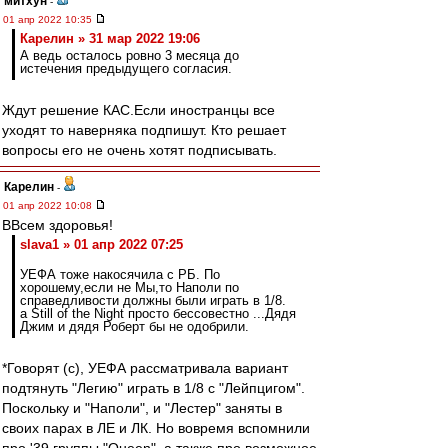
митхун
-
01 апр 2022 10:35
Карелин » 31 мар 2022 19:06
А ведь осталось ровно 3 месяца до
истечения предыдущего согласия.
Ждут решение КАС.Если иностранцы все
уходят то наверняка подпишут. Кто решает
вопросы его не очень хотят подписывать.
Карелин
-
01 апр 2022 10:08
ВВсем здоровья!
slava1 » 01 апр 2022 07:25
УЕФА тоже накосячила с РБ. По
хорошему,если не Мы,то Наполи по
справедливости должны были играть в 1/8.
a Still of the Night просто бессовестно ...Дядя
Джим и дядя Роберт бы не одобрили.
*Говорят (с), УЕФА рассматривала вариант
подтянуть "Легию" играть в 1/8 с "Лейпцигом".
Поскольку и "Наполи", и "Лестер" заняты в
своих парах в ЛЕ и ЛК. Но вовремя вспомнили