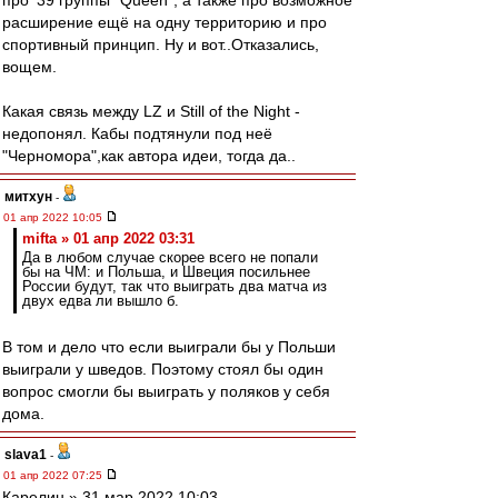
про '39 группы "Queen", а также про возможное
расширение ещё на одну территорию и про
спортивный принцип. Ну и вот..Отказались,
вощем.
Какая связь между LZ и Still of the Night -
недопонял. Кабы подтянули под неё
"Черномора",как автора идеи, тогда да..
митхун
-
01 апр 2022 10:05
mifta » 01 апр 2022 03:31
Да в любом случае скорее всего не попали
бы на ЧМ: и Польша, и Швеция посильнее
России будут, так что выиграть два матча из
двух едва ли вышло б.
В том и дело что если выиграли бы у Польши
выиграли у шведов. Поэтому стоял бы один
вопрос смогли бы выиграть у поляков у себя
дома.
slava1
-
01 апр 2022 07:25
Карелин » 31 мар 2022 10:03