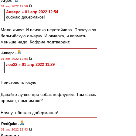
Argos
-
01 апр 2022 12:59
Авверс » 01 апр 2022 12:54
обожаю доберманов!
Мало живут. И психика неустойчива. Плюсую за
бельгийскую овчарку. И овчарка, и кормить
меньше надо. Кофрие подтвердит.
Авверс
-
01 апр 2022 12:54
лео22 » 01 апр 2022 11:29
Неистово плюсую!
Давайте лучше про собак пофлудим. Там связь
прямая, помним же?
Начну: обожаю доберманов!
RedQuite
-
01 апр 2022 12:43
Карелин
,