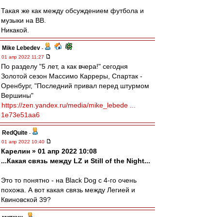
Такая же как между обсуждением футбола и
музыки на ВВ.
Никакой.
Mike Lebedev
-
01 апр 2022 11:27
По разделу "5 лет, а как вчера!" сегодня
Золотой сезон Массимо Карреры, Спартак -
Оренбург, "Последний привал перед штурмом
Вершины"
https://zen.yandex.ru/media/mike_lebede ...
1e73e51aa6
RedQuite
-
01 апр 2022 10:40
Карелин » 01 апр 2022 10:08
...Какая связь между LZ и Still of the Night...
Это то понятно - на Black Dog с 4-го очень
похожа. А вот какая связь между Легией и
Квиновской 39?