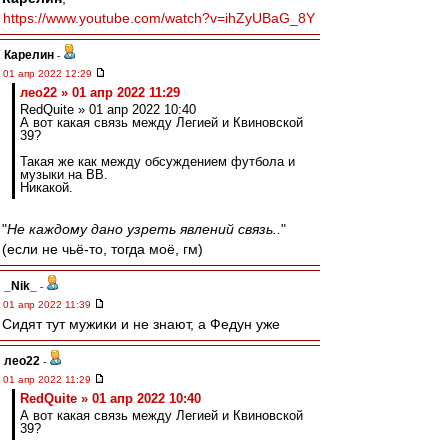
https://www.youtube.com/watch?v=ihZyUBaG_8Y
Карелин
-
01 апр 2022 12:29
лео22 » 01 апр 2022 11:29
RedQuite » 01 апр 2022 10:40
А вот какая связь между Легией и Квиновской
39?
Такая же как между обсуждением футбола и
музыки на ВВ.
Никакой.
"
Не каждому дано узреть явлений связь..
"
(если не чьё-то, тогда моё, гм)
_Nik_
-
01 апр 2022 11:39
Сидят тут мужики и не знают, а Федун уже
лео22
-
01 апр 2022 11:29
RedQuite » 01 апр 2022 10:40
А вот какая связь между Легией и Квиновской
39?