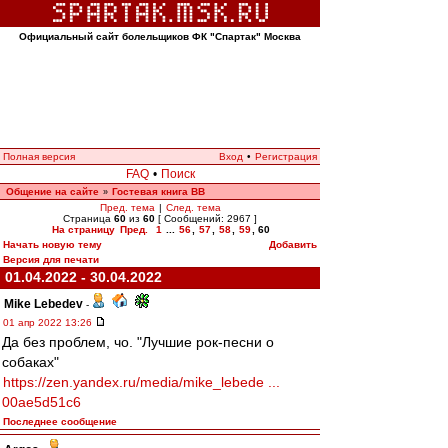
Официальный сайт болельщиков ФК "Спартак" Москва
Полная версия
Вход
•
Регистрация
FAQ
•
Поиск
Общение на сайте
Гостевая книга ВВ
»
Пред. тема
|
След. тема
Страница
60
из
60
[ Сообщений: 2967 ]
На страницу
Пред.
1
...
56
,
57
,
58
,
59
,
60
Начать новую тему
Добавить
Версия для печати
01.04.2022 - 30.04.2022
Mike Lebedev
-
01 апр 2022 13:26
Да без проблем, чо. "Лучшие рок-песни о
собаках"
https://zen.yandex.ru/media/mike_lebede ...
00ae5d51c6
Последнее сообщение