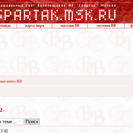
оманда
карта мира
магазин ВВ
гостевая ВВ
ф
вая книга ВВ
22
17:02