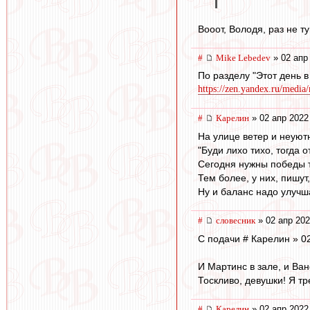
Вооот, Володя, раз не ту
#
Mike Lebedev
» 02 апр
По разделу "Этот день в
https://zen.yandex.ru/media
#
Карелин
» 02 апр 2022
На улице ветер и неуютн
"Буди лихо тихо, тогда о
Сегодня нужны победы т
Тем более, у них, пишут,
Ну и баланс надо улучша
#
словесник
» 02 апр 202
С подачи # Карелин » 02
И Мартинс в зале, и Ван
Тоскливо, девушки! Я т
#
Карелин
» 02 апр 2022