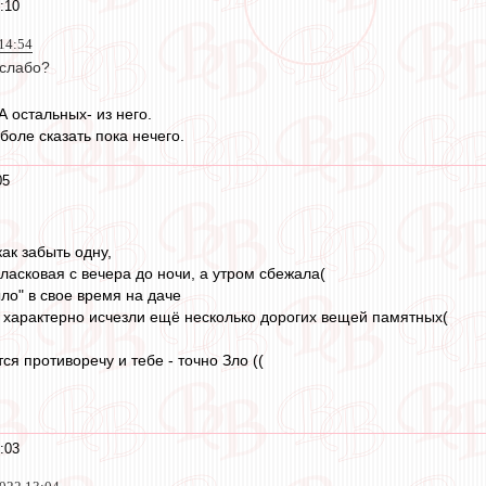
:10
14:54
 слабо?
А остальных- из него.
боле сказать пока нечего.
05
как забыть одну,
ласковая с вечера до ночи, а утром сбежала(
ыло" в свое время на даче
то характерно исчезли ещё несколько дорогих вещей памятных(
ся противоречу и тебе - точно Зло ((
:03