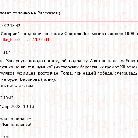
поват, то точно не Рассказов.)
 2022 13:42
 Истории" сегодня очень кстати Спартак Локомотив в апреле 1998 г
/mike_lebede ... 3422b276d8
 13:04
о. Завернула погода поганку, ой, подлянку. А вот не надо требовать
т стиха не явится шумиха" (из тверских берестяных грамот XII века)
уляков, уфимцев, ростовчан. Тогда, при нашей победе, слегка зад
 не будет Баринова (галик).
ть вместе с тем.
2 10:43
 апр 2022, 10:13
оли на полянке...
ребую подлянки!
 10:13