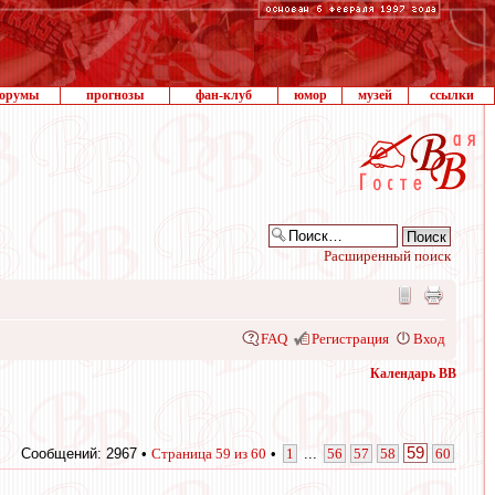
орумы
прогнозы
фан-клуб
юмор
музей
ссылки
Расширенный поиск
FAQ
Регистрация
Вход
Календарь ВВ
59
Сообщений: 2967 •
Страница
59
из
60
•
1
...
56
57
58
60