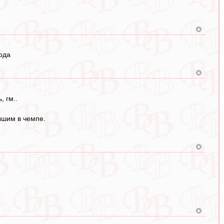
ода
, гм..
ышим в чемпе.