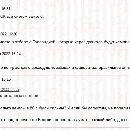
 16:31
СК всё снегом замело.
2022 16:26
место в отборе с Голландией, которые через два года будут чемп
р 2022 16:24
 венграх, как о восходящих звёздах и фаворитах. Бразильцев они, 
 16:16
р 2022 17:52
стоптанных венгров
олько венгры в 86 г. были сильны? И если бы допустим, не попали 
 от нас, конечно же Венгрия перестала думать о какой либо, дальн