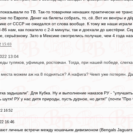
показывали по ТВ. Так-то товарняки ненаших практически не транс
не по Европе. Денег на билеты собрать, то, сё..Вот их венгры и дё
ике от СССР не ожидался от слова вообще. К тому же наши играли н
86 нам, как покатило с 2-й минуты, так и доехали до шестёрки. Се
е, серьёзному. Зато в Мексике смотрелись получше, чем 4 года наза
2 15:03
022 13:04
ды туляков, уфимцев, ростовчан. Тогда, при нашей победе, слегк
о места можем аж на 8 подняться? А нафига? Чемп уже потерян. Да 
гка задышали". Для Кубка. Ну и выполнение наказов РУ - "улучшит
 шутя! РУ у нас дитя природы, пусть дурное, но дитя!" (почти "Про
2 16:52
22 16:46
тают личные встречи между кошачьим дивизионом (Bengals Jaguars L