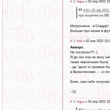
#
Argos
» 02 апр 2022 15
SAS » 02 апр 2022 
про кошечек на ВВ
Матроскина - в Совдир! 
Больше про кошек в фут
#
SAS
» 02 апр 2022 15:
Авверс
,
Не согласен!!!!:-)
Я до сих пор не могу ни
такая черненькая была, 
- да "дело то громкое б
в Валентиновке..-...и ч
Блин, сам себе получает
-:)))
#
Argos
» 02 апр 2022 15