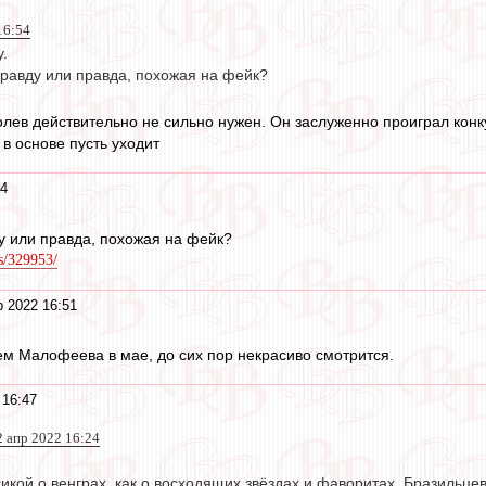
16:54
.
правду или правда, похожая на фейк?
олев действительно не сильно нужен. Он заслуженно проиграл конку
 в основе пусть уходит
54
у или правда, похожая на фейк?
ws/329953/
р 2022 16:51
ем Малофеева в мае, до сих пор некрасиво смотрится.
 16:47
2 апр 2022 16:24
кой о венграх, как о восходящих звёздах и фаворитах. Бразильцев 