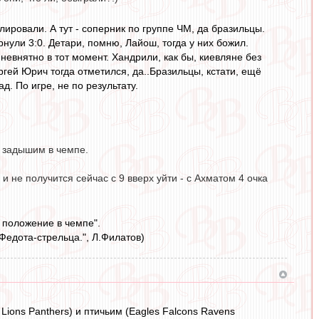
лировали. А тут - соперник по группе ЧМ, да бразильцы.
рнули 3:0. Детари, помню, Лайош, тогда у них божил.
евнятно в тот момент. Хандрили, как бы, киевляне без
ргей Юрич тогда отметился, да..Бразильцы, кстати, ещё
д. По игре, не по результату.
а задышим в чемпе.
и не получится сейчас с 9 вверх уйти - с Ахматом 4 очка
ь положение в чемпе".
 Федота-стрельца.", Л.Филатов)
ions Panthers) и птичьим (Eagles Falcons Ravens