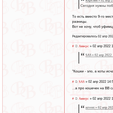
Карелин » 02 апр 
Сегодня нужны побе
То есть вместо 9-го мес
разницы.
Вот не хочу, чтоб уфимц
Редактировалось 02 апр 202
#
Авверс
» 02 апр 2022 
SAS » 02 апр 2022 
"Кошки - зло, а коты исч
#
SAS
» 02 апр 2022 14:
...а про кошечек на ВВ сл
#
Авверс
» 02 апр 2022 
azvent » 02 апр 20