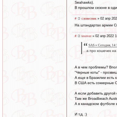
Seahawks).
В прошлом сезоне в оди
#
словесник
» 02 апр 202
На штандартах армии Сп
#
teorver
» 02 апр 2022 1
SAS » Сегодня, 14:
...а про кошечек на
А в чем проблемы? Впо
"Черные коты" - прозви
А еще в Бразилии есть к
В США есть соккерные Ch
А если добавить другой 
Там же Broadbeach Austr
А в канадском футболе е
И т.д. :)