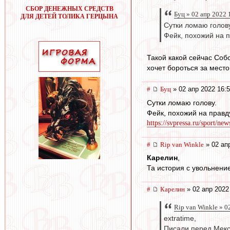
СБОР ДЕНЕЖНЫХ СРЕДСТВ
Буц » 02 апр 2022 
ДЛЯ ДЕТЕЙ ТОЛИКА ГЕРЦЫНА
Сутки ломаю голову
Фейк, похожий на 
Такой какой сейчас Соб
хочет бороться за место
#
Буц
» 02 апр 2022 16:
Сутки ломаю голову.
Фейк, похожий на правд
https://svpressa.ru/sport/ne
#
Rip van Winkle
» 02 ап
Карелин
,
Та история с увольнени
#
Карелин
» 02 апр 2022
Rip van Winkle » 0
extratime,
Писали перед Мекси