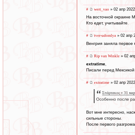
#
wert_vao
» 02 апр 2022
На восточной окраине М
Кто едет, учитывайте.
#
tver-udomlya
» 02 апр 
Венгрия заняла первое 
#
Rip van Winkle
» 02 ап
extratime
,
Писали перед Мексикой о
#
extratime
» 02 апр 2022
Σπάρτακος » 31 ма
Особенно после ра
Вот мне интересно, наск
сильные стороны.
После первого разгрома