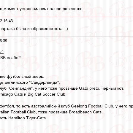
н момент установилось полное равенство.
2 16:43
артака было изображение кота :-).
6:39
54
 ВВ слабо?.
лне футбольный зверь.
ще английского "Сандерленда".
луб "Сейландия", у него тоже прозвище Gato preto, черный кот.
icago Cats и Big Cat Soccer Club.
футбол, то есть австралийский клуб Geelong Football Club, у него п
alian Football Club, тоже прозвище Broadbeach Cats.
сть Hamilton Tiger-Cats.