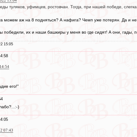
2022 13:04
ды туляков, уфимцев, ростовчан. Тогда, при нашей победе, слегк
та можем аж на 8 подняться? А нафига? Чемп уже потерян. Да и не 
ы победили, их и наши башкиры у меня во где сидят! А они, гады, п
2 15:05
14:58
14:54
адие его!"
54
або?...:-)
14:05
22 07:43