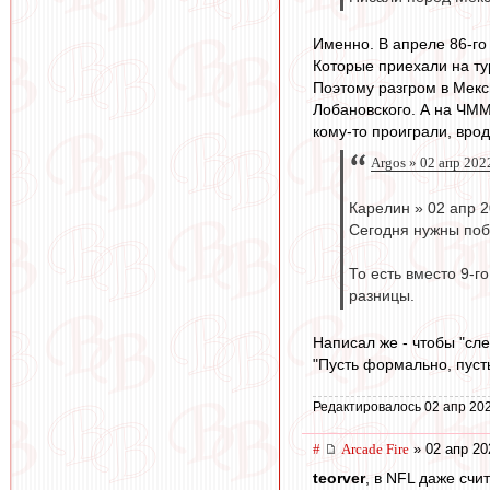
Именно. В апреле 86-го 
Которые приехали на тур
Поэтому разгром в Мекс
Лобановского. А на ЧММ-
кому-то проиграли, врод
Argos » 02 апр 202
Карелин » 02 апр 2
Сегодня нужны побе
То есть вместо 9-г
разницы.
Написал же - чтобы "сле
"Пусть формально, пусть
Редактировалось 02 апр 202
#
Arcade Fire
» 02 апр 20
teorver
, в NFL даже счи