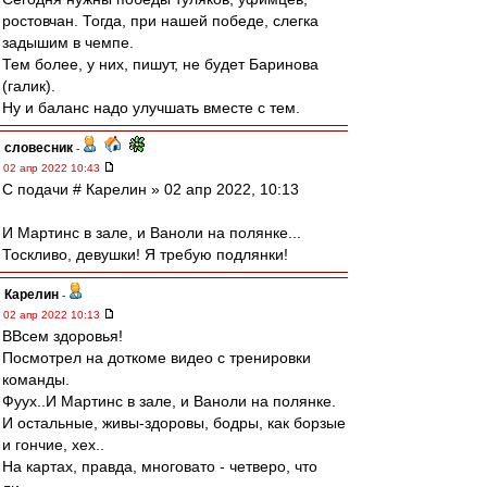
ростовчан. Тогда, при нашей победе, слегка
задышим в чемпе.
Тем более, у них, пишут, не будет Баринова
(галик).
Ну и баланс надо улучшать вместе с тем.
словесник
-
02 апр 2022 10:43
С подачи # Карелин » 02 апр 2022, 10:13
И Мартинс в зале, и Ваноли на полянке...
Тоскливо, девушки! Я требую подлянки!
Карелин
-
02 апр 2022 10:13
ВВсем здоровья!
Посмотрел на доткоме видео с тренировки
команды.
Фуух..И Мартинс в зале, и Ваноли на полянке.
И остальные, живы-здоровы, бодры, как борзые
и гончие, хех..
На картах, правда, многовато - четверо, что