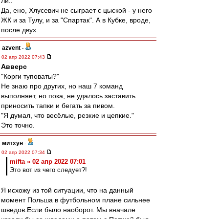
ли..
Да, ено, Хлусевич не сыграет с цыской - у него
ЖК и за Тулу, и за "Спартак". А в Кубке, вроде,
после двух.
azvent
-
02 апр 2022 07:43
Авверс
"Корги туповаты?"
Не знаю про других, но наш 7 команд
выполняет, но пока, не удалось заставить
приносить тапки и бегать за пивом.
"Я думал, что весёлые, резкие и цепкие."
Это точно.
митхун
-
02 апр 2022 07:34
mifta » 02 апр 2022 07:01
Это вот из чего следует?!
Я исхожу из той ситуации, что на данный
момент Польша в футбольном плане сильнее
шведов.Если было наоборот. Мы вначале