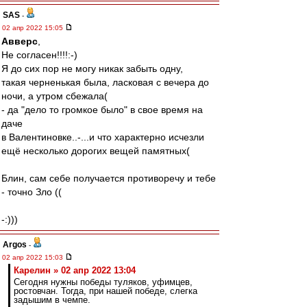
SAS
-
02 апр 2022 15:05
Авверс
,
Не согласен!!!!:-)
Я до сих пор не могу никак забыть одну,
такая черненькая была, ласковая с вечера до
ночи, а утром сбежала(
- да "дело то громкое было" в свое время на
даче
в Валентиновке..-...и что характерно исчезли
ещё несколько дорогих вещей памятных(
Блин, сам себе получается противоречу и тебе
- точно Зло ((
-:)))
Argos
-
02 апр 2022 15:03
Карелин » 02 апр 2022 13:04
Сегодня нужны победы туляков, уфимцев,
ростовчан. Тогда, при нашей победе, слегка
задышим в чемпе.