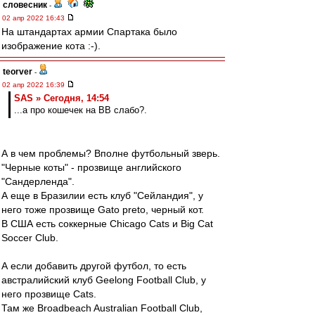
словесник
-
02 апр 2022 16:43
На штандартах армии Спартака было
изображение кота :-).
teorver
-
02 апр 2022 16:39
SAS » Сегодня, 14:54
...а про кошечек на ВВ слабо?.
А в чем проблемы? Вполне футбольный зверь.
"Черные коты" - прозвище английского
"Сандерленда".
А еще в Бразилии есть клуб "Сейландия", у
него тоже прозвище Gato preto, черный кот.
В США есть соккерные Chicago Cats и Big Cat
Soccer Club.
А если добавить другой футбол, то есть
австралийский клуб Geelong Football Club, у
него прозвище Cats.
Там же Broadbeach Australian Football Club,