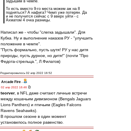
задышим в чемпе.
То есть вместо 9-го места можем аж на 8
подняться? А нафига? Чемп уже потерян. Да
и не получится сейчас с 9 вверх уйти - с
Ахматом 4 очка разницы.
Написал же - чтобы "слегка задышали". Для
Кубка. Ну и выполнение наказов РУ - "улучшить
положение в чемпе".
"Пусть формально, пусть шутя! РУ у нас дитя
природы, пусть дурное, но дитя!" (почти "Про
Федота-стрельца.", Л.Филатов)
Редактировалось 02 апр 2022 16:52
Arcade Fire
-
02 апр 2022 16:46
teorver
, в NFL даже считают личные встречи
между кошачьим дивизионом (Bengals Jaguars
Lions Panthers) и птичьим (Eagles Falcons
Ravens Seahawks).
В прошлом сезоне в один момент
установилось полное равенство.