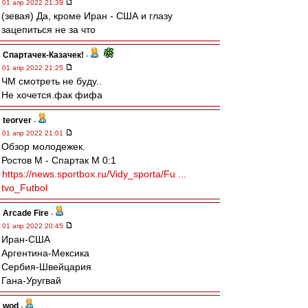
01 апр 2022 21:39
(зевая) Да, кроме Иран - США и глазу
зацепиться не за что
Спартачек-Казачек!
-
01 апр 2022 21:25
ЧМ смотреть не буду..
Не хочется.фак фифа
teorver
-
01 апр 2022 21:01
Обзор молодежек.
Ростов М - Спартак М 0:1
https://news.sportbox.ru/Vidy_sporta/Fu ...
tvo_Futbol
Arcade Fire
-
01 апр 2022 20:45
Иран-США
Аргентина-Мексика
Сербия-Швейцария
Гана-Уругвай
wod
-