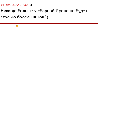
01 апр 2022 20:43
Никогда больше у сборной Ирана не будет
столько болельщиков ))
лео22
-
01 апр 2022 20:41
Карелин » 01 апр 2022 12:29
"Не каждому дано узреть явлений связь.."
https://www.youtube.com/watch?v=awyKrChOfbo
Авверс » 01 апр 2022 12:54
Давайте лучше про собак пофлудим.
Опорнособаку так и не привезли.
Карелин
-
01 апр 2022 20:32
Итоги жеребьёвки групп на ЧМК-2022.
A: Катар,Эквадор,Сенегал,Нидерланды
B: Англия,Иран,США,Шотландия/Украина -
Уэльс
C: Аргентина,Саудовская