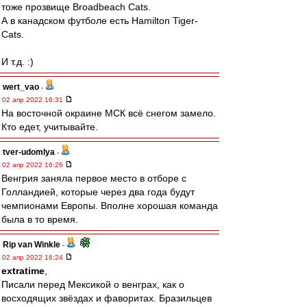
тоже прозвище Broadbeach Cats.
А в канадском футболе есть Hamilton Tiger-
Cats.
И т.д. :)
wert_vao
-
02 апр 2022 16:31
На восточной окраине МСК всё снегом замело.
Кто едет, учитывайте.
tver-udomlya
-
02 апр 2022 16:26
Венгрия заняла первое место в отборе с
Голландией, которые через два года будут
чемпионами Европы. Вполне хорошая команда
была в то время.
Rip van Winkle
-
02 апр 2022 16:24
extratime
,
Писали перед Мексикой о венграх, как о
восходящих звёздах и фаворитах. Бразильцев