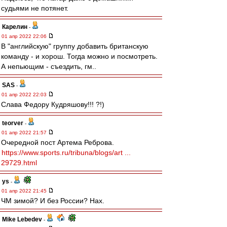
судьями не потянет.
Карелин
-
01 апр 2022 22:06
В "английскую" группу добавить британскую
команду - и хорош. Тогда можно и посмотреть.
А непьющим - съездить, гм..
SAS
-
01 апр 2022 22:03
Слава Федору Кудряшову!!! ?!)
teorver
-
01 апр 2022 21:57
Очередной пост Артема Реброва.
https://www.sports.ru/tribuna/blogs/art ...
29729.html
ys
-
01 апр 2022 21:45
ЧМ зимой? И без России? Нах.
Mike Lebedev
-