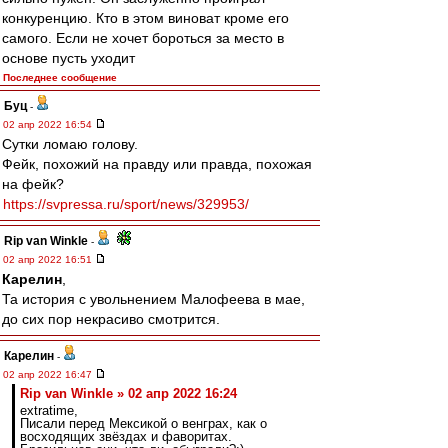
конкуренцию. Кто в этом виноват кроме его
самого. Если не хочет бороться за место в
основе пусть уходит
Последнее сообщение
Буц
-
02 апр 2022 16:54
Сутки ломаю голову.
Фейк, похожий на правду или правда, похожая
на фейк?
https://svpressa.ru/sport/news/329953/
Rip van Winkle
-
02 апр 2022 16:51
Карелин
,
Та история с увольнением Малофеева в мае,
до сих пор некрасиво смотрится.
Карелин
-
02 апр 2022 16:47
Rip van Winkle » 02 апр 2022 16:24
extratime,
Писали перед Мексикой о венграх, как о
восходящих звёздах и фаворитах.