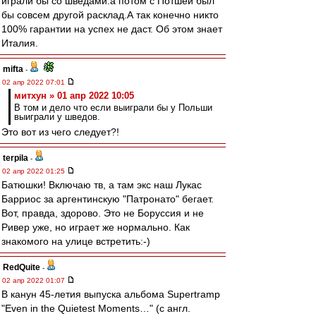
играли бы со шведами.а потом с Потшей был
бы совсем другой расклад.А так конечно никто
100% гарантии на успех не даст. Об этом знает
Италия.
mifta
-
02 апр 2022 07:01
митхун » 01 апр 2022 10:05
В том и дело что если выиграли бы у Польши
выиграли у шведов.
Это вот из чего следует?!
terpila
-
02 апр 2022 01:25
Батюшки! Включаю тв, а там экс наш Лукас
Барриос за аргентинскую "Патронато" бегает.
Вот, правда, здорово. Это не Боруссия и не
Ривер уже, но играет же нормально. Как
знакомого на улице встретить:-)
RedQuite
-
02 апр 2022 01:07
В канун 45-летия выпуска альбома Supertramp
"Even in the Quietest Moments…" (с англ.