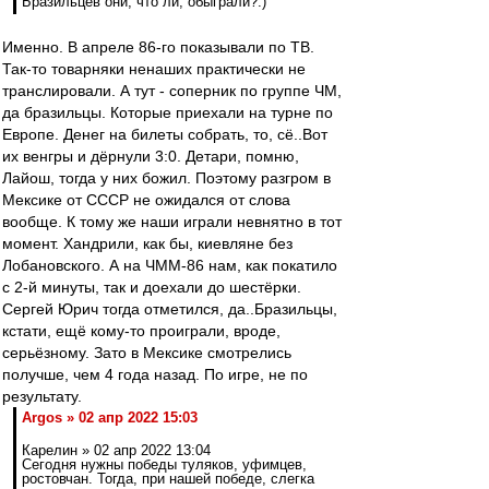
Бразильцев они, что ли, обыграли?:)
Именно. В апреле 86-го показывали по ТВ.
Так-то товарняки ненаших практически не
транслировали. А тут - соперник по группе ЧМ,
да бразильцы. Которые приехали на турне по
Европе. Денег на билеты собрать, то, сё..Вот
их венгры и дёрнули 3:0. Детари, помню,
Лайош, тогда у них божил. Поэтому разгром в
Мексике от СССР не ожидался от слова
вообще. К тому же наши играли невнятно в тот
момент. Хандрили, как бы, киевляне без
Лобановского. А на ЧММ-86 нам, как покатило
с 2-й минуты, так и доехали до шестёрки.
Сергей Юрич тогда отметился, да..Бразильцы,
кстати, ещё кому-то проиграли, вроде,
серьёзному. Зато в Мексике смотрелись
получше, чем 4 года назад. По игре, не по
результату.
Argos » 02 апр 2022 15:03
Карелин » 02 апр 2022 13:04
Сегодня нужны победы туляков, уфимцев,
ростовчан. Тогда, при нашей победе, слегка