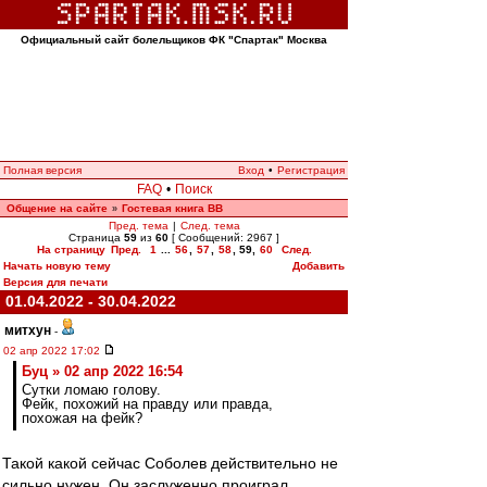
Официальный сайт болельщиков ФК "Спартак" Москва
Полная версия
Вход
•
Регистрация
FAQ
•
Поиск
Общение на сайте
Гостевая книга ВВ
»
Пред. тема
|
След. тема
Страница
59
из
60
[ Сообщений: 2967 ]
На страницу
Пред.
1
...
56
,
57
,
58
,
59
,
60
След.
Начать новую тему
Добавить
Версия для печати
01.04.2022 - 30.04.2022
митхун
-
02 апр 2022 17:02
Буц » 02 апр 2022 16:54
Сутки ломаю голову.
Фейк, похожий на правду или правда,
похожая на фейк?
Такой какой сейчас Соболев действительно не
сильно нужен. Он заслуженно проиграл