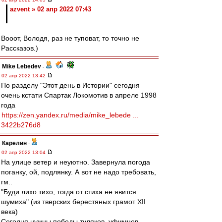
azvent » 02 апр 2022 07:43
Вооот, Володя, раз не туповат, то точно не
Рассказов.)
Mike Lebedev
-
02 апр 2022 13:42
По разделу "Этот день в Истории" сегодня
очень кстати Спартак Локомотив в апреле 1998
года
https://zen.yandex.ru/media/mike_lebede ...
3422b276d8
Карелин
-
02 апр 2022 13:04
На улице ветер и неуютно. Завернула погода
поганку, ой, подлянку. А вот не надо требовать,
гм..
"Буди лихо тихо, тогда от стиха не явится
шумиха" (из тверских берестяных грамот XII
века)
Сегодня нужны победы туляков, уфимцев,