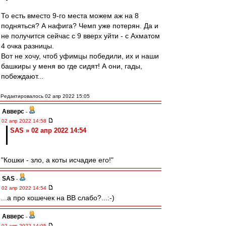
То есть вместо 9-го места можем аж на 8
подняться? А нафига? Чемп уже потерян. Да и
не получится сейчас с 9 вверх уйти - с Ахматом
4 очка разницы.
Вот не хочу, чтоб уфимцы победили, их и наши
башкиры у меня во где сидят! А они, гады,
побеждают...
Редактировалось 02 апр 2022 15:05
Авверс
-
02 апр 2022 14:58
SAS » 02 апр 2022 14:54
"Кошки - зло, а коты исчадие его!"
SAS
-
02 апр 2022 14:54
...а про кошечек на ВВ слабо?...:-)
Авверс
-
02 апр 2022 14:05