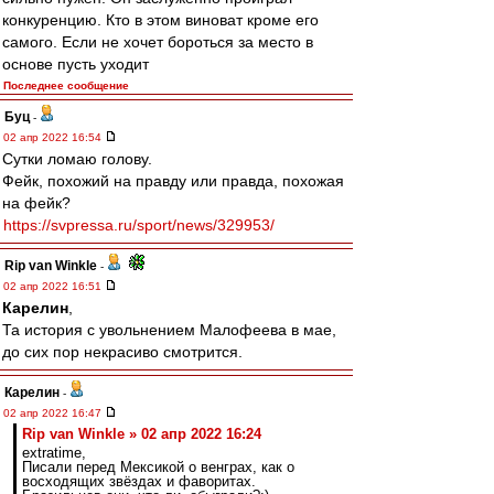
конкуренцию. Кто в этом виноват кроме его
самого. Если не хочет бороться за место в
основе пусть уходит
Последнее сообщение
Буц
-
02 апр 2022 16:54
Сутки ломаю голову.
Фейк, похожий на правду или правда, похожая
на фейк?
https://svpressa.ru/sport/news/329953/
Rip van Winkle
-
02 апр 2022 16:51
Карелин
,
Та история с увольнением Малофеева в мае,
до сих пор некрасиво смотрится.
Карелин
-
02 апр 2022 16:47
Rip van Winkle » 02 апр 2022 16:24
extratime,
Писали перед Мексикой о венграх, как о
восходящих звёздах и фаворитах.