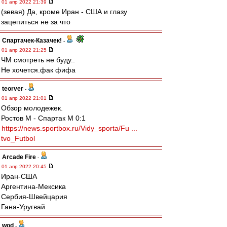
01 апр 2022 21:39
(зевая) Да, кроме Иран - США и глазу
зацепиться не за что
Спартачек-Казачек!
-
01 апр 2022 21:25
ЧМ смотреть не буду..
Не хочется.фак фифа
teorver
-
01 апр 2022 21:01
Обзор молодежек.
Ростов М - Спартак М 0:1
https://news.sportbox.ru/Vidy_sporta/Fu ...
tvo_Futbol
Arcade Fire
-
01 апр 2022 20:45
Иран-США
Аргентина-Мексика
Сербия-Швейцария
Гана-Уругвай
wod
-