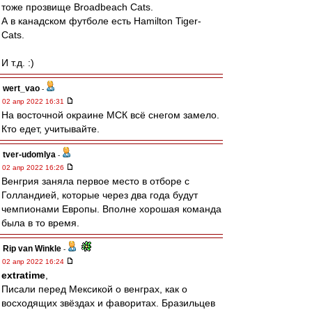
тоже прозвище Broadbeach Cats.
А в канадском футболе есть Hamilton Tiger-
Cats.
И т.д. :)
wert_vao
-
02 апр 2022 16:31
На восточной окраине МСК всё снегом замело.
Кто едет, учитывайте.
tver-udomlya
-
02 апр 2022 16:26
Венгрия заняла первое место в отборе с
Голландией, которые через два года будут
чемпионами Европы. Вполне хорошая команда
была в то время.
Rip van Winkle
-
02 апр 2022 16:24
extratime
,
Писали перед Мексикой о венграх, как о
восходящих звёздах и фаворитах. Бразильцев