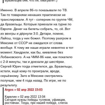
Бразильцев они, что ли, обыграли?:)
Именно. В апреле 86-го показывали по ТВ.
Так-то товарняки ненаших практически не
транслировали. А тут - соперник по группе ЧМ,
да бразильцы. Которые приехали на турне по
Европе. Денег на билеты собрать, то, сё..Вот
их венгры и дёрнули 3:0. Детари, помню,
Лайош, тогда у них божил. Поэтому разгром в
Мексике от СССР не ожидался от слова
вообще. К тому же наши играли невнятно в тот
момент. Хандрили, как бы, киевляне без
Лобановского. А на ЧММ-86 нам, как покатило
с 2-й минуты, так и доехали до шестёрки.
Сергей Юрич тогда отметился, да..Бразильцы,
кстати, ещё кому-то проиграли, вроде,
серьёзному. Зато в Мексике смотрелись
получше, чем 4 года назад. По игре, не по
результату.
Argos » 02 апр 2022 15:03
Карелин » 02 апр 2022 13:04
Сегодня нужны победы туляков, уфимцев,
ростовчан. Тогда, при нашей победе, слегка