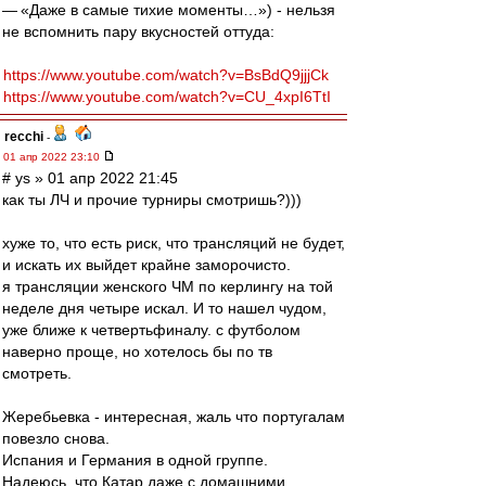
— «Даже в самые тихие моменты…») - нельзя
не вспомнить пару вкусностей оттуда:
https://www.youtube.com/watch?v=BsBdQ9jjjCk
https://www.youtube.com/watch?v=CU_4xpI6TtI
recchi
-
01 апр 2022 23:10
# ys » 01 апр 2022 21:45
как ты ЛЧ и прочие турниры смотришь?)))
хуже то, что есть риск, что трансляций не будет,
и искать их выйдет крайне заморочисто.
я трансляции женского ЧМ по керлингу на той
неделе дня четыре искал. И то нашел чудом,
уже ближе к четвертьфиналу. с футболом
наверно проще, но хотелось бы по тв
смотреть.
Жеребьевка - интересная, жаль что португалам
повезло снова.
Испания и Германия в одной группе.
Надеюсь, что Катар даже с домашними