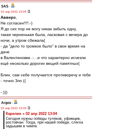
SAS
-
02 апр 2022 15:05
Авверс
,
Не согласен!!!!:-)
Я до сих пор не могу никак забыть одну,
такая черненькая была, ласковая с вечера до
ночи, а утром сбежала(
- да "дело то громкое было" в свое время на
даче
в Валентиновке..-...и что характерно исчезли
ещё несколько дорогих вещей памятных(
Блин, сам себе получается противоречу и тебе
- точно Зло ((
-:)))
Argos
-
02 апр 2022 15:03
Карелин » 02 апр 2022 13:04
Сегодня нужны победы туляков, уфимцев,
ростовчан. Тогда, при нашей победе, слегка
задышим в чемпе.