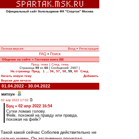
Официальный сайт болельщиков ФК "Спартак" Москва
Полная версия
Вход
•
Регистрация
FAQ
•
Поиск
Общение на сайте
Гостевая книга ВВ
»
Пред. тема
|
След. тема
Страница
59
из
60
[ Сообщений: 2967 ]
На страницу
Пред.
1
...
56
,
57
,
58
,
59
,
60
След.
Начать новую тему
Добавить
Версия для печати
01.04.2022 - 30.04.2022
митхун
-
02 апр 2022 17:02
Буц » 02 апр 2022 16:54
Сутки ломаю голову.
Фейк, похожий на правду или правда,
похожая на фейк?
Такой какой сейчас Соболев действительно не
сильно нужен. Он заслуженно проиграл