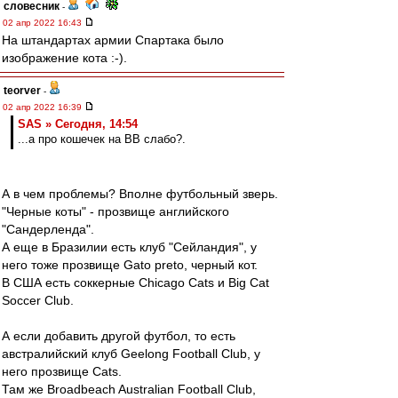
словесник
-
02 апр 2022 16:43
На штандартах армии Спартака было
изображение кота :-).
teorver
-
02 апр 2022 16:39
SAS » Сегодня, 14:54
...а про кошечек на ВВ слабо?.
А в чем проблемы? Вполне футбольный зверь.
"Черные коты" - прозвище английского
"Сандерленда".
А еще в Бразилии есть клуб "Сейландия", у
него тоже прозвище Gato preto, черный кот.
В США есть соккерные Chicago Cats и Big Cat
Soccer Club.
А если добавить другой футбол, то есть
австралийский клуб Geelong Football Club, у
него прозвище Cats.
Там же Broadbeach Australian Football Club,