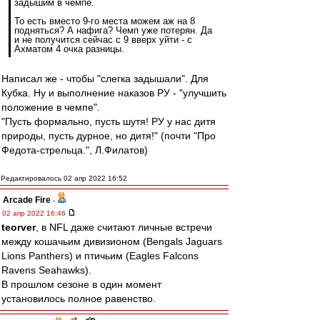
задышим в чемпе.
То есть вместо 9-го места можем аж на 8
подняться? А нафига? Чемп уже потерян. Да
и не получится сейчас с 9 вверх уйти - с
Ахматом 4 очка разницы.
Написал же - чтобы "слегка задышали". Для
Кубка. Ну и выполнение наказов РУ - "улучшить
положение в чемпе".
"Пусть формально, пусть шутя! РУ у нас дитя
природы, пусть дурное, но дитя!" (почти "Про
Федота-стрельца.", Л.Филатов)
Редактировалось 02 апр 2022 16:52
Arcade Fire
-
02 апр 2022 16:46
teorver
, в NFL даже считают личные встречи
между кошачьим дивизионом (Bengals Jaguars
Lions Panthers) и птичьим (Eagles Falcons
Ravens Seahawks).
В прошлом сезоне в один момент
установилось полное равенство.