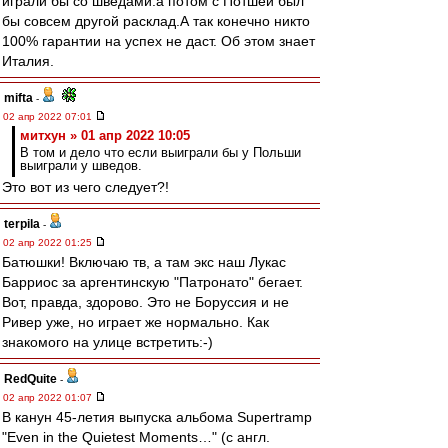
играли бы со шведами.а потом с Потшей был
бы совсем другой расклад.А так конечно никто
100% гарантии на успех не даст. Об этом знает
Италия.
mifta
-
02 апр 2022 07:01
митхун » 01 апр 2022 10:05
В том и дело что если выиграли бы у Польши
выиграли у шведов.
Это вот из чего следует?!
terpila
-
02 апр 2022 01:25
Батюшки! Включаю тв, а там экс наш Лукас
Барриос за аргентинскую "Патронато" бегает.
Вот, правда, здорово. Это не Боруссия и не
Ривер уже, но играет же нормально. Как
знакомого на улице встретить:-)
RedQuite
-
02 апр 2022 01:07
В канун 45-летия выпуска альбома Supertramp
"Even in the Quietest Moments…" (с англ.