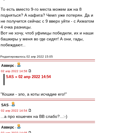
То есть вместо 9-го места можем аж на 8
подняться? А нафига? Чемп уже потерян. Да и
не получится сейчас с 9 вверх уйти - с Ахматом
4 очка разницы.
Вот не хочу, чтоб уфимцы победили, их и наши
башкиры у меня во где сидят! А они, гады,
побеждают...
Редактировалось 02 апр 2022 15:05
Авверс
-
02 апр 2022 14:58
SAS » 02 апр 2022 14:54
"Кошки - зло, а коты исчадие его!"
SAS
-
02 апр 2022 14:54
...а про кошечек на ВВ слабо?...:-)
Авверс
-
02 апр 2022 14:05