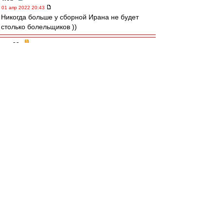
01 апр 2022 20:43
Никогда больше у сборной Ирана не будет
столько болельщиков ))
лео22
-
01 апр 2022 20:41
Карелин » 01 апр 2022 12:29
"Не каждому дано узреть явлений связь.."
https://www.youtube.com/watch?v=awyKrChOfbo
Авверс » 01 апр 2022 12:54
Давайте лучше про собак пофлудим.
Опорнособаку так и не привезли.
Карелин
-
01 апр 2022 20:32
Итоги жеребьёвки групп на ЧМК-2022.
A: Катар,Эквадор,Сенегал,Нидерланды
B: Англия,Иран,США,Шотландия/Украина -
Уэльс
C: Аргентина,Саудовская