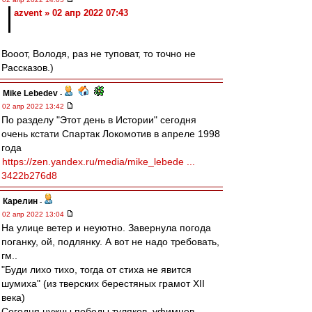
azvent » 02 апр 2022 07:43
Вооот, Володя, раз не туповат, то точно не
Рассказов.)
Mike Lebedev
-
02 апр 2022 13:42
По разделу "Этот день в Истории" сегодня
очень кстати Спартак Локомотив в апреле 1998
года
https://zen.yandex.ru/media/mike_lebede ...
3422b276d8
Карелин
-
02 апр 2022 13:04
На улице ветер и неуютно. Завернула погода
поганку, ой, подлянку. А вот не надо требовать,
гм..
"Буди лихо тихо, тогда от стиха не явится
шумиха" (из тверских берестяных грамот XII
века)
Сегодня нужны победы туляков, уфимцев,