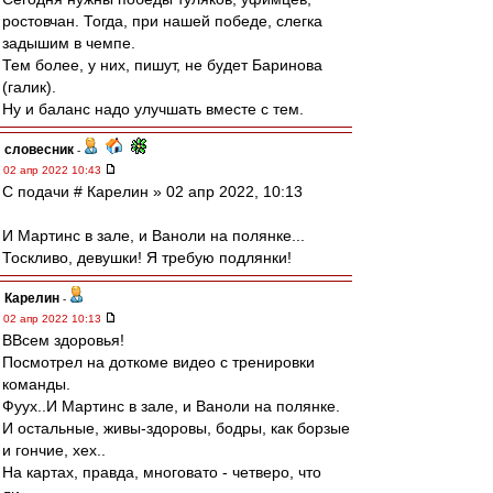
ростовчан. Тогда, при нашей победе, слегка
задышим в чемпе.
Тем более, у них, пишут, не будет Баринова
(галик).
Ну и баланс надо улучшать вместе с тем.
словесник
-
02 апр 2022 10:43
С подачи # Карелин » 02 апр 2022, 10:13
И Мартинс в зале, и Ваноли на полянке...
Тоскливо, девушки! Я требую подлянки!
Карелин
-
02 апр 2022 10:13
ВВсем здоровья!
Посмотрел на доткоме видео с тренировки
команды.
Фуух..И Мартинс в зале, и Ваноли на полянке.
И остальные, живы-здоровы, бодры, как борзые
и гончие, хех..
На картах, правда, многовато - четверо, что