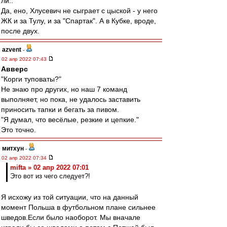
ли..
Да, ено, Хлусевич не сыграет с цыской - у него
ЖК и за Тулу, и за "Спартак". А в Кубке, вроде,
после двух.
azvent
-
02 апр 2022 07:43
Авверс
"Корги туповаты?"
Не знаю про других, но наш 7 команд
выполняет, но пока, не удалось заставить
приносить тапки и бегать за пивом.
"Я думал, что весёлые, резкие и цепкие."
Это точно.
митхун
-
02 апр 2022 07:34
mifta » 02 апр 2022 07:01
Это вот из чего следует?!
Я исхожу из той ситуации, что на данный
момент Польша в футбольном плане сильнее
шведов.Если было наоборот. Мы вначале