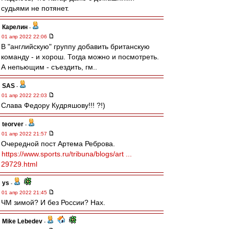
судьями не потянет.
Карелин
-
01 апр 2022 22:06
В "английскую" группу добавить британскую
команду - и хорош. Тогда можно и посмотреть.
А непьющим - съездить, гм..
SAS
-
01 апр 2022 22:03
Слава Федору Кудряшову!!! ?!)
teorver
-
01 апр 2022 21:57
Очередной пост Артема Реброва.
https://www.sports.ru/tribuna/blogs/art ...
29729.html
ys
-
01 апр 2022 21:45
ЧМ зимой? И без России? Нах.
Mike Lebedev
-