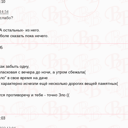
:10
14:54
 слабо?
А остальных- из него.
боле сказать пока нечего.
05
как забыть одну,
ласковая с вечера до ночи, а утром сбежала(
ыло" в свое время на даче
то характерно исчезли ещё несколько дорогих вещей памятных(
ся противоречу и тебе - точно Зло ((
:03