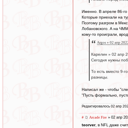
Именно. В апреле 86-го 
Которые приехали на тур
Поэтому разгром в Мекс
Лобановского. А на ЧММ-
кому-то проиграли, врод
Argos » 02 апр 202
Карелин » 02 апр 2
Сегодня нужны побе
То есть вместо 9-г
разницы.
Написал же - чтобы "сле
"Пусть формально, пусть
Редактировалось 02 апр 202
#
Arcade Fire
» 02 апр 20
teorver
, в NFL даже счи