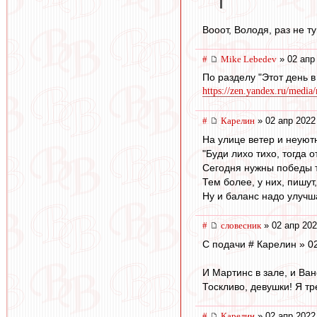
Вооот, Володя, раз не ту
#
Mike Lebedev
» 02 апр
По разделу "Этот день в
https://zen.yandex.ru/media
#
Карелин
» 02 апр 2022
На улице ветер и неуютн
"Буди лихо тихо, тогда о
Сегодня нужны победы т
Тем более, у них, пишут,
Ну и баланс надо улучша
#
словесник
» 02 апр 202
С подачи # Карелин » 02
И Мартинс в зале, и Ван
Тоскливо, девушки! Я т
#
Карелин
» 02 апр 2022