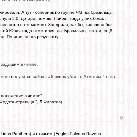
лировали. А тут - соперник по группе ЧМ, да бразильцы.
рнули 3:0. Детари, помню, Лайош, тогда у них божил.
евнятно в тот момент. Хандрили, как бы, киевляне без
ргей Юрич тогда отметился, да..Бразильцы, кстати, ещё
д. По игре, не по результату.
а задышим в чемпе.
и не получится сейчас с 9 вверх уйти - с Ахматом 4 очка
ь положение в чемпе".
 Федота-стрельца.", Л.Филатов)
ions Panthers) и птичьим (Eagles Falcons Ravens