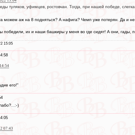
2022 13:04
ды туляков, уфимцев, ростовчан. Тогда, при нашей победе, слегк
та можем аж на 8 подняться? А нафига? Чемп уже потерян. Да и не 
ы победили, их и наши башкиры у меня во где сидят! А они, гады, п
2 15:05
14:58
14:54
адие его!"
54
або?...:-)
14:05
22 07:43