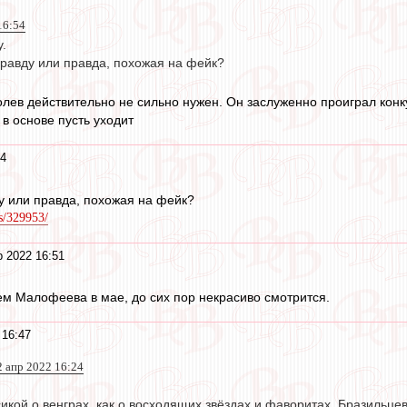
16:54
.
правду или правда, похожая на фейк?
олев действительно не сильно нужен. Он заслуженно проиграл конку
 в основе пусть уходит
54
у или правда, похожая на фейк?
ws/329953/
р 2022 16:51
ем Малофеева в мае, до сих пор некрасиво смотрится.
 16:47
2 апр 2022 16:24
кой о венграх, как о восходящих звёздах и фаворитах. Бразильцев 