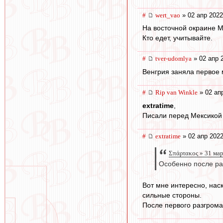
#
wert_vao
» 02 апр 2022
На восточной окраине М
Кто едет, учитывайте.
#
tver-udomlya
» 02 апр 
Венгрия заняла первое 
#
Rip van Winkle
» 02 ап
extratime
,
Писали перед Мексикой о
#
extratime
» 02 апр 2022
Σπάρτακος » 31 ма
Особенно после ра
Вот мне интересно, наск
сильные стороны.
После первого разгрома