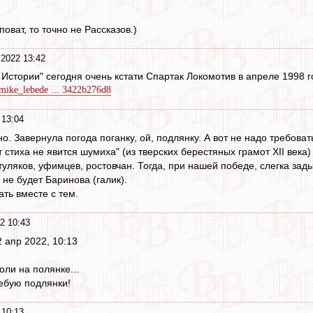
поват, то точно не Рассказов.)
 2022 13:42
 Истории" сегодня очень кстати Спартак Локомотив в апреле 1998 г
/mike_lebede ... 3422b276d8
 13:04
о. Завернула погода поганку, ой, подлянку. А вот не надо требовать
т стиха не явится шумиха" (из тверских берестяных грамот XII века)
уляков, уфимцев, ростовчан. Тогда, при нашей победе, слегка зад
 не будет Баринова (галик).
ть вместе с тем.
2 10:43
 апр 2022, 10:13
оли на полянке...
ребую подлянки!
 10:13