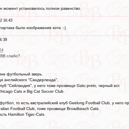
н момент установилось полное равенство.
2 16:43
артака было изображение кота :-).
6:39
54
 ВВ слабо?.
лне футбольный зверь.
ще английского "Сандерленда".
луб "Сейландия", у него тоже прозвище Gato preto, черный кот.
icago Cats и Big Cat Soccer Club.
футбол, то есть австралийский клуб Geelong Football Club, у него п
alian Football Club, тоже прозвище Broadbeach Cats.
сть Hamilton Tiger-Cats.