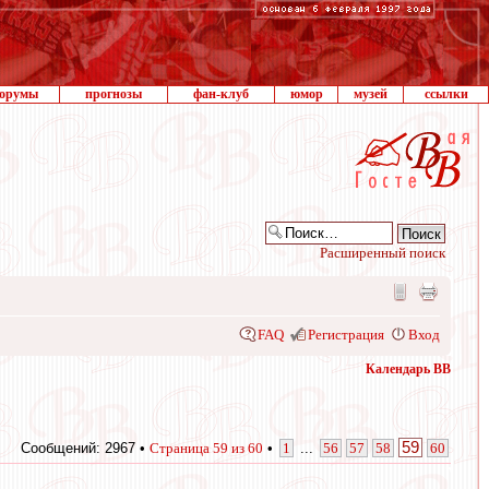
орумы
прогнозы
фан-клуб
юмор
музей
ссылки
Расширенный поиск
FAQ
Регистрация
Вход
Календарь ВВ
59
Сообщений: 2967 •
Страница
59
из
60
•
1
...
56
57
58
60