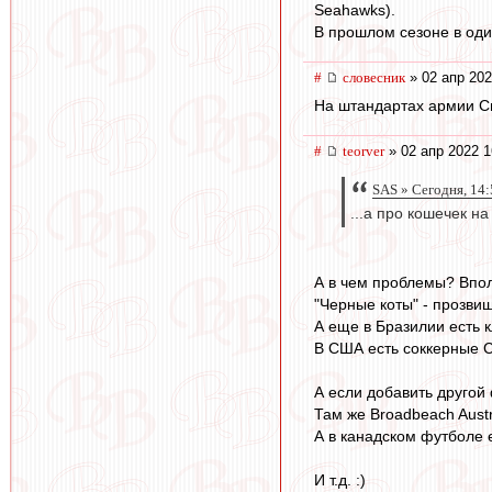
Seahawks).
В прошлом сезоне в оди
#
словесник
» 02 апр 202
На штандартах армии Сп
#
teorver
» 02 апр 2022 1
SAS » Сегодня, 14:
...а про кошечек на
А в чем проблемы? Впо
"Черные коты" - прозви
А еще в Бразилии есть к
В США есть соккерные Ch
А если добавить другой 
Там же Broadbeach Austr
А в канадском футболе е
И т.д. :)