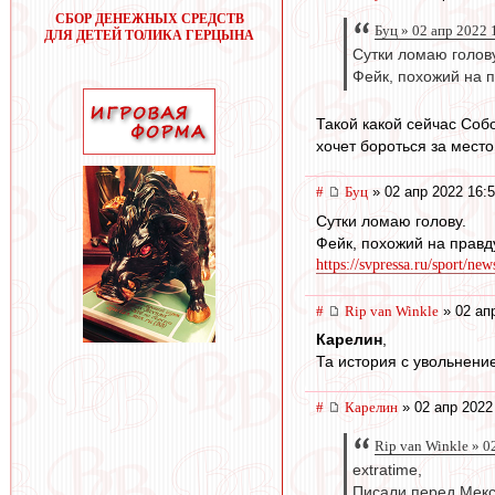
СБОР ДЕНЕЖНЫХ СРЕДСТВ
Буц » 02 апр 2022 
ДЛЯ ДЕТЕЙ ТОЛИКА ГЕРЦЫНА
Сутки ломаю голову
Фейк, похожий на 
Такой какой сейчас Соб
хочет бороться за место
#
Буц
» 02 апр 2022 16:
Сутки ломаю голову.
Фейк, похожий на правд
https://svpressa.ru/sport/ne
#
Rip van Winkle
» 02 ап
Карелин
,
Та история с увольнени
#
Карелин
» 02 апр 2022
Rip van Winkle » 0
extratime,
Писали перед Мекси