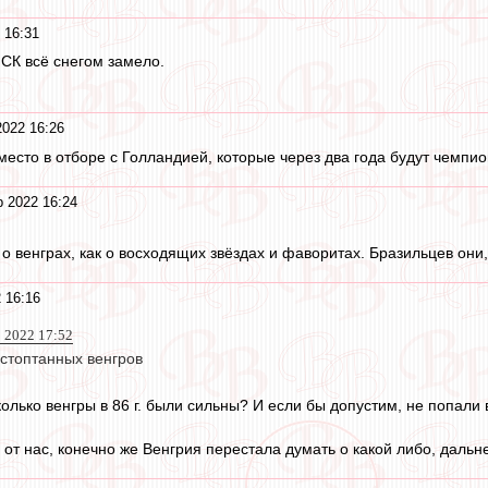
 16:31
СК всё снегом замело.
2022 16:26
место в отборе с Голландией, которые через два года будут чемп
р 2022 16:24
 венграх, как о восходящих звёздах и фаворитах. Бразильцев они, 
 16:16
р 2022 17:52
стоптанных венгров
олько венгры в 86 г. были сильны? И если бы допустим, не попали 
 от нас, конечно же Венгрия перестала думать о какой либо, дальн