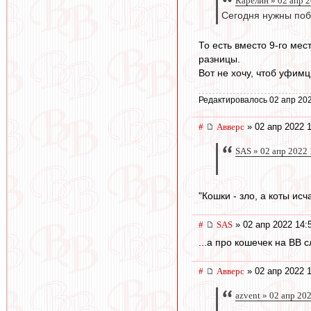
Карелин » 02 апр 
Сегодня нужны побе
То есть вместо 9-го мес
разницы.
Вот не хочу, чтоб уфимц
Редактировалось 02 апр 202
#
Авверс
» 02 апр 2022 
SAS » 02 апр 2022 
"Кошки - зло, а коты исч
#
SAS
» 02 апр 2022 14:
...а про кошечек на ВВ сл
#
Авверс
» 02 апр 2022 
azvent » 02 апр 20