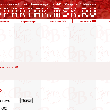
оманда
карта мира
магазин ВВ
гостевая ВВ
ф
вая книга ВВ
22
17:02