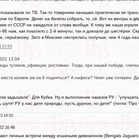
показывали по ТВ. Так-то товарняки ненаших практически не транс
не по Европе. Денег на билеты собрать, то, сё..Вот их венгры и дё
ике от СССР не ожидался от слова вообще. К тому же наши играли н
86 нам, как покатило с 2-й минуты, так и доехали до шестёрки. Се
е, серьёзному. Зато в Мексике смотрелись получше, чем 4 года наза
2 15:03
022 13:04
ды туляков, уфимцев, ростовчан. Тогда, при нашей победе, слегк
о места можем аж на 8 подняться? А нафига? Чемп уже потерян. Да 
гка задышали". Для Кубка. Ну и выполнение наказов РУ - "улучшит
 шутя! РУ у нас дитя природы, пусть дурное, но дитя!" (почти "Про
2 16:52
22 16:46
тают личные встречи между кошачьим дивизионом (Bengals Jaguars L