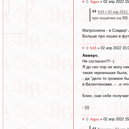
#
Argos
» 02 апр 2022 15
SAS » 02 апр 2022 
про кошечек на ВВ
Матроскина - в Совдир! 
Больше про кошек в фут
#
SAS
» 02 апр 2022 15:
Авверс
,
Не согласен!!!!:-)
Я до сих пор не могу ни
такая черненькая была, 
- да "дело то громкое б
в Валентиновке..-...и ч
Блин, сам себе получает
-:)))
#
Argos
» 02 апр 2022 15