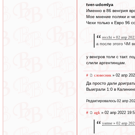
tver-udomlya
Именно в 86 венгрия вро
Мое мнение поляки и чех
Чехи только к Евро 96 с
recchi » 02 апр 202
а после этого ЧМ в
у венгров толи с такт. 
слили аргентинцам.
#
словесник
» 02 апр 202
Да просто дали доиграть 
Выиграли 1:0 в Калининг
Редактировалось 02 апр 202
#
agk
» 02 апр 2022 19:5
yamse » 02 апр 202