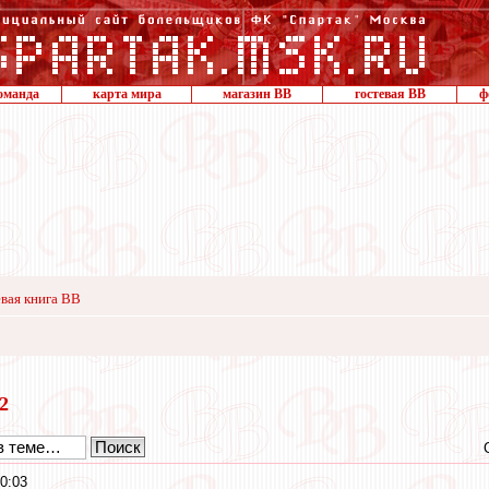
оманда
карта мира
магазин ВВ
гостевая ВВ
ф
вая книга ВВ
22
0:03