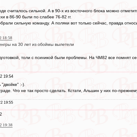
де считалось сильной. А в 90-х из восточного блока можно отмети
и в 86-90 были по слабее 76-82 гг.
обрали сильную команду. А поляки вот только сейчас, правда отно
2 18:58
енгры на 30 лет из обоймы вылетели
подготовкой, толи с психикой были проблемы. На ЧМ82 все помнят се
2 19:54
"двойке" :-).
раде. Что не так просто сделать. Кстати, Альшин у них по-прежнем
2 19:55
2
2 19:38