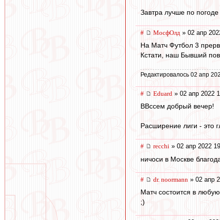
Завтра лучше по погоде
#
МосфОлд
» 02 апр 202
На Матч Футбол 3 прерв
Кстати, наш Бывший пов
Редактировалось 02 апр 202
#
Eduard
» 02 апр 2022 1
ВВссем добрый вечер!
Расширение лиги - это г
#
recchi
» 02 апр 2022 19
ничоси в Москве благода
#
dr. noormann
» 02 апр 2
Матч состоится в любую
;)