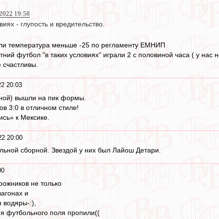
 2022 19:58
виях - глупость и вредительство.
сли температура меньше -25 по регламенту ЕМНИП
ний футбол "в таких условиях" играли 2 с половиной часа ( у нас н
е счастливы.
22 20:03
ной) вышли на пик формы.
в 3:0 в отличном стиле!
ись» к Мексике.
22 20:00
ильной сборной. Звездой у них был Лайош Детари.
00
орожников не только
агонах и
 водяры-:),
ия футбольного поля пропили((