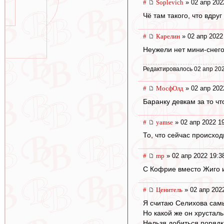
#
Soplevich
» 02 апр 202
Чё там такого, что вдруг
#
Карелин
» 02 апр 2022
Неужели нет мини-снего
Редактировалось 02 апр 202
#
МосфОлд
» 02 апр 202
Баранку девкам за то чт
#
yamse
» 02 апр 2022 1
То, что сейчас происход
#
mp
» 02 апр 2022 19:3
С Кофрие вместо Жиго иг
#
Ценитель
» 02 апр 202
Я считаю Селихова сам
Но какой же он хрусталь
Нельзя добиться порядк