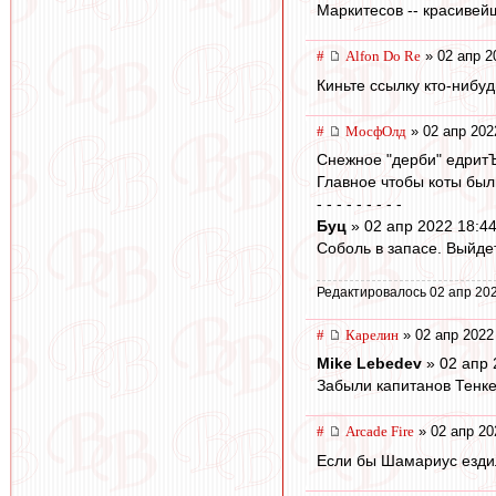
Маркитесов -- красивей
#
Alfon Do Re
» 02 апр 2
Киньте ссылку кто-нибудь
#
МосфОлд
» 02 апр 202
Снежное "дерби" едритЪ
Главное чтобы коты был
- - - - - - - - -
Буц
» 02 апр 2022 18:4
Соболь в запасе. Выйдет
Редактировалось 02 апр 202
#
Карелин
» 02 апр 2022
Mike Lebedev
» 02 апр 
Забыли капитанов Тенке
#
Arcade Fire
» 02 апр 20
Если бы Шамариус ездил