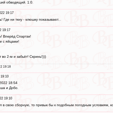
ший обводящий. 1:0.
022 19:17
! Где ни ткну - клюшку показывают...
2 19:17
! Вперёд Спартак!
и с яйцами!
4
 во 2-м и забьёт! Скринь!)))
2 19:18
 19:10
2022 18:54
ша и Добо.
22 19:10
 в свою сборную, то привык бы к подобным погодным условиям, ко