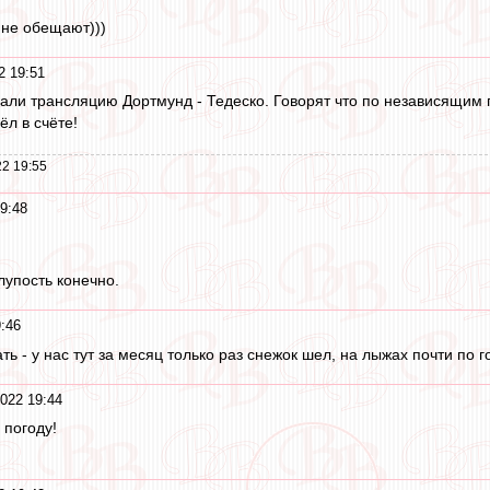
 не обещают)))
2 19:51
али трансляцию Дортмунд - Тедеско. Говорят что по независящим 
ёл в счёте!
2 19:55
9:48
лупость конечно.
:46
ть - у нас тут за месяц только раз снежок шел, на лыжах почти по 
022 19:44
 погоду!