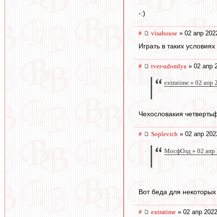
-:)
#
visahouse
» 02 апр 202
Играть в таких условиях 
#
tver-udomlya
» 02 апр 
extratime » 02 апр
Чехословакия четвертьф
#
Soplevich
» 02 апр 202
МосфОлд » 02 апр 
Вот беда для некоторых
#
extratime
» 02 апр 2022