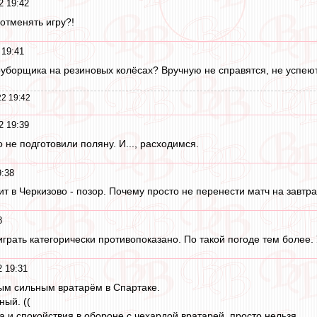
2 19:42
 отменять игру?!
 19:41
уборщика на резиновых колёсах? Вручную не справятся, не успеют
2 19:42
2 19:39
о не подготовили поляну. И..., расходимся.
9:38
ит в Черкизово - позор. Почему просто не перенести матч на завтр
8
рать категорически противопоказано. По такой погоде тем более. У
2 19:31
ым сильным вратарём в Спартаке.
ный. ((
а и спокойствия в обороне с чехардой вратарей, просто нельзя.