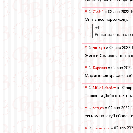
#
Gladi0
» 02 апр 2022 1
Опять всё через жопу.
Решение о начале м
#
митхун
» 02 апр 2022 
Жиго и Селихова нет в 
#
Карелин
» 02 апр 2022
Маркитесов красиво заб
#
Mike Lebedev
» 02 апр
Тенкеш и Добо это 4 по
#
Sergyn
» 02 апр 2022 1
ссылку на ютуб сбросьт
#
словесник
» 02 апр 202