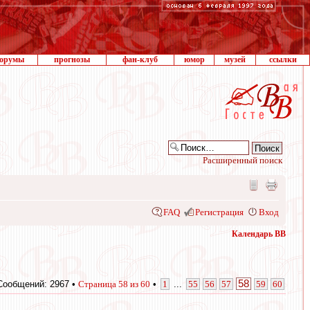
орумы
прогнозы
фан-клуб
юмор
музей
ссылки
Расширенный поиск
FAQ
Регистрация
Вход
Календарь ВВ
58
Сообщений: 2967 •
Страница
58
из
60
•
1
...
55
56
57
59
60