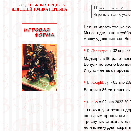
СБОР ДЕНЕЖНЫХ СРЕДСТВ
visahouse » 02 апр
ДЛЯ ДЕТЕЙ ТОЛИКА ГЕРЦЫНА
Играть в таких усло
Нельзя играть только е
Мы сегодня в наш суббот
массу удовольствия. Вс
#
Леонидыч
» 02 апр 20
Мадьяры в 86 рано (вес
Ебнули по весне Бразило
И тупо «не адаптировал
#
RoughBoy
» 02 апр 20
Венгры в 86 ситались с
#
SAS
» 02 апр 2022 20:
...во жуть у железных д
по сырым простыням в в
Треснутым стаканам для
но и пленку для покрыт