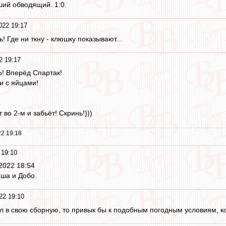
ший обводящий. 1:0.
022 19:17
! Где ни ткну - клюшку показывают...
2 19:17
! Вперёд Спартак!
и с яйцами!
4
 во 2-м и забьёт! Скринь!)))
2 19:18
 19:10
2022 18:54
ша и Добо.
22 19:10
 в свою сборную, то привык бы к подобным погодным условиям, ко