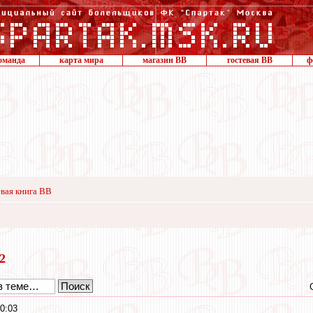
оманда
карта мира
магазин ВВ
гостевая ВВ
ф
вая книга ВВ
22
0:03