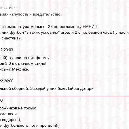
 2022 19:58
виях - глупость и вредительство.
сли температура меньше -25 по регламенту ЕМНИП
ний футбол "в таких условиях" играли 2 с половиной часа ( у нас н
е счастливы.
22 20:03
ной) вышли на пик формы.
в 3:0 в отличном стиле!
ись» к Мексике.
22 20:00
ильной сборной. Звездой у них был Лайош Детари.
00
орожников не только
агонах и
 водяры-:),
ия футбольного поля пропили((