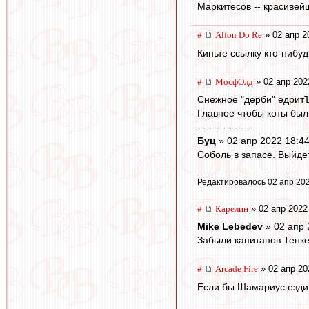
Маркитесов -- красивей
#
Alfon Do Re
» 02 апр 2
Киньте ссылку кто-нибудь
#
МосфОлд
» 02 апр 202
Снежное "дерби" едритЪ
Главное чтобы коты был
- - - - - - - - -
Буц
» 02 апр 2022 18:4
Соболь в запасе. Выйдет
Редактировалось 02 апр 202
#
Карелин
» 02 апр 2022
Mike Lebedev
» 02 апр 
Забыли капитанов Тенке
#
Arcade Fire
» 02 апр 20
Если бы Шамариус ездил