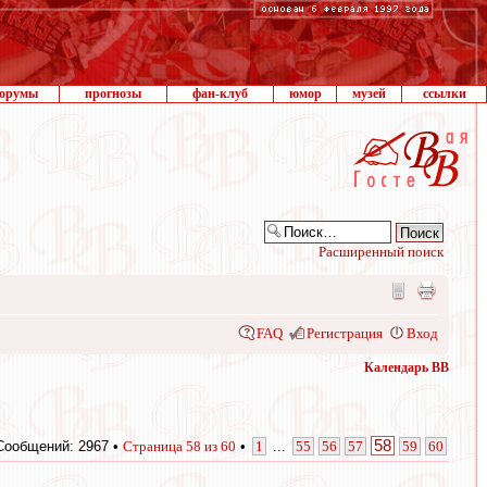
орумы
прогнозы
фан-клуб
юмор
музей
ссылки
Расширенный поиск
FAQ
Регистрация
Вход
Календарь ВВ
58
Сообщений: 2967 •
Страница
58
из
60
•
1
...
55
56
57
59
60