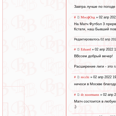
Завтра лучше по погоде
#
МосфОлд
» 02 апр 202
На Матч Футбол 3 прерв
Кстати, наш Бывший пов
Редактировалось 02 апр 202
#
Eduard
» 02 апр 2022 1
ВВссем добрый вечер!
Расширение лиги - это г
#
recchi
» 02 апр 2022 19
ничоси в Москве благода
#
dr. noormann
» 02 апр 2
Матч состоится в любую
;)