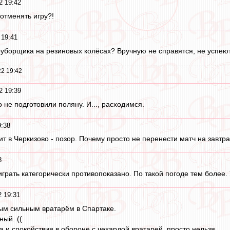
2 19:42
 отменять игру?!
 19:41
уборщика на резиновых колёсах? Вручную не справятся, не успеют
2 19:42
2 19:39
о не подготовили поляну. И..., расходимся.
9:38
ит в Черкизово - позор. Почему просто не перенести матч на завтр
8
рать категорически противопоказано. По такой погоде тем более. У
2 19:31
ым сильным вратарём в Спартаке.
ный. ((
а и спокойствия в обороне с чехардой вратарей, просто нельзя.