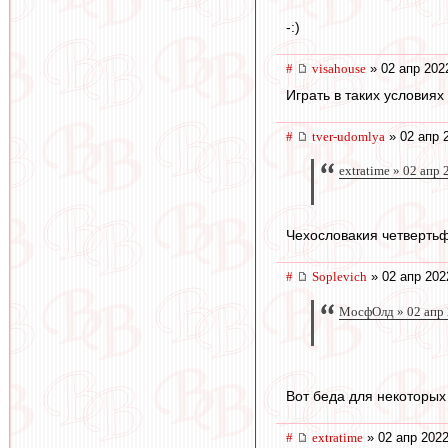
-:)
#
visahouse
» 02 апр 202
Играть в таких условиях 
#
tver-udomlya
» 02 апр 
extratime » 02 апр
Чехословакия четвертьф
#
Soplevich
» 02 апр 202
МосфОлд » 02 апр 
Вот беда для некоторых
#
extratime
» 02 апр 2022