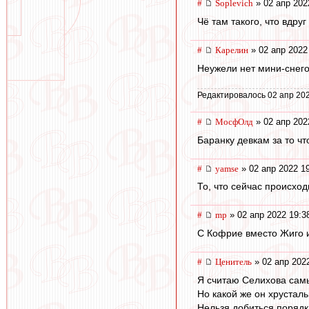
#
Soplevich
» 02 апр 202
Чё там такого, что вдруг
#
Карелин
» 02 апр 2022
Неужели нет мини-снего
Редактировалось 02 апр 202
#
МосфОлд
» 02 апр 202
Баранку девкам за то чт
#
yamse
» 02 апр 2022 1
То, что сейчас происход
#
mp
» 02 апр 2022 19:3
С Кофрие вместо Жиго иг
#
Ценитель
» 02 апр 202
Я считаю Селихова сам
Но какой же он хрусталь
Нельзя добиться порядк