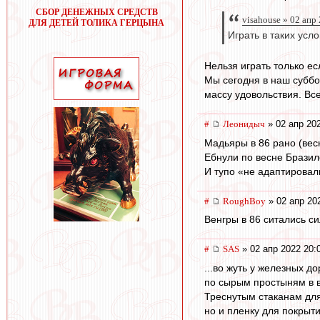
СБОР ДЕНЕЖНЫХ СРЕДСТВ
visahouse » 02 апр
ДЛЯ ДЕТЕЙ ТОЛИКА ГЕРЦЫНА
Играть в таких усло
Нельзя играть только е
Мы сегодня в наш суббот
массу удовольствия. Вс
#
Леонидыч
» 02 апр 20
Мадьяры в 86 рано (вес
Ебнули по весне Бразило
И тупо «не адаптировал
#
RoughBoy
» 02 апр 20
Венгры в 86 ситались с
#
SAS
» 02 апр 2022 20:
...во жуть у железных д
по сырым простыням в в
Треснутым стаканам для
но и пленку для покрыт