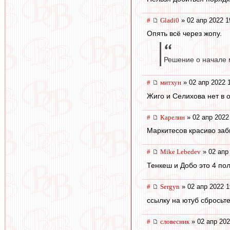
#
Gladi0
» 02 апр 2022 1
Опять всё через жопу.
Решение о начале м
#
митхун
» 02 апр 2022 
Жиго и Селихова нет в 
#
Карелин
» 02 апр 2022
Маркитесов красиво заб
#
Mike Lebedev
» 02 апр
Тенкеш и Добо это 4 по
#
Sergyn
» 02 апр 2022 1
ссылку на ютуб сбросьт
#
словесник
» 02 апр 202