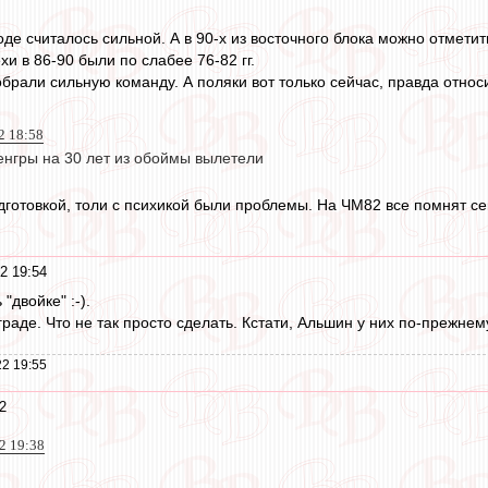
де считалось сильной. А в 90-х из восточного блока можно отмети
и в 86-90 были по слабее 76-82 гг.
обрали сильную команду. А поляки вот только сейчас, правда отно
2 18:58
енгры на 30 лет из обоймы вылетели
подготовкой, толи с психикой были проблемы. На ЧМ82 все помнят се
2 19:54
"двойке" :-).
раде. Что не так просто сделать. Кстати, Альшин у них по-прежнем
2 19:55
2
2 19:38