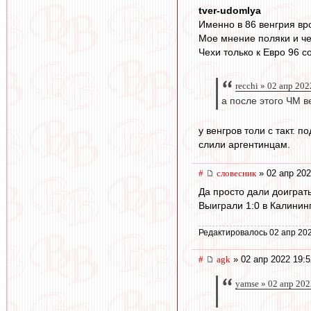
tver-udomlya
Именно в 86 венгрия вро
Мое мнение поляки и чех
Чехи только к Евро 96 с
recchi » 02 апр 202
а после этого ЧМ в
у венгров толи с такт. 
слили аргентинцам.
#
словесник
» 02 апр 202
Да просто дали доиграть 
Выиграли 1:0 в Калининг
Редактировалось 02 апр 202
#
agk
» 02 апр 2022 19:5
yamse » 02 апр 202