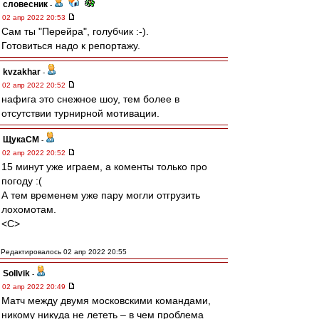
словесник
-
02 апр 2022 20:53
Сам ты "Перейра", голубчик :-).
Готовиться надо к репортажу.
kvzakhar
-
02 апр 2022 20:52
нафига это снежное шоу, тем более в
отсутствии турнирной мотивации.
ЩукаСМ
-
02 апр 2022 20:52
15 минут уже играем, а коменты только про
погоду :(
А тем временем уже пару могли отгрузить
лохомотам.
<C>
Редактировалось 02 апр 2022 20:55
Sollvik
-
02 апр 2022 20:49
Матч между двумя московскими командами,
никому никуда не лететь – в чем проблема