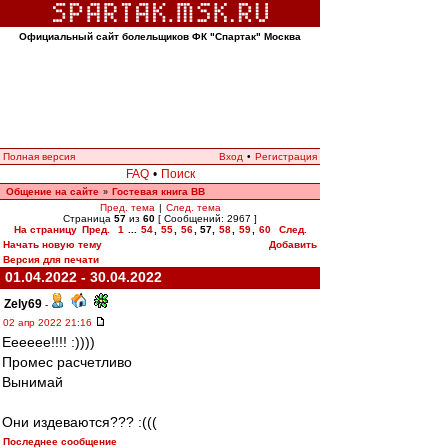
Официальный сайт болельщиков ФК "Спартак" Москва
Полная версия
Вход
•
Регистрация
FAQ
•
Поиск
Общение на сайте
Гостевая книга ВВ
»
Пред. тема
|
След. тема
Страница
57
из
60
[ Сообщений: 2967 ]
На страницу
Пред.
1
...
54
,
55
,
56
,
57
,
58
,
59
,
60
След.
Начать новую тему
Добавить
Версия для печати
01.04.2022 - 30.04.2022
Zely69
-
02 апр 2022 21:16
Ееееее!!!! :))))
Промес расчетливо
Вынимай
Они издеваются??? :(((
Последнее сообщение