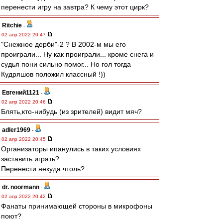
перенести игру на завтра? К чему этот цирк?
Ritchie
-
02 апр 2022 20:47
"Снежное дерби"-2 ? В 2002-м мы его
проиграли... Ну как проиграли... кроме снега и
судья пони сильно помог... Но гол тогда
Кудряшов положил классный !))
Евгений1121
-
02 апр 2022 20:46
Блять,кто-нибудь (из зрителей) видит мяч?
adler1969
-
02 апр 2022 20:45
Организаторы ипанулись в таких условиях
заставить играть?
Перенести некуда чтоль?
dr. noormann
-
02 апр 2022 20:42
Фанаты принимающей стороны в микрофоны
поют?