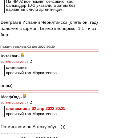
На ЧМ82 все помнят сенсацию, как
сальвадор 10-1 укатали, а затем без
вариантов слили аргентинцам.
Венграм в Испании Чернятински (опять он, гад)
наложил в карман. Ближе к концовке. 1:1 - и за
борт.
Редактировалось 02 апр 2022 20:30
kvzakhar
-
02 апр 2022 20:28
словесник
красивый гол Маркитесова
норм)
МосфОлд
-
02 апр 2022 20:27
словесник » 02 апр 2022 20:25
красивый гол Маркитесова
По мягкости он Антоху обул...)))
------ - - -- - -- - - - - -