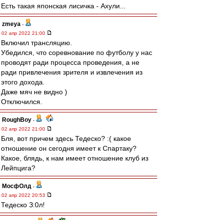
Есть такая японская лисичка - Ахули...
zmeya
-
02 апр 2022 21:00
Включил трансляцию.
Убедился, что соревнование по футболу у нас
проводят ради процесса проведения, а не
ради привлечения зрителя и извлечения из
этого дохода.
Даже мяч не видно )
Отключился.
RoughBoy
-
02 апр 2022 21:00
Бля, вот причем здесь Тедеско? :( какое
отношение он сегодня имеет к Спартаку?
Какое, блядь, к нам имеет отношение клуб из
Лейпцига?
МосфОлд
-
02 апр 2022 20:53
Тедеско З:0л!