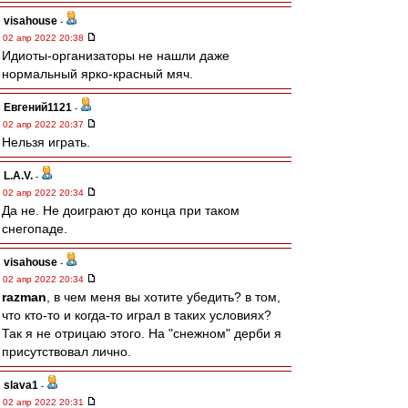
visahouse
-
02 апр 2022 20:38
Идиоты-организаторы не нашли даже
нормальный ярко-красный мяч.
Евгений1121
-
02 апр 2022 20:37
Нельзя играть.
L.А.V.
-
02 апр 2022 20:34
Да не. Не доиграют до конца при таком
снегопаде.
visahouse
-
02 апр 2022 20:34
razman
, в чем меня вы хотите убедить? в том,
что кто-то и когда-то играл в таких условиях?
Так я не отрицаю этого. На "снежном" дерби я
присутствовал лично.
slava1
-
02 апр 2022 20:31