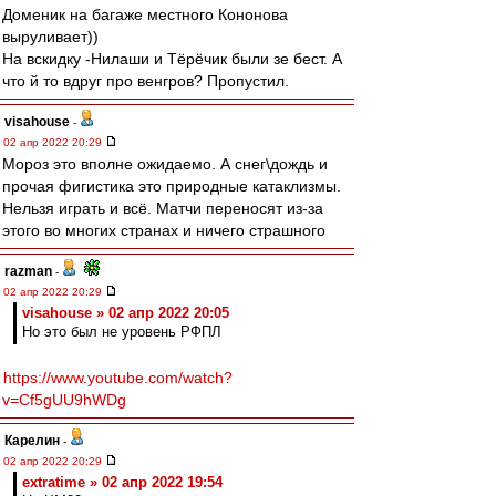
Доменик на багаже местного Кононова
выруливает))
На вскидку -Нилаши и Тёрёчик были зе бест. А
что й то вдруг про венгров? Пропустил.
visahouse
-
02 апр 2022 20:29
Мороз это вполне ожидаемо. А снег\дождь и
прочая фигистика это природные катаклизмы.
Нельзя играть и всё. Матчи переносят из-за
этого во многих странах и ничего страшного
razman
-
02 апр 2022 20:29
visahouse » 02 апр 2022 20:05
Но это был не уровень РФПЛ
https://www.youtube.com/watch?
v=Cf5gUU9hWDg
Карелин
-
02 апр 2022 20:29
extratime » 02 апр 2022 19:54