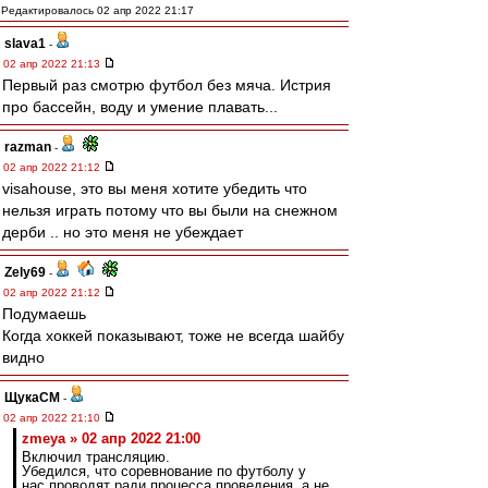
Редактировалось 02 апр 2022 21:17
slava1
-
02 апр 2022 21:13
Первый раз смотрю футбол без мяча. Истрия
про бассейн, воду и умение плавать...
razman
-
02 апр 2022 21:12
visahouse, это вы меня хотите убедить что
нельзя играть потому что вы были на снежном
дерби .. но это меня не убеждает
Zely69
-
02 апр 2022 21:12
Подумаешь
Когда хоккей показывают, тоже не всегда шайбу
видно
ЩукаСМ
-
02 апр 2022 21:10
zmeya » 02 апр 2022 21:00
Включил трансляцию.
Убедился, что соревнование по футболу у
нас проводят ради процесса проведения, а не