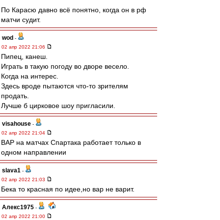
По Карасю давно всё понятно, когда он в рф
матчи судит.
wod
-
02 апр 2022 21:06
Пипец, канеш.
Играть в такую погоду во дворе весело.
Когда на интерес.
Здесь вроде пытаются что-то зрителям
продать.
Лучше б цирковое шоу пригласили.
visahouse
-
02 апр 2022 21:04
ВАР на матчах Спартака работает только в
одном направлении
slava1
-
02 апр 2022 21:03
Бека то красная по идее,но вар не варит.
Алекс1975
-
02 апр 2022 21:00