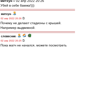
митхун
» 02 апр 2022 20:26
Убей в себе бамжа!)))
митхун
-
02 апр 2022 20:26
Почему не делают стадионы с крышей.
Например выдвижной.
словесник
-
02 апр 2022 20:25
Пока матч не начался, можете посмотреть
красивый
гол
Маркитесова в Калининграде. Не
выдержал, вырезал и выложил :-).
ЩукаСМ
-
02 апр 2022 20:18
visahouse » 02 апр 2022 20:05
Отменять матч, наверняка, можно по разным
причинам. Это форс-мажор называется.
Форс-мажор, это мороз! А снег, это косяк РУ
стадио, опоздали дать команду "чистить" (или
не хотели играть). А это неготовность стадио,
0:3, и "добрый вечер"