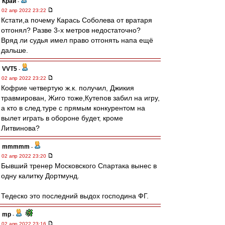
Край
-
02 апр 2022 23:22
Кстати,а почему Карась Соболева от вратаря
отгонял? Разве 3-х метров недостаточно?
Вряд ли судья имел право отгонять напа ещё
дальше.
VVT5
-
02 апр 2022 23:22
Кофрие четвертую ж.к. получил, Джикия
травмирован, Жиго тоже,Кутепов забил на игру,
а кто в след.туре с прямым конкурентом на
вылет играть в обороне будет, кроме
Литвинова?
mmmmm
-
02 апр 2022 23:20
Бывший тренер Московского Спартака вынес в
одну калитку Дортмунд.
Тедеско это последний выдох господина ФГ.
mp
-
02 апр 2022 23:16