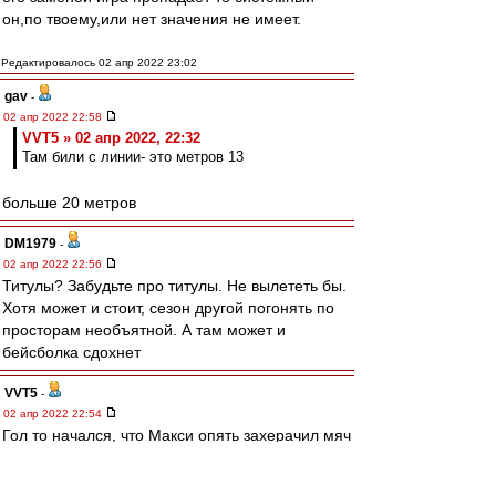
он,по твоему,или нет значения не имеет.
Редактировалось 02 апр 2022 23:02
gav
-
02 апр 2022 22:58
VVT5 » 02 апр 2022, 22:32
Там били с линии- это метров 13
больше 20 метров
DM1979
-
02 апр 2022 22:56
Титулы? Забудьте про титулы. Не вылететь бы.
Хотя может и стоит, сезон другой погонять по
просторам необъятной. А там может и
бейсболка сдохнет
VVT5
-
02 апр 2022 22:54
Гол то начался, что Макси опять захерачил мяч
в аут, хотя хотел Мойзесу. Он вообще не умеет
ногами играть что ли?