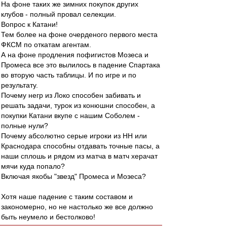
На фоне таких же зимних покупок других
клубов - полный провал селекции.
Вопрос к Катани!
Тем более на фоне очерденого первого места
ФКСМ по откатам агентам.
А на фоне продления пофигистов Мозеса и
Промеса все это вылилось в падение Спартака
во вторую часть таблицы. И по игре и по
результату.
Почему негр из Локо способен забивать и
решать задачи, турок из конюшни способен, а
покупки Катани вкупе с нашим Соболем -
полные нули?
Почему абсолютно серые игроки из НН или
Краснодара способны отдавать точные пасы, а
наши сплошь и рядом из матча в матч херачат
мячи куда попало?
Включая якобы "звезд" Промеса и Мозеса?
Хотя наше падение с таким составом и
закономерно, но не настолько же все должно
быть неумело и бестолково!