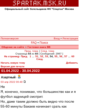
Официальный сайт болельщиков ФК "Спартак" Москва
Полная версия
Вход
•
Регистрация
FAQ
•
Поиск
Общение на сайте
Гостевая книга ВВ
»
Пред. тема
|
След. тема
Страница
54
из
60
[ Сообщений: 2967 ]
На страницу
Пред.
1
...
51
,
52
,
53
,
54
,
55
,
56
,
57
...
60
След.
Начать новую тему
Добавить
Версия для печати
01.04.2022 - 30.04.2022
Азартный
-
03 апр 2022 00:49
Не
Я, конечно, понимаю, что большинство как и я
футбол задницей смотрит.
Но, даже таким должно быть видно что после
55-60 минуты Бакаев начинает срать как