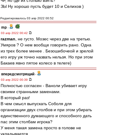
ЧР, но где их столько взять?
ЗЫ Ну хорошо пусть будет 10 и Селихов )
Редактировалось 03 апр 2022 00:52
mp
-
03 апр 2022 00:42
razman
, не густо. Мозес через две на третью.
Умяров ? О нем вообще говорить рано. Одна
из трех более менее . Безошибочеой и зрелой
его игру уж точно назвать нельзя. Но при этом
Бакаев явно пятое колесо в телеге)
впередсмотрящий
-
03 апр 2022 00:39
Полностью согласен - Ваноли убивает игру
своими странными заменами.
В который раз!
В чем смысл выпускать Соболя для
организации двух столбов и при этом убирать
единственного думающего и способного дать
пас этим столбам игрока?
У меня такая замена просто в голове не
укладывается.