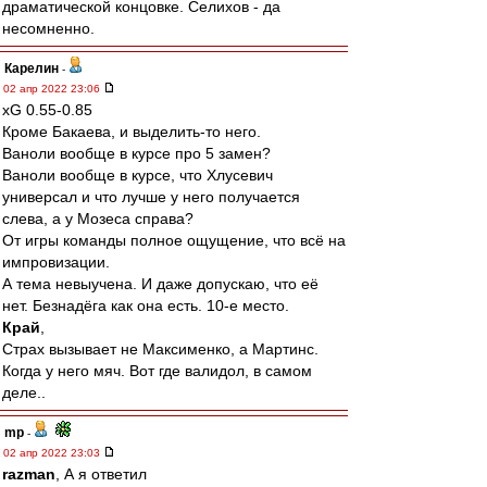
драматической концовке. Селихов - да
несомненно.
Карелин
-
02 апр 2022 23:06
xG 0.55-0.85
Кроме Бакаева, и выделить-то него.
Ваноли вообще в курсе про 5 замен?
Ваноли вообще в курсе, что Хлусевич
универсал и что лучше у него получается
слева, а у Мозеса справа?
От игры команды полное ощущение, что всё на
импровизации.
А тема невыучена. И даже допускаю, что её
нет. Безнадёга как она есть. 10-е место.
Край
,
Страх вызывает не Максименко, а Мартинс.
Когда у него мяч. Вот где валидол, в самом
деле..
mp
-
02 апр 2022 23:03
razman
, А я ответил