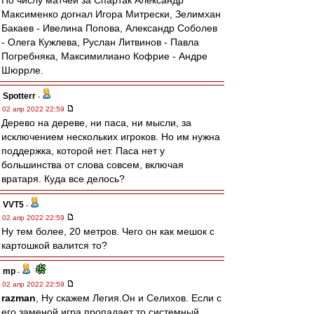
По числу матчей за Спартак Александр
Максименко догнал Игора Митрески, Зелимхан
Бакаев - Ивелина Попова, Александр Соболев
- Олега Кужлева, Руслан Литвинов - Павла
Погребняка, Максимилиано Кофрие - Андре
Шюррле.
Spotterr
-
02 апр 2022 22:59
Дерево на дереве, ни паса, ни мысли, за
исключением нескольких игроков. Но им нужна
поддержка, которой нет. Паса нет у
большинства от слова совсем, включая
вратаря. Куда все делось?
VVT5
-
02 апр 2022 22:59
Ну тем более, 20 метров. Чего он как мешок с
картошкой валится то?
mp
-
02 апр 2022 22:59
razman
, Ну скажем Легия.Он и Селихов. Если с
его заменой игра пропадает то системный